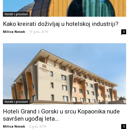
Hoteli i prostori
Kako kreirati doživljaj u hotelskoj industriji?
Milica Novak
-
19 јула, 2019
0
Hoteli i prostori
Hoteli Grand i Gorski u srcu Kopaonika nude
savršen ugođaj leta...
Milica Novak
-
2 јула, 2019
0