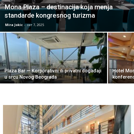
Mona Plaza – destinacija koja menja
standarde kongresnog turizma
Mira Jokic
-
окт 7, 2025
Plaza Bar — Korporativni ili privatni događaji
Hotel Mon
u srcu Novog Beograda
konferenc