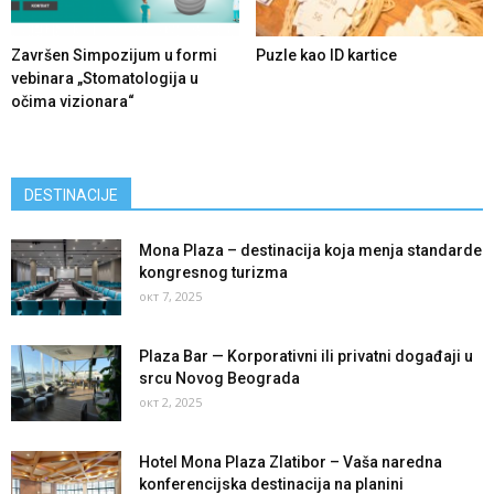
Završen Simpozijum u formi
Puzle kao ID kartice
vebinara „Stomatologija u
očima vizionara“
DESTINACIJE
Mona Plaza – destinacija koja menja standarde
kongresnog turizma
окт 7, 2025
Plaza Bar — Korporativni ili privatni događaji u
srcu Novog Beograda
окт 2, 2025
Hotel Mona Plaza Zlatibor – Vaša naredna
konferencijska destinacija na planini