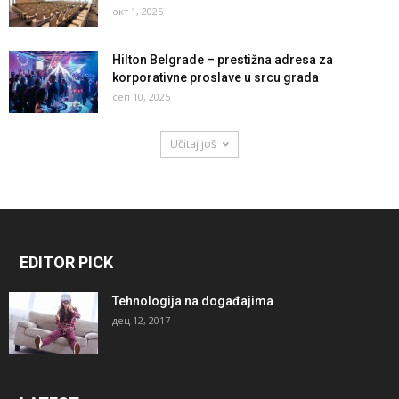
окт 1, 2025
Hilton Belgrade – prestižna adresa za
korporativne proslave u srcu grada
сеп 10, 2025
Učitaj još
EDITOR PICK
Tehnologija na događajima
дец 12, 2017