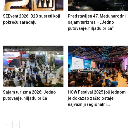
SEEvent 2026: B2B susreti koji
Predstavljen 47. Međunarodni
pokreću saradnju
sajam turizma – „Jedno
putovanje, hiljadu priča“
Sajam turizma 2026: Jedno
HOW Festival 2025 još jednom
putovanje, hiljadu priča
je dokazao zašto ostaje
najvažniji regionalni...