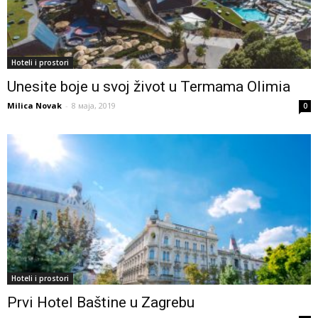
Hoteli i prostori
Unesite boje u svoj život u Termama Olimia
Milica Novak
-
8 маја, 2019
0
Hoteli i prostori
Prvi Hotel Baštine u Zagrebu