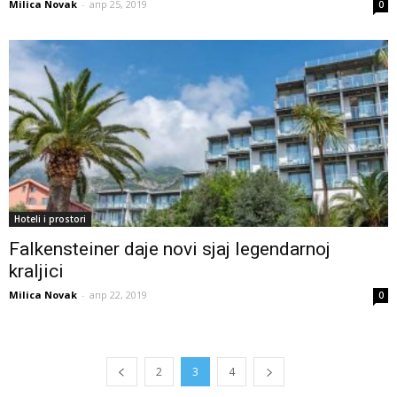
Milica Novak
-
апр 25, 2019
0
Hoteli i prostori
Falkensteiner daje novi sjaj legendarnoj
kraljici
Milica Novak
-
апр 22, 2019
0
2
3
4