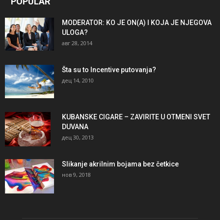
POPULAR
MODERATOR: KO JE ON(A) I KOJA JE NJEGOVA
ULOGA?
авг 28, 2014
Šta su to Incentive putovanja?
дец 14, 2010
KUBANSKE CIGARE – ZAVIRITE U OTMENI SVET
DUVANA
дец 30, 2013
Slikanje akrilnim bojama bez četkice
нов 9, 2018