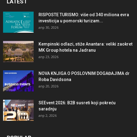
LATEST
RISPOSTE TURISMO: više od 340 miliona evra
investicija u pomorski turizam...
апр 30, 2026
Kempinski odlazi, stiže Anantara: veliki zaokret
MK Group hotela na Jadranu
апр 23, 2026
NOVA KNJIGA O POSLOVNIM DOGAĐAJIMA dr
Roba Davidsona
апр 20, 2026
SEEvent 2026: B2B susreti koji pokreću
saradnju
апр 2, 2026