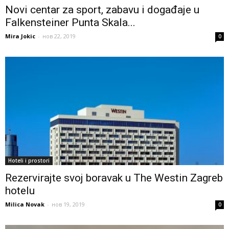
Novi centar za sport, zabavu i događaje u
Falkensteiner Punta Skala...
Mira Jokic
-
нов 22, 2019
0
Hoteli i prostori
Rezervirajte svoj boravak u The Westin Zagreb
hotelu
Milica Novak
-
нов 19, 2019
0