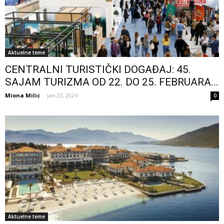
Aktuelne teme
CENTRALNI TURISTIČKI DOGAĐAJ: 45.
SAJAM TURIZMA OD 22. DO 25. FEBRUARA...
Miona Milic
-
јан 23, 2024
0
Aktuelne teme