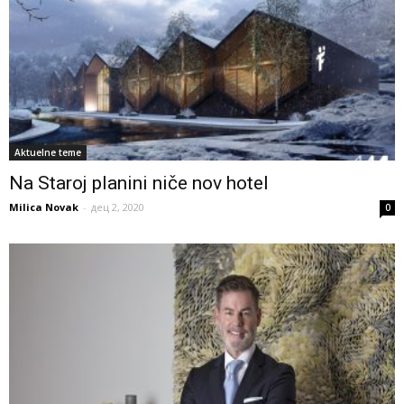
Aktuelne teme
Na Staroj planini niče nov hotel
Milica Novak
-
дец 2, 2020
0