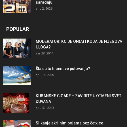
saradnju
апр 2, 2026
POPULAR
MODERATOR: KO JE ON(A) I KOJA JE NJEGOVA
ULOGA?
авг 28, 2014
Šta su to Incentive putovanja?
дец 14, 2010
KUBANSKE CIGARE – ZAVIRITE U OTMENI SVET
DUVANA
дец 30, 2013
Slikanje akrilnim bojama bez četkice