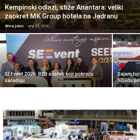
Kempinski odlazi, stiže Anantara: veliki
zaokret MK Group hotela na Jadranu
Mira Jokic
-
апр 23, 2026
SEEvent 2026: B2B susreti koji pokreću
Sajam tur
saradnju
hiljadu pr