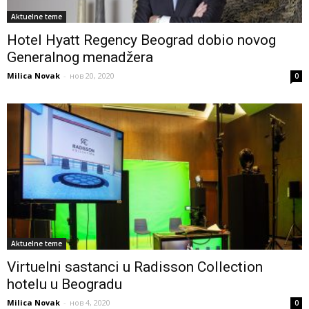
Aktuelne teme
Hotel Hyatt Regency Beograd dobio novog
Generalnog menadžera
Milica Novak
-
нов 20, 2020
0
Aktuelne teme
Virtuelni sastanci u Radisson Collection
hotelu u Beogradu
Milica Novak
-
нов 4, 2020
0