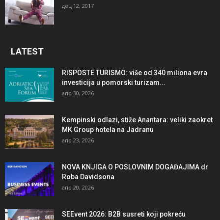
дец 12, 2017
LATEST
RISPOSTE TURISMO: više od 340 miliona evra
investicija u pomorski turizam...
апр 30, 2026
Kempinski odlazi, stiže Anantara: veliki zaokret
MK Group hotela na Jadranu
апр 23, 2026
NOVA KNJIGA O POSLOVNIM DOGAĐAJIMA dr
Roba Davidsona
апр 20, 2026
SEEvent 2026: B2B susreti koji pokreću