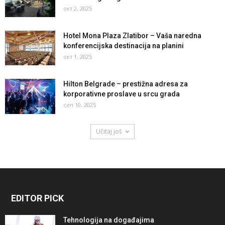
окт 2, 2025
Hotel Mona Plaza Zlatibor – Vaša naredna
konferencijska destinacija na planini
окт 1, 2025
Hilton Belgrade – prestižna adresa za
korporativne proslave u srcu grada
сеп 10, 2025
Učitaj još
EDITOR PICK
Tehnologija na događajima