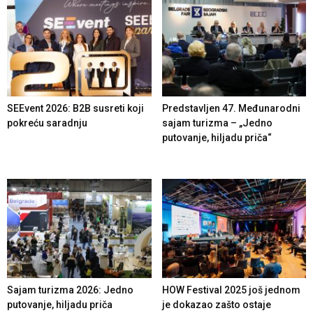
SEEvent 2026: B2B susreti koji
Predstavljen 47. Međunarodni
pokreću saradnju
sajam turizma – „Jedno
putovanje, hiljadu priča“
Sajam turizma 2026: Jedno
HOW Festival 2025 još jednom
putovanje, hiljadu priča
je dokazao zašto ostaje