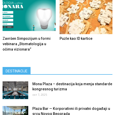
Završen Simpozijum u formi
Puzle kao ID kartice
vebinara „Stomatologija u
očima vizionara“
DESTINACIJE
Mona Plaza – destinacija koja menja standarde
kongresnog turizma
окт 7, 2025
Plaza Bar — Korporativni ili privatni događaji u
srcu Novog Beograda