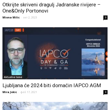
Otkrijte skriveni dragulj Jadranske rivijere –
One&Only Portonovi
Miona Milic
-
окт 2, 2023
0
Aktuelne teme
Ljubljana će 2024 biti domaćin IAPCO AGM
Mira Jokic
-
феб 17, 2021
0