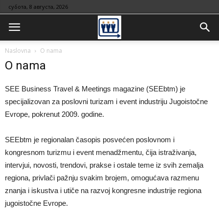
субота, 8 августа, 2026
Naslovna
О nama
О nama
SEE Business Travel & Meetings magazine (SEEbtm) je
specijalizovan za poslovni turizam i event industriju Jugoistočne
Evrope, pokrenut 2009. godine.
SEEbtm je regionalan časopis posvećen poslovnom i
kongresnom turizmu i event menadžmentu, čija istraživanja,
intervjui, novosti, trendovi, prakse i ostale teme iz svih zemalja
regiona, privlači pažnju svakim brojem, omogućava razmenu
znanja i iskustva i utiče na razvoj kongresne industrije regiona
jugoistočne Evrope.