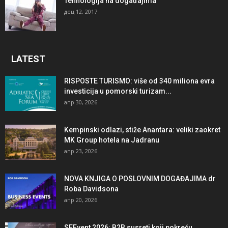
Tehnologija na događajima
дец 12, 2017
LATEST
RISPOSTE TURISMO: više od 340 miliona evra
investicija u pomorski turizam...
апр 30, 2026
Kempinski odlazi, stiže Anantara: veliki zaokret
MK Group hotela na Jadranu
апр 23, 2026
NOVA KNJIGA O POSLOVNIM DOGAĐAJIMA dr
Roba Davidsona
апр 20, 2026
SEEvent 2026: B2B susreti koji pokreću