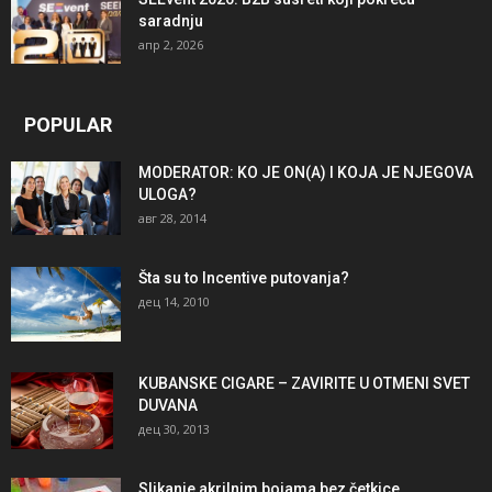
saradnju
апр 2, 2026
POPULAR
MODERATOR: KO JE ON(A) I KOJA JE NJEGOVA
ULOGA?
авг 28, 2014
Šta su to Incentive putovanja?
дец 14, 2010
KUBANSKE CIGARE – ZAVIRITE U OTMENI SVET
DUVANA
дец 30, 2013
Slikanje akrilnim bojama bez četkice