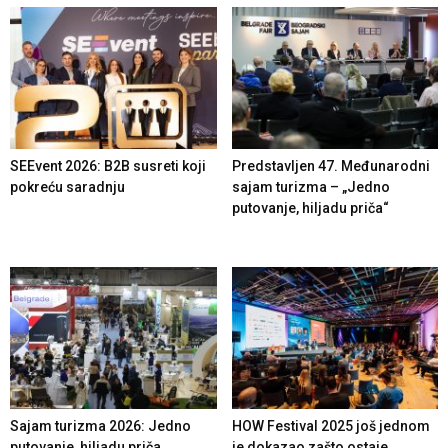
SEEvent 2026: B2B susreti koji
Predstavljen 47. Međunarodni
pokreću saradnju
sajam turizma – „Jedno
putovanje, hiljadu priča“
Sajam turizma 2026: Jedno
HOW Festival 2025 još jednom
putovanje, hiljadu priča
je dokazao zašto ostaje