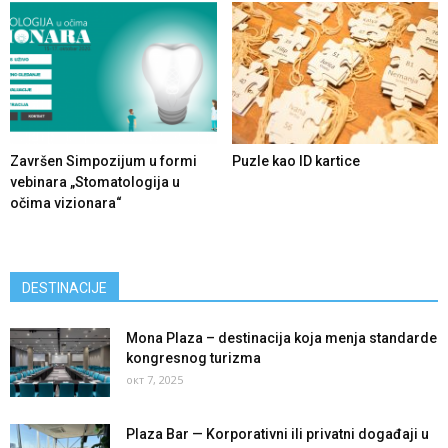
Završen Simpozijum u formi
Puzle kao ID kartice
vebinara „Stomatologija u
očima vizionara“
DESTINACIJE
Mona Plaza – destinacija koja menja standarde
kongresnog turizma
окт 7, 2025
Plaza Bar — Korporativni ili privatni događaji u