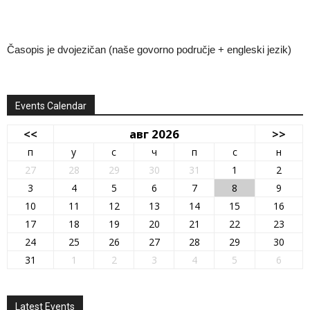
Časopis je dvojezičan (naše govorno područje + engleski jezik)
Events Calendar
<<
авг 2026
>>
п
у
с
ч
п
с
н
27
28
29
30
31
1
2
3
4
5
6
7
8
9
10
11
12
13
14
15
16
17
18
19
20
21
22
23
24
25
26
27
28
29
30
31
1
2
3
4
5
6
Latest Events