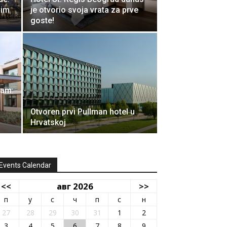
vim
je otvorio svoja vrata za prve
goste!
zam:
i
Otvoren prvi Pullman hotel u
Hrvatskoj
Events Calendar
<<
авг 2026
>>
п
у
с
ч
п
с
н
27
28
29
30
31
1
2
3
4
5
6
7
8
9