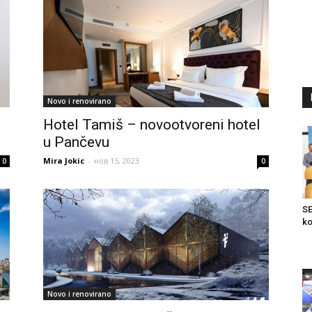
Novo i renovirano
Hotel Tamiš – novootvoreni hotel
u Pančevu
Mira Jokic
-
нов 15, 2023
0
0
SE
ko
Novo i renovirano