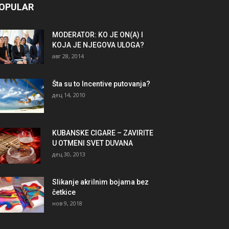
OPULAR
MODERATOR: KO JE ON(A) I
KOJA JE NJEGOVA ULOGA?
авг 28, 2014
Šta su to Incentive putovanja?
дец 14, 2010
KUBANSKE CIGARE – ZAVIRITE
U OTMENI SVET DUVANA
дец 30, 2013
Slikanje akrilnim bojama bez
četkice
нов 9, 2018