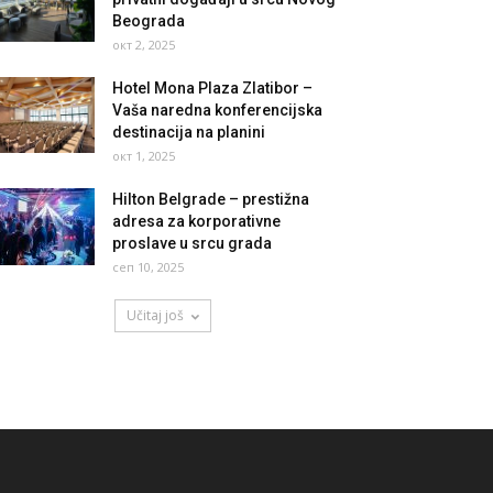
Beograda
окт 2, 2025
Hotel Mona Plaza Zlatibor –
Vaša naredna konferencijska
destinacija na planini
окт 1, 2025
Hilton Belgrade – prestižna
adresa za korporativne
proslave u srcu grada
сеп 10, 2025
Učitaj još