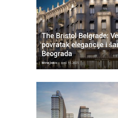
The Bristol Belgrade: Ve
povratak elegancije i š
Beograda
Mira Jokic
-
феб 11, 2025