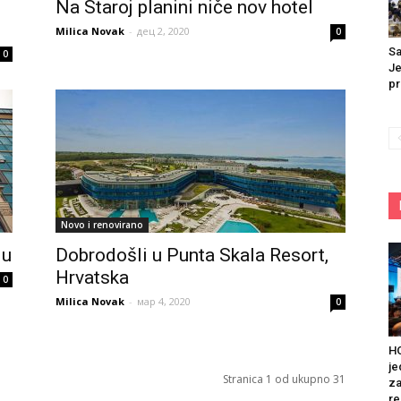
.
Na Staroj planini niče nov hotel
Milica Novak
-
дец 2, 2020
0
Sa
0
Je
pr
Novo i renovirano
du
Dobrodošli u Punta Skala Resort,
Hrvatska
0
Milica Novak
-
мар 4, 2020
0
HO
je
Stranica 1 od ukupno 31
za
re