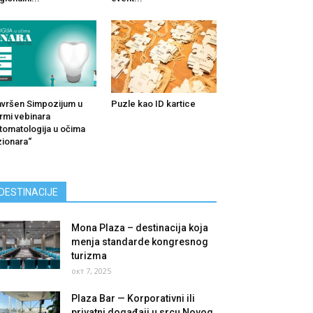
vršen Simpozijum u
Puzle kao ID kartice
rmi vebinara
tomatologija u očima
zionara“
DESTINACIJE
Mona Plaza – destinacija koja
menja standarde kongresnog
turizma
окт 7, 2025
Plaza Bar — Korporativni ili
privatni događaji u srcu Novog