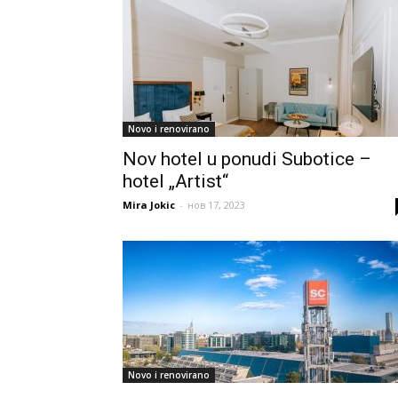
Novo i renovirano
Nov hotel u ponudi Subotice –
hotel „Artist“
Mira Jokic
-
нов 17, 2023
Novo i renovirano