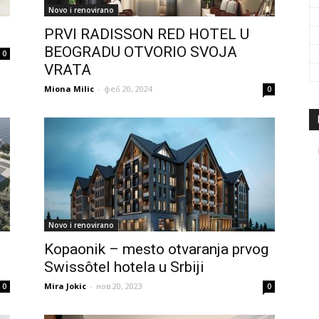
Novo i renovirano
PRVI RADISSON RED HOTEL U
BEOGRADU OTVORIO SVOJA
0
VRATA
Miona Milic
-
феб 20, 2024
0
Novo i renovirano
Kopaonik – mesto otvaranja prvog
Swissôtel hotela u Srbiji
Mira Jokic
-
нов 20, 2023
0
0