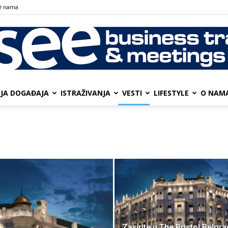
О nama
IJA DOGAĐAJA
ISTRAŽIVANJA
VESTI
LIFESTYLE
О NAM
SEE
Business
Zavirite u The Bristol Belgra