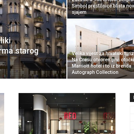
Simbol prestonice blista no
travel
sjajem
liki
&
arma starog
Velika vijest za hrvatski turi
Na Cresu otvoren prvi otočk
Marriott hotel i to iz brenda
Autograph Collection
meetings
magazine