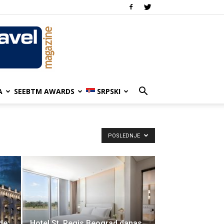
A
SEEBTM AWARDS
SRPSKI
POSLEDNJE
de:
Hotel St. Regis Beograd danas