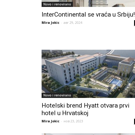
Novo i renovirano
InterContinental se vraća u Srbiju!
Mira Jokic
-
авг 29, 2024
Novo i renovirano
Hotelski brend Hyatt otvara prvi
hotel u Hrvatskoj
Mira Jokic
-
нов 23, 2023