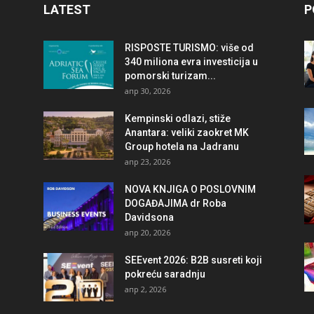
LATEST
P
RISPOSTE TURISMO: više od
340 miliona evra investicija u
pomorski turizam...
апр 30, 2026
Kempinski odlazi, stiže
Anantara: veliki zaokret MK
Group hotela na Jadranu
апр 23, 2026
NOVA KNJIGA O POSLOVNIM
DOGAĐAJIMA dr Roba
Davidsona
апр 20, 2026
SEEvent 2026: B2B susreti koji
pokreću saradnju
апр 2, 2026