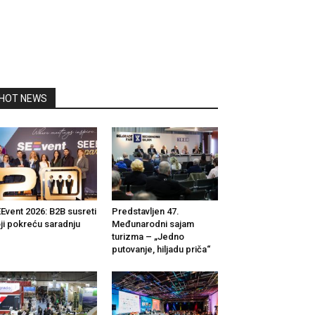
HOT NEWS
Event 2026: B2B susreti
Predstavljen 47.
ji pokreću saradnju
Međunarodni sajam
turizma – „Jedno
putovanje, hiljadu priča“