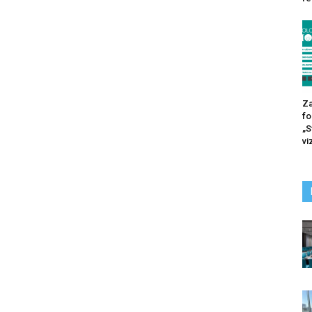
Za
fo
„S
vi