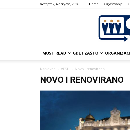
четвртак, 6 августа, 2026
Home
Oglašavanje
MUST READ
GDE I ZAŠTO
ORGANIZAC
Naslovna
VESTI
Novo i renovirano
NOVO I RENOVIRANO