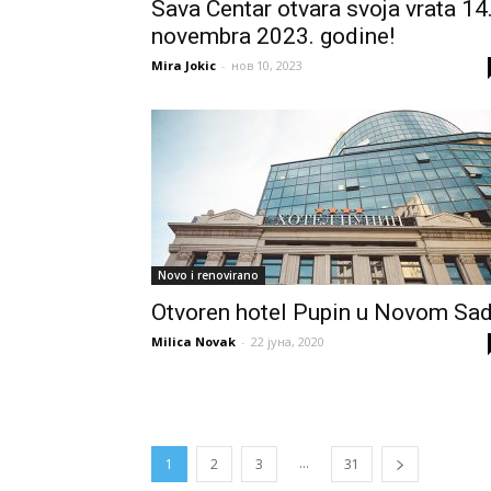
Sava Centar otvara svoja vrata 14
novembra 2023. godine!
Mira Jokic
-
нов 10, 2023
Novo i renovirano
Otvoren hotel Pupin u Novom Sa
Milica Novak
-
22 јуна, 2020
...
1
2
3
31