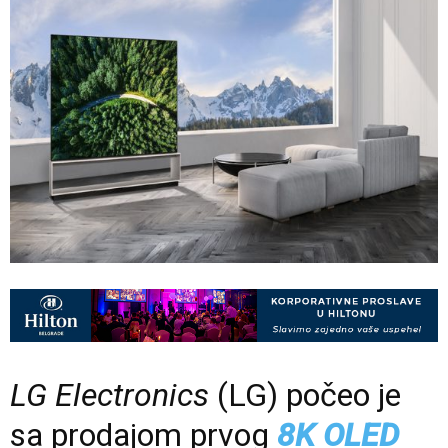
LG Electronics
(LG) počeo je
sa prodajom prvog
8K
OLED