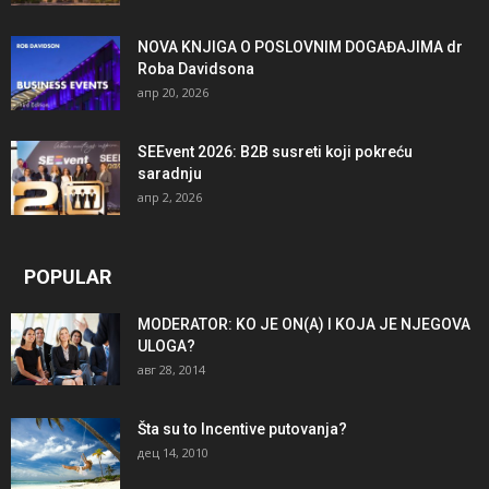
NOVA KNJIGA O POSLOVNIM DOGAĐAJIMA dr
Roba Davidsona
апр 20, 2026
SEEvent 2026: B2B susreti koji pokreću
saradnju
апр 2, 2026
POPULAR
MODERATOR: KO JE ON(A) I KOJA JE NJEGOVA
ULOGA?
авг 28, 2014
Šta su to Incentive putovanja?
дец 14, 2010