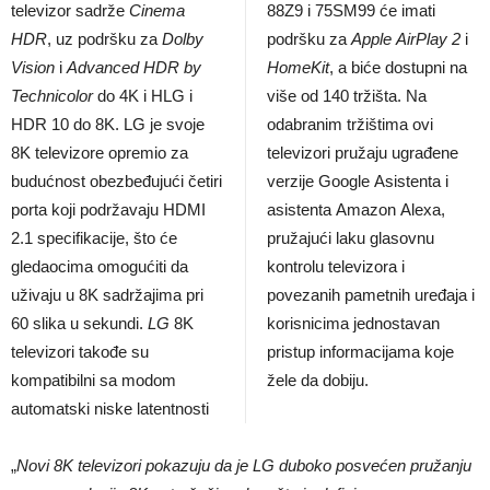
televizor sadrže
Cinema
88Z9 i 75SM99 će imati
HDR
, uz podršku za
Dolby
podršku za
Apple AirPlay 2
i
Vision
i
Advanced HDR by
HomeKit
, a biće dostupni na
Technicolor
do 4K i HLG i
više od 140 tržišta. Na
HDR 10 do 8K. LG je svoje
odabranim tržištima ovi
8K televizore opremio za
televizori pružaju ugrađene
budućnost obezbeđujući četiri
verzije Google Asistenta i
porta koji podržavaju HDMI
asistenta Amazon Alexa,
2.1 specifikacije, što će
pružajući laku glasovnu
gledaocima omogućiti da
kontrolu televizora i
uživaju u 8K sadržajima pri
povezanih pametnih uređaja i
60 slika u sekundi.
LG
8K
korisnicima jednostavan
televizori takođe su
pristup informacijama koje
kompatibilni sa modom
žele da dobiju.
automatski niske latentnosti
„
Novi 8K televizori pokazuju da je LG duboko posvećen pružanju