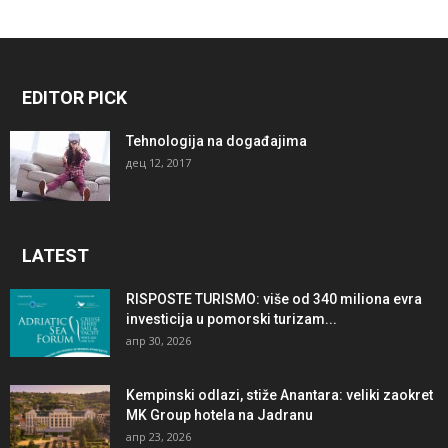
EDITOR PICK
Tehnologija na događajima
дец 12, 2017
LATEST
RISPOSTE TURISMO: više od 340 miliona evra
investicija u pomorski turizam...
апр 30, 2026
Kempinski odlazi, stiže Anantara: veliki zaokret
MK Group hotela na Jadranu
апр 23, 2026