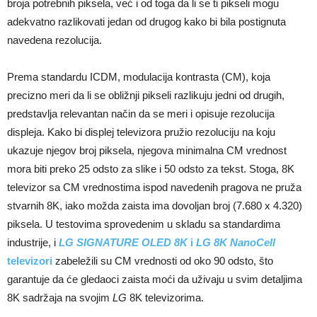
broja potrebnih piksela, već i od toga da li se ti pikseli mogu
adekvatno razlikovati jedan od drugog kako bi bila postignuta
navedena rezolucija.
Prema standardu ICDM, modulacija kontrasta (CM), koja
precizno meri da li se obližnji pikseli razlikuju jedni od drugih,
predstavlja relevantan način da se meri i opisuje rezolucija
displeja. Kako bi displej televizora pružio rezoluciju na koju
ukazuje njegov broj piksela, njegova minimalna CM vrednost
mora biti preko 25 odsto za slike i 50 odsto za tekst. Stoga, 8K
televizor sa CM vrednostima ispod navedenih pragova ne pruža
stvarnih 8K, iako možda zaista ima dovoljan broj (7.680 x 4.320)
piksela. U testovima sprovedenim u skladu sa standardima
industrije, i
LG SIGNATURE OLED 8K
i
LG 8K NanoCell
televizori
zabeležili su CM vrednosti od oko 90 odsto, što
garantuje da će gledaoci zaista moći da uživaju u svim detaljima
8K sadržaja na svojim
LG
8K televizorima.