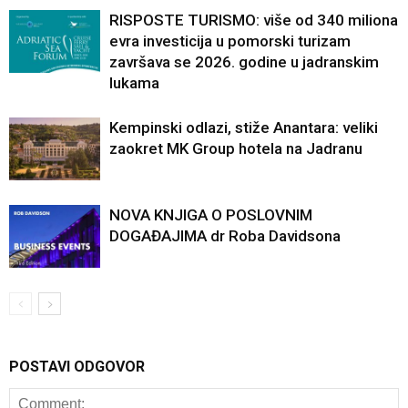
RISPOSTE TURISMO: više od 340 miliona
evra investicija u pomorski turizam
završava se 2026. godine u jadranskim
lukama
Kempinski odlazi, stiže Anantara: veliki
zaokret MK Group hotela na Jadranu
NOVA KNJIGA O POSLOVNIM
DOGAĐAJIMA dr Roba Davidsona
POSTAVI ODGOVOR