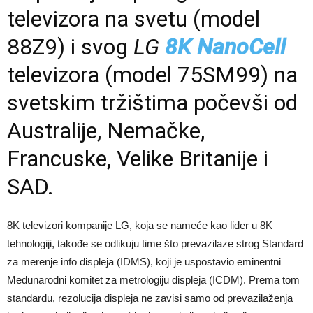
televizora na svetu (model
88Z9) i svog
LG
8K NanoCell
televizora (model 75SM99) na
svetskim tržištima počevši od
Australije, Nemačke,
Francuske, Velike Britanije i
SAD.
8K televizori kompanije LG, koja se nameće kao lider u 8K
tehnologiji, takođe se odlikuju time što prevazilaze strog Standard
za merenje info displeja (IDMS), koji je uspostavio eminentni
Međunarodni komitet za metrologiju displeja (ICDM). Prema tom
standardu, rezolucija displeja ne zavisi samo od prevazilaženja