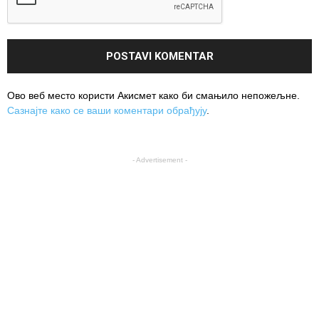
Ово веб место користи Акисмет како би смањило непожељне.
Сазнајте како се ваши коментари обрађују
.
- Advertisement -