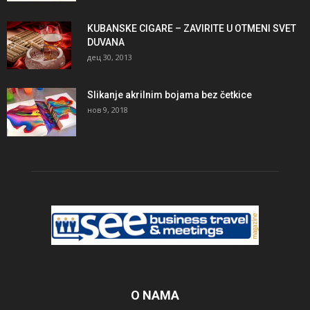
KUBANSKE CIGARE – ZAVIRITE U OTMENI SVET
DUVANA
дец 30, 2013
Slikanje akrilnim bojama bez četkice
нов 9, 2018
O NAMA