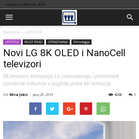
недеља, 9 августа, 2026
Naslovna
LIFESTYLE
LIFESTYLE
MUST READ
ISTRAŽIVANJA
Tehnologija
Novi LG 8K OLED i NanoCell
televizori
8K televizori kompanije LG zadovoljavaju i prevazilaze
standarde industrije u pogledu prave 8K rezolucije
Od
Mira Jokic
-
дец 20, 2019
4268
0