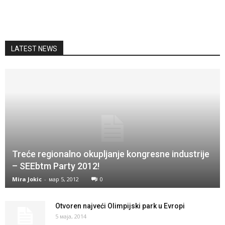
LATEST NEWS
Treće regionalno okupljanje kongresne industrije
– SEEbtm Party 2012!
Mira Jokic
-
мар 5, 2012
0
Otvoren najveći Olimpijski park u Evropi
5 маја, 2014