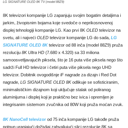
LG SIGNATURE OLED 8K TV (model 88Z9)
8K televizori kompanije LG zapanjuju svojim bogatim detaljima i
jarkim, živopisnim bojama koje svedoče o neprikosnovenoj
displej tehnologiji kompanije LG. Kao prvi 8K
OLED
televizor na
svetu, ali i najveći
OLED
televizor kompanije LG do sada,
LG
SIGNATURE OLED 8K
televizor od 88 inča (model 88Z9) pruža
rezoluciju
8K Ultra HD
(7.680 x 4.320) sa 33 miliona
samoosvetljavajućih piksela, što je 16 puta više piksela nego što
sadrži Full HD televizor i četiri puta više piksela nego UHD
televizor. Dobitnik ovogodišnje iF nagrade za dizajn i Red Dot
nagrade,
LG SIGNATURE OLED 8K
odlikuje se sofisticiranim,
minimalističkim dizajnom koji uključuje stalak od poliranog
aluminijuma i displej koji je praktično bez ivica i opremljen je
integrisanim sistemom zvučnika od 80W koji pruža moćan zvuk.
8K NanoCell
televizor
od 75 inča kompanije LG takođe pruža
potpun uranjajući doživljaj zahvaljujući slici rezolucije 8K sa