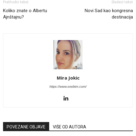
Prethodni tekst
Sledeći tekst
Koliko znate o Albertu
Novi Sad kao kongresna
Ajnštajnu?
destinacija
Mira Jokic
https://www.seebtm.com/
POVEZANE OBJAVE
VIŠE OD AUTORA