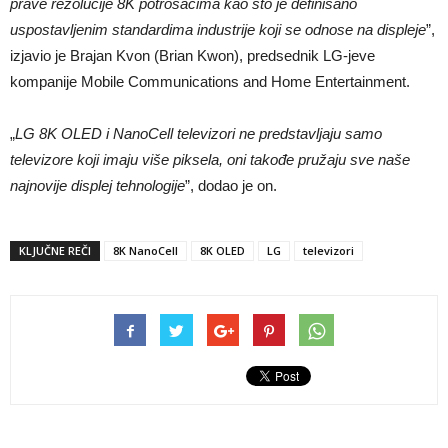
prave rezolucije 8K potrošačima kao što je definisano
uspostavljenim standardima industrije koji se odnose na displeje
”,
izjavio je Brajan Kvon (Brian Kwon), predsednik LG-jeve
kompanije Mobile Communications and Home Entertainment.
„
LG 8K OLED i NanoCell televizori ne predstavljaju samo
televizore koji imaju više piksela, oni takođe pružaju sve naše
najnovije displej tehnologije
”, dodao je on.
KLJUČNE REČI
8K NanoCell
8K OLED
LG
televizori