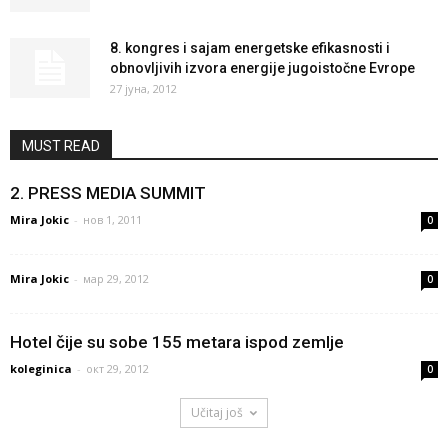
8. kongres i sajam energetske efikasnosti i
obnovljivih izvora energije jugoistočne Evrope
27 јуна, 2012
MUST READ
2. PRESS MEDIA SUMMIT
Mira Jokic
-
нов 1, 2011
0
Mira Jokic
-
мар 29, 2012
0
Hotel čije su sobe 155 metara ispod zemlje
koleginica
-
окт 29, 2012
0
Učitaj još