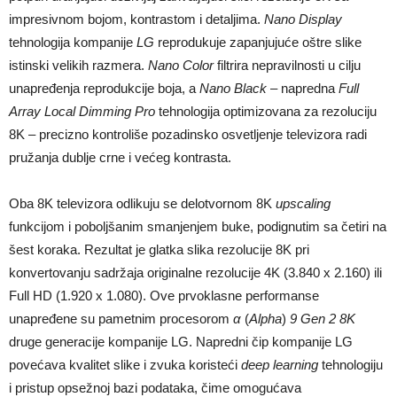
impresivnom bojom, kontrastom i detaljima.
Nano Display
tehnologija kompanije
LG
reprodukuje zapanjujuće oštre slike
istinski velikih razmera.
Nano Color
filtrira nepravilnosti u cilju
unapređenja reprodukcije boja, a
Nano Black
– napredna
Full
Array Local Dimming Pro
tehnologija optimizovana za rezoluciju
8K – precizno kontroliše pozadinsko osvetljenje televizora radi
pružanja dublje crne i većeg kontrasta.
Oba 8K televizora odlikuju se delotvornom 8K
upscaling
funkcijom i poboljšanim smanjenjem buke, podignutim sa četiri na
šest koraka. Rezultat je glatka slika rezolucije 8K pri
konvertovanju sadržaja originalne rezolucije 4K (3.840 x 2.160) ili
Full HD (1.920 x 1.080). Ove prvoklasne performanse
unapređene su pametnim procesorom
α
(
Alpha
)
9 Gen 2 8K
druge generacije kompanije LG. Napredni čip kompanije LG
povećava kvalitet slike i zvuka koristeći
deep learning
tehnologiju
i pristup opsežnoj bazi podataka, čime omogućava