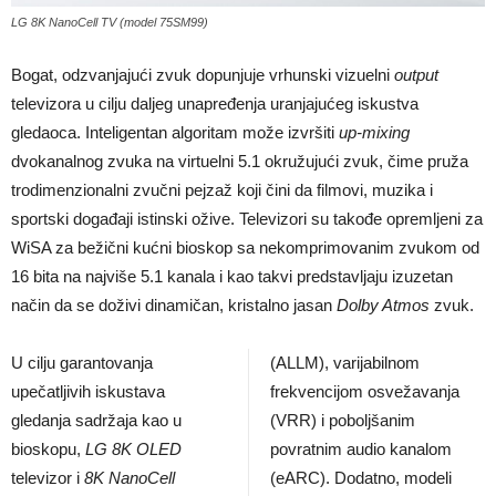
LG 8K NanoCell TV (model 75SM99)
Bogat, odzvanjajući zvuk dopunjuje vrhunski vizuelni
output
televizora u cilju daljeg unapređenja uranjajućeg iskustva
gledaoca. Inteligentan algoritam može izvršiti
up-mixing
dvokanalnog zvuka na virtuelni 5.1 okružujući zvuk, čime pruža
trodimenzionalni zvučni pejzaž koji čini da filmovi, muzika i
sportski događaji istinski ožive. Televizori su takođe opremljeni za
WiSA za bežični kućni bioskop sa nekomprimovanim zvukom od
16 bita na najviše 5.1 kanala i kao takvi predstavljaju izuzetan
način da se doživi dinamičan, kristalno jasan
Dolby Atmos
zvuk.
U cilju garantovanja
(ALLM), varijabilnom
upečatljivih iskustava
frekvencijom osvežavanja
gledanja sadržaja kao u
(VRR) i poboljšanim
bioskopu,
LG 8K OLED
povratnim audio kanalom
televizor i
8K NanoCell
(eARC). Dodatno, modeli