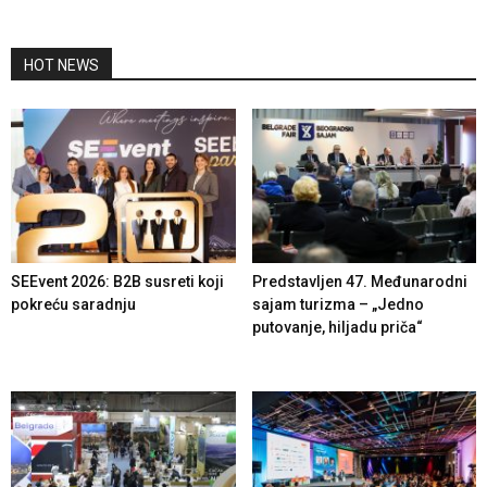
HOT NEWS
SEEvent 2026: B2B susreti koji
Predstavljen 47. Međunarodni
pokreću saradnju
sajam turizma – „Jedno
putovanje, hiljadu priča“