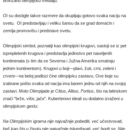
bronzanu olimpijsku medalju.
OI su dostigle takve razmere da okupljaju gotovo svaka naciju na
svetu. OI predstavljaju i veliku šansu da se grad domaćin i
zemlja promovišu i predstave svetu.
Olimpijski simbol, poznatiji kao olimpijski krugovi, sastoji se iz pet
isprepletenih krugova i predstavlja jedinstvo pet naseljenih
kontinenata (s tim da se Severna i Južna Amerika smatraju
jednim kontinentom). Krugovi u boji—plavi, žuti, crni, zeleni i
crveni—na beloj podlozi čine olimpijsku zastavu. Ove boje su
izabrane pošto svaka od nacija ima barem jednu od njih na svojoj
zastavi. Moto Olimpijade je
Citius, Altius, Fortius
, što na latinskom
znači “brže, više, jače”. Kubertenovi ideali su dodatno izraženi u
olimpijskom geslu:
Na Olimpijskim igrama nije najvažnije pobediti, već učestvovati,
baš kao što u životu nije najvažnije trijumfovati, već boriti se. Nije