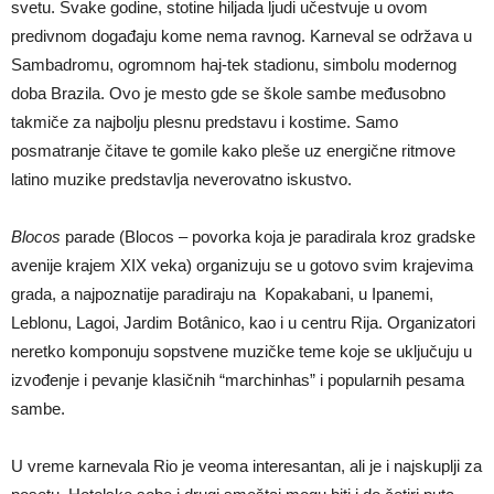
svetu. Svake godine, stotine hiljada ljudi učestvuje u ovom
predivnom događaju kome nema ravnog. Karneval se održava u
Sambadromu, ogromnom haj-tek stadionu, simbolu modernog
doba Brazila. Ovo je mesto gde se škole sambe međusobno
takmiče za najbolju plesnu predstavu i kostime. Samo
posmatranje čitave te gomile kako pleše uz energične ritmove
latino muzike predstavlja neverovatno iskustvo.
Blocos
parade (Blocos – povorka koja je paradirala kroz gradske
avenije krajem XIX veka) organizuju se u gotovo svim krajevima
grada, a najpoznatije paradiraju na Kopakabani, u Ipanemi,
Leblonu, Lagoi, Jardim Botânico, kao i u centru Rija. Organizatori
neretko komponuju sopstvene muzičke teme koje se uključuju u
izvođenje i pevanje klasičnih “marchinhas” i popularnih pesama
sambe.
U vreme karnevala Rio je veoma interesantan, ali je i najskuplji za