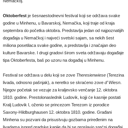
Nemačkoj.
Oktoberfest
je šesnaestodnevni festival koji se održava svake
godine u Minhenu, u Bavarskoj, Nemačka, koji traje od kraja
septembra do početka oktobra. Predstavlja jedan od najpoznatijih
događaja u Nemačkoj i najveći svetski sajam, sa nekih šest
miliona posetilaca svake godine, a predstavlja i značajan deo
kulture Bavarske. I drugi gradovi širom sveta održavaju događaje
tipa Oktoberfesta, baš po uzoru na događaj u Minhenu.
Festival se održava u delu koji se zove
Theresienwiese
(Terezina
livada, odnosno pašnjak), a neretko se skraćeno zove
d’ Wiesn
.
Njegov početak se vezuje za kraljevsko venčanje 12. oktobra
1810. godine. Prestolonaslednik Ludovik, kojji će kasnije postati
Kralj Ludovik I, oženio se princezom Terezom iz porodice
Saxony-Hildburghausen 12. oktobra 1810. godine. Građani
Minhena su pozvani da prisustvuju gozbama priređenim na
livadama ispred gradske kapije da bi se proslavio srećni događaj