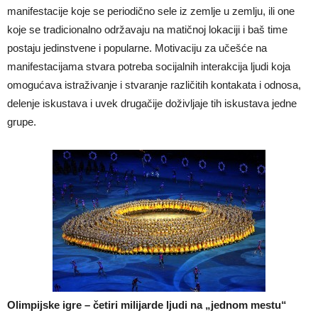
manifestacije koje se periodično sele iz zemlje u zemlju, ili one
koje se tradicionalno održavaju na matičnoj lokaciji i baš time
postaju jedinstvene i popularne. Motivaciju za učešće na
manifestacijama stvara potreba socijalnih interakcija ljudi koja
omogućava istraživanje i stvaranje različitih kontakata i odnosa,
delenje iskustava i uvek drugačije doživljaje tih iskustava jedne
grupe.
Olimpijske igre – četiri milijarde ljudi na „jednom mestu“