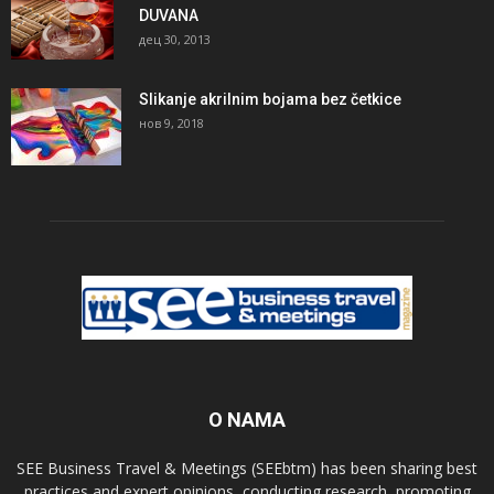
DUVANA
дец 30, 2013
Slikanje akrilnim bojama bez četkice
нов 9, 2018
O NAMA
SEE Business Travel & Meetings (SEEbtm) has been sharing best
practices and expert opinions, conducting research, promoting