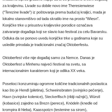
za kraljevinu. Livade su dobile novo ime Theresienwiese
(“Terezine livade”) iz poštovanja prema budućoj kraljici, mada je
lokalno stanovništvo od tada skratilo ime na prosto “Wiesn”.
Konjičke trke u prisustvu kraljevske porodice označava
zatvaranje događaja koji se slavio kao festival za celu Bavarsku.
Odluka da se ponovo uvedu konjičke trke u godinama koje su
usledile prirodala je tradicionalni značaj Oktoberfestu.
Oktoberfest više nije događaj samo za Nemce. Danas je
Oktoberfest u Minhenu najveći festival na svetu, sa
internacionalnim karakterom koji je odlika XX veka.
Posetioci konzumiraju ogromne količine tradicionalnih poslastica
kao što je Hendl (piletina), Schweinsbraten (svinjsko pečenje),
Haxn (svinjske kolenice), Steckerlfisch (riblji ražnjić), Würstl
(kobasice) zajedno sa Brezn (perece), Knödeln (knedle od
krompira ili hleba), Kaasspotzn (testenine sa sirom),