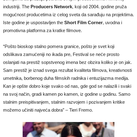
industriji. The
Producers Network
, koji od 2004. godine pruža
mogućnost producetima iz celog sveta da sarađuju na projektima.
Iste godine je uspostavljen the
Short Film Corner
, uvodna i
promotivna platforma za kratke filmove.
“Pošto bioskop stalno pomera granice, pošto je svet koji
odslikava zamućeniji no ikada pre, Festival se neće prosto
oslanjati na prestiž sopstvenog imena bez obzira koliko je on jak.
Sam prestiž je iznad svega rezultat kvaliteta filmova, kreativnosti
umetnika, borbenog duha filmskih radnika i entuzijazma medija.
Kan je opšte dobro koje svako od nas, gde god se nalazili i svaki
na svoj način, gradi kamen po kamen, iz godine u godinu. Samo
stalnim preispitivanjem, stalnim razvojem i pozivanjem kritike
možemo učiniti najveća dobra” – Tieri Fremo.