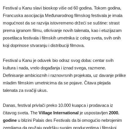
Festival u Kanu slavi bioskop više od 60 godina. Tokom godina,
Francuska asocijacija Međunarodnog filmskog festivala je imala
mogućnost da se razvija istovremeno držeći se suštine: strast
prema igranom filmu, otkrivanje novih talenata, kao i etuzijazam
posetilaca festivala i filmskih umetnika iz celog sveta, svih onih
koji doprinose stvaranju i distribuciji filmova.
Festival u Kanu je oduvek bio odraz svog doba: centar svih
kultura i nada, vrelo događanja i iznad svega, razmene.
Definisanje ambicioznih i raznovrsnih projekata, uz davanje prilike
mladim filmskim umetnicima da se pojave. Čitava plejada
talenata za svačiji ukus.
Danas, festival privlači preko 10.000 kuapca i prodavaca iz
čitavog sveta. The
Village International
je uspostavljen
2000.
godine
u blizini Palais des Festivals da bi omogućio nebrojenim
zemljama da pružaju podršku svojim producentima i filmskoj