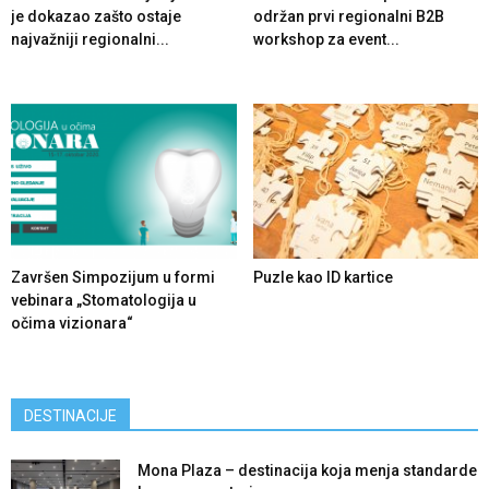
je dokazao zašto ostaje
održan prvi regionalni B2B
najvažniji regionalni...
workshop za event...
Završen Simpozijum u formi
Puzle kao ID kartice
vebinara „Stomatologija u
očima vizionara“
DESTINACIJE
Mona Plaza – destinacija koja menja standarde