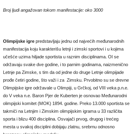
Broj ljudi angažovan tokom manifestacije: oko 3000
Olimpijske igre
predstavljaju jednu od najvećih međunarodnih
manifestacija koju karakterišu letnji i zimski sportovi i u kojima
učešće uzima hiljade sportista u raznim disciplinama. OI se
održavaju svake dve godine, i to parnim godinama, naizmenično
Letnje pa Zimske, s tim da od jedne do druge Letnje olimpijade
prođe četiri godine, što važi i za Zimsku. Prvobitno su se drevne
Olimpijske igre održavale u Olimpiji, u Grčkoj, od VIII veka p.n.e.
do V veka n.e. Baron Pjer de Kuberten je osnovao Međunarodni
olimpijski komitet (MOK) 1894. godine. Preko 13.000 sportista se
takmiči na Letnjim i Zimskim olimpijskim igrama u 33 različita
sporta i blizu 400 disciplina. Osvajači prvog, drugog i trećeg
mesta u svakoj disciplini dobijaju zlatnu, srebrnu odnosno