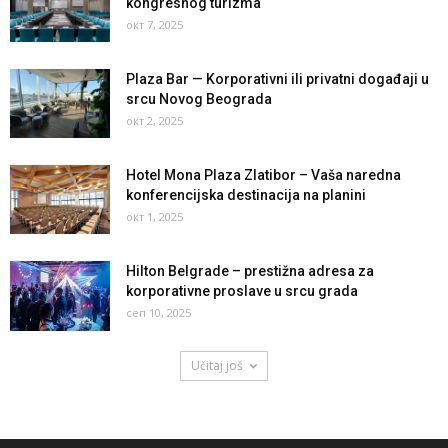
kongresnog turizma
окт 7, 2025
Plaza Bar — Korporativni ili privatni događaji u
srcu Novog Beograda
окт 2, 2025
Hotel Mona Plaza Zlatibor – Vaša naredna
konferencijska destinacija na planini
окт 1, 2025
Hilton Belgrade – prestižna adresa za
korporativne proslave u srcu grada
сеп 10, 2025
Učitaj još