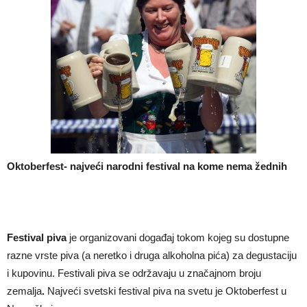
Oktoberfest- najveći narodni festival na kome nema žednih
Festival piva
je organizovani događaj tokom kojeg su dostupne
razne vrste piva (a neretko i druga alkoholna pića) za degustaciju
i kupovinu. Festivali piva se održavaju u značajnom broju
zemalja
.
Najveći svetski festival piva na svetu je Oktoberfest u