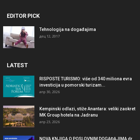
EDITOR PICK
Tehnologija na događajima
дец 12, 2017
LATEST
RISPOSTE TURISMO: više od 340 miliona evra
investicija u pomorski turizam...
апр 30, 2026
Kempinski odlazi, stiže Anantara: veliki zaokret
MK Group hotela na Jadranu
апр 23, 2026
NOVA KNJIGA O POSLOVNIM DOGAĐAJIMA dr