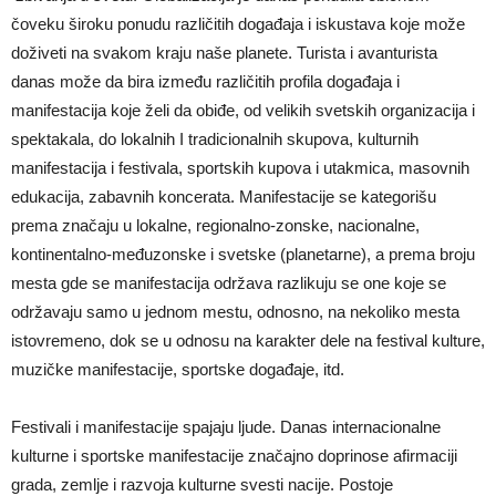
čoveku široku ponudu različitih događaja i iskustava koje može
doživeti na svakom kraju naše planete. Turista i avanturista
danas može da bira između različitih profila događaja i
manifestacija koje želi da obiđe, od velikih svetskih organizacija i
spektakala, do lokalnih I tradicionalnih skupova, kulturnih
manifestacija i festivala, sportskih kupova i utakmica, masovnih
edukacija, zabavnih koncerata. Manifestacije se kategorišu
prema značaju u lokalne, regionalno-zonske, nacionalne,
kontinentalno-međuzonske i svetske (planetarne), a prema broju
mesta gde se manifestacija održava razlikuju se one koje se
održavaju samo u jednom mestu, odnosno, na nekoliko mesta
istovremeno, dok se u odnosu na karakter dele na festival kulture,
muzičke manifestacije, sportske događaje, itd.
Festivali i manifestacije spajaju ljude. Danas internacionalne
kulturne i sportske manifestacije značajno doprinose afirmaciji
grada, zemlje i razvoja kulturne svesti nacije. Postoje