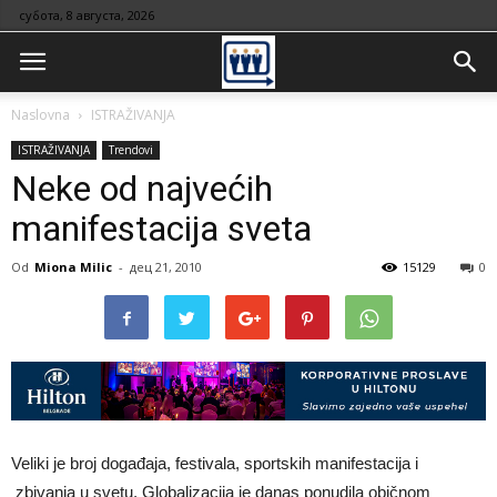
субота, 8 августа, 2026
Naslovna
ISTRAŽIVANJA
ISTRAŽIVANJA
Trendovi
Neke od najvećih
manifestacija sveta
Od
Miona Milic
-
дец 21, 2010
15129
0
Veliki je broj događaja, festivala, sportskih manifestacija i
zbivanja u svetu. Globalizacija je danas ponudila običnom