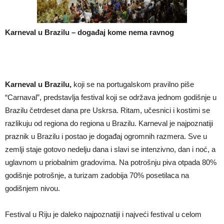
Karneval u Brazilu – događaj kome nema ravnog
Karneval u Brazilu,
koji se na portugalskom pravilno piše
“Carnaval”, predstavlja festival koji se održava jednom godišnje u
Brazilu četrdeset dana pre Uskrsa. Ritam, učesnici i kostimi se
razlikuju od regiona do regiona u Brazilu. Karneval je najpoznatiji
praznik u Brazilu i postao je događaj ogromnih razmera. Sve u
zemlji staje gotovo nedelju dana i slavi se intenzivno, dan i noć, a
uglavnom u priobalnim gradovima. Na potrošnju piva otpada 80%
godišnje potrošnje, a turizam zadobija 70% posetilaca na
godišnjem nivou.
Festival u Riju je daleko najpoznatiji i najveći festival u celom