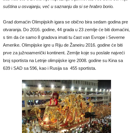
suština u osvajanju, već u saznanju da si se hrabro borio.
Grad domaćin Olimpijskih igara se obično bira sedam godina pre
otvaranja. Do 2016. godine, 44 grada u 23 zemlje će biti domaćini,
s tim da će samo 8 gradova imati tu čast van Evrope i Severne
Amerike. Olimpijske igre u Riju de Žaneiru 2016. godine će biti
prve za južnoamerički kontinent. Zemlje koje su poslale najveći
broj sportista na Letnje olimpijske igre 2008. godine su Kina sa
639 i SAD sa 596, kao i Rusija sa 455 sportista.