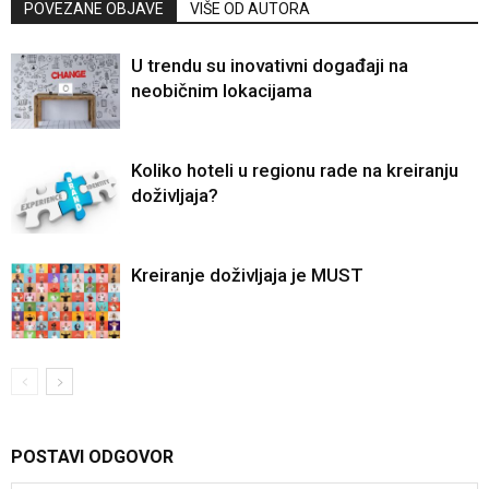
POVEZANE OBJAVE
VIŠE OD AUTORA
U trendu su inovativni događaji na
neobičnim lokacijama
Koliko hoteli u regionu rade na kreiranju
doživljaja?
Kreiranje doživljaja je MUST
POSTAVI ODGOVOR