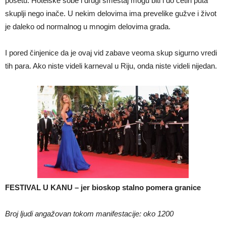
posetu. Hotelske sobe i drugi smeštaj mogu biti i do četiri puta
skuplji nego inače. U nekim delovima ima prevelike gužve i život
je daleko od normalnog u mnogim delovima grada.
I pored činjenice da je ovaj vid zabave veoma skup sigurno vredi
tih para. Ako niste videli karneval u Riju, onda niste videli nijedan.
FESTIVAL U KANU – jer bioskop stalno pomera granice
Broj ljudi angažovan tokom manifestacije: oko 1200