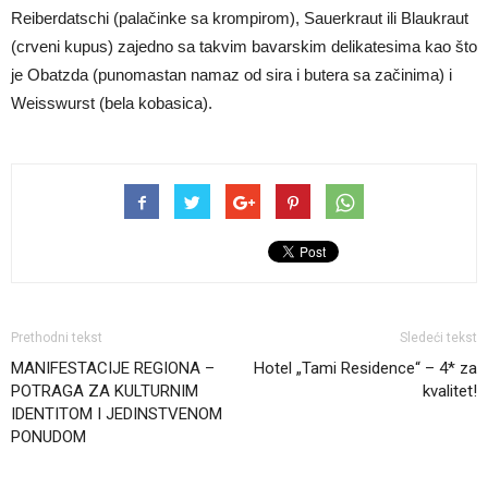
Reiberdatschi (palačinke sa krompirom), Sauerkraut ili Blaukraut
(crveni kupus) zajedno sa takvim bavarskim delikatesima kao što
je Obatzda (punomastan namaz od sira i butera sa začinima) i
Weisswurst (bela kobasica).
Prethodni tekst
Sledeći tekst
MANIFESTACIJE REGIONA –
Hotel „Tami Residence“ – 4* za
POTRAGA ZA KULTURNIM
kvalitet!
IDENTITOM I JEDINSTVENOM
PONUDOM