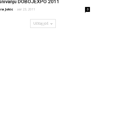
snivanju DOBOJEXPO 2011
ra Jokic
-
авг 23, 2011
0
Učitaj još