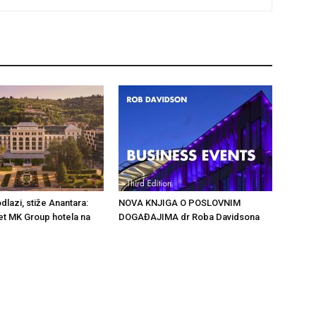
dlazi, stiže Anantara:
NOVA KNJIGA O POSLOVNIM
ret MK Group hotela na
DOGAĐAJIMA dr Roba Davidsona