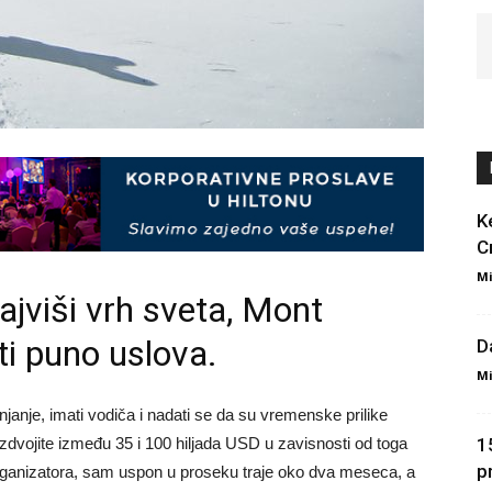
K
C
Mi
ajviši vrh sveta, Mont
ti puno uslova.
D
Mi
janje, imati vodiča i nadati se da su vremenske prilike
izdvojite između 35 i 100 hiljada USD u zavisnosti od toga
1
p
g organizatora, sam uspon u proseku traje oko dva meseca, a