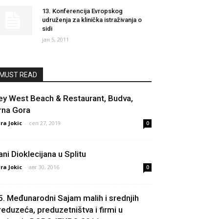
13. Konferencija Evropskog
udruženja za klinička istraživanja o
sidi
јан 5, 2011
MUST READ
ey West Beach & Restaurant, Budva,
rna Gora
ra Jokic
-
сеп 27, 2019
0
ani Dioklecijana u Splitu
ra Jokic
-
авг 30, 2016
0
5. Međunarodni Sajam malih i srednjih
reduzeća, preduzetništva i firmi u