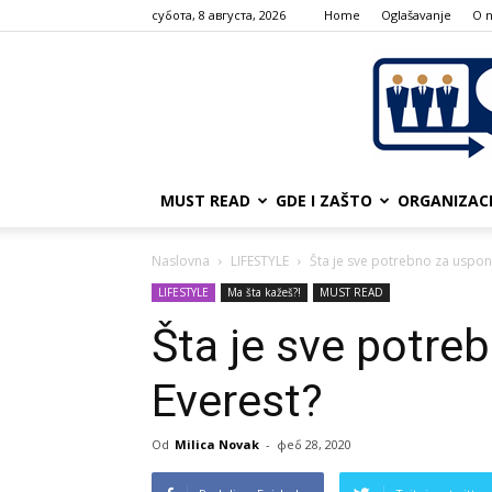
субота, 8 августа, 2026
Home
Oglašavanje
О 
MUST READ
GDE I ZAŠTO
ORGANIZAC
Naslovna
LIFESTYLE
Šta je sve potrebno za uspon
LIFESTYLE
Ma šta kažeš?!
MUST READ
Šta je sve potre
Everest?
Od
Milica Novak
-
феб 28, 2020