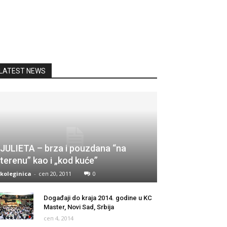
LATEST NEWS
JULIETA – brza i pouzdana “na
terenu” kao i „kod kuće”
koleginica
-
сеп 20, 2011
0
Događaji do kraja 2014. godine u KC
Master, Novi Sad, Srbija
сеп 4, 2014