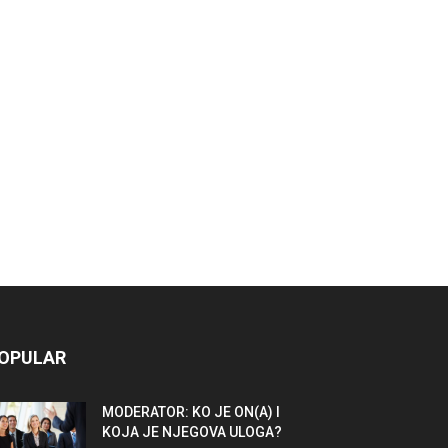
OPULAR
MODERATOR: KO JE ON(A) I
KOJA JE NJEGOVA ULOGA?