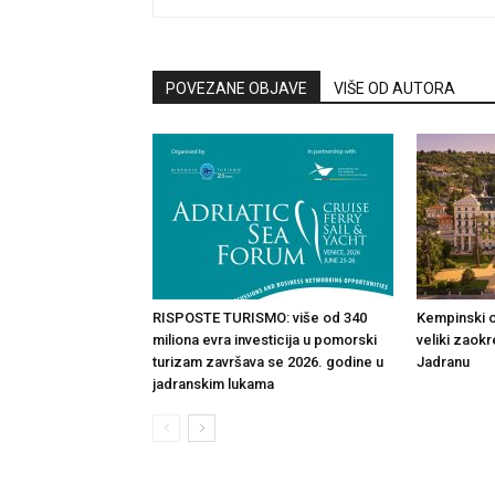
POVEZANE OBJAVE
VIŠE OD AUTORA
RISPOSTE TURISMO: više od 340
Kempinski o
miliona evra investicija u pomorski
veliki zaok
turizam završava se 2026. godine u
Jadranu
jadranskim lukama