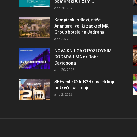
pomorski turizam...
апр 30, 2026
Kempinski odlazi, stiže
Anantara: veliki zaokret MK
Group hotela na Jadranu
апр 23, 2026
NOVA KNJIGA O POSLOVNIM
DOGAĐAJIMA dr Roba
Davidsona
апр 20, 2026
SEEvent 2026: B2B susreti koji
pokreću saradnju
апр 2, 2026