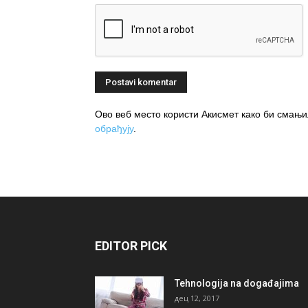
Ово веб место користи Акисмет како би сма
обрађују
.
EDITOR PICK
Tehnologija na događajima
дец 12, 2017