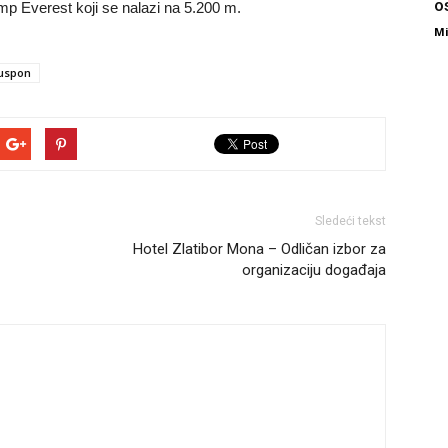
o
amp Everest koji se nalazi na 5.200 m.
Mi
uspon
Sledeći tekst
Hotel Zlatibor Mona – Odličan izbor za
organizaciju događaja