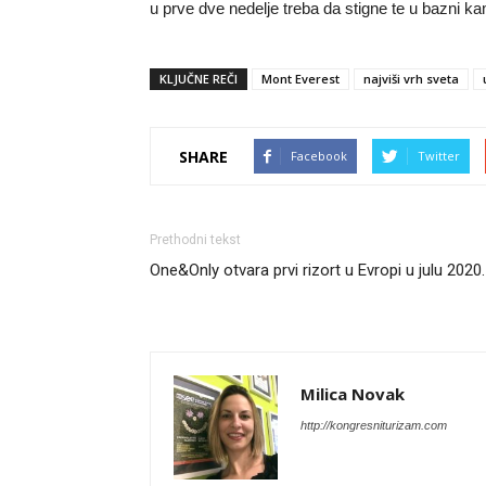
u prve dve nedelje treba da stigne te u bazni k
KLJUČNE REČI
Mont Everest
najviši vrh sveta
SHARE
Facebook
Twitter
Prethodni tekst
One&Only otvara prvi rizort u Evropi u julu 2020.
Milica Novak
http://kongresniturizam.com