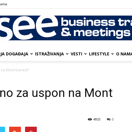
nama
IJA DOGAĐAJA
ISTRAŽIVANJA
VESTI
LIFESTYLE
О NAM
SEE
 na Mont Everest?
bno za uspon na Mont
Business
4933
0