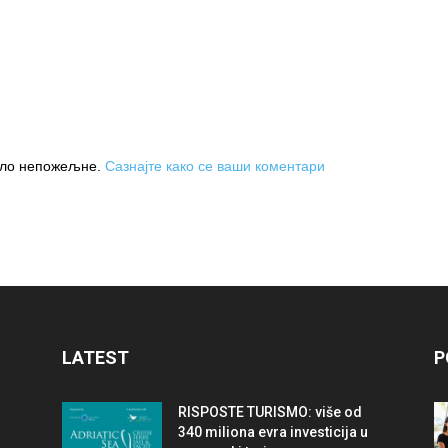
њило непожељне.
Сазнајте како се ваши коментари
LATEST
P
RISPOSTE TURISMO: više od
340 miliona evra investicija u