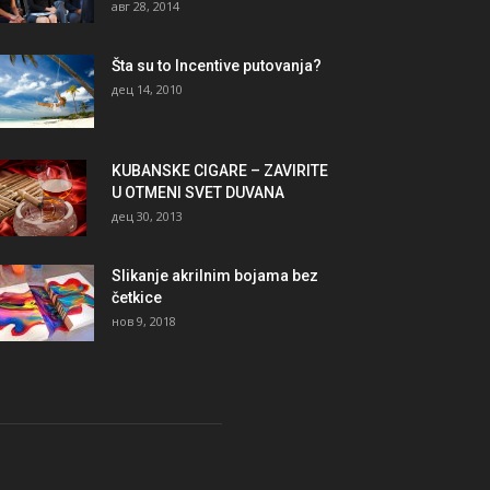
авг 28, 2014
Šta su to Incentive putovanja?
дец 14, 2010
KUBANSKE CIGARE – ZAVIRITE
U OTMENI SVET DUVANA
дец 30, 2013
Slikanje akrilnim bojama bez
četkice
нов 9, 2018