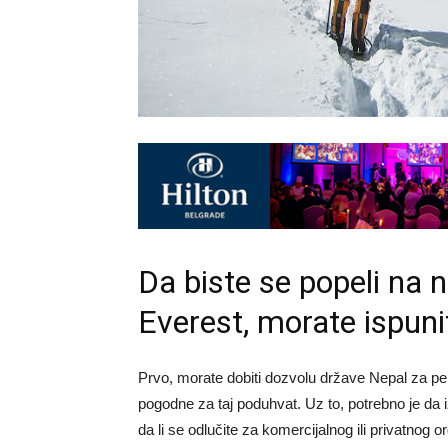
Da biste se popeli na n
Everest, morate ispuni
Prvo, morate dobiti dozvolu države Nepal za pen
pogodne za taj poduhvat. Uz to, potrebno je da 
da li se odlučite za komercijalnog ili privatno