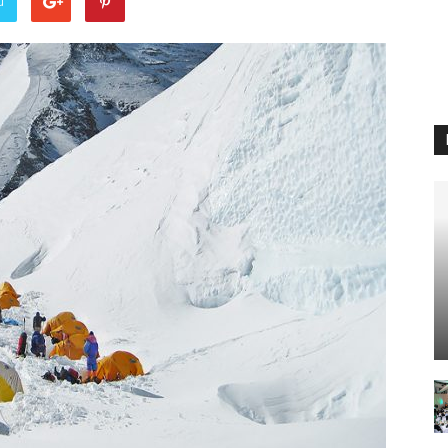
u
travel
&
meetings
magazine