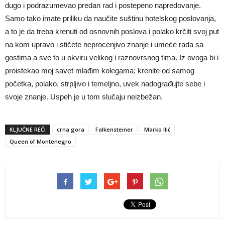
dugo i podrazumevao predan rad i postepeno napredovanje.
Samo tako imate priliku da naučite suštinu hotelskog poslovanja,
a to je da treba krenuti od osnovnih poslova i polako krčiti svoj put
na kom upravo i stičete neprocenjivo znanje i umeće rada sa
gostima a sve to u okviru velikog i raznovrsnog tima. Iz ovoga bi i
proistekao moj savet mlađim kolegama; krenite od samog
početka, polako, strpljivo i temeljno, uvek nadograđujte sebe i
svoje znanje. Uspeh je u tom slučaju neizbežan.
KLJUČNE REČI
crna gora
Falkensteiner
Marko Ilić
Queen of Montenegro