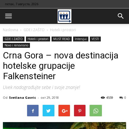
петак, 7 августа, 2026
Naslovna
GDE I ZAŠTO
Hoteli i prostori
GDE I ZAŠTO
Hoteli i prostori
MUST READ
Intervjui
VESTI
Novo i renovirano
Crna Gora – nova destinacija
hotelske grupacije
Falkensteiner
Uvek nadograđujte sebe i svoje znanje!
Od
Svetlana Gavric
-
окт 29, 2018
4559
0