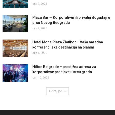
окт 7, 2025
Plaza Bar — Korporativni ili privatni događaji u
srcu Novog Beograda
окт 2, 2025
Hotel Mona Plaza Zlatibor – Vaša naredna
konferencijska destinacija na planini
окт 1, 2025
Hilton Belgrade – prestižna adresa za
korporativne proslave u srcu grada
сеп 10, 2025
Učitaj još