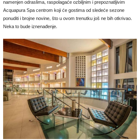
namenjen odraslima, raspolagaće ozbiljnim i prepoznatljivim
Acquapura Spa centrom koji će gostima od sledeće sezone
ponuditi i brojne novine, što u ovom trenutku još ne bih otkrivao.
Neka to bude iznenađenje.