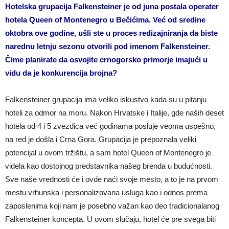
Hotelska grupacija Falkensteiner je od juna postala operater
hotela Queen of Montenegro u Bečićima. Već od sredine
oktobra ove godine, ušli ste u proces redizajniranja da biste
narednu letnju sezonu otvorili pod imenom Falkensteiner.
Čime planirate da osvojite crnogorsko primorje imajući u
vidu da je konkurencija brojna?
Falkensteiner grupacija ima veliko iskustvo kada su u pitanju
hoteli za odmor na moru. Nakon Hrvatske i Italije, gde naših deset
hotela od 4 i 5 zvezdica već godinama posluje veoma uspešno,
na red je došla i Crna Gora. Grupacija je prepoznala veliki
potencijal u ovom tržištu, a sam hotel Queen of Montenegro je
videla kao dostojnog predstavnika našeg brenda u budućnosti.
Sve naše vrednosti će i ovde naći svoje mesto, a to je na prvom
mestu vrhunska i personalizovana usluga kao i odnos prema
zaposlenima koji nam je posebno važan kao deo tradicionalanog
Falkensteiner koncepta. U ovom slučaju, hotel će pre svega biti