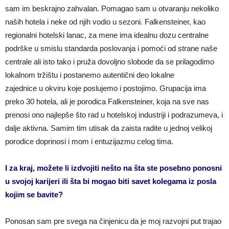
sam im beskrajno zahvalan. Pomagao sam u otvaranju nekoliko
naših hotela i neke od njih vodio u sezoni. Falkensteiner, kao
regionalni hotelski lanac, za mene ima idealnu dozu centralne
podrške u smislu standarda poslovanja i pomoći od strane naše
centrale ali isto tako i pruža dovoljno slobode da se prilagodimo
lokalnom tržištu i postanemo autentični deo lokalne
zajednice u okviru koje poslujemo i postojimo. Grupacija ima
preko 30 hotela, ali je porodica Falkensteiner, koja na sve nas
prenosi ono najlepše što rad u hotelskoj industriji i podrazumeva, i
dalje aktivna. Samim tim utisak da zaista radite u jednoj velikoj
porodice doprinosi i mom i entuzijazmu celog tima.
I za kraj, možete li izdvojiti nešto na šta ste posebno ponosni
u svojoj karijeri ili šta bi mogao biti savet kolegama iz posla
kojim se bavite?
Ponosan sam pre svega na činjenicu da je moj razvojni put trajao