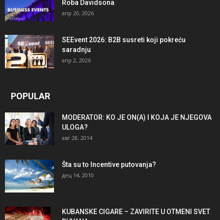
Roba Davidsona
апр 20, 2026
SEEvent 2026: B2B susreti koji pokreću
saradnju
апр 2, 2026
POPULAR
MODERATOR: KO JE ON(A) I KOJA JE NJEGOVA
ULOGA?
авг 28, 2014
Šta su to Incentive putovanja?
дец 14, 2010
KUBANSKE CIGARE – ZAVIRITE U OTMENI SVET