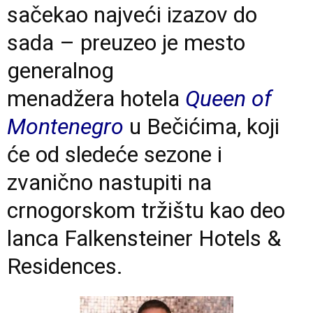
sačekao najveći izazov do
sada – preuzeo je mesto
generalnog
menadžera hotela
Queen of
Montenegro
u Bečićima, koji
će od sledeće sezone i
zvanično nastupiti na
crnogorskom tržištu kao deo
lanca Falkensteiner Hotels &
Residences.