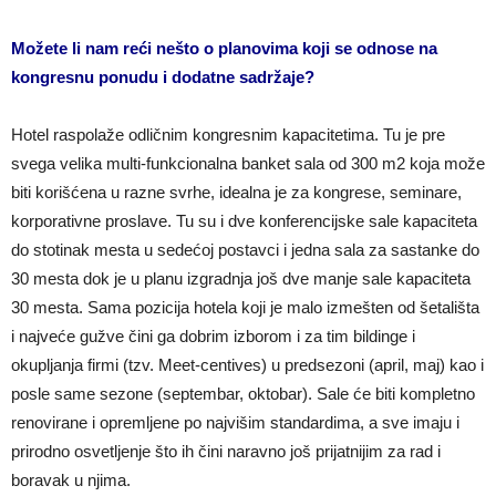
Možete li nam reći nešto o planovima koji se odnose na
kongresnu ponudu i dodatne sadržaje?
Hotel raspolaže odličnim kongresnim kapacitetima. Tu je pre
svega velika multi-funkcionalna banket sala od 300 m2 koja može
biti korišćena u razne svrhe, idealna je za kongrese, seminare,
korporativne proslave. Tu su i dve konferencijske sale kapaciteta
do stotinak mesta u sedećoj postavci i jedna sala za sastanke do
30 mesta dok je u planu izgradnja još dve manje sale kapaciteta
30 mesta. Sama pozicija hotela koji je malo izmešten od šetališta
i najveće gužve čini ga dobrim izborom i za tim bildinge i
okupljanja firmi (tzv. Meet-centives) u predsezoni (april, maj) kao i
posle same sezone (septembar, oktobar). Sale će biti kompletno
renovirane i opremljene po najvišim standardima, a sve imaju i
prirodno osvetljenje što ih čini naravno još prijatnijim za rad i
boravak u njima.