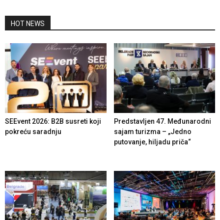
HOT NEWS
SEEvent 2026: B2B susreti koji
Predstavljen 47. Međunarodni
pokreću saradnju
sajam turizma – „Jedno
putovanje, hiljadu priča“