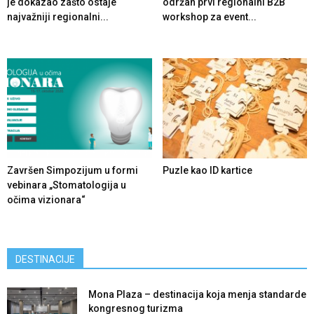
je dokazao zašto ostaje
održan prvi regionalni B2B
najvažniji regionalni...
workshop za event...
Završen Simpozijum u formi
Puzle kao ID kartice
vebinara „Stomatologija u
očima vizionara“
DESTINACIJE
Mona Plaza – destinacija koja menja standarde
kongresnog turizma