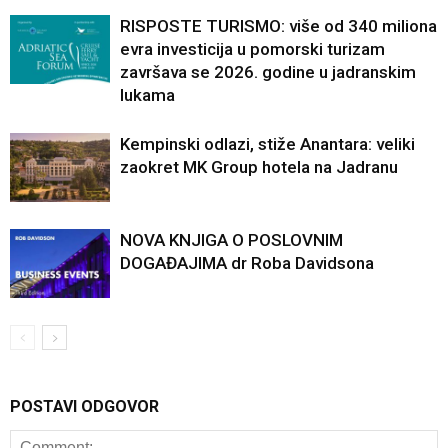
RISPOSTE TURISMO: više od 340 miliona
evra investicija u pomorski turizam
završava se 2026. godine u jadranskim
lukama
Kempinski odlazi, stiže Anantara: veliki
zaokret MK Group hotela na Jadranu
NOVA KNJIGA O POSLOVNIM
DOGAĐAJIMA dr Roba Davidsona
POSTAVI ODGOVOR