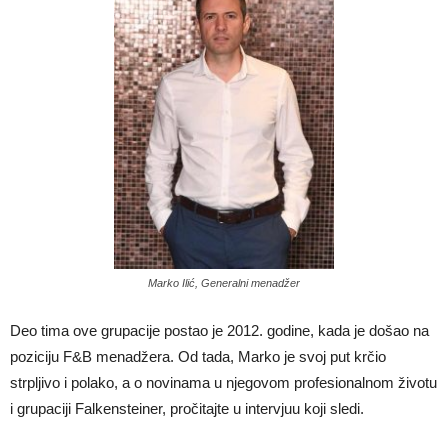
Marko Ilić, Generalni menadžer
Deo tima ove grupacije postao je 2012. godine, kada je došao na
poziciju F&B menadžera. Od tada, Marko je svoj put krčio
strpljivo i polako, a o novinama u njegovom profesionalnom životu
i grupaciji Falkensteiner, pročitajte u intervjuu koji sledi.