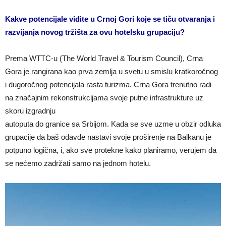
Kakve potencijale vidite u Crnoj Gori koje se tiču otvaranja i
razvijanja novog tržišta za ovu hotelsku grupaciju?
Prema WTTC-u (The World Travel & Tourism Council), Crna
Gora je rangirana kao prva zemlja u svetu u smislu kratkoročnog
i dugoročnog potencijala rasta turizma. Crna Gora trenutno radi
na značajnim rekonstrukcijama svoje putne infrastrukture uz
skoru izgradnju
autoputa do granice sa Srbijom. Kada se sve uzme u obzir odluka
grupacije da baš odavde nastavi svoje proširenje na Balkanu je
potpuno logična, i, ako sve protekne kako planiramo, verujem da
se nećemo zadržati samo na jednom hotelu.