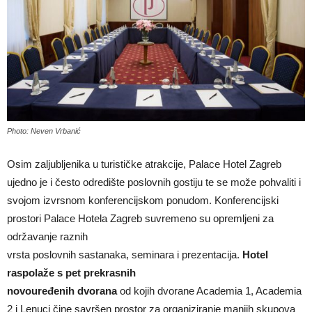
Photo: Neven Vrbanić
Osim zaljubljenika u turističke atrakcije, Palace Hotel Zagreb
ujedno je i često odredište poslovnih gostiju te se može pohvaliti i
svojom izvrsnom konferencijskom ponudom. Konferencijski
prostori Palace Hotela Zagreb suvremeno su opremljeni za
održavanje raznih
vrsta poslovnih sastanaka, seminara i prezentacija.
Hotel
raspolaže s pet prekrasnih
novouređenih dvorana
od kojih dvorane Academia 1, Academia
2 i Lenuci čine savršen prostor za organiziranje manjih skupova