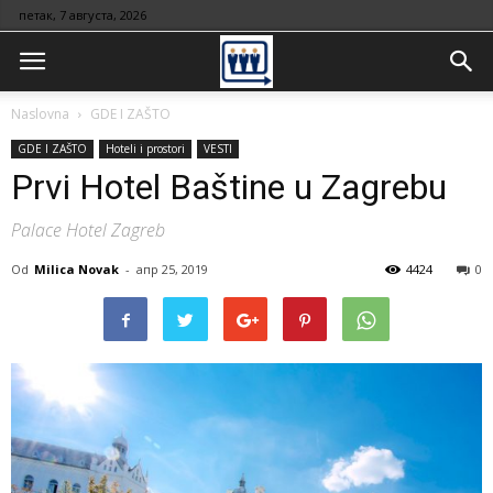
петак, 7 августа, 2026
Naslovna
GDE I ZAŠTO
GDE I ZAŠTO
Hoteli i prostori
VESTI
Prvi Hotel Baštine u Zagrebu
Palace Hotel Zagreb
Od
Milica Novak
-
апр 25, 2019
4424
0