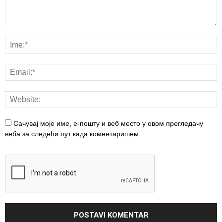
Сачувај моје име, е-пошту и веб место у овом прегледачу
веба за следећи пут када коментаришем.