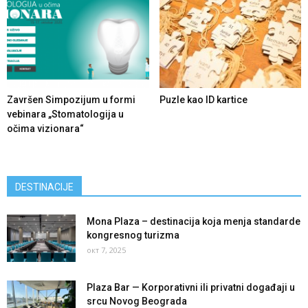
Završen Simpozijum u formi
Puzle kao ID kartice
vebinara „Stomatologija u
očima vizionara“
DESTINACIJE
Mona Plaza – destinacija koja menja standarde
kongresnog turizma
окт 7, 2025
Plaza Bar — Korporativni ili privatni događaji u
srcu Novog Beograda