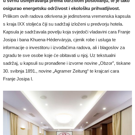
u svrhu usmjeravanja prema održivom poslovanju, te je tako
osigurao energetsku održivost i ekološku prihvatljivost.
Prilikom ovih radova otkrivena je jedinstvena vremenska kapsula
s kraja IXX stoljeća čiji su sadržaji izloženi u predvorju hotela.
Kapsula je sadržavala povelju koja svjedoči vladavini cara Franje
Josipa i bana Khuena-Héderváryja, cjenik robe i usluga te
informacije o investitoru i izvođačima radova, ali i blagoslov za
zgradu te sve osobe koje će obitavati u njoj. Uz tekstualni
sadržaj, u kapsuli su pronađene i izvorne novine „Obzor”, tiskane
30. svibnja 1891., novine „Agramer Zeitung“ te krajcari cara
Franje Josipa I.