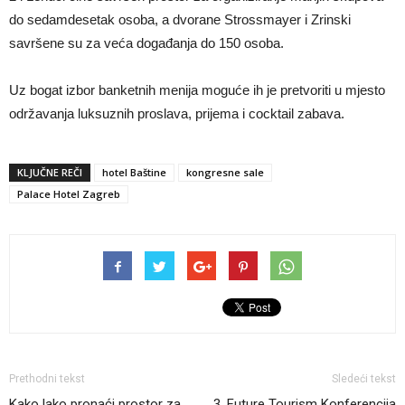
do sedamdesetak osoba, a dvorane Strossmayer i Zrinski
savršene su za veća događanja do 150 osoba.
Uz bogat izbor banketnih menija moguće ih je pretvoriti u mjesto
održavanja luksuznih proslava, prijema i cocktail zabava.
KLJUČNE REČI
hotel Baštine
kongresne sale
Palace Hotel Zagreb
Prethodni tekst
Sledeći tekst
Kako lako pronaći prostor za
3. Future Tourism Konferencija