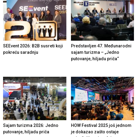
SEEvent 2026: B2B susreti koji
Predstavljen 47. Međunarodni
pokreću saradnju
sajam turizma – „Jedno
putovanje, hiljadu priča“
Sajam turizma 2026: Jedno
HOW Festival 2025 još jednom
putovanje, hiljadu priča
je dokazao zašto ostaje