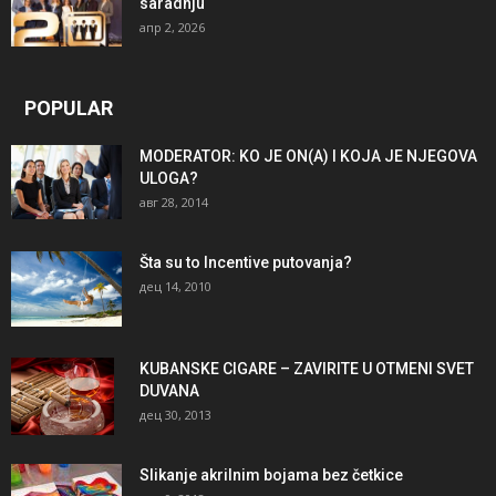
saradnju
апр 2, 2026
POPULAR
MODERATOR: KO JE ON(A) I KOJA JE NJEGOVA
ULOGA?
авг 28, 2014
Šta su to Incentive putovanja?
дец 14, 2010
KUBANSKE CIGARE – ZAVIRITE U OTMENI SVET
DUVANA
дец 30, 2013
Slikanje akrilnim bojama bez četkice