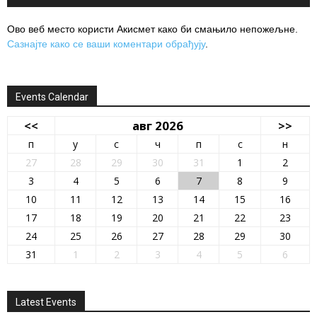
Ово веб место користи Акисмет како би смањило непожељне.
Сазнајте како се ваши коментари обрађују
.
Events Calendar
<<
авг 2026
>>
п
у
с
ч
п
с
н
27
28
29
30
31
1
2
3
4
5
6
7
8
9
10
11
12
13
14
15
16
17
18
19
20
21
22
23
24
25
26
27
28
29
30
31
1
2
3
4
5
6
Latest Events