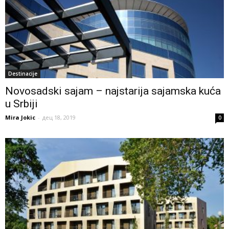
Destinacije
Novosadski sajam – najstarija sajamska kuća
u Srbiji
Mira Jokic
-
дец 18, 2019
0