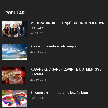
POPULAR
MODERATOR: KO JE ON(A) I KOJA JE NJEGOVA
ULOGA?
авг 28, 2014
Šta su to Incentive putovanja?
дец 14, 2010
KUBANSKE CIGARE – ZAVIRITE U OTMENI SVET
DUVANA
дец 30, 2013
Slikanje akrilnim bojama bez četkice
нов 9, 2018