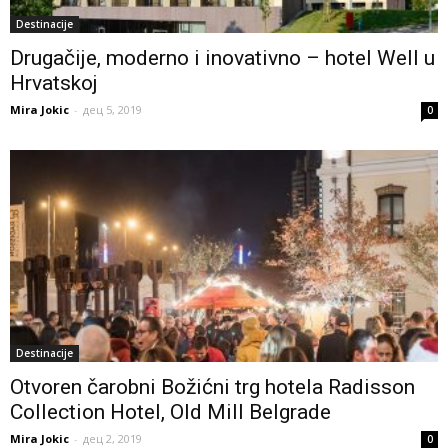
Destinacije
Drugačije, moderno i inovativno – hotel Well u
Hrvatskoj
Mira Jokic
-
дец 5, 2019
0
Destinacije
Otvoren čarobni Božićni trg hotela Radisson
Collection Hotel, Old Mill Belgrade
Mira Jokic
-
дец 2, 2019
0