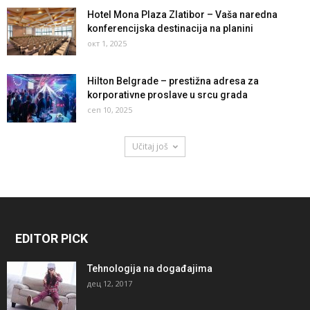
Hotel Mona Plaza Zlatibor – Vaša naredna
konferencijska destinacija na planini
окт 1, 2025
Hilton Belgrade – prestižna adresa za
korporativne proslave u srcu grada
сеп 10, 2025
Učitaj još
EDITOR PICK
Tehnologija na događajima
дец 12, 2017