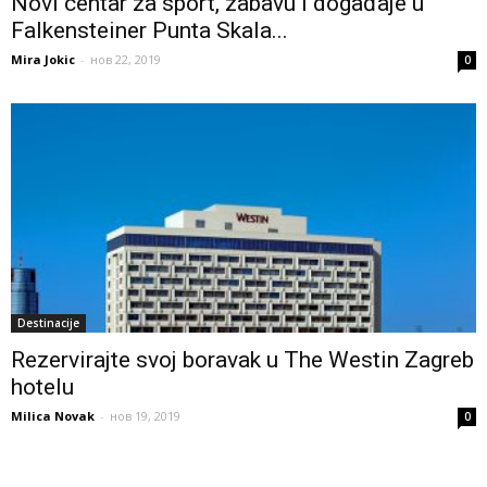
Novi centar za sport, zabavu i događaje u
Falkensteiner Punta Skala...
Mira Jokic
-
нов 22, 2019
0
Destinacije
Rezervirajte svoj boravak u The Westin Zagreb
hotelu
Milica Novak
-
нов 19, 2019
0