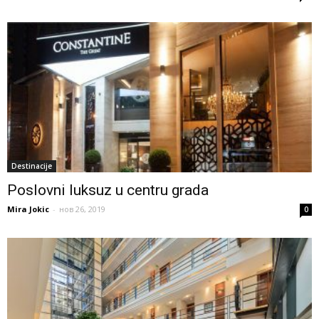
Destinacije
Poslovni luksuz u centru grada
Mira Jokic
-
нов 26, 2019
0