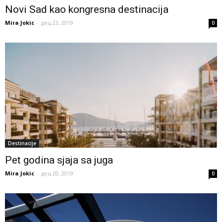
Novi Sad kao kongresna destinacija
Mira Jokic
-
дец 23, 2019
0
Destinacije
Pet godina sjaja sa juga
Mira Jokic
-
дец 20, 2019
0