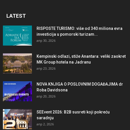
LATEST
RISPOSTE TURISMO: više od 340 miliona evra
investicija u pomorski turizam...
апр 30, 2026
Kempinski odlazi, stiže Anantara: veliki zaokret
MK Group hotela na Jadranu
апр 23, 2026
NOVA KNJIGA O POSLOVNIM DOGAĐAJIMA dr
Roba Davidsona
апр 20, 2026
SEEvent 2026: B2B susreti koji pokreću
saradnju
апр 2, 2026