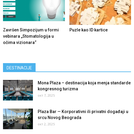
Završen Simpozijum u formi
Puzle kao ID kartice
vebinara „Stomatologija u
očima vizionara“
DESTINACIJE
Mona Plaza – destinacija koja menja standarde
kongresnog turizma
окт 7, 2025
Plaza Bar — Korporativni ili privatni događaji u
srcu Novog Beograda
окт 2, 2025