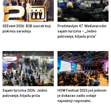
SEEvent 2026: B2B susreti koji
Predstavljen 47. Međunarodni
pokreću saradnju
sajam turizma – „Jedno
putovanje, hiljadu priča“
Sajam turizma 2026: Jedno
HOW Festival 2025 još jednom
putovanje, hiljadu priča
je dokazao zašto ostaje
najvažniji regionalni...