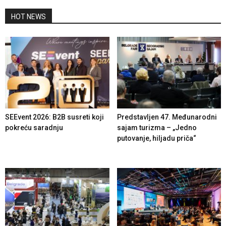
HOT NEWS
SEEvent 2026: B2B susreti koji
Predstavljen 47. Međunarodni
pokreću saradnju
sajam turizma – „Jedno
putovanje, hiljadu priča“