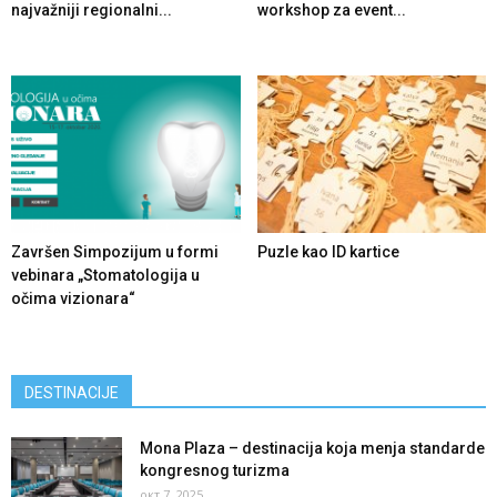
najvažniji regionalni...
workshop za event...
Završen Simpozijum u formi
Puzle kao ID kartice
vebinara „Stomatologija u
očima vizionara“
DESTINACIJE
Mona Plaza – destinacija koja menja standarde
kongresnog turizma
окт 7, 2025