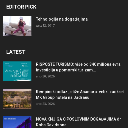
EDITOR PICK
Tehnologija na događajima
дец 12, 2017
LATEST
RISPOSTE TURISMO: više od 340 miliona evra
investicija u pomorski turizam...
апр 30, 2026
Kempinski odlazi, stiže Anantara: veliki zaokret
MK Group hotela na Jadranu
апр 23, 2026
NOVA KNJIGA O POSLOVNIM DOGAĐAJIMA dr
Roba Davidsona