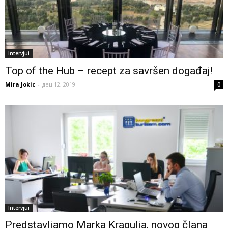
Intervjui
Top of the Hub – recept za savršen događaj!
Mira Jokic
-
дец 12, 2019
0
Intervjui
Predstavljamo Marka Kragulja, novog člana