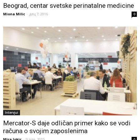
Beograd, centar svetske perinatalne medicine
Miona Milic
-
дец 7, 2016
0
Intervjui
Mercator-S daje odličan primer kako se vodi
računa o svojim zaposlenima
Mira Jokic
-
9 јула, 2015
0