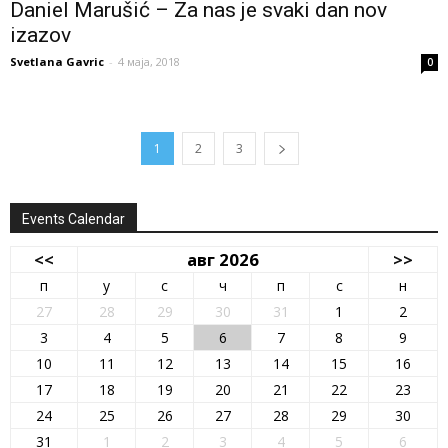
Daniel Marušić – Za nas je svaki dan nov
izazov
Svetlana Gavric
-
4 маја, 2018
0
1
2
3
Events Calendar
<<
авг 2026
>>
п
у
с
ч
п
с
н
27
28
29
30
31
1
2
3
4
5
6
7
8
9
10
11
12
13
14
15
16
17
18
19
20
21
22
23
24
25
26
27
28
29
30
31
1
2
3
4
5
6