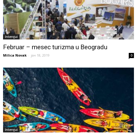
Intervjui
Februar – mesec turizma u Beogradu
Milica Novak
-
јан 18, 2019
0
Intervjui