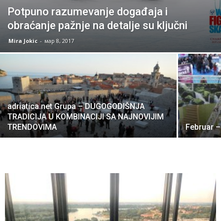
Potpuno razumevanje događaja i
obraćanje pažnje na detalje su ključni
Mira Jokic
-
мар 8, 2017
adriatica.net Grupa – DUGOGODIŠNJA
TRADICIJA U KOMBINACIJI SA NAJNOVIJIM
TRENDOVIMA
Februar 