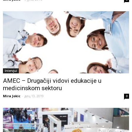
Intervjui
AMEC – Drugačiji vidovi edukacije u
medicinskom sektoru
Mira Jokic
-
дец 13, 2019
0