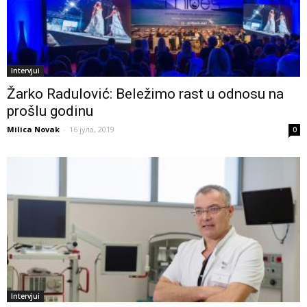
Intervjui
Žarko Radulović: Beležimo rast u odnosu na
prošlu godinu
Milica Novak
-
16 јула, 2019
0
Intervjui