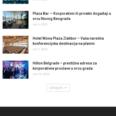
Plaza Bar — Korporativni ili privatni događaji u
srcu Novog Beograda
окт 2, 2025
Hotel Mona Plaza Zlatibor – Vaša naredna
konferencijska destinacija na planini
окт 1, 2025
Hilton Belgrade – prestižna adresa za
korporativne proslave u srcu grada
сеп 10, 2025
Učitaj još