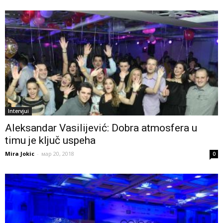
Intervjui
Aleksandar Vasilijević: Dobra atmosfera u
timu je ključ uspeha
Mira Jokic
-
мар 20, 2018
0