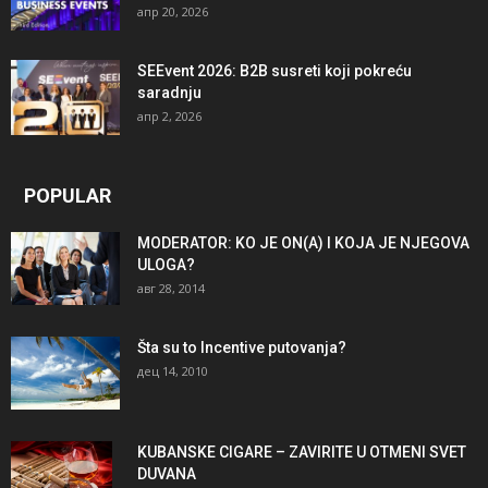
апр 20, 2026
SEEvent 2026: B2B susreti koji pokreću
saradnju
апр 2, 2026
POPULAR
MODERATOR: KO JE ON(A) I KOJA JE NJEGOVA
ULOGA?
авг 28, 2014
Šta su to Incentive putovanja?
дец 14, 2010
KUBANSKE CIGARE – ZAVIRITE U OTMENI SVET
DUVANA