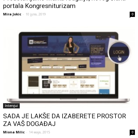
portala Kongresniturizam
Mira Jokic
-
10 јула, 2019
0
Intervjui
SADA JE LAKŠE DA IZABERETE PROSTOR
ZA VAŠ DOGAĐAJ
Miona Milic
-
14 маја, 2015
0