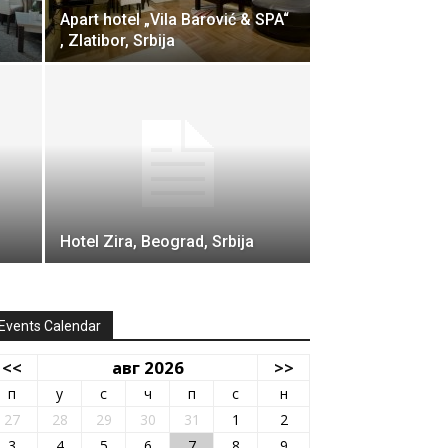
Apart hotel „Vila Barović & SPA“
, Zlatibor, Srbija
Hotel Zira, Beograd, Srbija
Events Calendar
<<
авг 2026
>>
п
у
с
ч
п
с
н
27
28
29
30
31
1
2
3
4
5
6
7
8
9