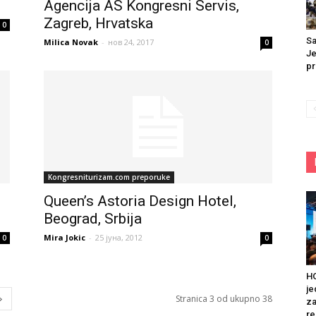
Agencija AS Kongresni Servis,
Zagreb, Hrvatska
0
Sa
Milica Novak
-
нов 24, 2017
0
Je
pr
Kongresniturizam.com preporuke
Queen’s Astoria Design Hotel,
Beograd, Srbija
Mira Jokic
-
25 јуна, 2012
0
0
HO
je
Stranica 3 od ukupno 38
za
re