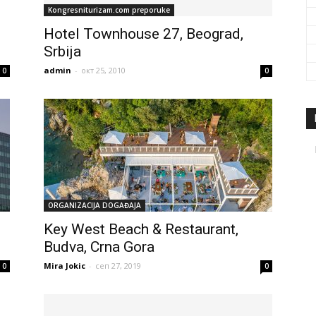
Kongresniturizam.com preporuke
Hotel Townhouse 27, Beograd,
Srbija
admin
-
окт 25, 2010
0
0
ORGANIZACIJA DOGAĐAJA
Key West Beach & Restaurant,
Budva, Crna Gora
Mira Jokic
-
сеп 27, 2019
0
0