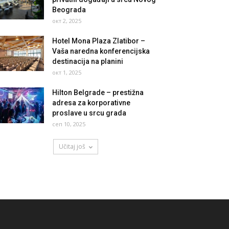
Beograda
окт 2, 2025
Hotel Mona Plaza Zlatibor –
Vaša naredna konferencijska
destinacija na planini
окт 1, 2025
Hilton Belgrade – prestižna
adresa za korporativne
proslave u srcu grada
сеп 10, 2025
Učitaj još