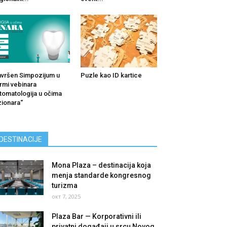
vršen Simpozijum u
Puzle kao ID kartice
rmi vebinara
tomatologija u očima
zionara“
DESTINACIJE
Mona Plaza – destinacija koja
menja standarde kongresnog
turizma
окт 7, 2025
Plaza Bar — Korporativni ili
privatni događaji u srcu Novog