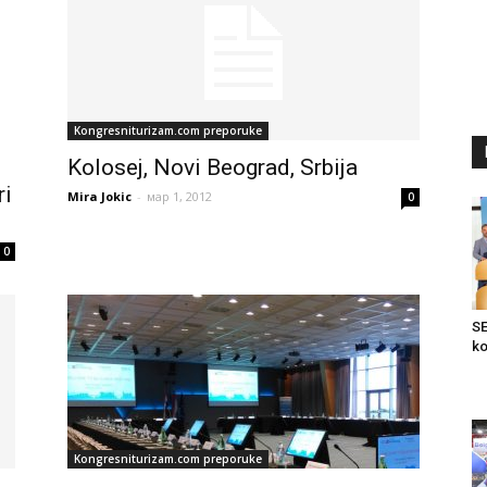
Kongresniturizam.com preporuke
Kolosej, Novi Beograd, Srbija
ri
Mira Jokic
-
мар 1, 2012
0
0
SE
ko
Kongresniturizam.com preporuke