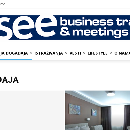
ama
IJA DOGAĐAJA
ISTRAŽIVANJA
VESTI
LIFESTYLE
О NAM
SEE
ĐAJA
Business