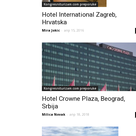
Kongresniturizam.com preporuke
Hotel International Zagreb,
Hrvatska
Mira Jokic
-
апр 15, 2016
Kongresniturizam.com preporuke
Hotel Crowne Plaza, Beograd,
Srbija
Milica Novak
-
апр 18, 2018