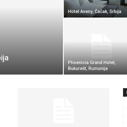
travel
Hotel Aveny, Čačak, Srbija
&
ija
Phoenicia Grand Hotel,
Bukurešt, Rumunija
meetings
magazine