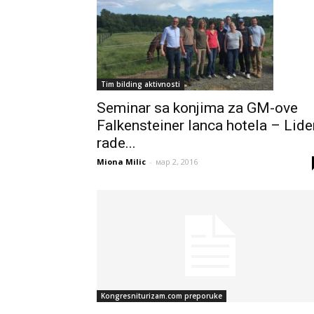
Tim bilding aktivnosti
Seminar sa konjima za GM-ove
Falkensteiner lanca hotela – Lide
rade...
Miona Milic
-
мар 2, 2016
Kongresniturizam.com preporuke