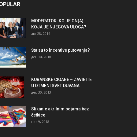
OPULAR
MODERATOR: KO JE ON(A) I
KOJA JE NJEGOVA ULOGA?
авг 28, 2014
Šta su to Incentive putovanja?
дец 14, 2010
KUBANSKE CIGARE – ZAVIRITE
U OTMENI SVET DUVANA
дец 30, 2013
Slikanje akrilnim bojama bez
četkice
нов 9, 2018