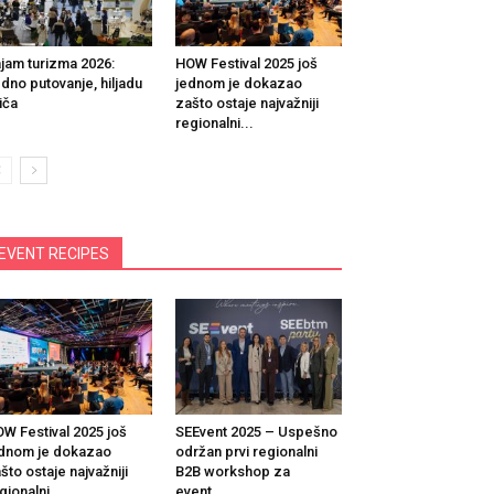
jam turizma 2026:
HOW Festival 2025 još
dno putovanje, hiljadu
jednom je dokazao
iča
zašto ostaje najvažniji
regionalni...
EVENT RECIPES
W Festival 2025 još
SEEvent 2025 – Uspešno
dnom je dokazao
održan prvi regionalni
što ostaje najvažniji
B2B workshop za
gionalni...
event...