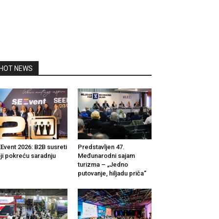
HOT NEWS
Event 2026: B2B susreti
Predstavljen 47.
ji pokreću saradnju
Međunarodni sajam
turizma – „Jedno
putovanje, hiljadu priča“