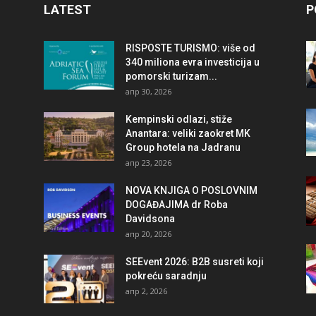
LATEST
P
RISPOSTE TURISMO: više od
340 miliona evra investicija u
pomorski turizam...
апр 30, 2026
Kempinski odlazi, stiže
Anantara: veliki zaokret MK
Group hotela na Jadranu
апр 23, 2026
NOVA KNJIGA O POSLOVNIM
DOGAĐAJIMA dr Roba
Davidsona
апр 20, 2026
SEEvent 2026: B2B susreti koji
pokreću saradnju
апр 2, 2026