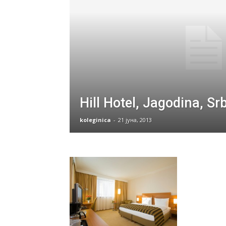
Hill Hotel, Jagodina, Srb
koleginica
-
21 јуна, 2013