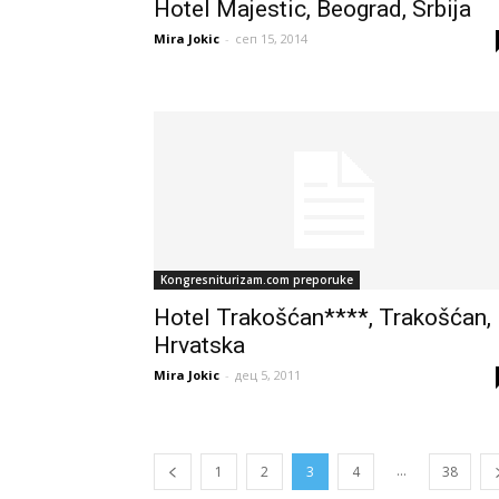
Hotel Majestic, Beograd, Srbija
Mira Jokic
-
сеп 15, 2014
Kongresniturizam.com preporuke
Hotel Trakošćan****, Trakošćan,
Hrvatska
Mira Jokic
-
дец 5, 2011
...
1
2
3
4
38