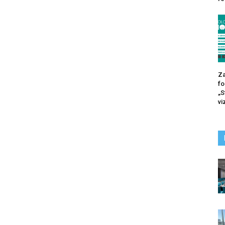
Za
fo
„S
vi