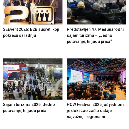
SEEvent 2026: B2B susreti koji
Predstavljen 47. Međunarodni
pokreću saradnju
sajam turizma – „Jedno
putovanje, hiljadu priča“
Sajam turizma 2026: Jedno
HOW Festival 2025 još jednom
putovanje, hiljadu priča
je dokazao zašto ostaje
najvažniji regionalni...