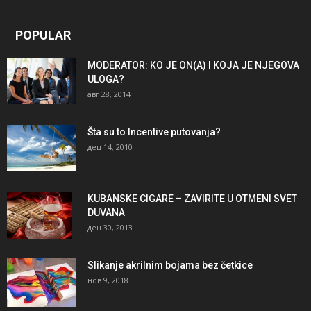
POPULAR
MODERATOR: KO JE ON(A) I KOJA JE NJEGOVA
ULOGA?
авг 28, 2014
Šta su to Incentive putovanja?
дец 14, 2010
KUBANSKE CIGARE – ZAVIRITE U OTMENI SVET
DUVANA
дец 30, 2013
Slikanje akrilnim bojama bez četkice
нов 9, 2018