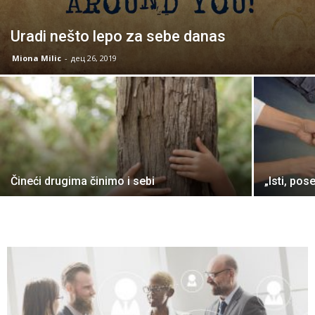
Uradi nešto lepo za sebe danas
Miona Milic
-
дец 26, 2019
Čineći drugima činimo i sebi
„Isti, po