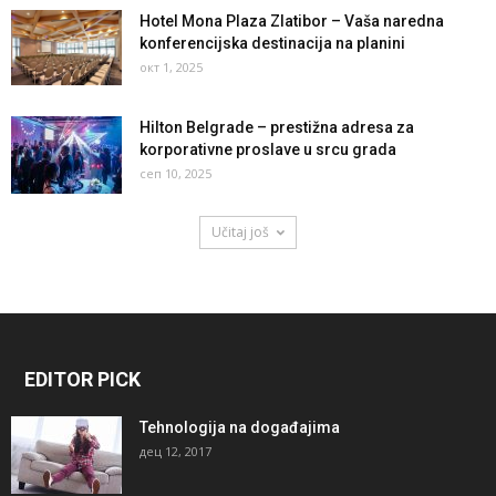
Hotel Mona Plaza Zlatibor – Vaša naredna
konferencijska destinacija na planini
окт 1, 2025
Hilton Belgrade – prestižna adresa za
korporativne proslave u srcu grada
сеп 10, 2025
Učitaj još
EDITOR PICK
Tehnologija na događajima
дец 12, 2017