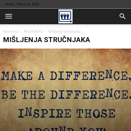
петак, 7 августа, 2026
Naslovna
MUST READ
Mišljenja stručnjaka
MIŠLJENJA STRUČNJAKA