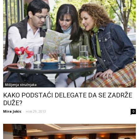
Mišljenja stručnjaka
KAKO PODSTAĆI DELEGATE DA SE ZADRŽE
DUŽE?
Mira Jokic
-
нов 29, 2013
0