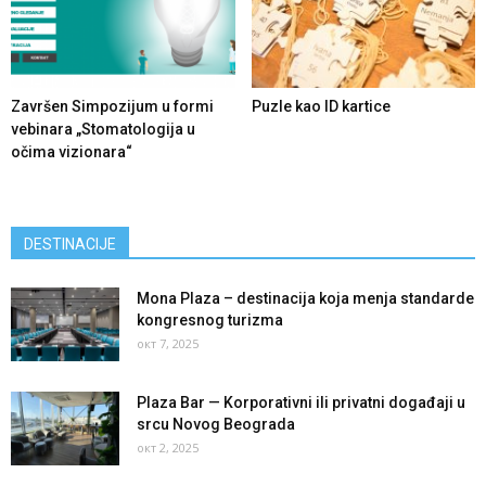
Završen Simpozijum u formi
Puzle kao ID kartice
vebinara „Stomatologija u
očima vizionara“
DESTINACIJE
Mona Plaza – destinacija koja menja standarde
kongresnog turizma
окт 7, 2025
Plaza Bar — Korporativni ili privatni događaji u
srcu Novog Beograda
окт 2, 2025