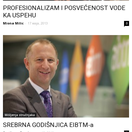
PROFESIONALIZAM I POSVEĆENOST VODE
KA USPEHU
Miona Milic
-
17 маја, 2013
0
Mišljenja stručnjaka
SREBRNA GODIŠNJICA EIBTM-a