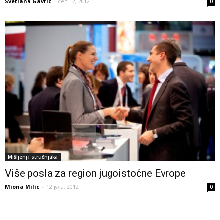
Svetlana Gavric
-
сеп 12, 2012
0
Mišljenja stručnjaka
Više posla za region jugoistočne Evrope
Miona Milic
-
12 јула, 2012
0