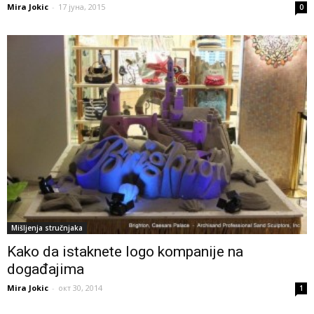
Mira Jokic
-
17 јуна, 2015
0
Mišljenja stručnjaka
Kako da istaknete logo kompanije na
događajima
Mira Jokic
-
окт 30, 2014
1