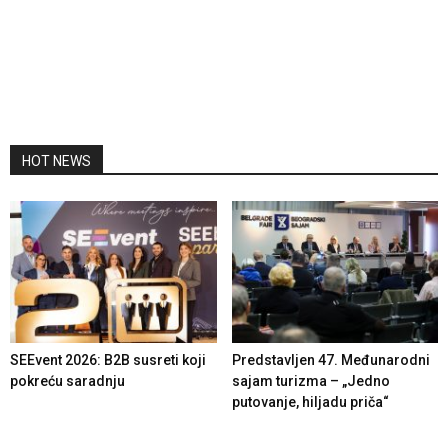
HOT NEWS
SEEvent 2026: B2B susreti koji
Predstavljen 47. Međunarodni
pokreću saradnju
sajam turizma – „Jedno
putovanje, hiljadu priča“