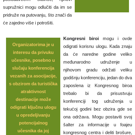
supružnici mogu odlučiti da im se
pridruže na putovanju, što znači da
će zajedno više i potrošiti.
Kongresni biroi
mogu i ovde
Organizatorima je u
odigrati korisnu ulogu. Kada znaju
interesu da privuku
da će naredne godine veliko
učesnike, posebno u
međunarodno udruženje u
slučaju konferencija
njihovom gradu održati veliku
vezanih za asocijacije,
godišnju konferenciju, jedan do dva
s obzirom da turistička
zaposlena iz Kongresnog biroa
atraktivnost
trebalo bi da prisustvuju
destinacije može
konferenciji tog udruženja u
odigrati ključnu ulogu
tekućoj godini bez obzira gde se
u opredeljivanju
ona održava. Mogu postaviti svoj
potencijalnog
šalter za informacije u foajeu
učesnika da joj
kongresnog centra i deliti brošure,