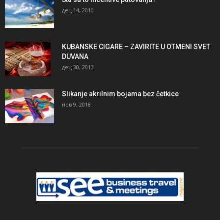
дец 14, 2010
KUBANSKE CIGARE – ZAVIRITE U OTMENI SVET
DUVANA
дец 30, 2013
Slikanje akrilnim bojama bez četkice
нов 9, 2018