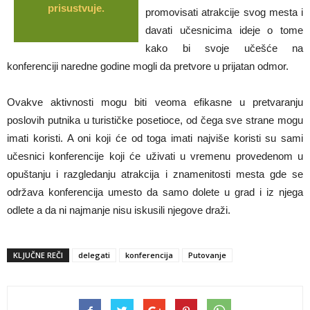
prisustvuje.
promovisati atrakcije svog mesta i
davati učesnicima ideje o tome
kako bi svoje učešće na
konferenciji naredne godine mogli da pretvore u prijatan odmor.
Ovakve aktivnosti mogu biti veoma efikasne u pretvaranju
poslovih putnika u turističke posetioce, od čega sve strane mogu
imati koristi. A oni koji će od toga imati najviše koristi su sami
učesnici konferencije koji će uživati u vremenu provedenom u
opuštanju i razgledanju atrakcija i znamenitosti mesta gde se
održava konferencija umesto da samo dolete u grad i iz njega
odlete a da ni najmanje nisu iskusili njegove draži.
KLJUČNE REČI
delegati
konferencija
Putovanje