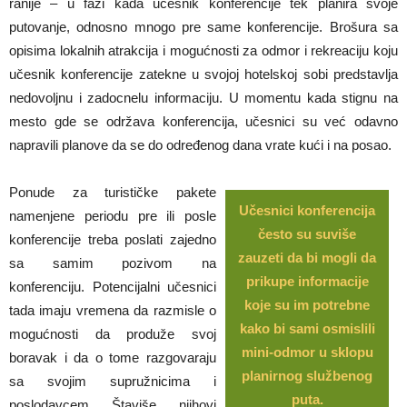
ranije – u fazi kada učesnik konferencije tek planira svoje
putovanje, odnosno mnogo pre same konferencije. Brošura sa
opisima lokalnih atrakcija i mogućnosti za odmor i rekreaciju koju
učesnik konferencije zatekne u svojoj hotelskoj sobi predstavlja
nedovoljnu i zadocnelu informaciju. U momentu kada stignu na
mesto gde se održava konferencija, učesnici su već odavno
napravili planove da se do određenog dana vrate kući i na posao.
Ponude za turističke pakete
Učesnici konferencija
namenjene periodu pre ili posle
često su suviše
konferencije treba poslati zajedno
zauzeti da bi mogli da
sa samim pozivom na
prikupe informacije
konferenciju. Potencijalni učesnici
koje su im potrebne
tada imaju vremena da razmisle o
kako bi sami osmislili
mogućnosti da produže svoj
mini-odmor u sklopu
boravak i da o tome razgovaraju
planirnog službenog
sa svojim supružnicima i
puta.
poslodavcem. Štaviše, njihovi