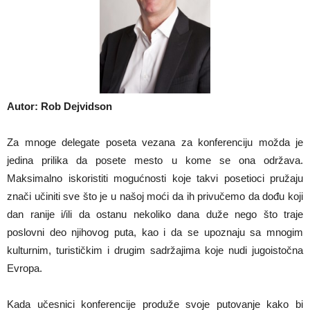
Autor: Rob Dejvidson
Za mnoge delegate poseta vezana za konferenciju možda je
jedina prilika da posete mesto u kome se ona održava.
Maksimalno iskoristiti mogućnosti koje takvi posetioci pružaju
znači učiniti sve što je u našoj moći da ih privučemo da dođu koji
dan ranije i/ili da ostanu nekoliko dana duže nego što traje
poslovni deo njihovog puta, kao i da se upoznaju sa mnogim
kulturnim, turističkim i drugim sadržajima koje nudi jugoistočna
Evropa.
Kada učesnici konferencije produže svoje putovanje kako bi