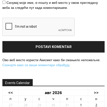
Сачувај моје име, е-пошту и веб место у овом прегледачу
веба за следећи пут када коментаришем.
Ово веб место користи Акисмет како би смањило непожељне.
Сазнајте како се ваши коментари обрађују
.
Events Calendar
<<
авг 2026
>>
п
у
с
ч
п
с
н
27
28
29
30
31
1
2