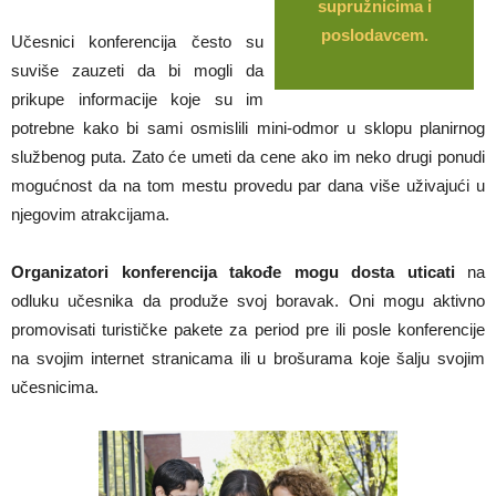
supružnicima i
poslodavcem.
Učesnici konferencija često su
suviše zauzeti da bi mogli da
prikupe informacije koje su im
potrebne kako bi sami osmislili mini-odmor u sklopu planirnog
službenog puta. Zato će umeti da cene ako im neko drugi ponudi
mogućnost da na tom mestu provedu par dana više uživajući u
njegovim atrakcijama.
Organizatori konferencija takođe mogu dosta uticati
na
odluku učesnika da produže svoj boravak. Oni mogu aktivno
promovisati turističke pakete za period pre ili posle konferencije
na svojim internet stranicama ili u brošurama koje šalju svojim
učesnicima.