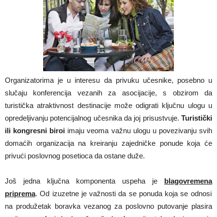
Organizatorima je u interesu da privuku učesnike, posebno u
slučaju konferencija vezanih za asocijacije, s obzirom da
turistička atraktivnost destinacije može odigrati ključnu ulogu u
opredeljivanju potencijalnog učesnika da joj prisustvuje.
Turistički
ili kongresni biroi
imaju veoma važnu ulogu u povezivanju svih
domaćih organizacija na kreiranju zajedničke ponude koja će
privući poslovnog posetioca da ostane duže.
Još jedna ključna komponenta uspeha je
blagovremena
priprema
. Od izuzetne je važnosti da se ponuda koja se odnosi
na produžetak boravka vezanog za poslovno putovanje plasira