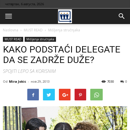
четвртак, 6 августа, 2026
Naslovna
MUST READ
Mišljenja stručnjaka
MUST READ
Mišljenja stručnjaka
KAKO PODSTAĆI DELEGATE
DA SE ZADRŽE DUŽE?
SPOJITI LEPO SA KORISNIM
Od
Mira Jokic
-
нов 29, 2013
7030
0