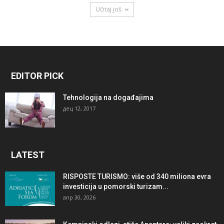
Učitaj još
EDITOR PICK
Tehnologija na događajima
дец 12, 2017
LATEST
RISPOSTE TURISMO: više od 340 miliona evra
investicija u pomorski turizam...
апр 30, 2026