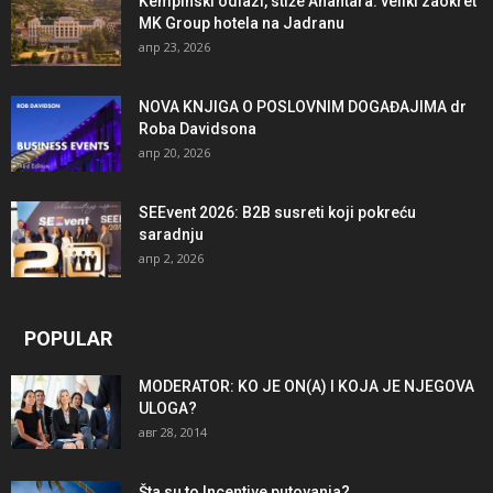
Kempinski odlazi, stiže Anantara: veliki zaokret
MK Group hotela na Jadranu
апр 23, 2026
NOVA KNJIGA O POSLOVNIM DOGAĐAJIMA dr
Roba Davidsona
апр 20, 2026
SEEvent 2026: B2B susreti koji pokreću
saradnju
апр 2, 2026
POPULAR
MODERATOR: KO JE ON(A) I KOJA JE NJEGOVA
ULOGA?
авг 28, 2014
Šta su to Incentive putovanja?