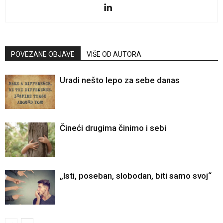
POVEZANE OBJAVE
VIŠE OD AUTORA
Uradi nešto lepo za sebe danas
Čineći drugima činimo i sebi
„Isti, poseban, slobodan, biti samo svoj“