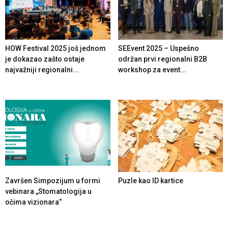
HOW Festival 2025 još jednom
SEEvent 2025 – Uspešno
je dokazao zašto ostaje
održan prvi regionalni B2B
najvažniji regionalni...
workshop za event...
Završen Simpozijum u formi
Puzle kao ID kartice
vebinara „Stomatologija u
očima vizionara“