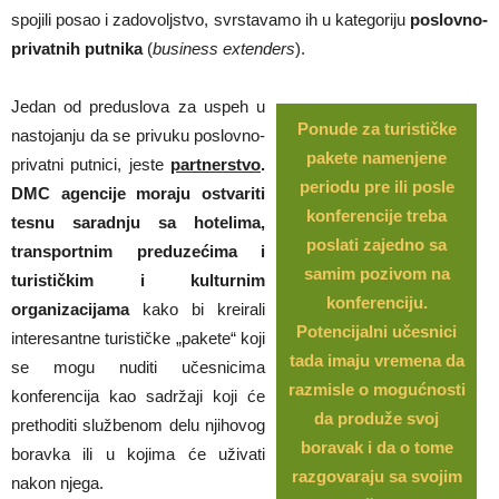
spojili posao i zadovoljstvo, svrstavamo ih u kategoriju
poslovno-
privatnih
putnika
(
business extenders
).
Jedan od preduslova za uspeh u
Ponude za turističke
nastojanju da se privuku poslovno-
pakete namenjene
privatni putnici, jeste
partnerstvo
.
periodu pre ili posle
DMC agencije moraju ostvariti
konferencije treba
tesnu saradnju sa hotelima,
poslati zajedno sa
transportnim preduzećima i
samim pozivom na
turističkim i kulturnim
konferenciju.
organizacijama
kako bi kreirali
Potencijalni učesnici
interesantne turističke „pakete“ koji
tada imaju vremena da
se mogu nuditi učesnicima
razmisle o mogućnosti
konferencija kao sadržaji koji će
da produže svoj
prethoditi službenom delu njihovog
boravak i da o tome
boravka ili u kojima će uživati
razgovaraju sa svojim
nakon njega.