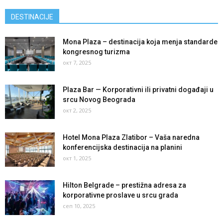
DESTINACIJE
Mona Plaza – destinacija koja menja standarde
kongresnog turizma
окт 7, 2025
Plaza Bar — Korporativni ili privatni događaji u
srcu Novog Beograda
окт 2, 2025
Hotel Mona Plaza Zlatibor – Vaša naredna
konferencijska destinacija na planini
окт 1, 2025
Hilton Belgrade – prestižna adresa za
korporativne proslave u srcu grada
сеп 10, 2025