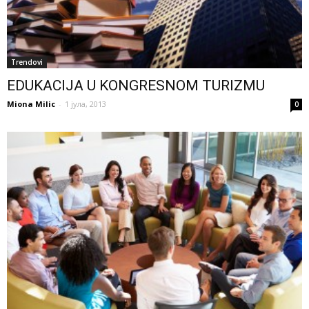
Trendovi
EDUKACIJA U KONGRESNOM TURIZMU
Miona Milic
-
1 јула, 2013
0