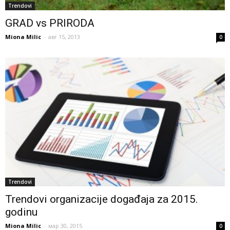
Trendovi
GRAD vs PRIRODA
Miona Milic
-
авг 15, 2013
0
Trendovi
Trendovi organizacije događaja za 2015.
godinu
Miona Milic
-
мар 30, 2015
0