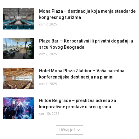
Mona Plaza – destinacija koja menja standarde
kongresnog turizma
окт 7, 2025
Plaza Bar — Korporativni ili privatni događaji u
srcu Novog Beograda
окт 2, 2025
Hotel Mona Plaza Zlatibor – Vaša naredna
konferencijska destinacija na planini
окт 1, 2025
Hilton Belgrade – prestižna adresa za
korporativne proslave u srcu grada
сеп 10, 2025
Učitaj još