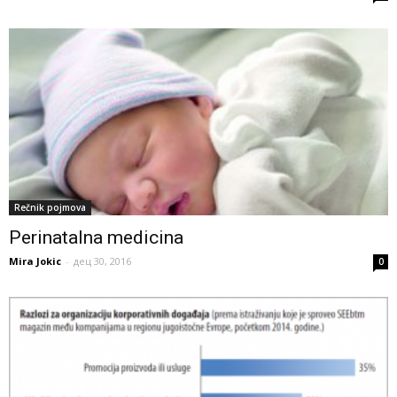
Rečnik pojmova
Perinatalna medicina
Mira Jokic
-
дец 30, 2016
0