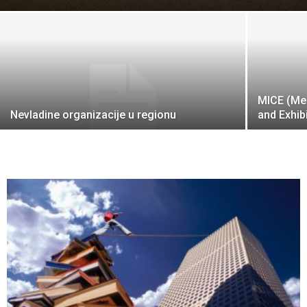
MICE (Mee
Nevladine organizacije u regionu
and Exhib