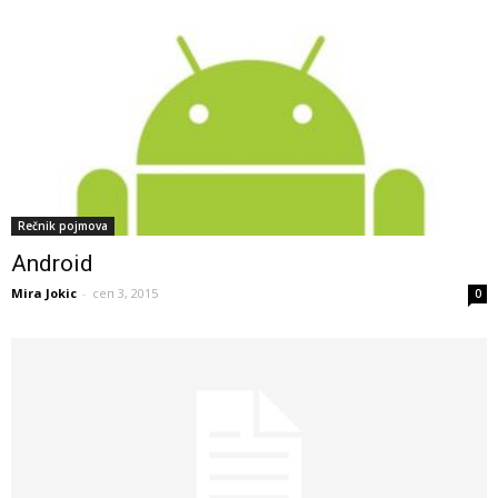
Rečnik pojmova
Android
Mira Jokic
-
сеп 3, 2015
0