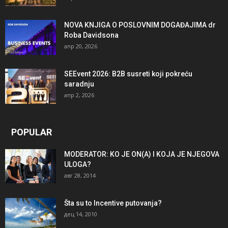
NOVA KNJIGA O POSLOVNIM DOGAĐAJIMA dr
Roba Davidsona
апр 20, 2026
SEEvent 2026: B2B susreti koji pokreću
saradnju
апр 2, 2026
POPULAR
MODERATOR: KO JE ON(A) I KOJA JE NJEGOVA
ULOGA?
авг 28, 2014
Šta su to Incentive putovanja?
дец 14, 2010