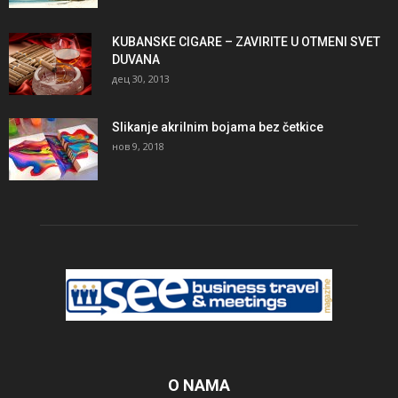
KUBANSKE CIGARE – ZAVIRITE U OTMENI SVET
DUVANA
дец 30, 2013
Slikanje akrilnim bojama bez četkice
нов 9, 2018
O NAMA