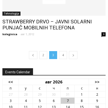
Tehnologija
STRAWBERRY DRVO – JAVNI SOLARNI
PUNJAČ MOBILNIH TELEFONA
koleginica
-
авг 1, 2012
0
2
3
4
Events Calendar
<<
авг 2026
>>
п
у
с
ч
п
с
н
27
28
29
30
31
1
2
3
4
5
6
7
8
9
10
11
12
13
14
15
16