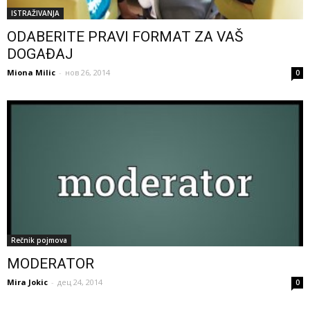
ISTRAŽIVANJA
ODABERITE PRAVI FORMAT ZA VAŠ
DOGAĐAJ
Miona Milic
-
нов 26, 2014
0
Rečnik pojmova
MODERATOR
Mira Jokic
-
дец 24, 2014
0