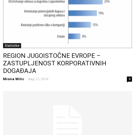
Statistike
REGION JUGOISTOČNE EVROPE –
ZASTUPLJENOST KORPORATIVNIH
DOGAĐAJA
Miona Milic
-
мар 27, 2014
0