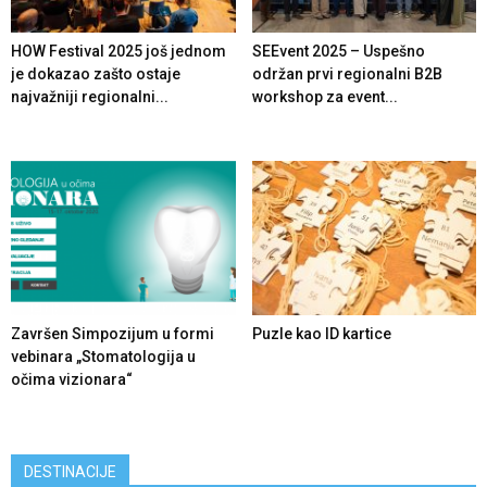
HOW Festival 2025 još jednom
SEEvent 2025 – Uspešno
je dokazao zašto ostaje
održan prvi regionalni B2B
najvažniji regionalni...
workshop za event...
Završen Simpozijum u formi
Puzle kao ID kartice
vebinara „Stomatologija u
očima vizionara“
DESTINACIJE