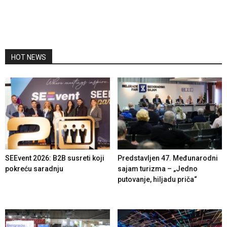
HOT NEWS
SEEvent 2026: B2B susreti koji
Predstavljen 47. Međunarodni
pokreću saradnju
sajam turizma – „Jedno
putovanje, hiljadu priča“