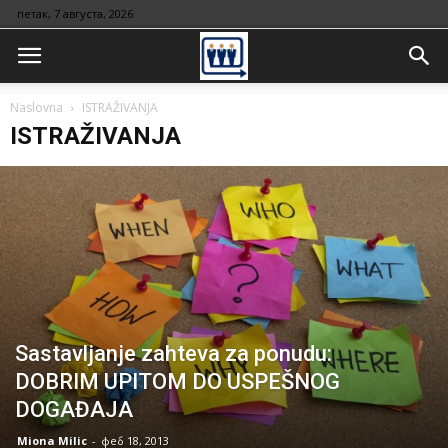
петак, 7 августа, 2026
Naslovna
ISTRAŽIVANJA
ISTRAŽIVANJA
Sastavljanje zahteva za ponudu:
DOBRIM UPITOM DO USPEŠNOG
DOGAĐAJA
Miona Milic
-
феб 18, 2013