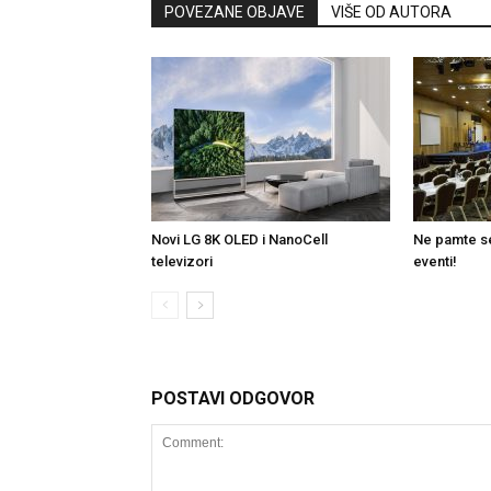
POVEZANE OBJAVE
VIŠE OD AUTORA
Novi LG 8K OLED i NanoCell
Ne pamte se
televizori
eventi!
POSTAVI ODGOVOR