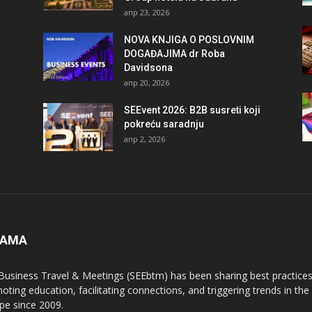
апр 23, 2026
NOVA KNJIGA O POSLOVNIM
DOGAĐAJIMA dr Roba
Davidsona
апр 20, 2026
SEEvent 2026: B2B susreti koji
pokreću saradnju
апр 2, 2026
NAMA
Business Travel & Meetings (SEEbtm) has been sharing best practices
oting education, facilitating connections, and triggering trends in th
pe since 2009.