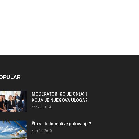
OPULAR
MODERATOR: KO JE ON(A) I
KOJA JE NJEGOVA ULOGA?
авг 28, 2014
Šta su to Incentive putovanja?
дец 14, 2010