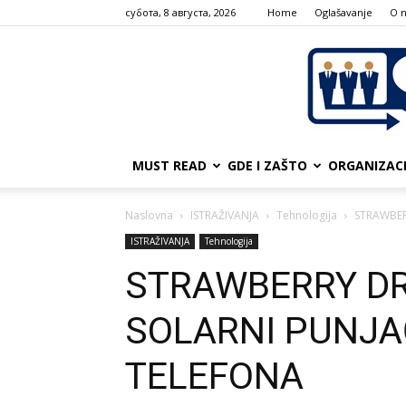
субота, 8 августа, 2026
Home
Oglašavanje
О 
MUST READ
GDE I ZAŠTO
ORGANIZAC
Naslovna
ISTRAŽIVANJA
Tehnologija
STRAWBER
ISTRAŽIVANJA
Tehnologija
STRAWBERRY DR
SOLARNI PUNJA
TELEFONA