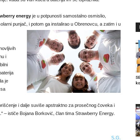
wberry energy
je u potpunosti samostalno osmislio,
solarni punjač, i potom ga
instalirao u Obrenovcu, a zatim i u
ovljivih
nu i
ilni
aterija
SE
a je
ko
 sa
orišćenje i dalje suviše apstraktno za prosečnog čoveka i
.“ – ističe Bojana Borković, član tima Strawberry Energy.
S.G.