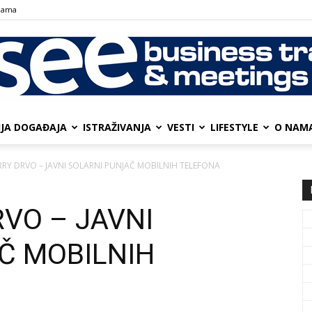
nama
IJA DOGAĐAJA
ISTRAŽIVANJA
VESTI
LIFESTYLE
О NAM
SEE
RY DRVO – JAVNI SOLARNI PUNJAČ MOBILNIH TELEFONA
VO – JAVNI
Business
Č MOBILNIH