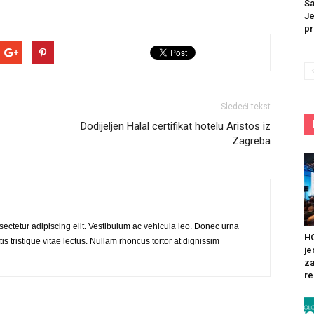
Sa
Je
pr
Sledeći tekst
Dodijeljen Halal certifikat hotelu Aristos iz
Zagreba
ectetur adipiscing elit. Vestibulum ac vehicula leo. Donec urna
HO
is tristique vitae lectus. Nullam rhoncus tortor at dignissim
je
za
re