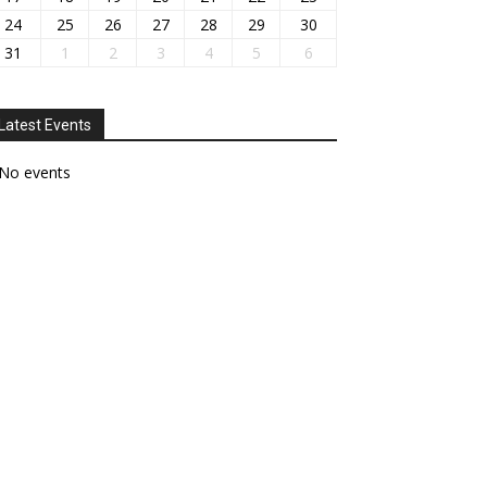
24
25
26
27
28
29
30
31
1
2
3
4
5
6
Latest Events
No events