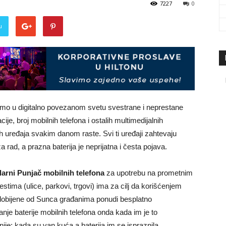
7227
0
travel
u
&
imo u digitalno povezanom svetu svestrane i neprestane
ije, broj mobilnih telefona i ostalih multimedijalnih
h uređaja svakim danom raste. Svi ti uređaji zahtevaju
meetings
za rad, a prazna baterija je neprijatna i česta pojava.
larni Punjač mobilnih telefona
za upotrebu na prometnim
stima (ulice, parkovi, trgovi) ima za cilj da korišćenjem
 dobijene od Sunca građanima ponudi besplatno
magazine
nje baterije mobilnih telefona onda kada im je to
nije: kada su van kuća a baterija im se ispraznila.