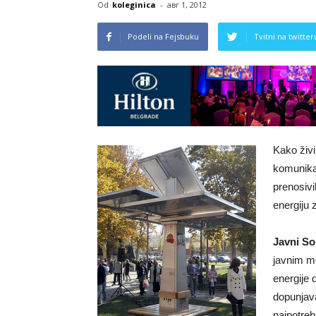
Od
koleginica
-
авг 1, 2012
Podeli na Fejsbuku
Tvitni na twitter
Kako živ
komunikac
prenosivi
energiju 
Javni So
javnim me
energije
dopunjava
najpotreb