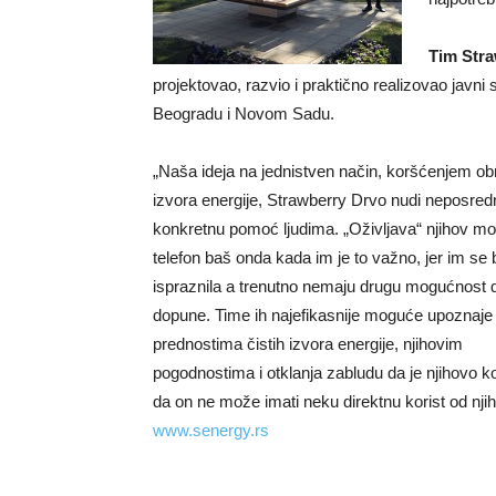
Tim Stra
projektovao, razvio i praktično realizovao javni 
Beogradu i Novom Sadu.
„Naša ideja na jednistven način, koršćenjem obn
izvora energije, Strawberry Drvo nudi neposred
konkretnu pomoć ljudima. „Oživljava“ njihov mob
telefon baš onda kada im je to važno, jer im se b
ispraznila a trenutno nemaju drugu mogućnost d
dopune. Time ih najefikasnije moguće upoznaje
prednostima čistih izvora energije, njihovim
pogodnostima i otklanja zabludu da je njihovo k
da on ne može imati neku direktnu korist od njih
www.senergy.rs