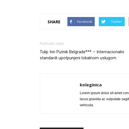
SHARE
Facebook
Twitter
Prethodni tekst
Tulip Inn Putnik Belgrade*** – Internacionalni
standardi upotpunjeni lokalnom uslugom
koleginica
Lorem ipsum dolor sit amet cons
lacus gravida ac vulputate sagitt
vehicula.