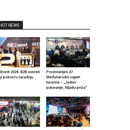
HOT NEWS
Event 2026: B2B susreti
Predstavljen 47.
ji pokreću saradnju
Međunarodni sajam
turizma – „Jedno
putovanje, hiljadu priča“