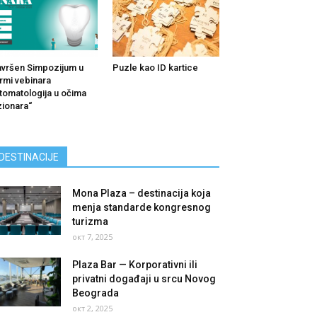
vršen Simpozijum u
Puzle kao ID kartice
rmi vebinara
tomatologija u očima
zionara“
DESTINACIJE
Mona Plaza – destinacija koja
menja standarde kongresnog
turizma
окт 7, 2025
Plaza Bar — Korporativni ili
privatni događaji u srcu Novog
Beograda
окт 2, 2025