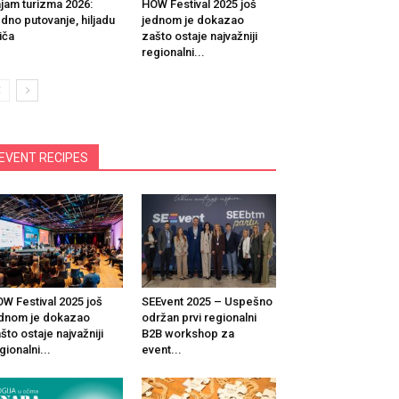
jam turizma 2026:
HOW Festival 2025 još
dno putovanje, hiljadu
jednom je dokazao
iča
zašto ostaje najvažniji
regionalni...
EVENT RECIPES
W Festival 2025 još
SEEvent 2025 – Uspešno
dnom je dokazao
održan prvi regionalni
što ostaje najvažniji
B2B workshop za
gionalni...
event...