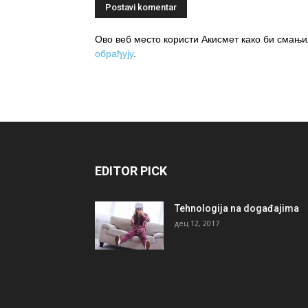
Ово веб место користи Акисмет како би сма
обрађују
.
EDITOR PICK
Tehnologija na događajima
дец 12, 2017