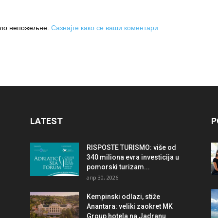
њило непожељне.
Сазнајте како се ваши коментари
LATEST
P
RISPOSTE TURISMO: više od
340 miliona evra investicija u
pomorski turizam...
апр 30, 2026
Kempinski odlazi, stiže
Anantara: veliki zaokret MK
Group hotela na Jadranu