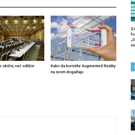
Za
fo
„S
vi
 obični, već odlični
Kako da koristite Augmented Reality
na svom događaju