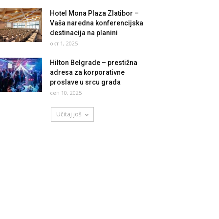
Hotel Mona Plaza Zlatibor –
Vaša naredna konferencijska
destinacija na planini
окт 1, 2025
Hilton Belgrade – prestižna
adresa za korporativne
proslave u srcu grada
сеп 10, 2025
Učitaj još