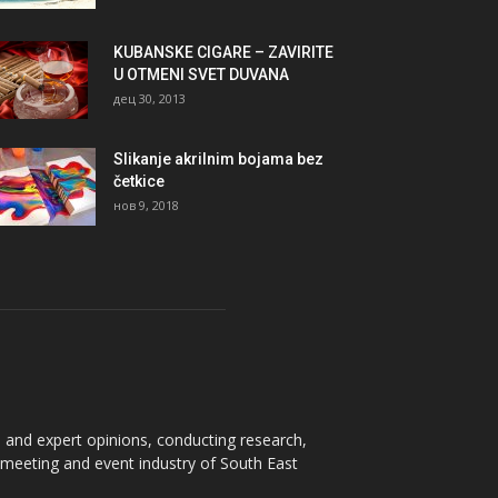
KUBANSKE CIGARE – ZAVIRITE
U OTMENI SVET DUVANA
дец 30, 2013
Slikanje akrilnim bojama bez
četkice
нов 9, 2018
 and expert opinions, conducting research,
e meeting and event industry of South East