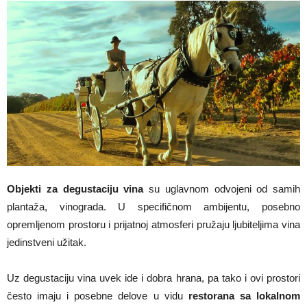
Objekti za degustaciju vina
su uglavnom odvojeni od samih
plantaža, vinograda. U specifičnom ambijentu, posebno
opremljenom prostoru i prijatnoj atmosferi pružaju ljubiteljima vina
jedinstveni užitak.
Uz degustaciju vina uvek ide i dobra hrana, pa tako i ovi prostori
često imaju i posebne delove u vidu
restorana sa lokalnom