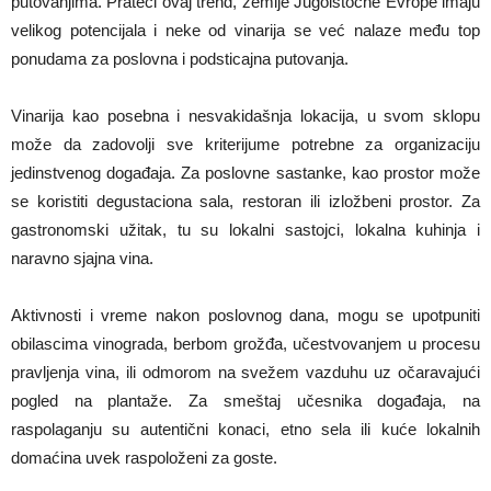
putovanjima. Prateći ovaj trend, zemlje Jugoistočne Evrope imaju
velikog potencijala i neke od vinarija se već nalaze među top
ponudama za poslovna i podsticajna putovanja.
Vinarija kao posebna i nesvakidašnja lokacija, u svom sklopu
može da zadovolji sve kriterijume potrebne za organizaciju
jedinstvenog događaja. Za poslovne sastanke, kao prostor može
se koristiti degustaciona sala, restoran ili izložbeni prostor. Za
gastronomski užitak, tu su lokalni sastojci, lokalna kuhinja i
naravno sjajna vina.
Aktivnosti i vreme nakon poslovnog dana, mogu se upotpuniti
obilascima vinograda, berbom grožđa, učestvovanjem u procesu
pravljenja vina, ili odmorom na svežem vazduhu uz očaravajući
pogled na plantaže. Za smeštaj učesnika događaja, na
raspolaganju su autentični konaci, etno sela ili kuće lokalnih
domaćina uvek raspoloženi za goste.