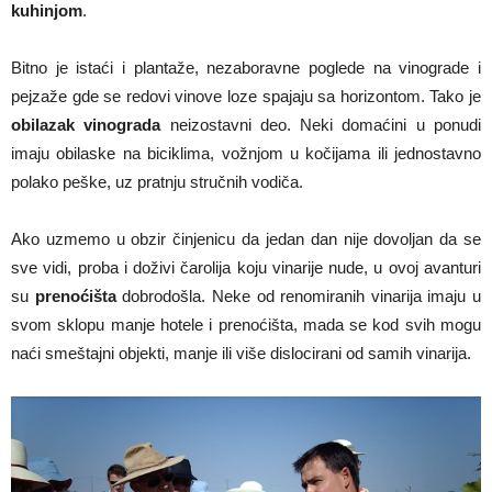
kuhinjom
.
Bitno je istaći i plantaže, nezaboravne poglede na vinograde i
pejzaže gde se redovi vinove loze spajaju sa horizontom. Tako je
obilazak vinograda
neizostavni deo. Neki domaćini u ponudi
imaju obilaske na biciklima, vožnjom u kočijama ili jednostavno
polako peške, uz pratnju stručnih vodiča.
Ako uzmemo u obzir činjenicu da jedan dan nije dovoljan da se
sve vidi, proba i doživi čarolija koju vinarije nude, u ovoj avanturi
su
prenoćišta
dobrodošla. Neke od renomiranih vinarija imaju u
svom sklopu manje hotele i prenoćišta, mada se kod svih mogu
naći smeštajni objekti, manje ili više dislocirani od samih vinarija.