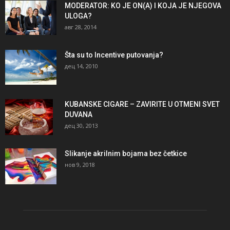
MODERATOR: KO JE ON(A) I KOJA JE NJEGOVA
ULOGA?
авг 28, 2014
Šta su to Incentive putovanja?
дец 14, 2010
KUBANSKE CIGARE – ZAVIRITE U OTMENI SVET
DUVANA
дец 30, 2013
Slikanje akrilnim bojama bez četkice
нов 9, 2018