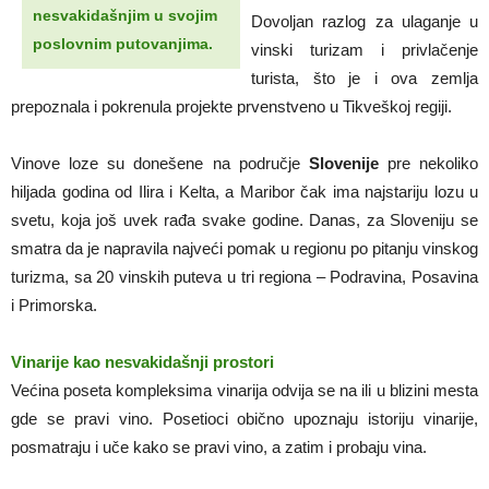
nesvakidašnjim u svojim
Dovoljan razlog za ulaganje u
poslovnim putovanjima.
vinski turizam i privlačenje
turista, što je i ova zemlja
prepoznala i pokrenula projekte prvenstveno u Tikveškoj regiji.
Vinove loze su donešene na područje
Slovenije
pre nekoliko
hiljada godina od Ilira i Kelta, a Maribor čak ima najstariju lozu u
svetu, koja još uvek rađa svake godine. Danas, za Sloveniju se
smatra da je napravila najveći pomak u regionu po pitanju vinskog
turizma, sa 20 vinskih puteva u tri regiona – Podravina, Posavina
i Primorska.
Vinarije kao nesvakidašnji prostori
Većina poseta kompleksima vinarija odvija se na ili u blizini mesta
gde se pravi vino. Posetioci obično upoznaju istoriju vinarije,
posmatraju i uče kako se pravi vino, a zatim i probaju vina.