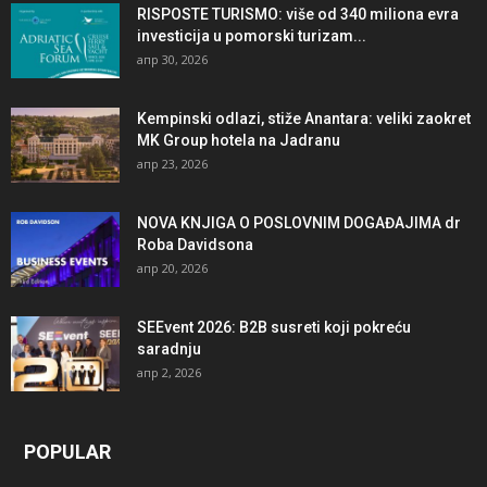
RISPOSTE TURISMO: više od 340 miliona evra
investicija u pomorski turizam...
апр 30, 2026
Kempinski odlazi, stiže Anantara: veliki zaokret
MK Group hotela na Jadranu
апр 23, 2026
NOVA KNJIGA O POSLOVNIM DOGAĐAJIMA dr
Roba Davidsona
апр 20, 2026
SEEvent 2026: B2B susreti koji pokreću
saradnju
апр 2, 2026
POPULAR