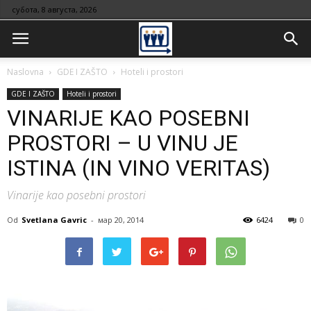
субота, 8 августа, 2026
Naslovna
GDE I ZAŠTO
Hoteli i prostori
GDE I ZAŠTO
Hoteli i prostori
VINARIJE KAO POSEBNI
PROSTORI – U VINU JE
ISTINA (IN VINO VERITAS)
Vinarije kao posebni prostori
Od
Svetlana Gavric
-
мар 20, 2014
6424
0