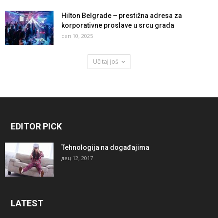
Hilton Belgrade – prestižna adresa za
korporativne proslave u srcu grada
сеп 10, 2025
Učitaj još
EDITOR PICK
Tehnologija na događajima
дец 12, 2017
LATEST