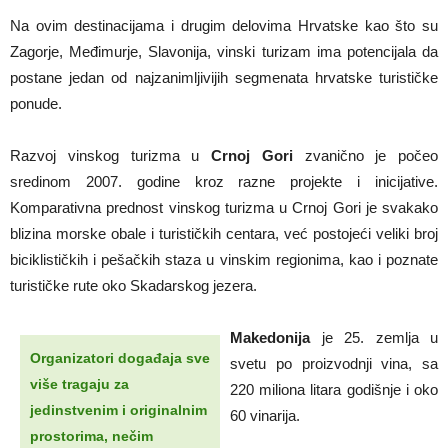
Na ovim destinacijama i drugim delovima Hrvatske kao što su
Zagorje, Međimurje, Slavonija, vinski turizam ima potencijala da
postane jedan od najzanimljivijih segmenata hrvatske turističke
ponude.
Razvoj vinskog turizma u
Crnoj Gori
zvanično je počeo
sredinom 2007. godine kroz razne projekte i inicijative.
Komparativna prednost vinskog turizma u Crnoj Gori je svakako
blizina morske obale i turističkih centara, već postojeći veliki broj
biciklističkih i pešačkih staza u vinskim regionima, kao i poznate
turističke rute oko Skadarskog jezera.
Makedonija
je 25. zemlja u
Organizatori događaja sve
svetu po proizvodnji vina, sa
više tragaju za
220 miliona litara godišnje i oko
jedinstvenim i originalnim
60 vinarija.
prostorima, nečim