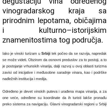
degustaciju vina određenog
vinogradarskog kraja sa
prirodnim lepotama, običajima
i kulturno–istorijskim
znamenitostima tog područja.
Iako je vinski turizam u
Srbiji
tek počeo da se razvija, napredak
se može videti. Obzirom da osnovni preduslov za to postoji, a to
je postojanje vrhunskih vinarija, dalji razvoj u ovoj oblasti turizma
zavisi od inicijative i međusobne saradnje vinara, kao i podrške
nadležnih institucija i medija.
Određeno je devet vinskih puteva i urađena mapa vinarija, a za
one veće, određene su koordinate da ih turisti lakše pronađu
preko sistema za navigaciju. Glavni vinogradarski regioni u Srbiji