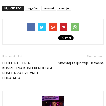
KLJUČNE REČI
događaji
prostori
vinarije
Prethodni tekst
Sledeći tekst
HOTEL GALLERIA –
Smeštaj za ljubitelje Betmena
KOMPLETNA KONFERENCIJSKA
PONUDA ZA SVE VRSTE
DOGAĐAJA