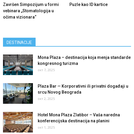
Završen Simpozijum u formi
Puzle kao ID kartice
vebinara „Stomatologija u
očima vizionara“
DESTINACIJE
Mona Plaza – destinacija koja menja standarde
kongresnog turizma
окт 7, 2025
Plaza Bar — Korporativni ili privatni događaji u
srcu Novog Beograda
окт 2, 2025
Hotel Mona Plaza Zlatibor – Vaša naredna
konferencijska destinacija na planini
окт 1, 2025