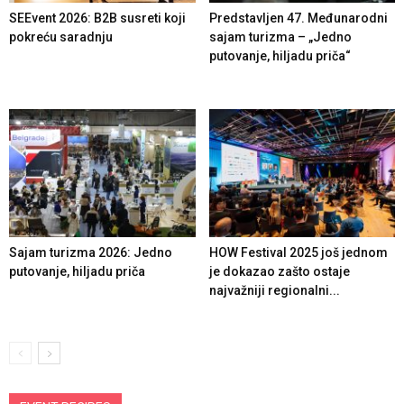
SEEvent 2026: B2B susreti koji
Predstavljen 47. Međunarodni
pokreću saradnju
sajam turizma – „Jedno
putovanje, hiljadu priča“
Sajam turizma 2026: Jedno
HOW Festival 2025 još jednom
putovanje, hiljadu priča
je dokazao zašto ostaje
najvažniji regionalni...