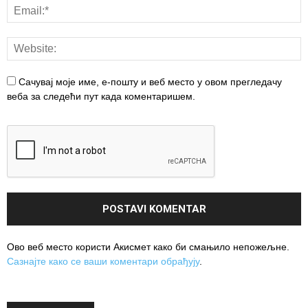
Сачувај моје име, е-пошту и веб место у овом прегледачу
веба за следећи пут када коментаришем.
Ово веб место користи Акисмет како би смањило непожељне.
Сазнајте како се ваши коментари обрађују
.