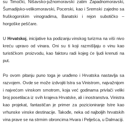
su Timočki, Nišavsko-južnomoravski zatim Zapadnomoravski,
Šumadijsko-velikomoravski, Pocerski, kao i Sremski zajedno sa
fruškogorskim vinogradima, Banatski i rejon subotičko –
horgoške peščare.
U
Hrvatskoj
, inicijative ka podizanju vinskog turizma na viši nivo
kreću upravo od vinara. Oni su ti koji razmišljaju o vinu kao
turističkom proizvodu, kao faktoru radi kojeg će ljudi krenuti na
put.
Po ovom pitanju puno toga je urađeno i Hrvatska nastavlja sa
razvojem. Ovde se može izdvojiti Istra sa Vinistrom, najvažnijom
i najvećom vinskom smotrom, koja već godinama privlači veliki
broj posetilaca iz svih krajeva Hrvatske, ali i inostranstva. Vinistra
kao projekat, fantastičan je primer za pozicioniranje Istre kao
vrhunske vinske destinacije. Takođe, neka od najboljih hrvatskih
vina prave se na strmim obroncima Hvara i Pelješca, u Dalmaciji.