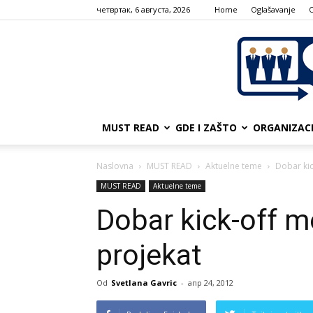
четвртак, 6 августа, 2026
Home
Oglašavanje
MUST READ
GDE I ZAŠTO
ORGANIZAC
Naslovna
MUST READ
Aktuelne teme
Dobar kic
MUST READ
Aktuelne teme
Dobar kick-off m
projekat
Od
Svetlana Gavric
-
апр 24, 2012