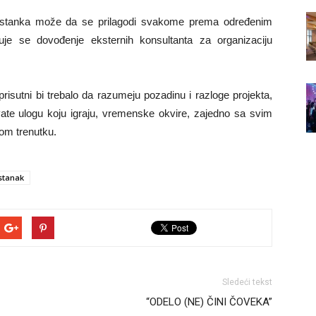
sastanka može da se prilagodi svakome prema određenim
čuje se dovođenje eksternih konsultanta za organizaciju
risutni bi trebalo da razumeju pozadinu i razloge projekta,
hvate ulogu koju igraju, vremenske okvire, zajedno sa svim
tom trenutku.
stanak
Sledeći tekst
“ODELO (NE) ČINI ČOVEKA”