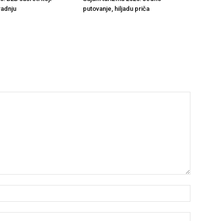
radnju
putovanje, hiljadu priča