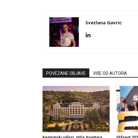
Svetlana Gavric
POVEZANE OBJAVE
VIŠE OD AUTORA
Kempinski odlazi, stiže Anantara:
SEEvent 2026