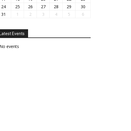
24
25
26
27
28
29
30
31
1
2
3
4
5
6
Latest Events
No events