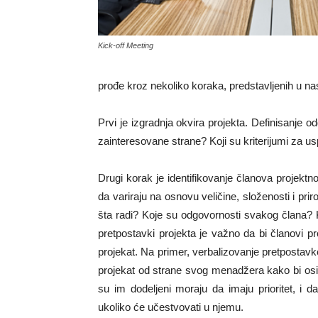
Kick-off Meeting
prođe kroz nekoliko koraka, predstavljenih u na
Prvi je izgradnja okvira projekta. Definisanje o
zainteresovane strane? Koji su kriterijumi za us
Drugi korak je identifikovanje članova projekt
da variraju na osnovu veličine, složenosti i pri
šta radi? Koje su odgovornosti svakog člana? 
pretpostavki projekta je važno da bi članovi pr
projekat. Na primer, verbalizovanje pretpostavke
projekat od strane svog menadžera kako bi osi
su im dodeljeni moraju da imaju prioritet, i
ukoliko će učestvovati u njemu.