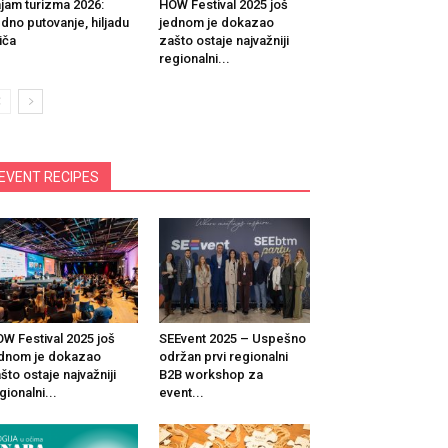
jam turizma 2026:
HOW Festival 2025 još
dno putovanje, hiljadu
jednom je dokazao
iča
zašto ostaje najvažniji
regionalni...
EVENT RECIPES
W Festival 2025 još
SEEvent 2025 – Uspešno
dnom je dokazao
održan prvi regionalni
što ostaje najvažniji
B2B workshop za
gionalni...
event...