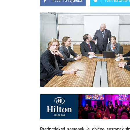
Podeli na Fejsbuku
Tvitni na twitter
Predprojektni sastanak je obično sastanak t