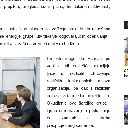
 projekta, pregleda biznis-plana, tim bildinga aktivnosti,
vanje ostalih sa planom za vođenje projekta do uspešnog
nje energije grupe, utvrđivanje odgovarajućih očekivanja i
rojekat završi na vreme i u okviru budžeta.
Projekti mogu da variraju po
veličini, ali najčešće okupljaju
SE
ljude iz različitih okruženja,
ko
različitih funkcionalnih delova
organizacije, pa čak i različitih
delova sveta u jedan projektni tim.
Okupljanje ove šarolike grupe i
njeno usmeravanje i podsticanje
na zadatak je svrha
predprojektnog sastanka.