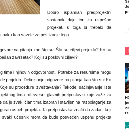
Sa
Je
pr
Dobro isplaniran predprojektni
sastanak daje ton za uspešan
projekat, s toga bi trebalo da
stavku kao savete za postizanje toga.
dgovore na pitanja kao što su: Šta su ciljevi projekta? Ko su
pešan završetak? Koji su poslovni ciljevi?
nog tima i njihovih odgovornosti. Potrebe za resursima mogu
rode projekta. Definisanje odgovore na pitanja kao što su: Ko
Koje su procedure izveštavanja? Takođe, sačinjavanje liste
ojektnog tima bili svesni glavnih pretpostavki koje važe za
HO
 da je svaki član tima izabran i stavljen na raspolaganje za
je
za
gurao uspeh projekta. Ta pretpostavka znači da zadaci koji
re
 da svaki učesnik mora da bude posvećen uspehu projekta