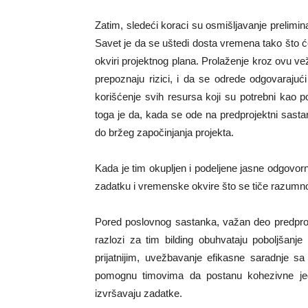
Zatim, sledeći koraci su osmišljavanje prelimina
Savet je da se uštedi dosta vremena tako što ć
okviri projektnog plana. Prolaženje kroz ovu ve
prepoznaju rizici, i da se odrede odgovarajuć
korišćenje svih resursa koji su potrebni kao
toga je da, kada se ode na predprojektni sastan
do bržeg započinjanja projekta.
Kada je tim okupljen i podeljene jasne odgovorn
zadatku i vremenske okvire što se tiče razumnos
Pored poslovnog sastanka, važan deo predproje
razlozi za tim bilding obuhvataju poboljšanje
prijatnijim, uvežbavanje efikasne saradnje sa
pomognu timovima da postanu kohezivne jed
izvršavaju zadatke.