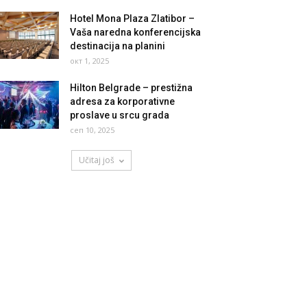
Hotel Mona Plaza Zlatibor –
Vaša naredna konferencijska
destinacija na planini
окт 1, 2025
Hilton Belgrade – prestižna
adresa za korporativne
proslave u srcu grada
сеп 10, 2025
Učitaj još