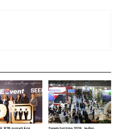
: B2B susreti koji
Sajam turizma 2026: Jedno