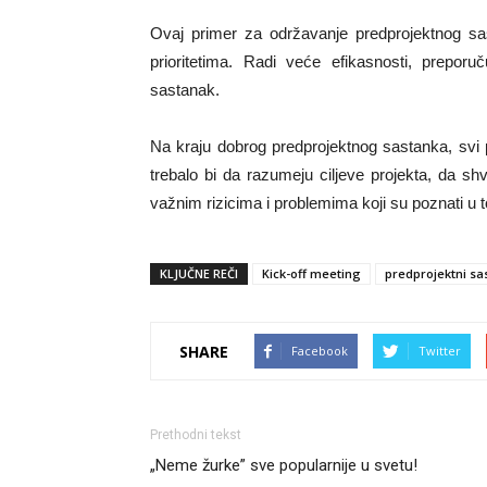
Ovaj primer za održavanje predprojektnog 
prioritetima. Radi veće efikasnosti, preporu
sastanak.
Na kraju dobrog predprojektnog sastanka, svi p
trebalo bi da razumeju ciljeve projekta, da s
važnim rizicima i problemima koji su poznati u 
KLJUČNE REČI
Kick-off meeting
predprojektni sa
SHARE
Facebook
Twitter
Prethodni tekst
„Neme žurke” sve popularnije u svetu!