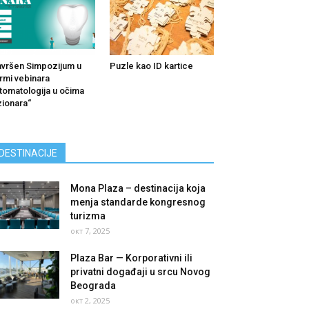
vršen Simpozijum u
Puzle kao ID kartice
rmi vebinara
tomatologija u očima
zionara“
DESTINACIJE
Mona Plaza – destinacija koja
menja standarde kongresnog
turizma
окт 7, 2025
Plaza Bar — Korporativni ili
privatni događaji u srcu Novog
Beograda
окт 2, 2025