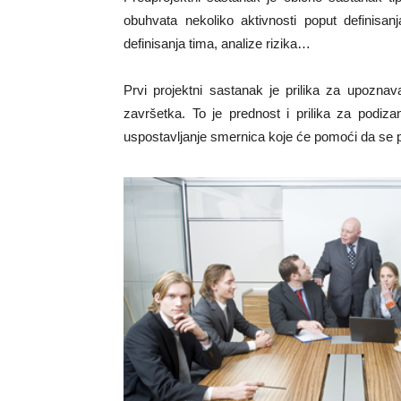
obuhvata nekoliko aktivnosti poput definisanja
definisanja tima, analize rizika…
Prvi projektni sastanak je prilika za upozna
završetka. To je prednost i prilika za podiza
uspostavljanje smernica koje će pomoći da se p