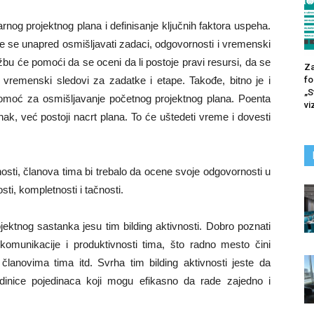
rnog projektnog plana i definisanje ključnih faktora uspeha.
e se unapred osmišljavati zadaci, odgovornosti i vremenski
žbu će pomoći da se oceni da li postoje pravi resursi, da se
Za
fo
i vremenski sledovi za zadatke i etape. Takođe, bitno je i
„S
 pomoć za osmišljavanje početnog projektnog plana. Poenta
vi
ak, već postoji nacrt plana. To će uštedeti vreme i dovesti
osti, članova tima bi trebalo da ocene svoje odgovornosti u
ti, kompletnosti i tačnosti.
ktnog sastanka jesu tim bilding aktivnosti. Dobro poznati
 komunikacije i produktivnosti tima, što radno mesto čini
 članovima tima itd. Svrha tim bilding aktivnosti jeste da
inice pojedinaca koji mogu efikasno da rade zajedno i