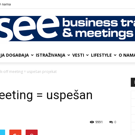
О nama
IJA DOGAĐAJA
ISTRAŽIVANJA
VESTI
LIFESTYLE
О NAM
SEE
k-off meeting = uspešan projekat
eeting = uspešan
Business
9991
0