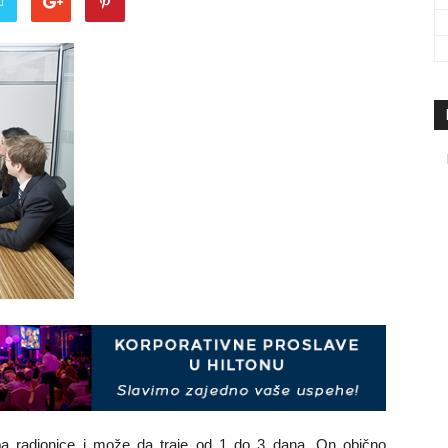
u
travel
&
meetings
magazine
ipa radionice i može da traje od 1 do 3 dana. On obično