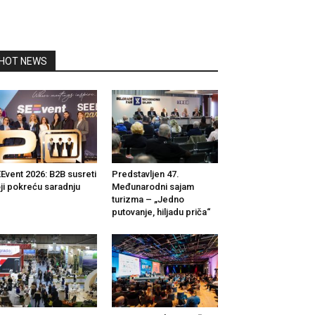
HOT NEWS
Event 2026: B2B susreti
Predstavljen 47.
ji pokreću saradnju
Međunarodni sajam
turizma – „Jedno
putovanje, hiljadu priča“