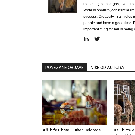
marketing campaigns, event ma
Professionalism, constant learn
success. Creativity in all fields 
people and have a good time. B
important thing for her is bein
POVEZANE OBJAVE
VIŠE OD AUTORA
Suši bife u hotelu Hilton Belgrade
Da li biste 