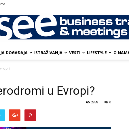
ama
IJA DOGAĐAJA
ISTRAŽIVANJA
VESTI
LIFESTYLE
О NAM
SEE
Evropi?
aerodromi u Evropi?
Business
2878
0
u