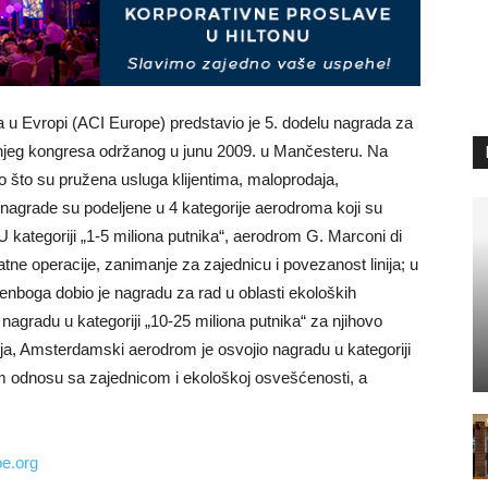
travel
 Evropi (ACI Europe) predstavio je 5. dodelu nagrada za
njeg kongresa održanog u junu 2009. u Mančesteru. Na
&
o što su pružena usluga klijentima, maloprodaja,
 nagrade su podeljene u 4 kategorije aerodroma koji su
U kategoriji „1-5 miliona putnika“, aerodrom G. Marconi di
e operacije, zanimanje za zajednicu i povezanost linija; u
senboga dobio je nagradu za rad u oblasti ekoloških
meetings
nagradu u kategoriji „10-25 miliona putnika“ za njihovo
ija, Amsterdamski aerodrom je osvojio nagradu u kategoriji
om odnosu sa zajednicom i ekološkoj osvešćenosti, a
magazine
e.org