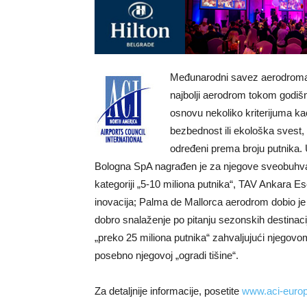
Međunarodni savez aerodroma u
najbolji aerodrom tokom godiš
osnovu nekoliko kriterijuma ka
bezbednost ili ekološka svest,
određeni prema broju putnika. 
Bologna SpA nagrađen je za njegove sveobuhvatn
kategoriji „5-10 miliona putnika“, TAV Ankara E
inovacija; Palma de Mallorca aerodrom dobio je 
dobro snalaženje po pitanju sezonskih destinac
„preko 25 miliona putnika“ zahvaljujući njegov
posebno njegovoj „ogradi tišine“.
Za detaljnije informacije, posetite
www.aci-europ