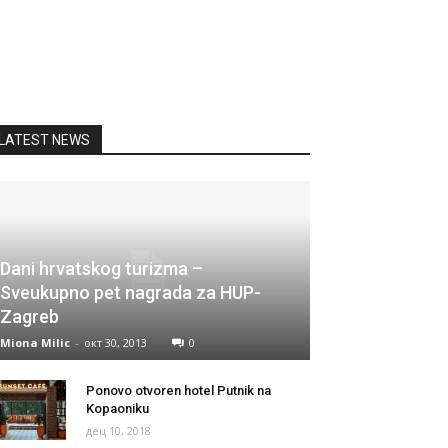
LATEST NEWS
Dani hrvatskog turizma –
Sveukupno pet nagrada za HUP-
Zagreb
Miona Milic
-
окт 30, 2013
0
Ponovo otvoren hotel Putnik na
Kopaoniku
дец 10, 2018