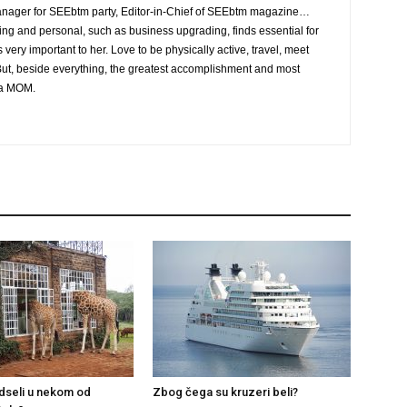
nager for SEEbtm party, Editor-in-Chief of SEEbtm magazine…
ing and personal, such as business upgrading, finds essential for
is very important to her. Love to be physically active, travel, meet
ut, beside everything, the greatest accomplishment and most
g a MOM.
odseli u nekom od
Zbog čega su kruzeri beli?