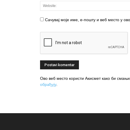
Сачувај моје име, е-пошту и веб место у о
Ово веб место користи Акисмет како би сма
обрађују
.