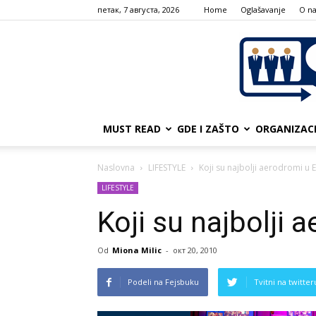
петак, 7 августа, 2026
Home
Oglašavanje
О n
MUST READ
GDE I ZAŠTO
ORGANIZAC
Naslovna
LIFESTYLE
Koji su najbolji aerodromi u 
LIFESTYLE
Koji su najbolji 
Od
Miona Milic
-
окт 20, 2010
Podeli na Fejsbuku
Tvitni na twitter