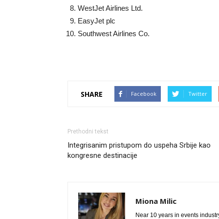
WestJet Airlines Ltd.
EasyJet plc
Southwest Airlines Co.
SHARE
Facebook
Twitter
Prethodni tekst
Integrisanim pristupom do uspeha Srbije kao
kongresne destinacije
Miona Milic
Near 10 years in events industry