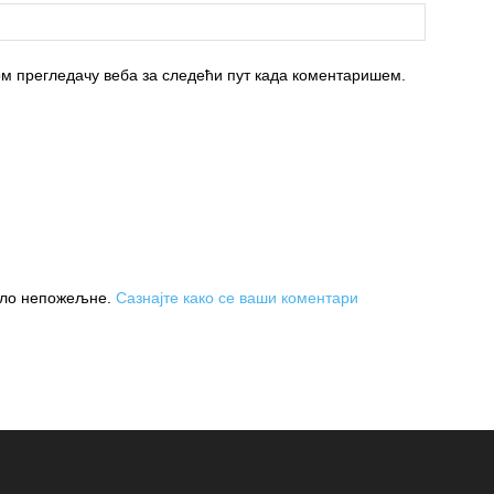
вом прегледачу веба за следећи пут када коментаришем.
њило непожељне.
Сазнајте како се ваши коментари