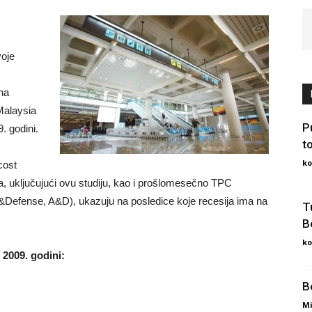
voje
na
Malaysia
P
9. godini.
t
ko
cost
, uključujući ovu studiju, kao i prošlomesečno TPC
&Defense, A&D), ukazuju na posledice koje recesija ima na
T
B
ko
 2009. godini:
B
Mi