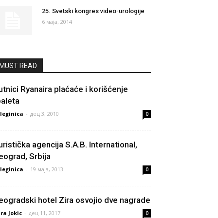
25. Svetski kongres video-urologije
6 маја, 2014
MUST READ
utnici Ryanaira plaćaće i korišćenje
oaleta
leginica
-
дец 3, 2010
0
uristička agencija S.A.B. International,
eograd, Srbija
leginica
-
19 маја, 2013
0
eogradski hotel Zira osvojio dve nagrade
ra Jokic
-
дец 11, 2017
0