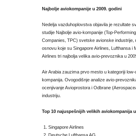
Najbolje aviokompanije u 2009. godini
Nedelja vazduhoplovstva objavila je rezultate s
studije Najbolje avio-kompanije (Top-Performing
Companies, TPC) svetske avionske industrije, 
osnovu koje su Singapore Airlines, Lufthansa i 
Airlines tri najbolja velika avio-prevoznika u 200
Air Arabia zauzima prvo mesto u kategoriji low-
kompanija. Ovogodišnje analize avio-prevoznika
ocenjivanje Avioprostora i Odbrane (Aerospace
industriju.
Top 10 najuspešnijih velikih aviokompanija u
Singapore Airlines
Deutsche Lufthansa AG