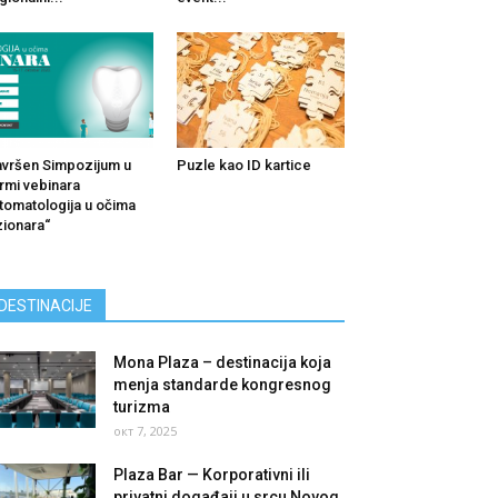
vršen Simpozijum u
Puzle kao ID kartice
rmi vebinara
tomatologija u očima
zionara“
DESTINACIJE
Mona Plaza – destinacija koja
menja standarde kongresnog
turizma
окт 7, 2025
Plaza Bar — Korporativni ili
privatni događaji u srcu Novog