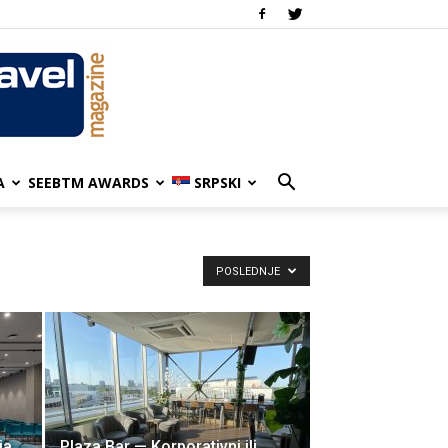
A
SEEBTM AWARDS
SRPSKI
POSLEDNJE
ja
Plaza Bar — Korporativni ili