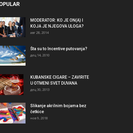
OPULAR
MODERATOR: KO JE ON(A) I
KOJA JE NJEGOVA ULOGA?
авг 28, 2014
Šta su to Incentive putovanja?
дец 14, 2010
KUBANSKE CIGARE – ZAVIRITE
U OTMENI SVET DUVANA
дец 30, 2013
Slikanje akrilnim bojama bez
četkice
нов 9, 2018