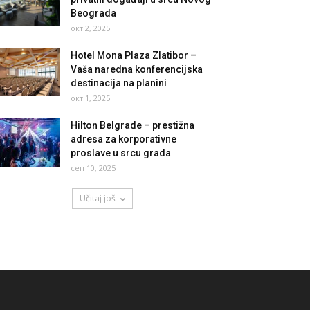
Beograda
окт 2, 2025
Hotel Mona Plaza Zlatibor –
Vaša naredna konferencijska
destinacija na planini
окт 1, 2025
Hilton Belgrade – prestižna
adresa za korporativne
proslave u srcu grada
сеп 10, 2025
Učitaj još