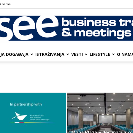
О nama
IJA DOGAĐAJA
ISTRAŽIVANJA
VESTI
LIFESTYLE
О NAM
SEE
Business
Mona Plaza – destinacija ko