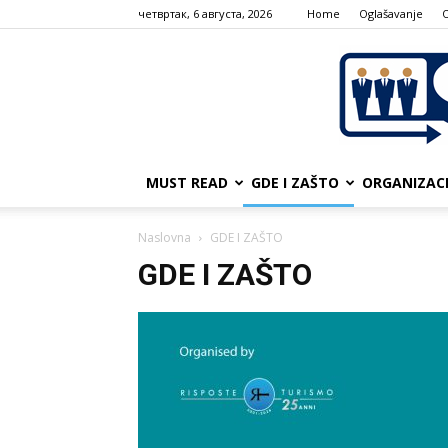
четвртак, 6 августа, 2026
Home
Oglašavanje
MUST READ
GDE I ZAŠTO
ORGANIZAC
Naslovna
GDE I ZAŠTO
GDE I ZAŠTO