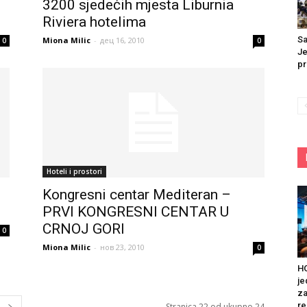
3200 sjedećih mjesta Liburnia
Riviera hotelima
Sa
Miona Milic
-
дец 16, 2010
0
0
Je
pr
Hoteli i prostori
Kongresni centar Mediteran –
PRVI KONGRESNI CENTAR U
CRNOJ GORI
0
Miona Milic
-
нов 23, 2010
0
HO
je
za
re
Stranica 22 od ukupno 24