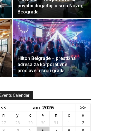
og
privatni događaji u srcu Novog
Beograda
Hilton Belgrade – prestižna
a
adresa za korporativne
proslave u srcu grada
Events Calendar
<<
авг 2026
>>
п
у
с
ч
п
с
н
27
28
29
30
31
1
2
3
4
5
6
7
8
9