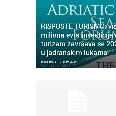
RISPOSTE TURISMO: viš
miliona evra investicij
turizam završava se 20
u jadranskim lukama
Mira Jokic
-
апр 30, 2026