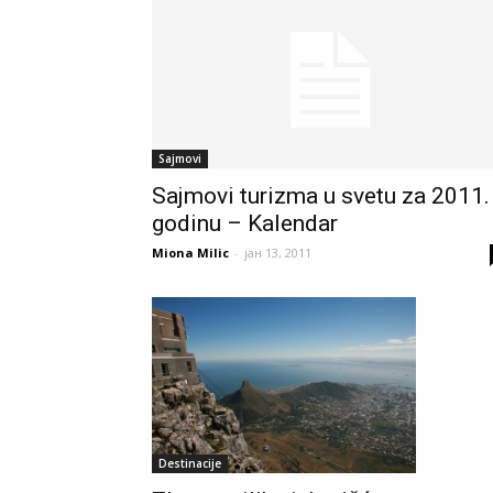
Sajmovi
Sajmovi turizma u svetu za 2011.
godinu – Kalendar
Miona Milic
-
јан 13, 2011
Destinacije