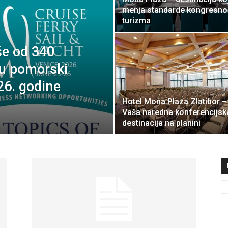
menja standarde kongresn
travel
turizma
e od 340
a u pomorski
&
26. godine
Hotel Mona Plaza Zlatibor –
Vaša naredna konferencijsk
destinacija na planini
meetings
magazine