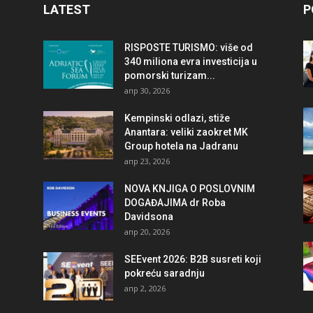
LATEST
P
RISPOSTE TURISMO: više od
340 miliona evra investicija u
pomorski turizam...
апр 30, 2026
Kempinski odlazi, stiže
Anantara: veliki zaokret MK
Group hotela na Jadranu
апр 23, 2026
NOVA KNJIGA O POSLOVNIM
DOGAĐAJIMA dr Roba
Davidsona
апр 20, 2026
SEEvent 2026: B2B susreti koji
pokreću saradnju
апр 2, 2026