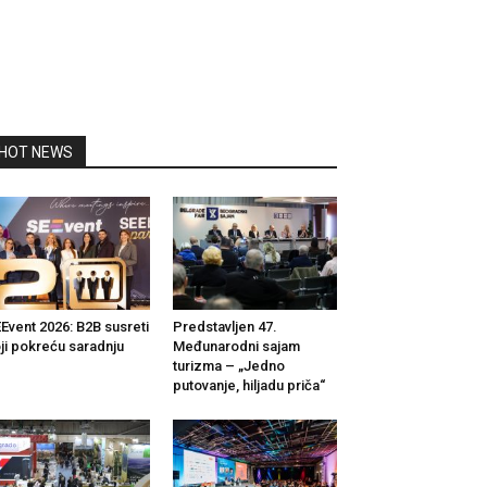
HOT NEWS
Event 2026: B2B susreti
Predstavljen 47.
ji pokreću saradnju
Međunarodni sajam
turizma – „Jedno
putovanje, hiljadu priča“