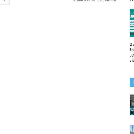
Za
fo
„S
vi