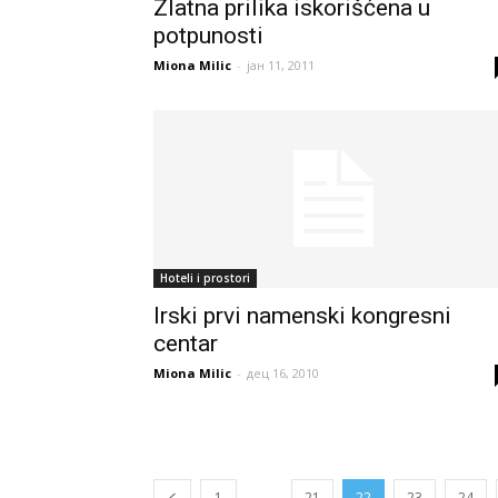
Zlatna prilika iskorišćena u
potpunosti
Miona Milic
-
јан 11, 2011
Hoteli i prostori
Irski prvi namenski kongresni
centar
Miona Milic
-
дец 16, 2010
...
1
21
22
23
24