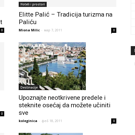
Hoteli i prostori
Elitte Palić – Tradicija turizma na
t
Paliću
Miona Milic
-
мар 7, 2011
0
0
Destinacije
Upoznajte neotkrivene predele i
steknite osećaj da možete učiniti
sve
0
koleginica
-
феб 18, 2011
0