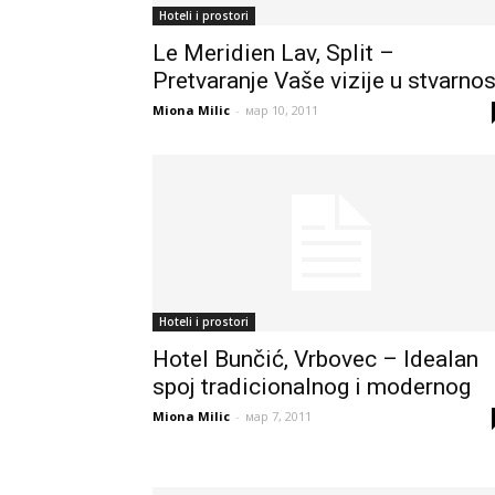
Hoteli i prostori
Le Meridien Lav, Split –
Pretvaranje Vaše vizije u stvarnos
Miona Milic
-
мар 10, 2011
Hoteli i prostori
Hotel Bunčić, Vrbovec – Idealan
spoj tradicionalnog i modernog
Miona Milic
-
мар 7, 2011