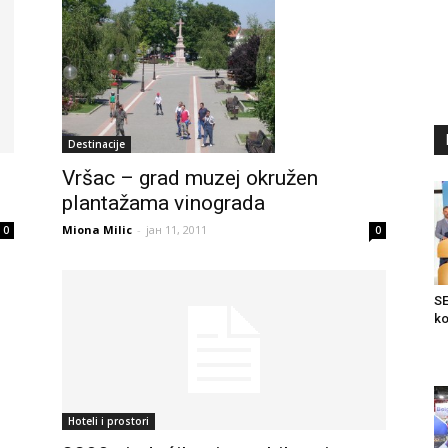
Destinacije
Vršac – grad muzej okružen
plantažama vinograda
Miona Milic
-
јан 11, 2011
0
0
SE
ko
Hoteli i prostori