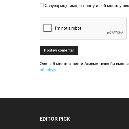
Сачувај моје име, е-пошту и веб место у о
Ово веб место користи Акисмет како би сма
обрађују
.
EDITOR PICK