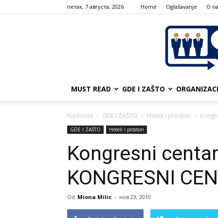
петак, 7 августа, 2026
Home
Oglašavanje
О n
MUST READ
GDE I ZAŠTO
ORGANIZAC
Naslovna
GDE I ZAŠTO
Hoteli i prostori
Kongr
GDE I ZAŠTO
Hoteli i prostori
Kongresni centa
KONGRESNI CEN
Od
Miona Milic
-
нов 23, 2010