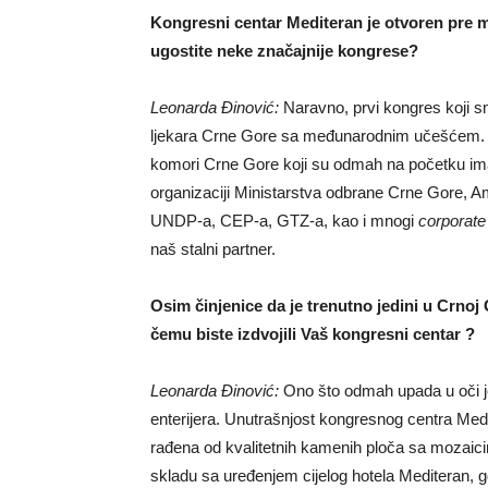
Kongresni centar Mediteran je otvoren pre ma
ugostite neke značajnije kongrese?
Leonarda Đinović:
Naravno, prvi kongres koji sm
ljekara Crne Gore sa međunarodnim učešćem. Z
komori Crne Gore koji su odmah na početku imali
organizaciji Ministarstva odbrane Crne Gore
UNDP-a, CEP-a, GTZ-a, kao i mnogi
corporate
naš stalni partner.
Osim činjenice da je trenutno jedini u Crnoj 
čemu biste izdvojili Vaš kongresni centar ?
Leonarda Đinović:
Ono što odmah upada u oči je
enterijera. Unutrašnjost kongresnog centra Medi
rađena od kvalitetnih kamenih ploča sa mozaici
skladu sa uređenjem cijelog hotela Mediteran,