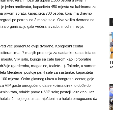
ntar Mediteran može da ugosti 1.300 osoba u svojim
h je jedna amfiteatar, kapaciteta 450 mjesta sa kabinama za
 na prvom spratu, kapaciteta 700 osoba, koja ima dnevno
regradi po potrebi na 3 manje sale. Ova velika dvorana na
 za organizaciju gala večera, svadbi, modnih revija,
red već pomenute dvije dvorane, Kongresni centar
diteran ima i 7 manjih prostorija za sastanke kapaciteta do
 mjesta, VIP salu, lounge sa café barom kao i propratne
SE
držaje (garderobu, magacine, toalete…). Takođe, u samom
ko
telu Mediteran postoje jos 4 sale za sastanke, kapaciteta
 100 mjesta. Osim glavnog ulaza u kongresni centar, gdje
 za VIP goste omogućeno da se kolima direkno dođe do
aznih vrata, odakle pravo u VIP salu; postoji i direktan ulaz
 hotela, čime je gostima smještenim u hotelu omogućeno da