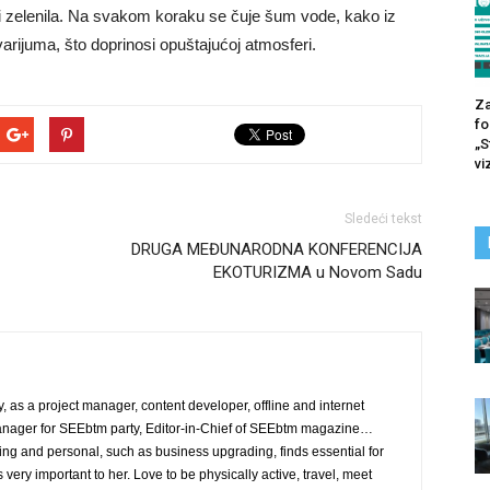
i zelenila. Na svakom koraku se čuje šum vode, kako iz
arijuma, što doprinosi opuštajućoj atmosferi.
Za
fo
„S
vi
Sledeći tekst
DRUGA MEĐUNARODNA KONFERENCIJA
EKOTURIZMA u Novom Sadu
, as a project manager, content developer, offline and internet
nager for SEEbtm party, Editor-in-Chief of SEEbtm magazine…
ing and personal, such as business upgrading, finds essential for
is very important to her. Love to be physically active, travel, meet