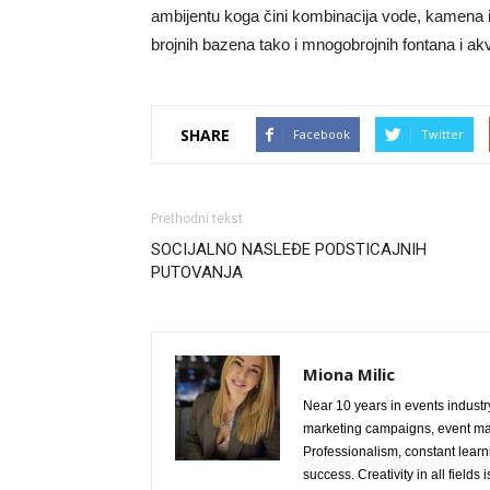
ambijentu koga čini kombinacija vode, kamena 
brojnih bazena tako i mnogobrojnih fontana i akv
SHARE
Facebook
Twitter
Prethodni tekst
SOCIJALNO NASLEĐE PODSTICAJNIH
PUTOVANJA
Miona Milic
Near 10 years in events industry
marketing campaigns, event ma
Professionalism, constant learn
success. Creativity in all fields 