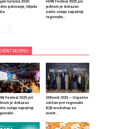
jam turizma 2026:
HOW Festival 2025 još
dno putovanje, hiljadu
jednom je dokazao
iča
zašto ostaje najvažniji
regionalni...
EVENT RECIPES
W Festival 2025 još
SEEvent 2025 – Uspešno
dnom je dokazao
održan prvi regionalni
što ostaje najvažniji
B2B workshop za
gionalni...
event...