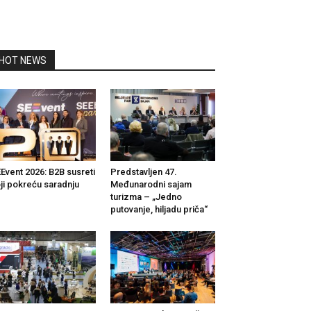
HOT NEWS
Event 2026: B2B susreti
Predstavljen 47.
ji pokreću saradnju
Međunarodni sajam
turizma – „Jedno
putovanje, hiljadu priča“