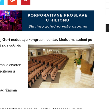
u
travel
&
j Gori nedostaje kongresni centar. Međutim, sudeći po
i to znači da
an je otvoren
meetings
editeran u
 sadržajima
magazine