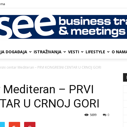
ama
IJA DOGAĐAJA
ISTRAŽIVANJA
VESTI
LIFESTYLE
О NAM
SEE
esni centar Mediteran – PRVI KONGRESNI CENTAR U CRNOJ GORI
r Mediteran – PRVI
Business
TAR U CRNOJ GORI
5699
0