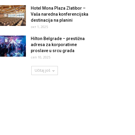
Hotel Mona Plaza Zlatibor –
Vaša naredna konferencijska
destinacija na planini
окт 1, 2025
Hilton Belgrade – prestižna
adresa za korporativne
proslave u srcu grada
сеп 10, 2025
Učitaj još