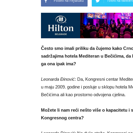
Podeli na Fejsbuku
Tvitni na twitter
Često smo imali priliku da čujemo kako Crno
sadržajima hotela
Mediteran u Bečićima, da l
ga ona ipak ima?
Leonarda Đinović:
Da, Kongresni centar Mediter
u maju 2009. godine i posluje u sklopu hotela M
Bečićima ali kao prostorno odvojena cjelina.
Možete li nam reći nešto više o kapacitetu i
Kongresnog centra?