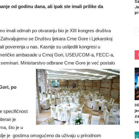
Sa
nje od godinu dana, ali ipak ste imali prilike da
Je
pr
o imali odmah po otvaranju bio je XIII kongres društva
ahvaljujemo se Društvu ljekara Crne Gore i Ljekarskoj
 poverenja u nas. Kasnije su uslijedili kongresi u
, Američke ambasade u Crnoj Gori, USEUCOM-a, FECC-a,
seminari. Ministarstvo odbrane Crne Gore je već postalo
Gori, po
HO
je
 specifičnost
za
teran je
re
ma, što je u
 gdje je gostima omogućeno da uživaju u prirodnom