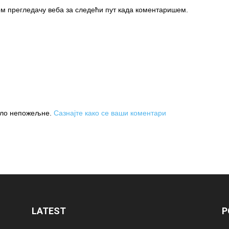
вом прегледачу веба за следећи пут када коментаришем.
њило непожељне.
Сазнајте како се ваши коментари
LATEST
P