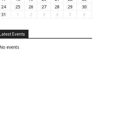
24
25
26
27
28
29
30
31
1
2
3
4
5
6
Latest Events
No events