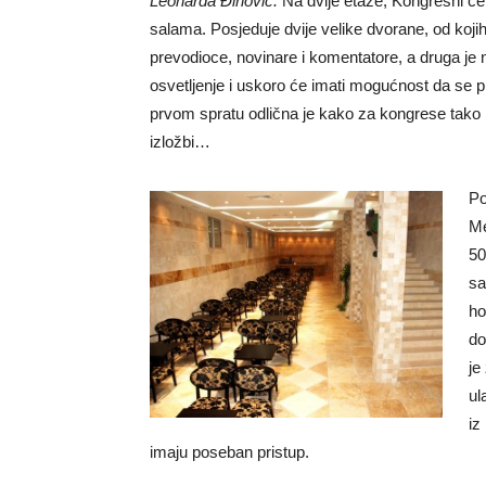
Leonarda Đinović:
Na dvije etaže, Kongresni ce
salama. Posjeduje dvije velike dvorane, od koji
prevodioce, novinare i komentatore, a druga je
osvetljenje i uskoro će imati mogućnost da se p
prvom spratu odlična je kako za kongrese tako i
izložbi…
Po
Me
50
sa
ho
do
je
ul
iz
imaju poseban pristup.