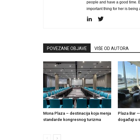
people and have a good time. B
important thing for her is bein
POVEZANE OBJAVE
VIŠE OD AUTORA
Mona Plaza – destinacija koja menja
Plaza Bar — 
standarde kongresnog turizma
događaji u