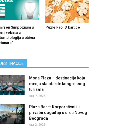
vršen Simpozijum u
Puzle kao ID kartice
rmi vebinara
tomatologija u očima
zionara“
DESTINACIJE
Mona Plaza – destinacija koja
menja standarde kongresnog
turizma
окт 7, 2025
Plaza Bar — Korporativni ili
privatni događaji u srcu Novog
Beograda
окт 2, 2025