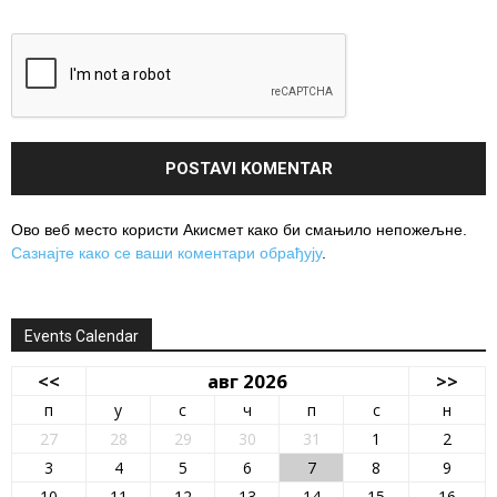
Ово веб место користи Акисмет како би смањило непожељне.
Сазнајте како се ваши коментари обрађују
.
Events Calendar
<<
авг 2026
>>
п
у
с
ч
п
с
н
27
28
29
30
31
1
2
3
4
5
6
7
8
9
10
11
12
13
14
15
16