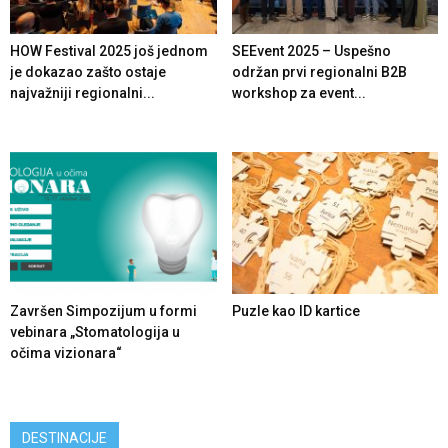
HOW Festival 2025 još jednom
SEEvent 2025 – Uspešno
je dokazao zašto ostaje
održan prvi regionalni B2B
najvažniji regionalni...
workshop za event...
Završen Simpozijum u formi
Puzle kao ID kartice
vebinara „Stomatologija u
očima vizionara“
DESTINACIJE