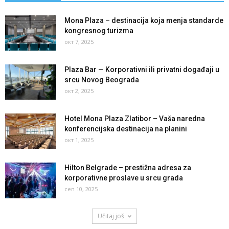
Mona Plaza – destinacija koja menja standarde
kongresnog turizma
окт 7, 2025
Plaza Bar — Korporativni ili privatni događaji u
srcu Novog Beograda
окт 2, 2025
Hotel Mona Plaza Zlatibor – Vaša naredna
konferencijska destinacija na planini
окт 1, 2025
Hilton Belgrade – prestižna adresa za
korporativne proslave u srcu grada
сеп 10, 2025
Učitaj još