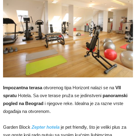
Impozantna terasa
otvorenog tipa Horizont nalazi se na
VII
spratu
Hotela. Sa ove terase pruža se jedinstveni
panoramski
pogled na Beograd
i njegove reke. Idealna je za razne vrste
događaja na otvorenom.
Garden Block
Zepter hotela
je pet friendly, što je veliki plus za
sve goste koji rado putuju sa svojim kućnim ljubimcima.