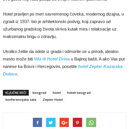
Hotel pravljen po meri savremenog čoveka, modernog dizajna, u
zgradi iz 1937. bio je arhitektonski podvig, koji zapravo od
užurbanog gradskog života skriva kutak mira i relaksacije uz
maksimalnu brigu o zdravlju.
Ukoliko želite da odete iz grada i odmorite se u prirodi, idealno
mesto može biti
Vila ili Hotel Drina
u Bajinoj bašti. A ako Vas put
nanese ka Bosni i Hercegovini, posetite
hotel Zepter Kozarska
Dubica
.
KLJUČNE REČI
beograd
hotel
hoteli beograd
konferencijska sala
Zepter Hotel