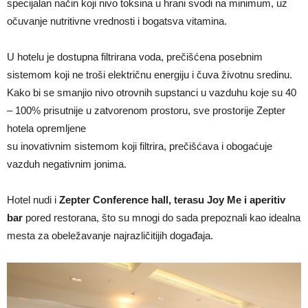
specijalan način koji nivo toksina u hrani svodi na minimum, uz
očuvanje nutritivne vrednosti i bogatsva vitamina.
U hotelu je dostupna filtrirana voda, prečišćena posebnim
sistemom koji ne troši električnu energiju i čuva životnu sredinu.
Kako bi se smanjio nivo otrovnih supstanci u vazduhu koje su 40
– 100% prisutnije u zatvorenom prostoru, sve prostorije Zepter
hotela opremljene
su inovativnim sistemom koji filtrira, prečišćava i obogaćuje
vazduh negativnim jonima.
Hotel nudi i
Zepter Conference hall, terasu Joy Me i aperitiv
bar
pored restorana, što su mnogi do sada prepoznali kao idealna
mesta za obeležavanje najrazličitijih događaja.