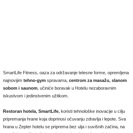
SmartLife Fitness, oaza za održavanje telesne forme, opremljena
najnovijim
tehno-gym
spravama,
centrom za masažu, slanom
sobom i saunom
, učiniće boravak u Hotelu nezaboravnim
iskustvom i jedinstvenim užitkom.
Restoran hotela, SmartLife,
koristi tehnološke inovacije u cilju
pripremanja hrane koja doprinosi očuvanju zdravlja i lepote. Sva
hrana u Zepter hotelu se priprema bez ulja i suvišnih začina, na