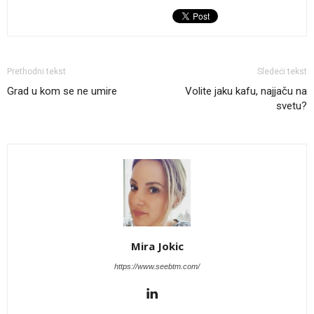
Prethodni tekst
Sledeći tekst
Grad u kom se ne umire
Volite jaku kafu, najjaču na
svetu?
Mira Jokic
https://www.seebtm.com/