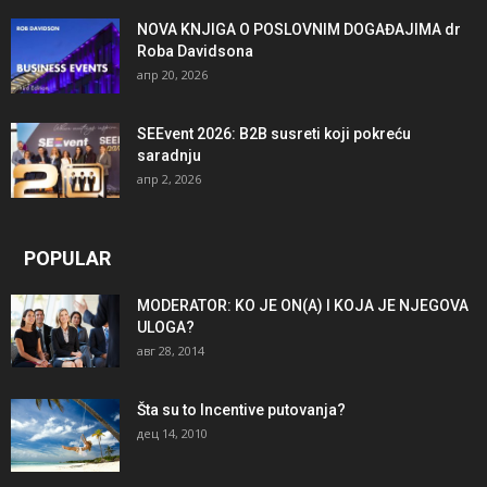
NOVA KNJIGA O POSLOVNIM DOGAĐAJIMA dr
Roba Davidsona
апр 20, 2026
SEEvent 2026: B2B susreti koji pokreću
saradnju
апр 2, 2026
POPULAR
MODERATOR: KO JE ON(A) I KOJA JE NJEGOVA
ULOGA?
авг 28, 2014
Šta su to Incentive putovanja?
дец 14, 2010