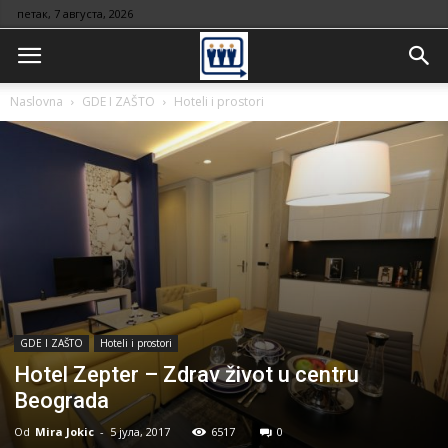
петак, 7 августа, 2026
Naslovna
GDE I ZAŠTO
Hoteli i prostori
GDE I ZAŠTO
Hoteli i prostori
Hotel Zepter – Zdrav život u centru
Beograda
Od
Mira Jokic
-
5 јула, 2017
6517
0