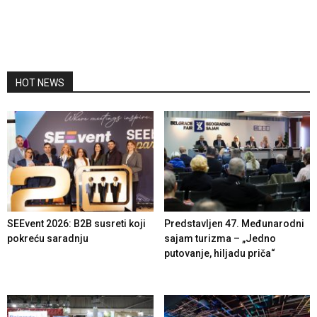
HOT NEWS
SEEvent 2026: B2B susreti koji
Predstavljen 47. Međunarodni
pokreću saradnju
sajam turizma – „Jedno
putovanje, hiljadu priča“