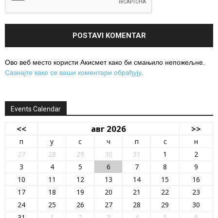
Ово веб место користи Акисмет како би смањило непожељне.
Сазнајте како се ваши коментари обрађују
.
Events Calendar
<<
авг 2026
>>
п
у
с
ч
п
с
н
27
28
29
30
31
1
2
3
4
5
6
7
8
9
10
11
12
13
14
15
16
17
18
19
20
21
22
23
24
25
26
27
28
29
30
31
1
2
3
4
5
6