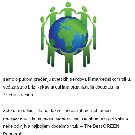
samo o pukom praćenju svetskih trendova ili marketinškom triku,
već zaista o brizi kakav uticaj ima organizacija događaja na
životnu sredinu.
Zato smo odlučili da ne dozvolimo da njihov trud prođe
nezapaženo i da na jedan poseban način istaknemo i pohvalimo
neke od njih a najboljem dodelimo titulu – The Best GREEN
Partnera!