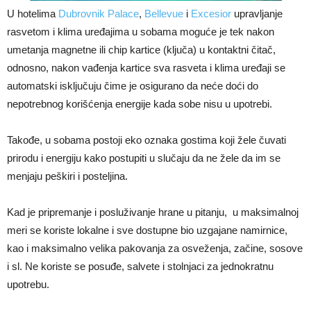
U hotelima
Dubrovnik Palace
,
Bellevue
i
Excesior
upravljanje
rasvetom i klima uređajima u sobama moguće je tek nakon
umetanja magnetne ili chip kartice (ključa) u kontaktni čitač,
odnosno, nakon vađenja kartice sva rasveta i klima uređaji se
automatski isključuju čime je osigurano da neće doći do
nepotrebnog korišćenja energije kada sobe nisu u upotrebi.
Takođe, u sobama postoji eko oznaka gostima koji žele čuvati
prirodu i energiju kako postupiti u slučaju da ne žele da im se
menjaju peškiri i posteljina.
Kad je pripremanje i posluživanje hrane u pitanju, u maksimalnoj
meri se koriste lokalne i sve dostupne bio uzgajane namirnice,
kao i maksimalno velika pakovanja za osveženja, začine, sosove
i sl. Ne koriste se posuđe, salvete i stolnjaci za jednokratnu
upotrebu.