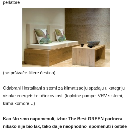
perlatore
(raspršivače-filtere čestica).
Odabrani i instalirani sistemi za klimatizaciju spadaju u kategriju
visoke energetske učinkovitosti (toplotne pumpe, VRV sistemi,
klima komore…)
Kao što smo napomenuli, izbor The Best GREEN partnera
nikako nije bio lak, tako da je neophodno spomenuti i ostale