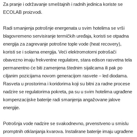
Za pranje i održavanje smeštajnih i radnih jedinica koriste se
ECOLAB proizvodi.
Radi smanjenja potrošnje energenata u svim hotelima se vrši
blagovremeno servisiranje termičkih uređaja, koristi se otpadna
energija za zagrevanje potrošne tople vode (heat recovery),
koristi se i solarna energija. Veći elektromotorni potrošači
obavezno imaju frekventne regulatore, stara edison rasvetna tela
permanentno će biti zamenjena štednim sijalicama ili pak po
ciljanim pozicijama novom generacijom rasvete – led diodama.
Rasveta u prostorima i koridorima koji su bitni za radne procese
nadzire se regulatorima pokreta, pa su u svim hotelima ugrađene
kompenzacijske baterije radi smanjenja angažovane jalove
energije.
Potrošnja vode nadzire se svakodnevno, prvenstveno u smislu
promptnih otklanjanja kvarova. Instalirane baterije imaju ugrađene