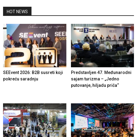
HOT NEWS
SEEvent 2026: B2B susreti koji
Predstavljen 47. Međunarodni
pokreću saradnju
sajam turizma – „Jedno
putovanje, hiljadu priča“