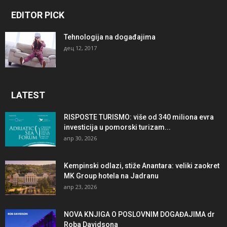
EDITOR PICK
Tehnologija na događajima
дец 12, 2017
LATEST
RISPOSTE TURISMO: više od 340 miliona evra
investicija u pomorski turizam...
апр 30, 2026
Kempinski odlazi, stiže Anantara: veliki zaokret
MK Group hotela na Jadranu
апр 23, 2026
NOVA KNJIGA O POSLOVNIM DOGAĐAJIMA dr
Roba Davidsona