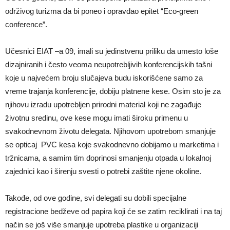
održivog turizma da bi poneo i opravdao epitet “Eco-green
conference”.
Učesnici EIAT –a 09, imali su jedinstvenu priliku da umesto loše
dizajniranih i često veoma neupotrebljivih konferencijskih tašni
koje u najvećem broju slučajeva budu iskorišćene samo za
vreme trajanja konferencije, dobiju platnene kese. Osim sto je za
njihovu izradu upotrebljen prirodni material koji ne zagađuje
životnu sredinu, ove kese mogu imati široku primenu u
svakodnevnom životu delegata. Njihovom upotrebom smanjuje
se opticaj PVC kesa koje svakodnevno dobijamo u marketima i
tržnicama, a samim tim doprinosi smanjenju otpada u lokalnoj
zajednici kao i širenju svesti o potrebi zaštite njene okoline.
Takođe, od ove godine, svi delegati su dobili specijalne
registracione bedževe od papira koji će se zatim reciklirati i na taj
način se još više smanjuje upotreba plastike u organizaciji