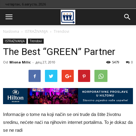
четвртак, 6 августа, 2026
Naslovna
ISTRAŽIVANJA
Trendovi
ISTRAŽIVANJA
Trendovi
The Best “GREEN” Partner
Od
Miona Milic
-
дец 27, 2010
5479
0
Informacije o tome na koji način se oni trude da štite životnu
sredinu, nećete naći na njihovim internet portalima. To je dokaz da
se ne radi