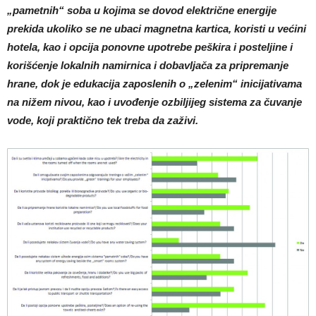
„pametnih“ soba u kojima se dovod električne energije
prekida ukoliko se ne ubaci magnetna kartica, koristi u većini
hotela, kao i opcija ponovne upotrebe peškira i posteljine i
korišćenje lokalnih namirnica i dobavljača za pripremanje
hrane, dok je edukacija zaposlenih o „zelenim“ inicijativama
na nižem nivou, kao i uvođenje ozbiljijeg sistema za čuvanje
vode, koji praktično tek treba da zaživi.