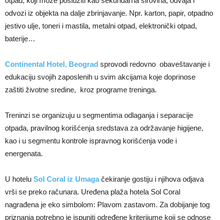
otpad, koji može poslužiti kao sekundarna sirovina, odvaja i
odvozi iz objekta na dalje zbrinjavanje. Npr. karton, papir, otpadno
jestivo ulje, toneri i mastila, metalni otpad, elektronički otpad,
baterije…
Continental Hotel, Beograd
sprovodi redovno obaveštavanje i
edukaciju svojih zaposlenih u svim akcijama koje doprinose
zaštiti životne sredine, kroz programe treninga.
Treninzi se organizuju u segmentima odlaganja i separacije
otpada, pravilnog korišćenja sredstava za održavanje higijene,
kao i u segmentu kontrole ispravnog korišćenja vode i
energenata.
U hotelu
Sol Coral iz Umaga
čekiranje gostiju i njihova odjava
vrši se preko računara. Uređena plaža hotela Sol Coral
nagrađena je eko simbolom: Plavom zastavom. Za dobijanje tog
priznanja potrebno je ispuniti određene kriterijume koji se odnose