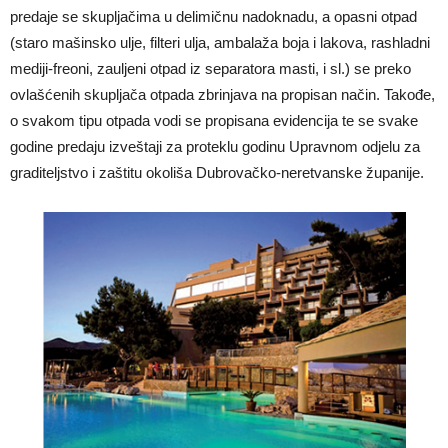
predaje se skupljačima u delimičnu nadoknadu, a opasni otpad
(staro mašinsko ulje, filteri ulja, ambalaža boja i lakova, rashladni
mediji-freoni, zauljeni otpad iz separatora masti, i sl.) se preko
ovlašćenih skupljača otpada zbrinjava na propisan način. Takođe,
o svakom tipu otpada vodi se propisana evidencija te se svake
godine predaju izveštaji za proteklu godinu Upravnom odjelu za
graditeljstvo i zaštitu okoliša Dubrovačko-neretvanske županije.