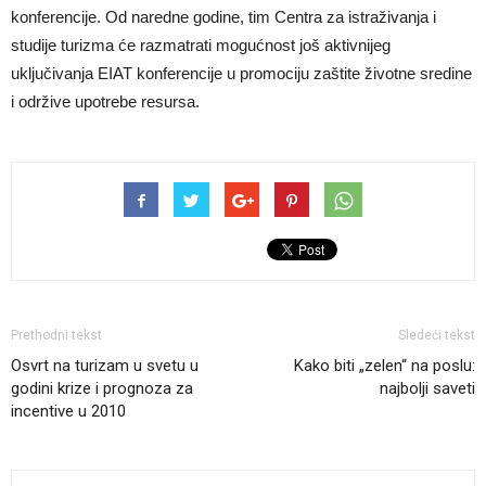
konferencije. Od naredne godine, tim Centra za istraživanja i
studije turizma će razmatrati mogućnost još aktivnijeg
uključivanja EIAT konferencije u promociju zaštite životne sredine
i održive upotrebe resursa.
Prethodni tekst
Sledeći tekst
Osvrt na turizam u svetu u
Kako biti „zelen“ na poslu:
godini krize i prognoza za
najbolji saveti
incentive u 2010