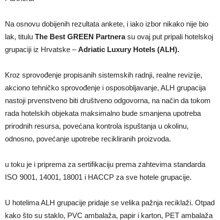
Na osnovu dobijenih rezultata ankete, i iako izbor nikako nije bio
lak, titulu
The Best GREEN Partnera
su ovaj put pripali hotelskoj
grupaciji iz Hrvatske –
Adriatic Luxury Hotels (ALH).
Kroz sprovođenje propisanih sistemskih radnji, realne revizije,
akciono tehničko sprovođenje i osposobljavanje, ALH grupacija
nastoji prvenstveno biti društveno odgovorna, na način da tokom
rada hotelskih objekata maksimalno bude smanjena upotreba
prirodnih resursa, povećana kontrola ispuštanja u okolinu,
odnosno, povećanje upotrebe recikliranih proizvoda.
u toku je i priprema za sertifikaciju prema zahtevima standarda
ISO 9001, 14001, 18001 i HACCP za sve hotele grupacije.
U hotelima ALH grupacije pridaje se velika pažnja reciklaži. Otpad
kako što su staklo, PVC ambalaža, papir i karton, PET ambalaža