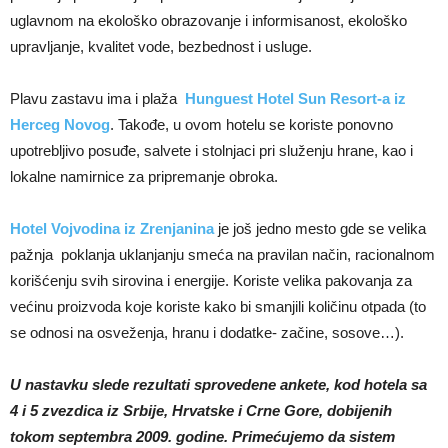
uglavnom na ekološko obrazovanje i informisanost, ekološko
upravljanje, kvalitet vode, bezbednost i usluge.
Plavu zastavu ima i plaža
Hunguest Hotel Sun Resort-a iz
Herceg Novog
. Takođe, u ovom hotelu se koriste ponovno
upotrebljivo posuđe, salvete i stolnjaci pri služenju hrane, kao i
lokalne namirnice za pripremanje obroka.
Hotel Vojvodina iz Zrenjanina
je još jedno mesto gde se velika
pažnja poklanja uklanjanju smeća na pravilan način, racionalnom
korišćenju svih sirovina i energije. Koriste velika pakovanja za
većinu proizvoda koje koriste kako bi smanjili količinu otpada (to
se odnosi na osveženja, hranu i dodatke- začine, sosove…).
U nastavku slede rezultati sprovedene ankete, kod hotela sa
4 i 5 zvezdica iz Srbije, Hrvatske i Crne Gore, dobijenih
tokom septembra 2009. godine. Primećujemo da sistem