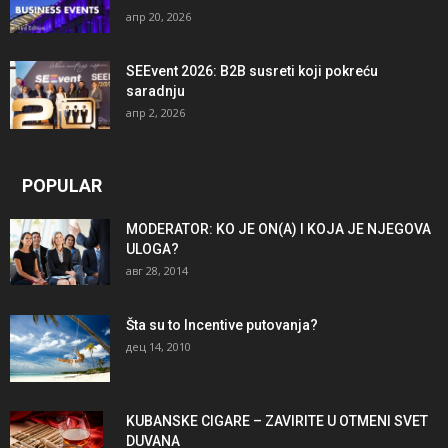
апр 20, 2026
SEEvent 2026: B2B susreti koji pokreću
saradnju
апр 2, 2026
POPULAR
MODERATOR: KO JE ON(A) I KOJA JE NJEGOVA
ULOGA?
авг 28, 2014
Šta su to Incentive putovanja?
дец 14, 2010
KUBANSKE CIGARE – ZAVIRITE U OTMENI SVET
DUVANA