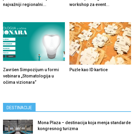
najvažniji regionalni...
workshop za event...
Završen Simpozijum u formi
Puzle kao ID kartice
vebinara „Stomatologija u
očima vizionara“
DESTINACIJE
Mona Plaza – destinacija koja menja standarde
kongresnog turizma