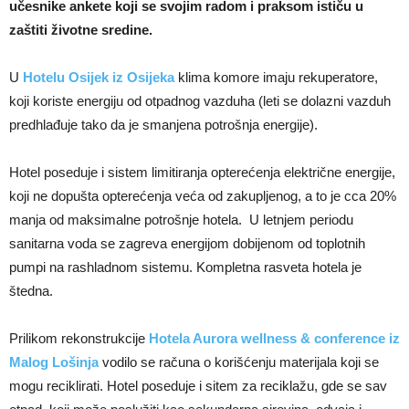
učesnike ankete koji se svojim radom i praksom ističu u
zaštiti životne sredine.
U
Hotelu Osijek iz Osijeka
klima komore imaju rekuperatore,
koji koriste energiju od otpadnog vazduha (leti se dolazni vazduh
predhlađuje tako da je smanjena potrošnja energije).
Hotel poseduje i sistem limitiranja opterećenja električne energije,
koji ne dopušta opterećenja veća od zakupljenog, a to je cca 20%
manja od maksimalne potrošnje hotela. U letnjem periodu
sanitarna voda se zagreva energijom dobijenom od toplotnih
pumpi na rashladnom sistemu. Kompletna rasveta hotela je
štedna.
Prilikom rekonstrukcije
Hotela Aurora wellness & conference iz
Malog Lošinja
vodilo se računa o korišćenju materijala koji se
mogu reciklirati. Hotel poseduje i sitem za reciklažu, gde se sav