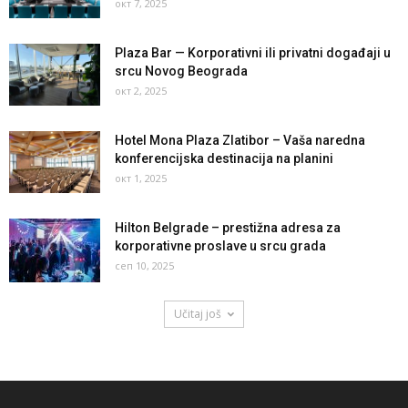
окт 7, 2025
Plaza Bar — Korporativni ili privatni događaji u
srcu Novog Beograda
окт 2, 2025
Hotel Mona Plaza Zlatibor – Vaša naredna
konferencijska destinacija na planini
окт 1, 2025
Hilton Belgrade – prestižna adresa za
korporativne proslave u srcu grada
сеп 10, 2025
Učitaj još