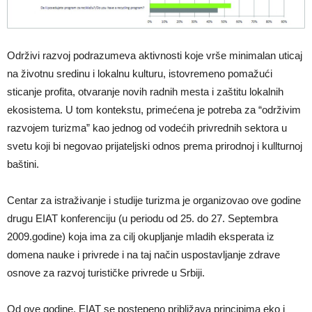
Održivi razvoj podrazumeva aktivnosti koje vrše minimalan uticaj
na životnu sredinu i lokalnu kulturu, istovremeno pomažući
sticanje profita, otvaranje novih radnih mesta i zaštitu lokalnih
ekosistema. U tom kontekstu, primećena je potreba za “održivim
razvojem turizma” kao jednog od vodećih privrednih sektora u
svetu koji bi negovao prijateljski odnos prema prirodnoj i kullturnoj
baštini.
Centar za istraživanje i studije turizma je organizovao ove godine
drugu EIAT konferenciju (u periodu od 25. do 27. Septembra
2009.godine) koja ima za cilj okupljanje mladih eksperata iz
domena nauke i privrede i na taj način uspostavljanje zdrave
osnove za razvoj turističke privrede u Srbiji.
Od ove godine, EIAT se postepeno približava principima eko i