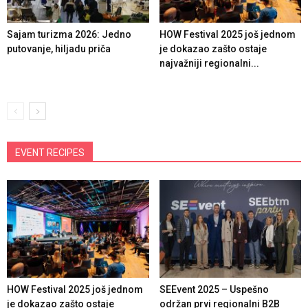
Sajam turizma 2026: Jedno
HOW Festival 2025 još jednom
putovanje, hiljadu priča
je dokazao zašto ostaje
najvažniji regionalni...
EVENT RECIPES
HOW Festival 2025 još jednom
SEEvent 2025 – Uspešno
je dokazao zašto ostaje
održan prvi regionalni B2B