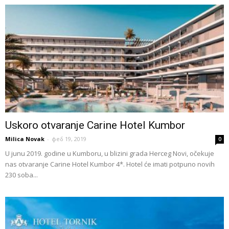
Uskoro otvaranje Carine Hotel Kumbor
Milica Novak
-
феб 19, 2019
0
U junu 2019. godine u Kumboru, u blizini grada Herceg Novi, očekuje
nas otvaranje Carine Hotel Kumbor 4*. Hotel će imati potpuno novih
230 soba...