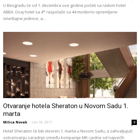
U Beogradu će od 1. decembra ove godine početi sa radom hotel
ABBA. Ovaj hotel sa 4* raspolaže sa 44 moderno opremljene
smeštajne jedinice, a...
Otvaranje hotela Sheraton u Novom Sadu 1.
marta
Milica Novak
-
сеп 19, 2017
0
Hotel Sheraton će biti otvoren 1. marta u Novom Sadu, a zahvaljujući
ostvarivanju saradnje između kompanije MK i jedne od najvećih