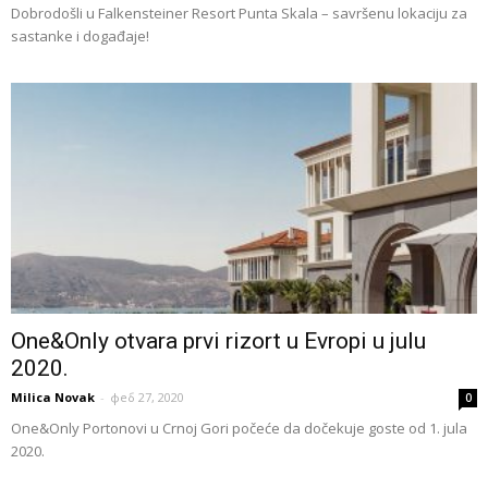
Dobrodošli u Falkensteiner Resort Punta Skala – savršenu lokaciju za
sastanke i događaje!
One&Only otvara prvi rizort u Evropi u julu
2020.
Milica Novak
-
феб 27, 2020
0
One&Only Portonovi u Crnoj Gori počeće da dočekuje goste od 1. jula
2020.