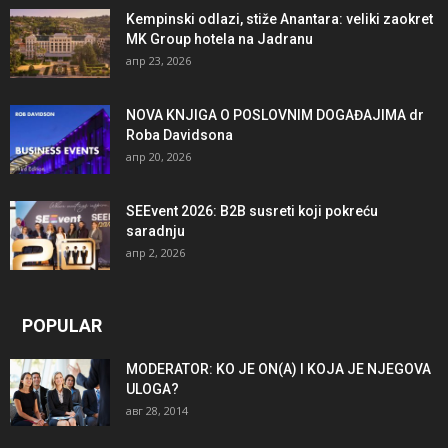
Kempinski odlazi, stiže Anantara: veliki zaokret
MK Group hotela na Jadranu
апр 23, 2026
NOVA KNJIGA O POSLOVNIM DOGAĐAJIMA dr
Roba Davidsona
апр 20, 2026
SEEvent 2026: B2B susreti koji pokreću
saradnju
апр 2, 2026
POPULAR
MODERATOR: KO JE ON(A) I KOJA JE NJEGOVA
ULOGA?
авг 28, 2014