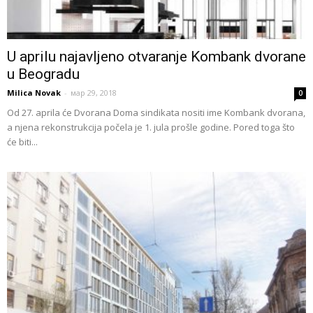
U aprilu najavljeno otvaranje Kombank dvorane
u Beogradu
Milica Novak
-
мар 29, 2018
0
Od 27. aprila će Dvorana Doma sindikata nositi ime Kombank dvorana,
a njena rekonstrukcija počela je 1. jula prošle godine. Pored toga što
će biti...