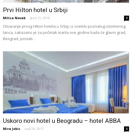
Prvi Hilton hotel u Srbiji
Milica Novak
-
феб 21, 2018
0
Otvaranje prvog Hilton hotela u Srbiji, iz svetski poznatog istoimenog
lanca, zakazano je za početak marta ove godine kada će glavni grad,
Beograd, postati...
Uskoro novi hotel u Beogradu – hotel ABBA
Mira Jokic
-
нов 24, 2017
0