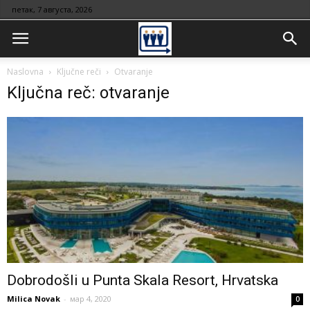
петак, 7 августа, 2026
Naslovna
Ključne reči
Otvaranje
Ključna reč: otvaranje
Dobrodošli u Punta Skala Resort, Hrvatska
Milica Novak
-
мар 4, 2020
0