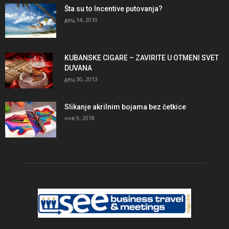
Šta su to Incentive putovanja?
дец 14, 2010
KUBANSKE CIGARE – ZAVIRITE U OTMENI SVET
DUVANA
дец 30, 2013
Slikanje akrilnim bojama bez četkice
нов 9, 2018