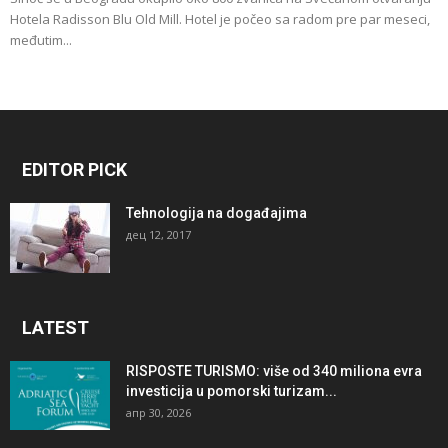
Hotela Radisson Blu Old Mill. Hotel je počeo sa radom pre par meseci,
međutim...
EDITOR PICK
Tehnologija na događajima
дец 12, 2017
LATEST
RISPOSTE TURISMO: više od 340 miliona evra
investicija u pomorski turizam...
апр 30, 2026