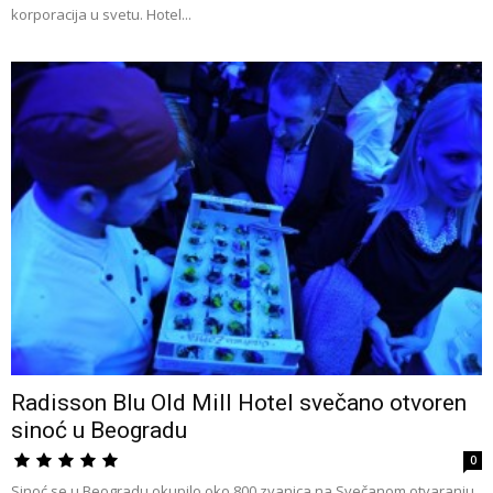
korporacija u svetu. Hotel...
Radisson Blu Old Mill Hotel svečano otvoren
sinoć u Beogradu
0
Sinoć se u Beogradu okupilo oko 800 zvanica na Svečanom otvaranju