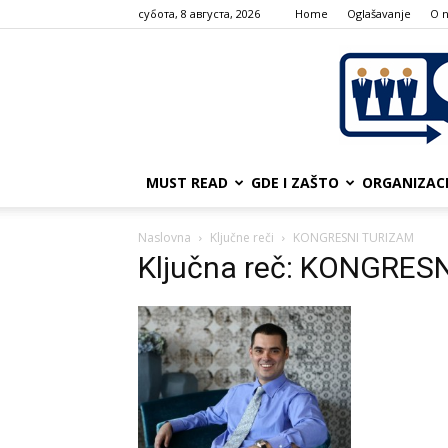
субота, 8 августа, 2026
Home
Oglašavanje
О 
MUST READ
GDE I ZAŠTO
ORGANIZAC
Naslovna
Ključne reči
KONGRESNI TURIZAM
Ključna reč: KONGRES