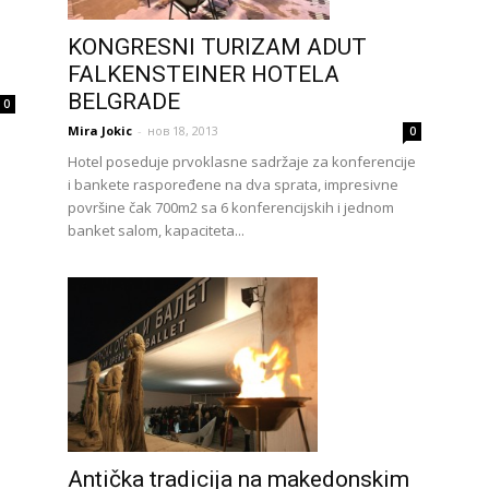
travel
KONGRESNI TURIZAM ADUT
FALKENSTEINER HOTELA
BELGRADE
0
Mira Jokic
-
нов 18, 2013
0
Hotel poseduje prvoklasne sadržaje za konferencije
&
i bankete raspoređene na dva sprata, impresivne
površine čak 700m2 sa 6 konferencijskih i jednom
banket salom, kapaciteta...
meetings
magazine
Antička tradicija na makedonskim