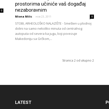
prostorima učiniće vaš događaj
nezaboravnim
0
Miona Milic
-
нов 23, 2011
0
STOBI, ARHEOLOŠKO NALAZIŠTE - Smešten u plodnoj
dolini na samo nekoliko minuta od centralnog
autoputa od severa ka jugu, koji povezuje
Makedoniju sa Grčkom,...
Stranica 2 od ukupno 2
LATEST
P