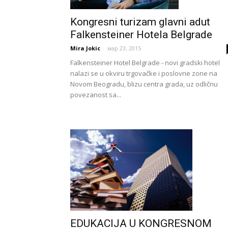
Kongresni turizam glavni adut
Falkensteiner Hotela Belgrade
Mira Jokic
-
мар 23, 2015
Falkensteiner Hotel Belgrade - novi gradski hotel
nalazi se u okviru trgovačke i poslovne zone na
Novom Beogradu, blizu centra grada, uz odličnu
povezanost sa...
EDUKACIJA U KONGRESNOM