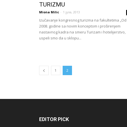
TURIZMU
Miona Milic
-
1 јула, 2013
Izučavanje kongresnog turizma na fakultetima „Od
2008. godine sa novim konceptom i proširenjem
nastavnog kadra na smeru Turizam i hotelijerstvo,
uspeli smo da u sklopu...
1
2
EDITOR PICK