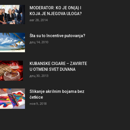
MODERATOR: KO JE ON(A) I
KOJA JE NJEGOVA ULOGA?
авг 28, 2014
Šta su to Incentive putovanja?
дец 14, 2010
KUBANSKE CIGARE – ZAVIRITE
U OTMENI SVET DUVANA
дец 30, 2013
Slikanje akrilnim bojama bez
četkice
нов 9, 2018