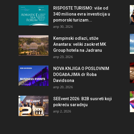
RISPOSTE TURISMO: više od
340 miliona evra investicija u
pomorski turizam...
апр 30, 2026
Kempinski odlazi, stiže
Anantara: veliki zaokret MK
Group hotela na Jadranu
апр 23, 2026
NOVA KNJIGA O POSLOVNIM
DOGAĐAJIMA dr Roba
Davidsona
апр 20, 2026
SEEvent 2026: B2B susreti koji
pokreću saradnju
апр 2, 2026