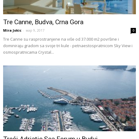
Tre Canne, Budva, Crna Gora
Mira Jokic
-
мар 9, 2017
0
Tre Canne su rasprostranjene na više od 37.000 m2 površine i
dominiraju gradom sa svoje tri kule - petnaestospratnicom Sky View i
osmospratnicama Crystal...
Treći Adriatic Sea Forum u Budvi