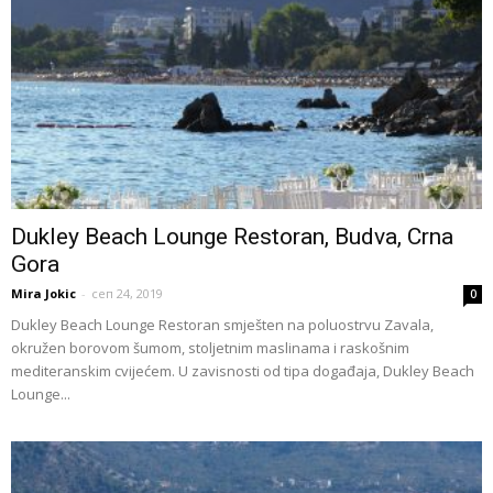
Dukley Beach Lounge Restoran, Budva, Crna
Gora
Mira Jokic
-
сеп 24, 2019
0
Dukley Beach Lounge Restoran smješten na poluostrvu Zavala,
okružen borovom šumom, stoljetnim maslinama i raskošnim
mediteranskim cvijećem. U zavisnosti od tipa događaja, Dukley Beach
Lounge...