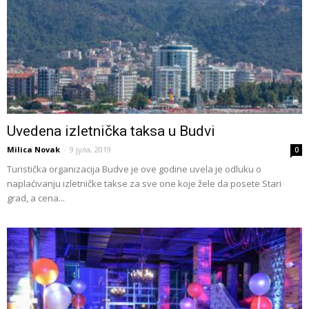
Uvedena izletnička taksa u Budvi
Milica Novak
-
9 јула, 2019
0
Turistička organizacija Budve je ove godine uvela je odluku o
naplaćivanju izletničke takse za sve one koje žele da posete Stari
grad, a cena...