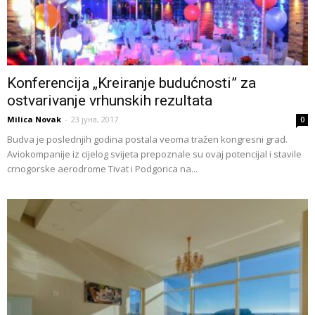
Konferencija „Kreiranje budućnosti” za
ostvarivanje vrhunskih rezultata
Milica Novak
-
23 јуна, 2017
0
Budva je poslednjih godina postala veoma tražen kongresni grad.
Aviokompanije iz cijelog svijeta prepoznale su ovaj potencijal i stavile
crnogorske aerodrome Tivat i Podgorica na...