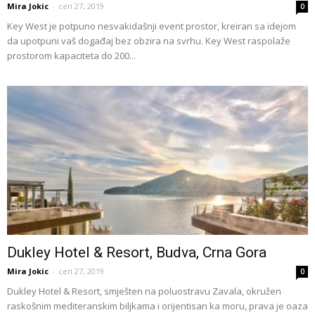
Mira Jokic
-
сеп 27, 2019
0
Key West je potpuno nesvakidašnji event prostor, kreiran sa idejom
da upotpuni vaš događaj bez obzira na svrhu. Key West raspolaže
prostorom kapaciteta do 200...
Dukley Hotel & Resort, Budva, Crna Gora
Mira Jokic
-
сеп 27, 2019
0
Dukley Hotel & Resort, smješten na poluostravu Zavala, okružen
raskošnim mediteranskim biljkama i orijentisan ka moru, prava je oaza