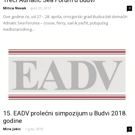
Milica Novak
-
феб 23, 2017
0
Ove godine će, od 27 – 28. aprila, crnogorski grad Budva biti domaćin
Adriatic Sea Foruma – cruise, ferry, sail & yacht, putujućeg
međunarodnog...
15. EADV prolećni simpozijum u Budvi 2018.
godine
Mira Jokic
-
1 јула, 2016
0