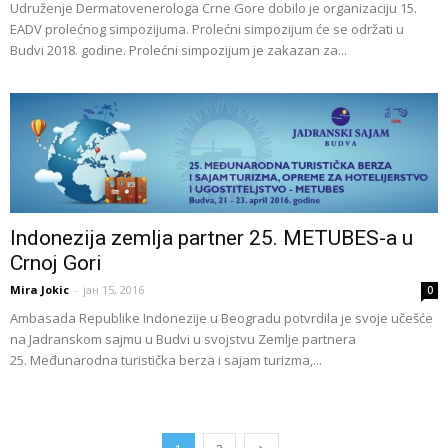
Udruženje Dermatovenerologa Crne Gore dobilo je organizaciju 15.
EADV prolećnog simpozijuma. Prolećni simpozijum će se održati u
Budvi 2018. godine. Prolećni simpozijum je zakazan za...
Indonezija zemlja partner 25. METUBES-a u
Crnoj Gori
Mira Jokic
-
јан 15, 2016
0
Ambasada Republike Indonezije u Beogradu potvrdila je svoje učešće
na Jadranskom sajmu u Budvi u svojstvu Zemlje partnera
25. Međunarodna turistička berza i sajam turizma,...