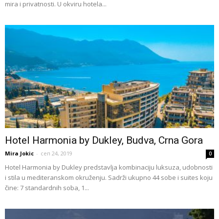
mira i privatnosti. U okviru hotela...
Hotel Harmonia by Dukley, Budva, Crna Gora
Mira Jokic
-
сеп 24, 2019
0
Hotel Harmonia by Dukley predstavlja kombinaciju luksuza, udobnosti
i stila u mediteranskom okruženju. Sadrži ukupno 44 sobe i suites koju
čine: 7 standardnih soba, 1...