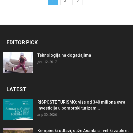
1
2
EDITOR PICK
Tehnologija na događajima
дец 12, 2017
LATEST
RISPOSTE TURISMO: više od 340 miliona evra
investicija u pomorski turizam...
апр 30, 2026
Kempinski odlazi, stiže Anantara: veliki zaokret