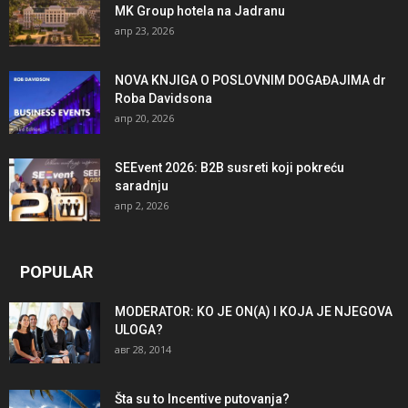
MK Group hotela na Jadranu
апр 23, 2026
NOVA KNJIGA O POSLOVNIM DOGAĐAJIMA dr
Roba Davidsona
апр 20, 2026
SEEvent 2026: B2B susreti koji pokreću
saradnju
апр 2, 2026
POPULAR
MODERATOR: KO JE ON(A) I KOJA JE NJEGOVA
ULOGA?
авг 28, 2014
Šta su to Incentive putovanja?