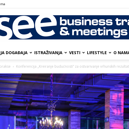
ama
IJA DOGAĐAJA
ISTRAŽIVANJA
VESTI
LIFESTYLE
О NAM
SEE
 prakse
Konferencija „Kreiranje budućnosti” za ostvarivanje vrhunskih rezulta
Business