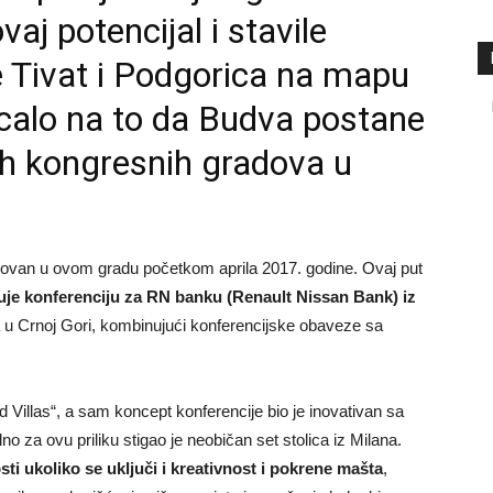
aj potencijal i stavile
 Tivat i Podgorica na mapu
ticalo na to da Budva postane
jih kongresnih gradova u
nizovan u ovom gradu početkom aprila 2017. godine. Ovaj put
uje konferenciju za RN banku (Renault Nissan Bank) iz
a u Crnoj Gori, kombinujući konferencijske obaveze sa
 Villas“, a sam koncept konferencije bio je inovativan sa
no za ovu priliku stigao je neobičan set stolica iz Milana.
ti ukoliko se uključi i kreativnost i pokrene mašta
,