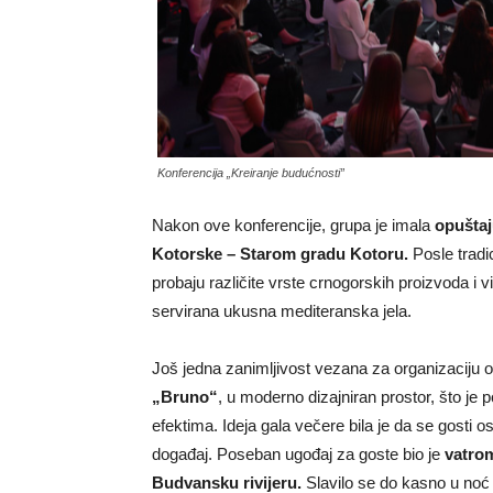
Konferencija „Kreiranje budućnosti”
Nakon ove konferencije, grupa je imala
opuštaj
Kotorske – Starom gradu Kotoru.
Posle tradic
probaju različite vrste crnogorskih proizvoda i v
servirana ukusna mediteranska jela.
Još jedna zanimljivost vezana za organizaciju o
„Bruno“
, u moderno dizajniran prostor, što je p
efektima. Ideja gala večere bila je da se gosti 
događaj. Poseban ugođaj za goste bio je
vatrom
Budvansku rivijeru.
Slavilo se do kasno u noć