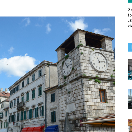
Za
fo
„S
vi