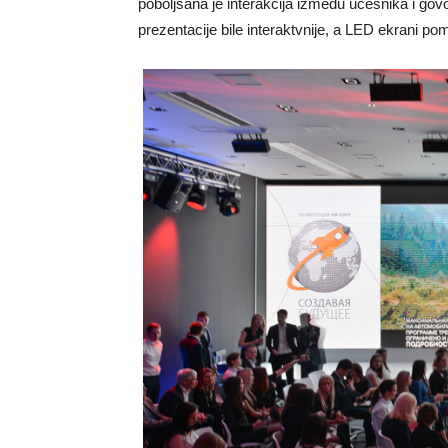
poboljšana je interakcija između učesnika i govo
prezentacije bile interaktvnije, a LED ekrani pom