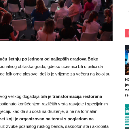
uću šetnju po jednom od najlepših gradova Boke
ionalnog obilaska grada, gde su učesnici bili u prilici da
ide folklorne plesove, došlo je vrijeme za večeru na kojoj su
HO
je
za
re
vog velikog događaja bila je
transformacija restorana
ostignuto korišćenjem različitih vrsta rasvjete i specijalnim
osjećaju kao da su došli na druženje, a ne na formalan
et koji je organizovan na terasi s pogledom na
 uz zvuke poznatog ruskog benda, saksofonista i akrobata