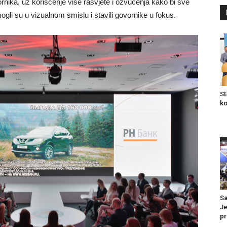
rnika, uz korišćenje više rasvjete i ozvučenja kako bi sve
ogli su u vizualnom smislu i stavili govornike u fokus.
SE
ko
Sa
Je
pr