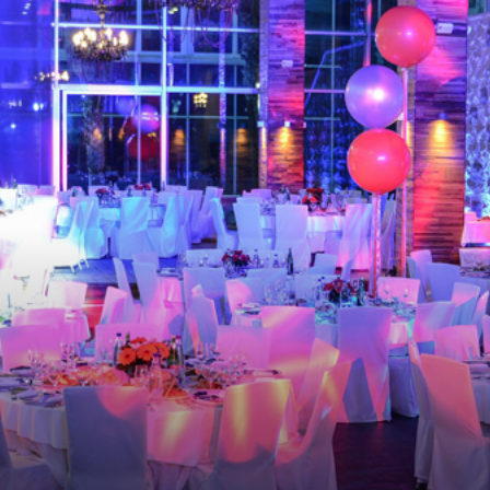
travel
&
meetings
magazine