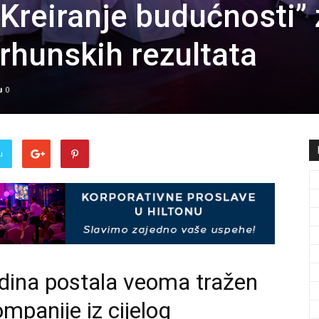
„Kreiranje budućnosti” 
vrhunskih rezultata
0
u
odina postala veoma tražen
mpanije iz cijelog