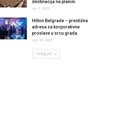
destinacija na planini
окт 1, 2025
Hilton Belgrade – prestižna
adresa za korporativne
proslave u srcu grada
сеп 10, 2025
Učitaj još