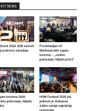
HOT NEWS
Event 2026: B2B susreti
Predstavljen 47.
ji pokreću saradnju
Međunarodni sajam
turizma – „Jedno
putovanje, hiljadu priča“
jam turizma 2026:
HOW Festival 2025 još
dno putovanje, hiljadu
jednom je dokazao
iča
zašto ostaje najvažniji
regionalni...