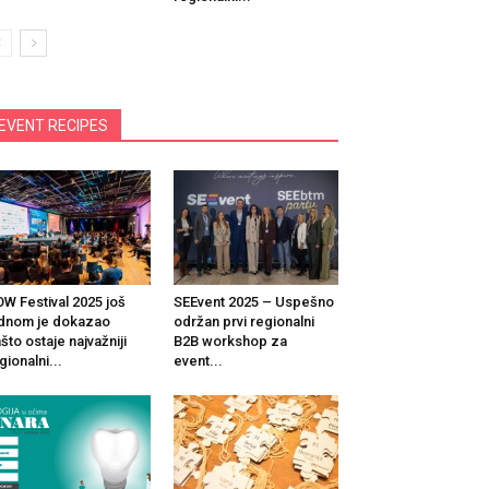
EVENT RECIPES
W Festival 2025 još
SEEvent 2025 – Uspešno
dnom je dokazao
održan prvi regionalni
što ostaje najvažniji
B2B workshop za
gionalni...
event...