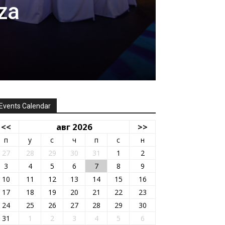
za
Events Calendar
<<
авг 2026
>>
п
у
с
ч
п
с
н
27
28
29
30
31
1
2
3
4
5
6
7
8
9
10
11
12
13
14
15
16
17
18
19
20
21
22
23
24
25
26
27
28
29
30
31
1
2
3
4
5
6