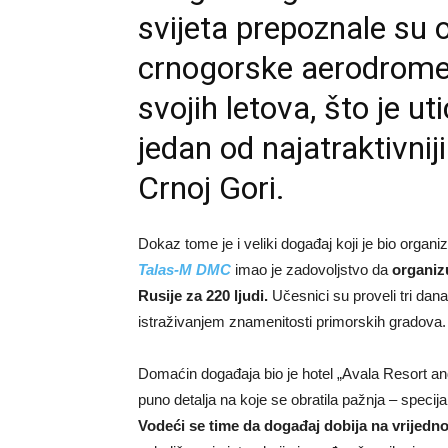
svijeta prepoznale su ov
crnogorske aerodrome
svojih letova, što je u
jedan od najatraktivni
Crnoj Gori.
Dokaz tome je i veliki događaj koji je bio orga
Talas-M DMC
imao je zadovoljstvo da
organiz
Rusije za 220 ljudi.
Učesnici su proveli tri dan
istraživanjem znamenitosti primorskih gradova.
Domaćin događaja bio je hotel „Avala Resort and
puno detalja na koje se obratila pažnja – specijal
Vodeći se time da događaj dobija na vrijednos