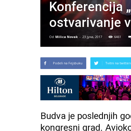
Konferencija 
ostvarivanje 
Od
Milica Novak
-
23 јуна, 2017
6461
Podeli na Fejsbuku
Tvitni na twitter
Budva je poslednjih g
kongresni grad. Avioko