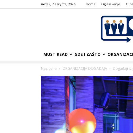
петак, 7 августа, 2026
Home
Oglašavanje
О n
MUST READ
GDE I ZAŠTO
ORGANIZAC
Naslovna
ORGANIZACIJA DOGAĐAJA
Događaji iz