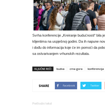
Svrha konferencije „Kreiranje budućnosti“ bila 
klijentima na uspješnoj godini. Da ih napune no
i dođu do informacija koje će im pomoći da pobol
sa ostvarivanjem vrhunskih rezultata.
KLJUČNE REČI
budva
crna gora
konferencija
SHARE
Facebook
Twitter
Prethodni tekst