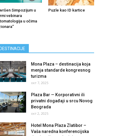
vršen Simpozijum u
Puzle kao ID kartice
rmi vebinara
tomatologija u očima
zionara“
DESTINACIJE
Mona Plaza – destinacija koja
menja standarde kongresnog
turizma
окт 7, 2025
Plaza Bar — Korporativni ili
privatni događaji u srcu Novog
Beograda
окт 2, 2025
Hotel Mona Plaza Zlatibor –
Vaša naredna konferencijska