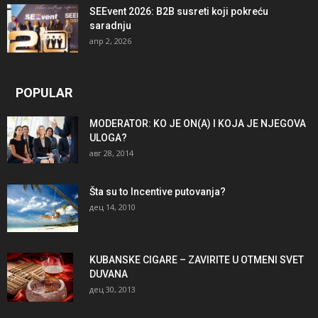
SEEvent 2026: B2B susreti koji pokreću
saradnju
апр 2, 2026
POPULAR
MODERATOR: KO JE ON(A) I KOJA JE NJEGOVA
ULOGA?
авг 28, 2014
Šta su to Incentive putovanja?
дец 14, 2010
KUBANSKE CIGARE – ZAVIRITE U OTMENI SVET
DUVANA
дец 30, 2013