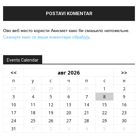
Ово веб место користи Акисмет како би смањило непожељне.
Сазнајте како се ваши коментари обрађују
.
Events Calendar
<<
авг 2026
>>
п
у
с
ч
п
с
н
27
28
29
30
31
1
2
3
4
5
6
7
8
9
10
11
12
13
14
15
16
17
18
19
20
21
22
23
24
25
26
27
28
29
30
31
1
2
3
4
5
6