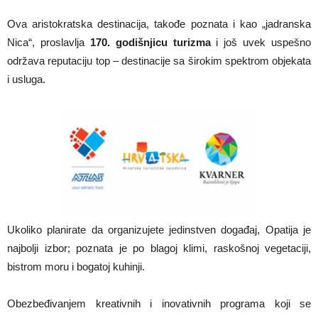
Ova aristokratska destinacija, takođe poznata i kao „jadranska
Nica“, proslavlja
170. godišnjicu turizma
i još uvek uspešno
održava reputaciju top – destinacije sa širokim spektrom objekata
i usluga.
Ukoliko planirate da organizujete jedinstven događaj, Opatija je
najbolji izbor; poznata je po blagoj klimi, raskošnoj vegetaciji,
bistrom moru i bogatoj kuhinji.
Obezbeđivanjem kreativnih i inovativnih programa koji se