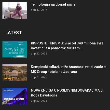
Tehnologija na događajima
дец 12, 2017
LATEST
RISPOSTE TURISMO: više od 340 miliona evra
investicija u pomorski turizam...
апр 30, 2026
Kempinski odlazi, stiže Anantara: veliki zaokret
MK Group hotela na Jadranu
апр 23, 2026
NOVA KNJIGA O POSLOVNIM DOGAĐAJIMA dr
Roba Davidsona
апр 20, 2026