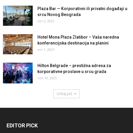
Plaza Bar — Korporativni ili privatni događaji u
srcu Novog Beograda
окт 2, 2025
Hotel Mona Plaza Zlatibor – Vaša naredna
konferencijska destinacija na planini
окт 1, 2025
Hilton Belgrade – prestižna adresa za
korporativne proslave u srcu grada
сеп 10, 2025
Učitaj još
EDITOR PICK