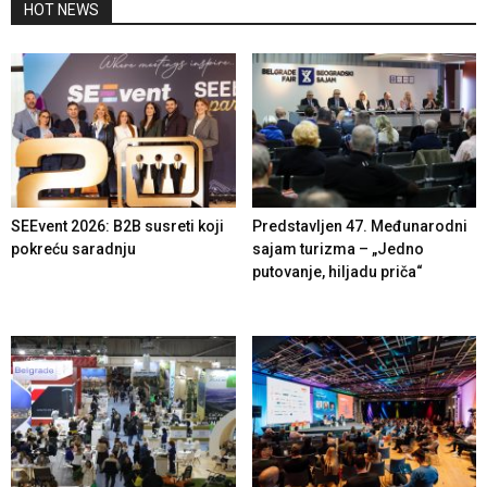
HOT NEWS
SEEvent 2026: B2B susreti koji
Predstavljen 47. Međunarodni
pokreću saradnju
sajam turizma – „Jedno
putovanje, hiljadu priča“