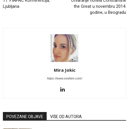
11. FIAPAC Konferencija,
Otvaranje hotela Constantine
Ljubljana
the Great u novembru 2014.
godine, u Beogradu
Mira Jokic
https://www.seebtm.com/
POVEZANE OBJAVE
VIŠE OD AUTORA