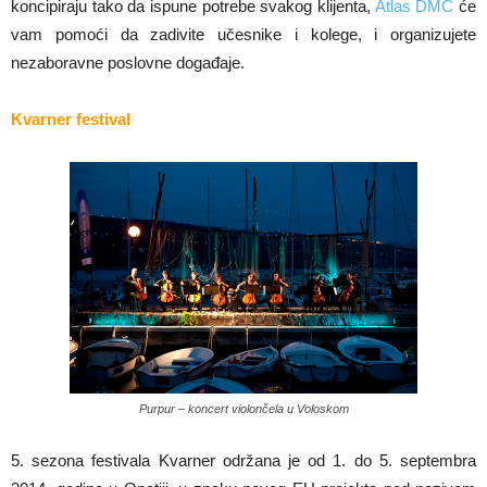
koncipiraju tako da ispune potrebe svakog klijenta,
Atlas DMC
će
vam pomoći da zadivite učesnike i kolege, i organizujete
nezaboravne poslovne događaje.
Kvarner festival
Purpur – koncert violončela u Voloskom
5. sezona festivala Kvarner održana je od 1. do 5. septembra