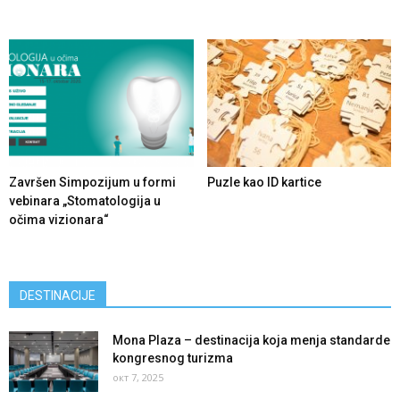
Završen Simpozijum u formi
Puzle kao ID kartice
vebinara „Stomatologija u
očima vizionara“
DESTINACIJE
Mona Plaza – destinacija koja menja standarde
kongresnog turizma
окт 7, 2025