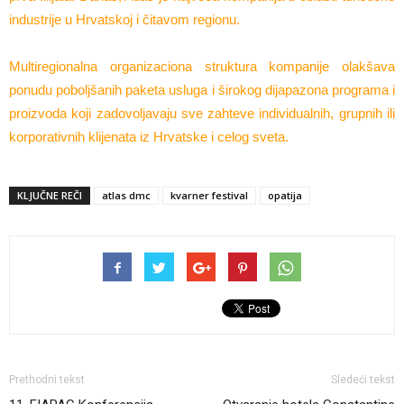
industrije u Hrvatskoj i čitavom regionu.
Multiregionalna organizaciona struktura kompanije olakšava
ponudu poboljšanih paketa usluga i širokog dijapazona programa i
proizvoda koji zadovoljavaju sve zahteve individualnih, grupnih ili
korporativnih klijenata iz Hrvatske i celog sveta.
KLJUČNE REČI
atlas dmc
kvarner festival
opatija
Prethodni tekst
Sledeći tekst