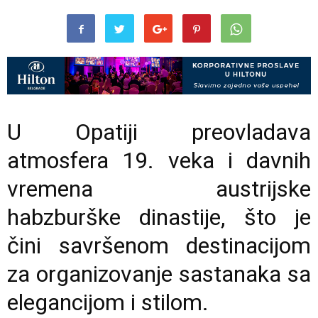
U Opatiji preovladava
atmosfera 19. veka i davnih
vremena austrijske
habzburške dinastije, što je
čini savršenom destinacijom
za organizovanje sastanaka sa
elegancijom i stilom.