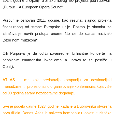
2014. godine u Opatiji, u znaku novog EU projekta pod nazivom
„Purpur – A European Opera Sound“.
Purpur je osnovan 2011. godine, kao rezultat sjajnog projekta
finansiranog od strane Evropske unije. Postao je sinonim za
istraživanje novih pristupa onome što se do danas nazivalo
„ozbiljnom muzikom“.
Cilj Purpur-a je da održi izvanredne, brilijantne koncerte na
neobičnim znamenitim lokacijama, a upravo to se postiže u
Opatiji.
ATLAS
– ime koje predstavlja kompaniju za destinacijski
menadžment i profesionalno organizovanje konferencija, koja više
od 90 godina stvara nezaboravne događaje.
Sve je počelo davne 1923. godine, kada je u Dubrovniku otvorena
prva filijala. Danas, Atlas je najveća kompanija u oblasti turističke