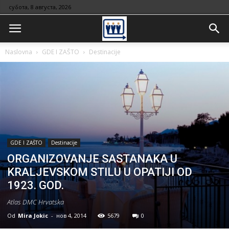
субота, 8 августа, 2026
Naslovna
GDE I ZAŠTO
Destinacije
GDE I ZAŠTO
Destinacije
ORGANIZOVANJE SASTANAKA U
KRALJEVSKOM STILU U OPATIJI OD
1923. GOD.
Atlas DMC Hrvatska
Od
Mira Jokic
-
нов 4, 2014
5679
0