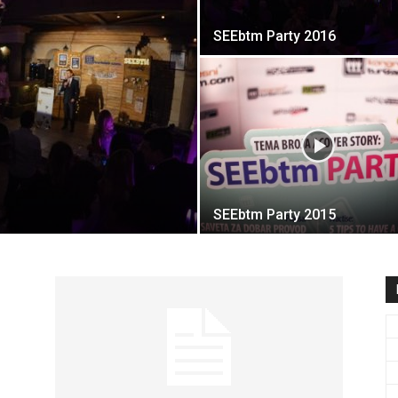
travel
SEEbtm Party 2016
&
SEEbtm Party 2015
meetings
magazine