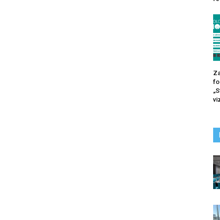
Za
fo
„S
vi