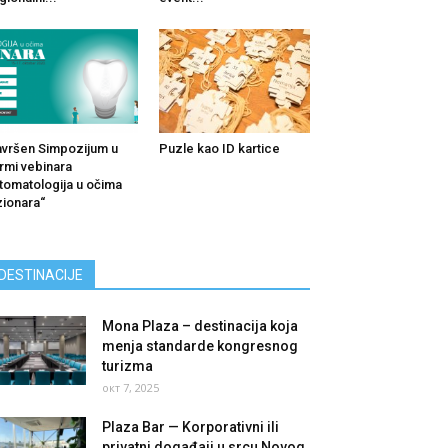
vršen Simpozijum u
Puzle kao ID kartice
rmi vebinara
tomatologija u očima
zionara“
DESTINACIJE
Mona Plaza – destinacija koja
menja standarde kongresnog
turizma
окт 7, 2025
Plaza Bar — Korporativni ili
privatni događaji u srcu Novog