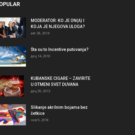
OPULAR
MODERATOR: KO JE ON(A) I
KOJA JE NJEGOVA ULOGA?
авг 28, 2014
Šta su to Incentive putovanja?
дец 14, 2010
KUBANSKE CIGARE – ZAVIRITE
U OTMENI SVET DUVANA
дец 30, 2013
Slikanje akrilnim bojama bez
četkice
нов 9, 2018