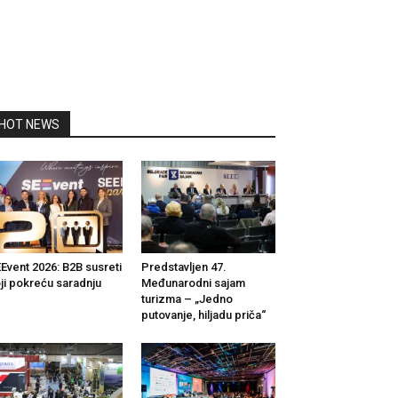
HOT NEWS
Event 2026: B2B susreti
Predstavljen 47.
ji pokreću saradnju
Međunarodni sajam
turizma – „Jedno
putovanje, hiljadu priča“