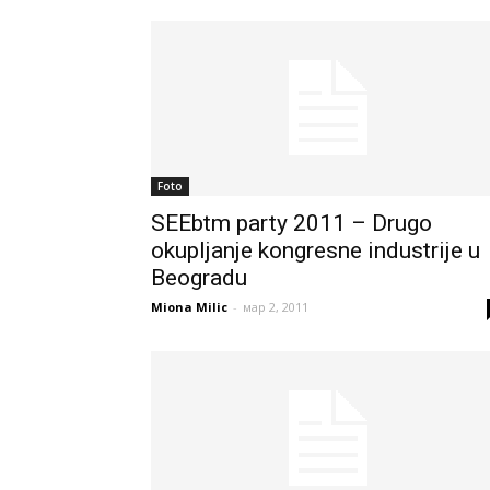
Foto
SEEbtm party 2011 – Drugo
okupljanje kongresne industrije u
Beogradu
Miona Milic
-
мар 2, 2011