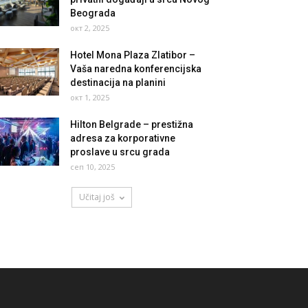
Beograda
окт 2, 2025
Hotel Mona Plaza Zlatibor –
Vaša naredna konferencijska
destinacija na planini
окт 1, 2025
Hilton Belgrade – prestižna
adresa za korporativne
proslave u srcu grada
сеп 10, 2025
Učitaj još