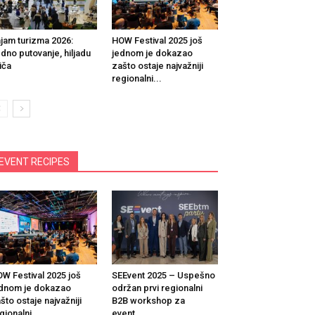
jam turizma 2026:
HOW Festival 2025 još
dno putovanje, hiljadu
jednom je dokazao
iča
zašto ostaje najvažniji
regionalni...
EVENT RECIPES
W Festival 2025 još
SEEvent 2025 – Uspešno
dnom je dokazao
održan prvi regionalni
što ostaje najvažniji
B2B workshop za
gionalni...
event...