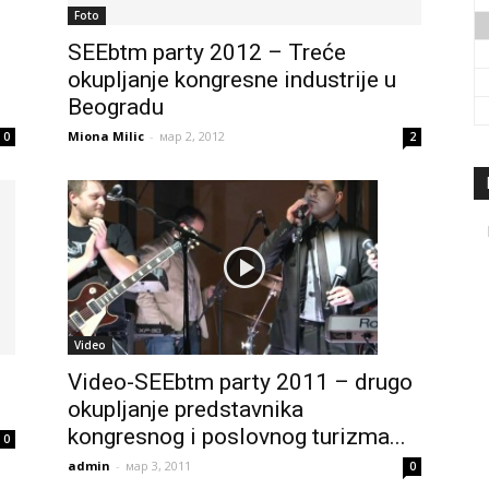
Foto
SEEbtm party 2012 – Treće
okupljanje kongresne industrije u
Beogradu
Miona Milic
-
мар 2, 2012
0
2
Video
Video-SEEbtm party 2011 – drugo
okupljanje predstavnika
kongresnog i poslovnog turizma...
0
admin
-
мар 3, 2011
0