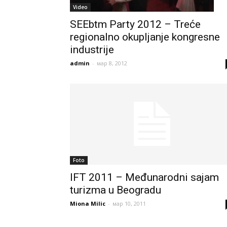
Video
SEEbtm Party 2012 – Treće
regionalno okupljanje kongresne
industrije
admin
-
мар 8, 2012
Foto
IFT 2011 – Međunarodni sajam
turizma u Beogradu
Miona Milic
-
мар 10, 2011