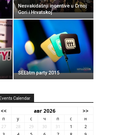
Nesvakidašnji incentive u Crnoj
Gori i Hrvatskoj
SEEbtm party 2015
Events Calendar
<<
авг 2026
>>
п
у
с
ч
п
с
н
27
28
29
30
31
1
2
3
4
5
6
7
8
9