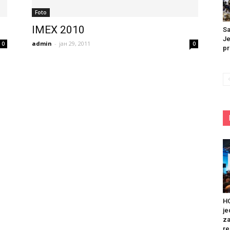
Foto
IMEX 2010
Sa
Je
admin
-
јан 29, 2011
0
0
pr
HO
je
za
re