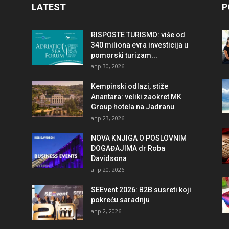
LATEST
P
RISPOSTE TURISMO: više od
340 miliona evra investicija u
pomorski turizam...
апр 30, 2026
Kempinski odlazi, stiže
Anantara: veliki zaokret MK
Group hotela na Jadranu
апр 23, 2026
NOVA KNJIGA O POSLOVNIM
DOGAĐAJIMA dr Roba
Davidsona
апр 20, 2026
SEEvent 2026: B2B susreti koji
pokreću saradnju
апр 2, 2026