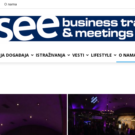
О nama
IJA DOGAĐAJA
ISTRAŽIVANJA
VESTI
LIFESTYLE
О NAM
SEE
Business