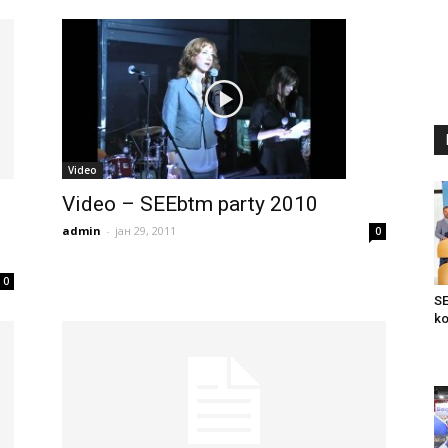
Video
Video – SEEbtm party 2010
admin
-
јан 29, 2011
0
0
SE
ko