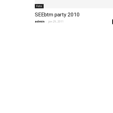
Foto
SEEbtm party 2010
admin
-
јан 29, 2011