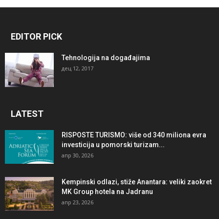
EDITOR PICK
Tehnologija na događajima
дец 12, 2017
LATEST
RISPOSTE TURISMO: više od 340 miliona evra
investicija u pomorski turizam...
апр 30, 2026
Kempinski odlazi, stiže Anantara: veliki zaokret
MK Group hotela na Jadranu
апр 23, 2026