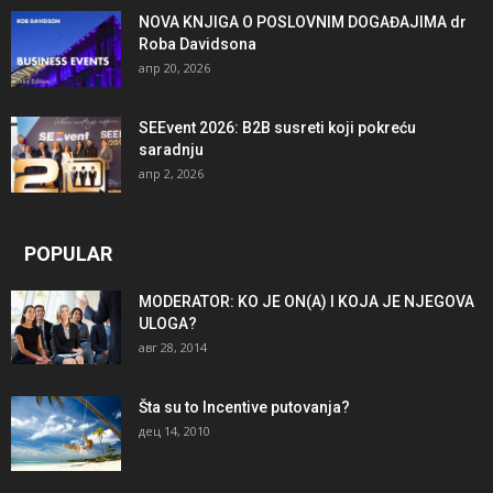
NOVA KNJIGA O POSLOVNIM DOGAĐAJIMA dr
Roba Davidsona
апр 20, 2026
SEEvent 2026: B2B susreti koji pokreću
saradnju
апр 2, 2026
POPULAR
MODERATOR: KO JE ON(A) I KOJA JE NJEGOVA
ULOGA?
авг 28, 2014
Šta su to Incentive putovanja?
дец 14, 2010