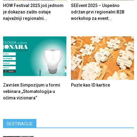
HOW Festival 2025 još jednom
SEEvent 2025 – Uspešno
je dokazao zašto ostaje
održan prvi regionalni B2B
najvažniji regionalni...
workshop za event...
Završen Simpozijum u formi
Puzle kao ID kartice
vebinara „Stomatologija u
očima vizionara“
DESTINACIJE