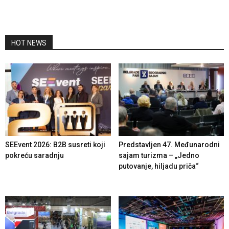
HOT NEWS
SEEvent 2026: B2B susreti koji
Predstavljen 47. Međunarodni
pokreću saradnju
sajam turizma – „Jedno
putovanje, hiljadu priča“