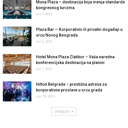
Mona Plaza – destinacija koja menja standarde
kongresnog turizma
окт 7, 2025
Plaza Bar — Korporativni ili privatni događaji u
srcu Novog Beograda
окт 2, 2025
Hotel Mona Plaza Zlatibor – Vaša naredna
konferencijska destinacija na planini
окт 1, 2025
Hilton Belgrade – prestižna adresa za
korporativne proslave u srcu grada
сеп 10, 2025
Učitaj još