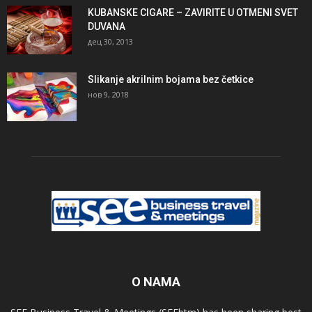
KUBANSKE CIGARE – ZAVIRITE U OTMENI SVET
DUVANA
дец 30, 2013
Slikanje akrilnim bojama bez četkice
нов 9, 2018
O NAMA