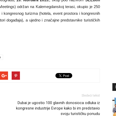
eetings) održan na Kalemegdanskoj terasi, okupio je 250
g i kongresnog turizma (hotela, event prostora i kongresnih
ori događaja), a ujedno i značajne predstavnike turističkih
y
Sledeći tekst
Dubai je ugostio 100 glavnih donosioca odluka iz
kongresne industrije Evrope kako bi im predstavio
svoju turističku ponudu