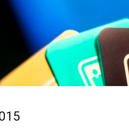
travel
&
meetings
2015
magazine