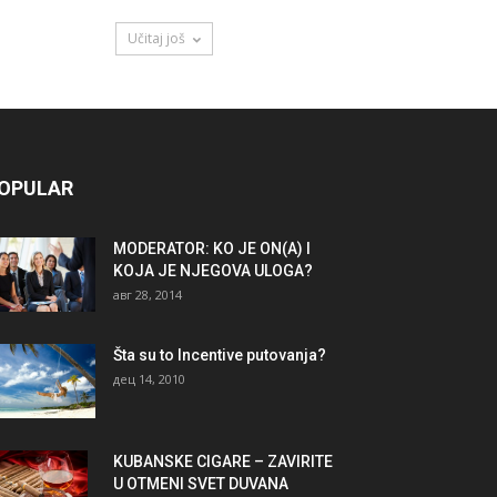
Učitaj još
OPULAR
MODERATOR: KO JE ON(A) I
KOJA JE NJEGOVA ULOGA?
авг 28, 2014
Šta su to Incentive putovanja?
дец 14, 2010
KUBANSKE CIGARE – ZAVIRITE
U OTMENI SVET DUVANA