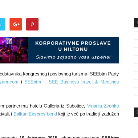
u
predstavnika kongresnog i poslovnog turizma- SEEbtm Party
izam.com
i
SEEbtm – SEE Business travel & Meetings
m partnerima hotelu Galleria iz Subotice,
Vinarija Zvonko
vali, i
Balkan Ekspres bend
koji je već po tradiciji zadužen
Beogradu,
19. februara 2015.
, skup pod nazivom
SEEbtm