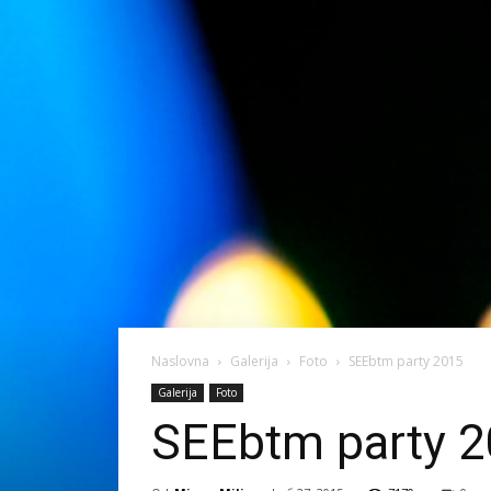
Naslovna
Galerija
Foto
SEEbtm party 2015
Galerija
Foto
SEEbtm party 