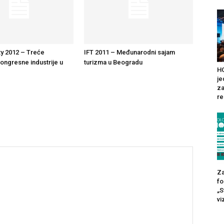
y 2012 – Treće
IFT 2011 – Međunarodni sajam
kongresne industrije u
turizma u Beogradu
HO
je
za
re
Za
fo
„S
vi