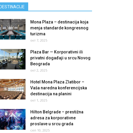
DESTINACIJE
Mona Plaza – destinacija koja
menja standarde kongresnog
turizma
окт 7, 2025
Plaza Bar — Korporativni ili
privatni događaji u srcu Novog
Beograda
окт 2, 2025
Hotel Mona Plaza Zlatibor –
Vaša naredna konferencijska
destinacija na planini
окт 1, 2025
Hilton Belgrade – prestižna
adresa za korporativne
proslave u srcu grada
сеп 10, 2025