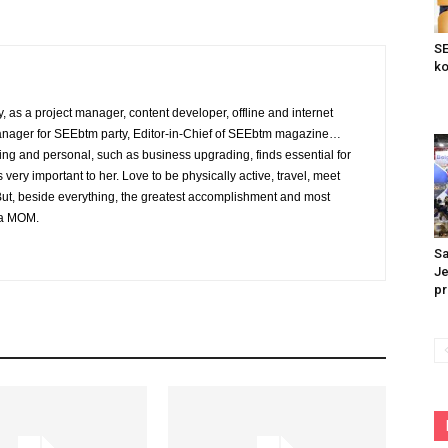
SE
ko
, as a project manager, content developer, offline and internet
nager for SEEbtm party, Editor-in-Chief of SEEbtm magazine…
ing and personal, such as business upgrading, finds essential for
is very important to her. Love to be physically active, travel, meet
ut, beside everything, the greatest accomplishment and most
g a MOM.
Sa
Je
pr