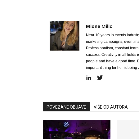
Miona Milic
Near 10 years in events industry
marketing campaigns, event ma
Professionalism, constant learn
success. Creativity in all fields 
people and have a good time. B
important thing for her is bein
POVEZANE OBJAVE
VIŠE OD AUTORA