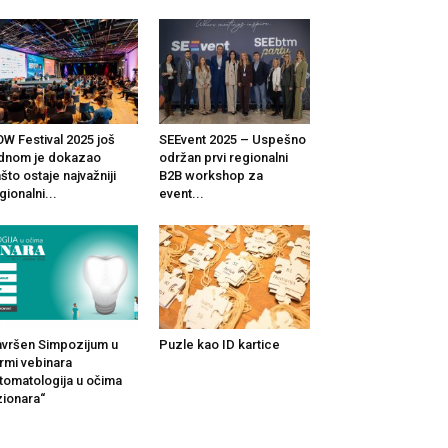
W Festival 2025 još
SEEvent 2025 – Uspešno
dnom je dokazao
održan prvi regionalni
što ostaje najvažniji
B2B workshop za
gionalni...
event...
vršen Simpozijum u
Puzle kao ID kartice
rmi vebinara
tomatologija u očima
zionara“