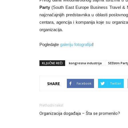
Party
(South East Europe Business Travel & M
najznačajnijih predstavnika u oblasti poslovno
centara, agencija i kompanija koje su organizat
organizacija.
Pogledajte
galeriju fotografija
!
KLJUČNE REČI
kongresna industrija
SEEbtm Part
SHARE
Facebook
Twitter
Prethodni tekst
Organizacija događaja – Šta se promenilo?