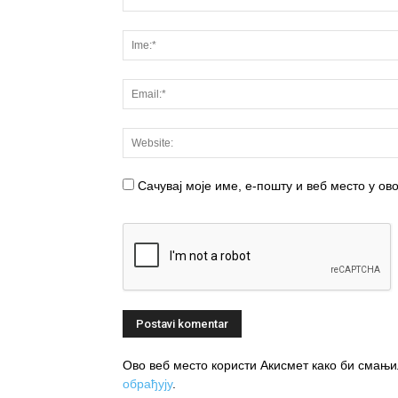
Сачувај моје име, е-пошту и веб место у о
Ово веб место користи Акисмет како би сма
обрађују
.