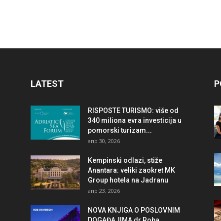
LATEST
P
RISPOSTE TURISMO: više od
340 miliona evra investicija u
pomorski turizam...
апр 30, 2026
Kempinski odlazi, stiže
Anantara: veliki zaokret MK
Group hotela na Jadranu
апр 23, 2026
NOVA KNJIGA O POSLOVNIM
DOGAĐAJIMA dr Roba