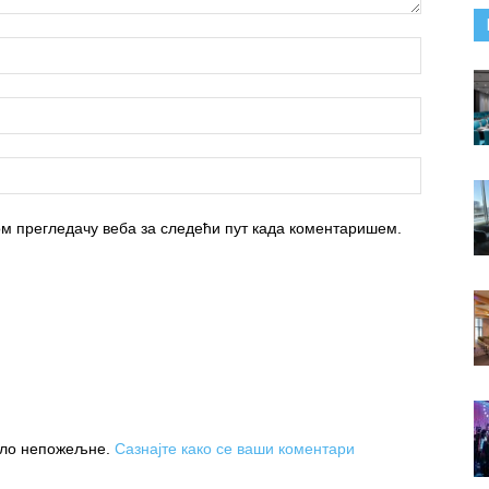
вом прегледачу веба за следећи пут када коментаришем.
њило непожељне.
Сазнајте како се ваши коментари