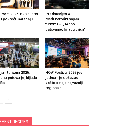
Event 2026: B2B susreti
Predstavljen 47.
ji pokreću saradnju
Međunarodni sajam
turizma – „Jedno
putovanje, hiljadu priča“
jam turizma 2026:
HOW Festival 2025 još
dno putovanje, hiljadu
jednom je dokazao
iča
zašto ostaje najvažniji
regionalni...
EVENT RECIPES