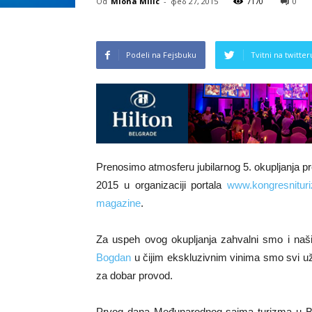
Od
Miona Milic
-
феб 27, 2015
7170
0
Podeli na Fejsbuku
Tvitni na twitter
Prenosimo atmosferu jubilarnog 5. okupljanja 
2015 u organizaciji portala
www.kongresnitur
magazine
.
Za uspeh ovog okupljanja zahvalni smo i naši
Bogdan
u čijim ekskluzivnim vinima smo svi uži
za dobar provod.
Prvog dana Međunarodnog sajma turizma u 