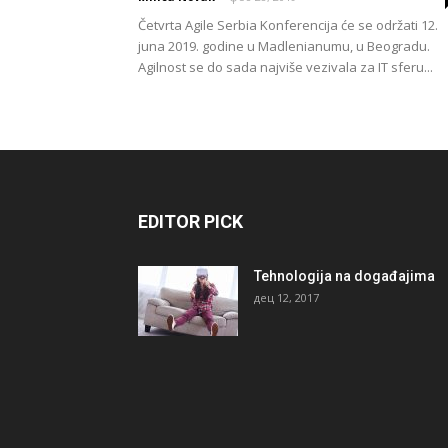
Četvrta Agile Serbia Konferencija će se održati 12.
juna 2019. godine u Madlenianumu, u Beogradu.
Agilnost se do sada najviše vezivala za IT sferu...
EDITOR PICK
Tehnologija na događajima
дец 12, 2017