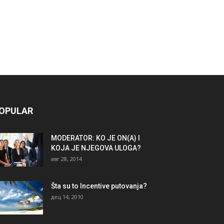
OPULAR
MODERATOR: KO JE ON(A) I
KOJA JE NJEGOVA ULOGA?
авг 28, 2014
Šta su to Incentive putovanja?
дец 14, 2010