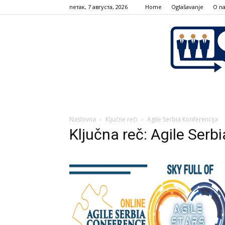
петак, 7 августа, 2026
Home
Oglašavanje
О n
Naslovna
Ključne reči
Agile Serbia Konferencija
Ključna reč: Agile Serb