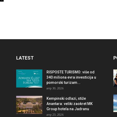
LATEST
P
RISPOSTE TURISMO: više od
340 miliona evra investicija u
pomorski turizam...
апр 30, 2026
Kempinski odlazi, stiže
Anantara: veliki zaokret MK
Group hotela na Jadranu
апр 23, 2026