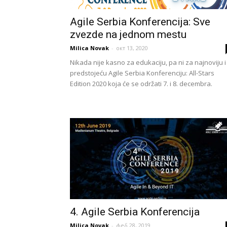
Agile Serbia Konferencija: Sve
zvezde na jednom mestu
Milica Novak
-
окт 13, 2020
Nikada nije kasno za edukaciju, pa ni za najnoviju i
predstojeću Agile Serbia Konferenciju: All-Stars
Edition 2020 koja će se održati 7. i 8. decembra.
4. Agile Serbia Konferencija
Milica Novak
-
феб 28, 2019