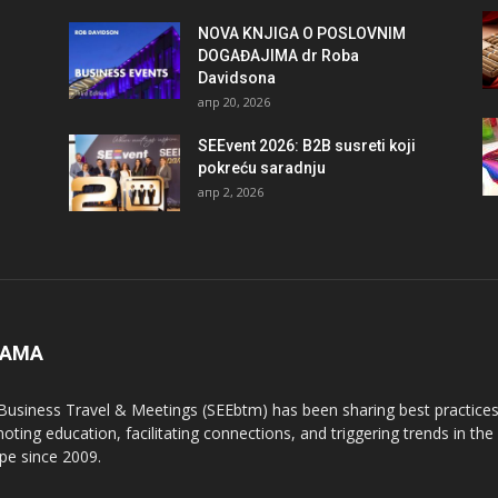
NOVA KNJIGA O POSLOVNIM
DOGAĐAJIMA dr Roba
Davidsona
апр 20, 2026
SEEvent 2026: B2B susreti koji
pokreću saradnju
апр 2, 2026
NAMA
Business Travel & Meetings (SEEbtm) has been sharing best practices
oting education, facilitating connections, and triggering trends in th
pe since 2009.