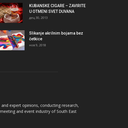
KUBANSKE CIGARE – ZAVIRITE
U OTMENI SVET DUVANA
дец 30, 2013
Slikanje akrilnim bojama bez
četkice
нов 9, 2018
 and expert opinions, conducting research,
e meeting and event industry of South East