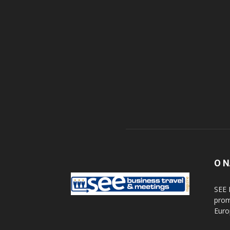
O 
SEE 
prom
Euro