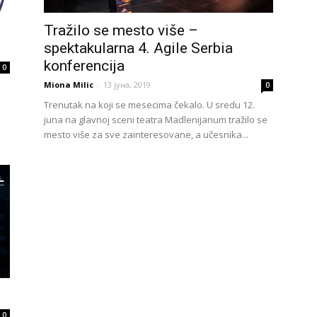
travel
Tražilo se mesto više –
spektakularna 4. Agile Serbia
konferencija
0
Miona Milic
-
13 јуна, 2019
0
Trenutak na koji se mesecima čekalo. U sredu 12.
&
juna na glavnoj sceni teatra Madlenijanum tražilo se
mesto više za sve zainteresovane, a učesnika...
meetings
magazine
0