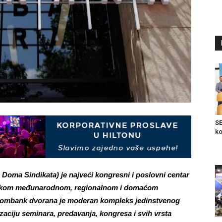
SE
ko
ma Sindikata) je najveći kongresni i poslovni centar
ijskom međunarodnom, regionalnom i domaćom
, Kombank dvorana je moderan kompleks jedinstvenog
zaciju seminara, predavanja, kongresa i svih vrsta