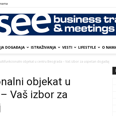
 nama
IJA DOGAĐAJA
ISTRAŽIVANJA
VESTI
LIFESTYLE
О NAM
SEE
ltifunkcionalni objekat u centru Beograda – Vaš izbor za uspešan događaj
nalni objekat u
Business
– Vaš izbor za
j