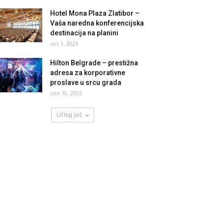
Hotel Mona Plaza Zlatibor –
Vaša naredna konferencijska
destinacija na planini
окт 1, 2025
Hilton Belgrade – prestižna
adresa za korporativne
proslave u srcu grada
сеп 10, 2025
Učitaj još