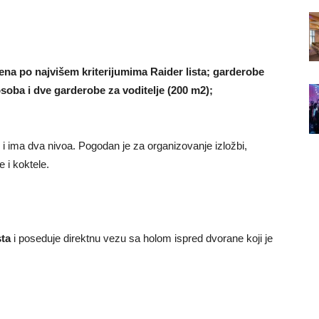
ena po najvišem kriterijumima Raider lista; garderobe
soba i dve garderobe za voditelje (200 m2);
 ima dva nivoa. Pogodan je za organizovanje izložbi,
e i koktele.
sta
i poseduje direktnu vezu sa holom ispred dvorane koji je