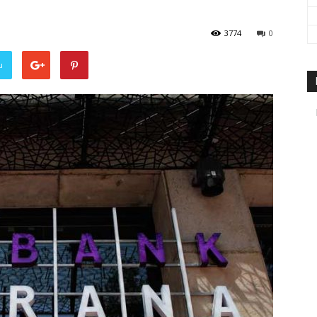
travel
3774
0
u
&
meetings
magazine