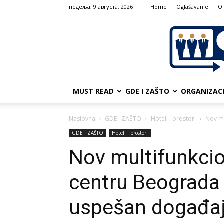
недеља, 9 августа, 2026
Home
Oglašavanje
О
MUST READ
GDE I ZAŠTO
ORGANIZAC
Naslovna
GDE I ZAŠTO
Hoteli i prostori
Nov mu
GDE I ZAŠTO
Hoteli i prostori
Nov multifunkcio
centru Beograda 
uspešan događa