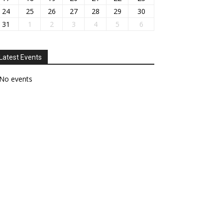
24
25
26
27
28
29
30
31
1
2
3
4
5
6
Latest Events
No events