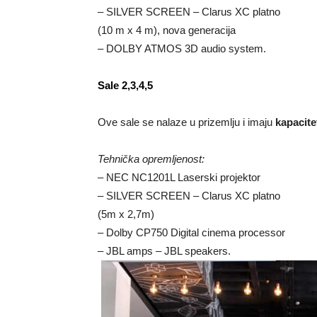
– SILVER SCREEN – Clarus XC platno
(10 m x 4 m), nova generacija
– DOLBY ATMOS 3D audio system.
Sale 2,3,4,5
Ove sale se nalaze u prizemlju i imaju
kapacite
Tehnička opremljenost:
– NEC NC1201L Laserski projektor
– SILVER SCREEN – Clarus XC platno
(5m x 2,7m)
– Dolby CP750 Digital cinema processor
– JBL amps – JBL speakers.