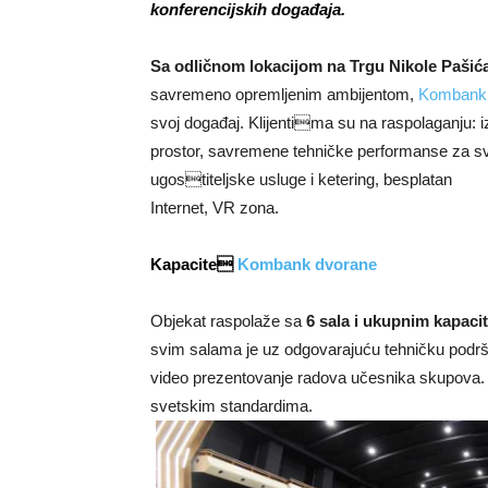
konferencijskih događaja.
Sa odličnom lokacijom na Trgu Nikole Pašića
savremeno opremljenim ambijentom,
Kombank 
svoj događaj. Klijentima su na raspolaganju: i
prostor, savremene tehničke performanse za sv
ugostiteljske usluge i ketering, besplatan
Internet, VR zona.
Kapacite
Kombank dvorane
Objekat raspolaže sa
6 sala i ukupnim kapaci
svim salama je uz odgovarajuću tehničku podr
video prezentovanje radova učesnika skupova. S
svetskim standardima.