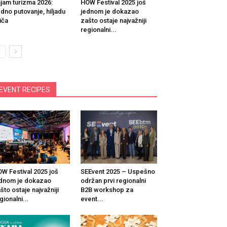
jam turizma 2026:
HOW Festival 2025 još
dno putovanje, hiljadu
jednom je dokazao
iča
zašto ostaje najvažniji
regionalni...
EVENT RECIPES
W Festival 2025 još
SEEvent 2025 – Uspešno
dnom je dokazao
održan prvi regionalni
što ostaje najvažniji
B2B workshop za
gionalni...
event...