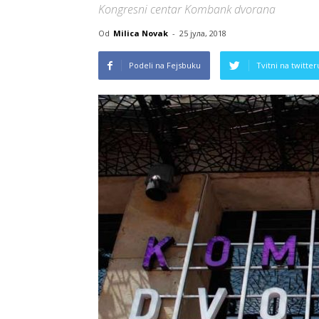
Kongresni centar Kombank dvorana
Od
Milica Novak
-
25 јула, 2018
Podeli na Fejsbuku
Tvitni na twitter