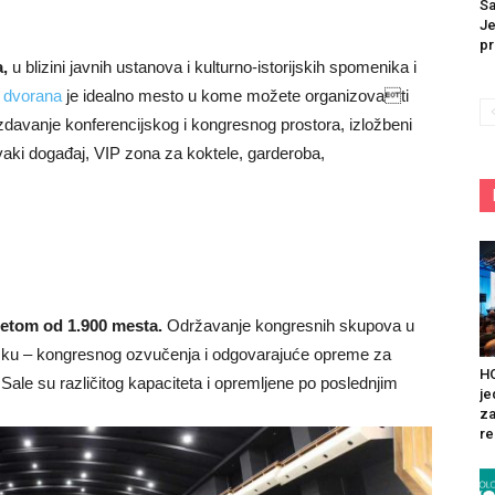
Sa
Je
pr
,
u blizini javnih ustanova i kulturno-istorijskih spomenika i
dvorana
je idealno mesto u kome možete organizovati
zdavanje konferencijskog i kongresnog prostora, izložbeni
aki događaj, VIP zona za koktele, garderoba,
tetom od 1.900 mesta.
Održavanje kongresnih skupova u
šku – kongresnog ozvučenja i odgovarajuće opreme za
HO
ale su različitog kapaciteta i opremljene po poslednjim
je
za
re