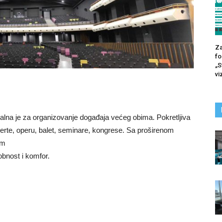
Za
fo
„S
vi
alna je za organizovanje događaja većeg obima. Pokretljiva
certe, operu, balet, seminare, kongrese. Sa proširenom
om
bnost i komfor.