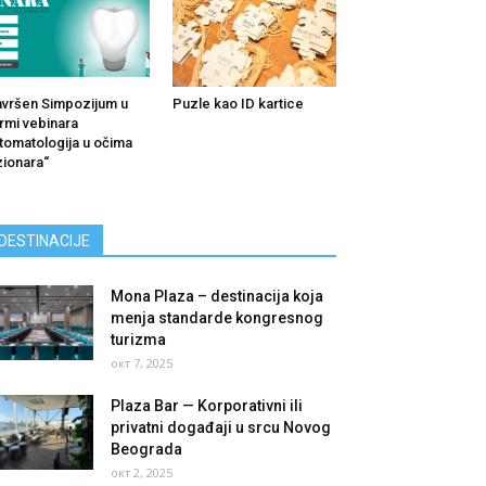
vršen Simpozijum u
Puzle kao ID kartice
rmi vebinara
tomatologija u očima
zionara“
DESTINACIJE
Mona Plaza – destinacija koja
menja standarde kongresnog
turizma
окт 7, 2025
Plaza Bar — Korporativni ili
privatni događaji u srcu Novog
Beograda
окт 2, 2025