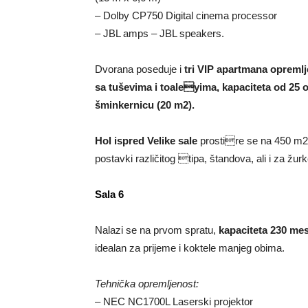
– Dolby CP750 Digital cinema processor
– JBL amps – JBL speakers.
Dvorana poseduje i
tri VIP apartmana opremlj
sa tuševima i toaleyima, kapaciteta od 25 o
šminkernicu (20 m2).
Hol ispred Velike sale
prostire se na 450 m2 i
postavki različitog tipa, štandova, ali i za žurk
Sala 6
Nalazi se na prvom spratu,
kapaciteta 230 me
idealan za prijeme i koktele manjeg obima.
Tehnička opremljenost:
– NEC NC1700L Laserski projektor