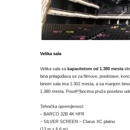
Velika sala
Velika sala sa
kapacitetom od 1.380 mesta
ide
bina prilagođava se za filmove, predstave, kon
binom sala ima 1.302 mesta, a sa manjom bin
1.380 mesta. Posetiocima pruža posebnu udo
Tehnička opremljenost:
– BARCO 32B 4K HFR
– SILVER SCREEN – Clarus XC platno
(13 m x 6,6 m)