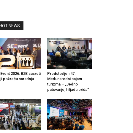
HOT NEWS
Event 2026: B2B susreti
Predstavljen 47.
ji pokreću saradnju
Međunarodni sajam
turizma – „Jedno
putovanje, hiljadu priča“