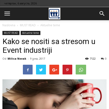
четвртак, 6 августа, 2026
Naslovna
MUST READ
Aktuelne teme
MUST READ
Aktuelne teme
Kako se nositi sa stresom u
Event industriji
Od
Milica Novak
-
9 јуна, 2017
7122
0