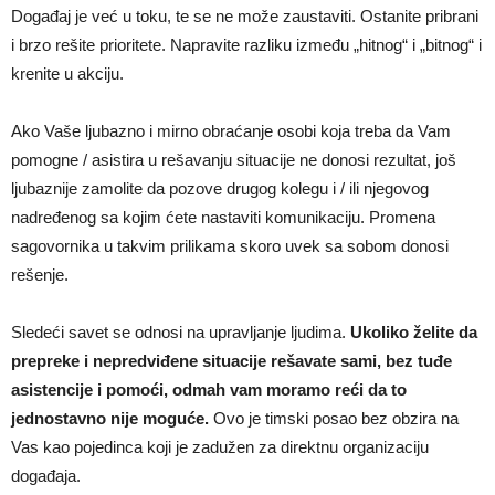
Događaj je već u toku, te se ne može zaustaviti. Ostanite pribrani
i brzo rešite prioritete. Napravite razliku između „hitnog“ i „bitnog“ i
krenite u akciju.
Ako Vaše ljubazno i mirno obraćanje osobi koja treba da Vam
pomogne / asistira u rešavanju situacije ne donosi rezultat, još
ljubaznije zamolite da pozove drugog kolegu i / ili njegovog
nadređenog sa kojim ćete nastaviti komunikaciju. Promena
sagovornika u takvim prilikama skoro uvek sa sobom donosi
rešenje.
Sledeći savet se odnosi na upravljanje ljudima.
Ukoliko želite da
prepreke i nepredviđene situacije rešavate sami, bez tuđe
asistencije i pomoći, odmah vam moramo reći da to
jednostavno nije moguće.
Ovo je timski posao bez obzira na
Vas kao pojedinca koji je zadužen za direktnu organizaciju
događaja.