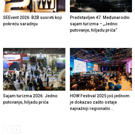
SEEvent 2026: B2B susreti koji
Predstavljen 47. Međunarodni
pokreću saradnju
sajam turizma – „Jedno
putovanje, hiljadu priča“
Sajam turizma 2026: Jedno
HOW Festival 2025 još jednom
putovanje, hiljadu priča
je dokazao zašto ostaje
najvažniji regionalni...