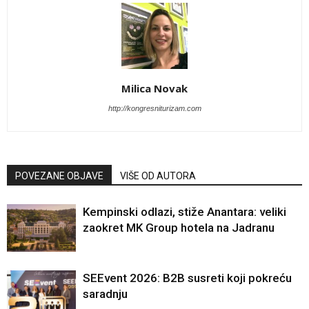
Milica Novak
http://kongresniturizam.com
POVEZANE OBJAVE
VIŠE OD AUTORA
Kempinski odlazi, stiže Anantara: veliki
zaokret MK Group hotela na Jadranu
SEEvent 2026: B2B susreti koji pokreću
saradnju