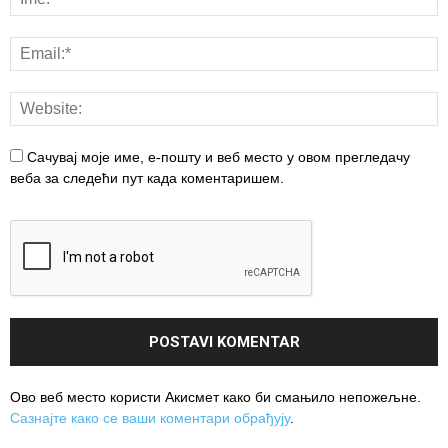
Сачувај моје име, е-пошту и веб место у овом прегледачу
веба за следећи пут када коментаришем.
Ово веб место користи Акисмет како би смањило непожељне.
Сазнајте како се ваши коментари обрађују
.