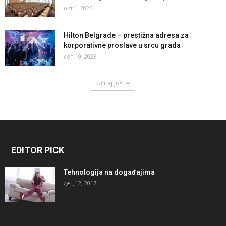
окт 1, 2025
Hilton Belgrade – prestižna adresa za
korporativne proslave u srcu grada
сеп 10, 2025
Učitaj još
EDITOR PICK
Tehnologija na događajima
дец 12, 2017