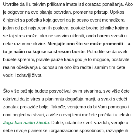
Utvrdite da li u takvim prilikama imate isti obrazac ponašanja. Ako
je odgovor na ovo pitanje potvrdan, promenite pristup. Uprkos
činjenici sa početka koja govori da je posao event menadžera
jedan od pet najstresnijih poslova, postoje brojne tehnike kojima
se taj stres može, ako ne sasvim ukloniti, onda barem svesti u
neke razumne okvire.
Menjajte ono što se može promeniti – a
to je način na koji se sa stresom borite.
Potrudite se da uvek
budete spremni, pravite pauze kada god je to moguće, postavite
realna očekivanja u odnosu na ono što radite i samim tim ćete
voditi i zdraviji život.
Što više pažnje budete posvećivali ovim stvarima, sve više ćete
otkrivati da je stres u planiranju događaja manji, a svaki sledeći
zadatak prolaziće bolje. Takođe, verujemo da bi Vam pomogao i
novi pogled na stvari, a više o ovoj temi možete pročitati u tekstu
Joga kao način života
.
Dakle, udahnite svež vazduh, verujte u
sebe i svoje planerske i organizacione sposobnosti, razvijajte ih