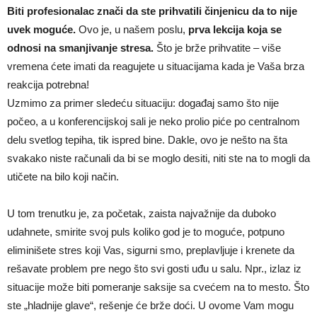
Biti profesionalac znači da ste prihvatili činjenicu da to nije
uvek moguće.
Ovo je, u našem poslu,
prva lekcija koja se
odnosi na smanjivanje stresa.
Što je brže prihvatite – više
vremena ćete imati da reagujete u situacijama kada je Vaša brza
reakcija potrebna!
Uzmimo za primer sledeću situaciju: događaj samo što nije
počeo, a u konferencijskoj sali je neko prolio piće po centralnom
delu svetlog tepiha, tik ispred bine. Dakle, ovo je nešto na šta
svakako niste računali da bi se moglo desiti, niti ste na to mogli da
utičete na bilo koji način.
U tom trenutku je, za početak, zaista najvažnije da duboko
udahnete, smirite svoj puls koliko god je to moguće, potpuno
eliminišete stres koji Vas, sigurni smo, preplavljuje i krenete da
rešavate problem pre nego što svi gosti uđu u salu. Npr., izlaz iz
situacije može biti pomeranje saksije sa cvećem na to mesto. Što
ste „hladnije glave“, rešenje će brže doći. U ovome Vam mogu