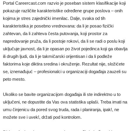
Portal Careercast.com razvio je poseban sistem klasifikacije koji
pokazuje različite karakteristike određene grupe poslova – onih
kojima je stres zajednički imenilac. Dalje, svaka od tih
karakteristika je posebno vrednovana: da li je posao fizički
zahtevan, da li zahteva česta putovanja, koji prostor za
napredovanje pruža, da li postoje rokovi, da li se radi o poslu koji
uključuje javnost, da li je opasan po život pojedinca koji ga obavlja
ili drugih ljudi, da li je takmičarski orijentisan i da li podleže
faktorima koje diktira sredina i okruženje. Rezultat nije, složićete
se, iznenađujuć – profesionalci u organizaciji događaja zauzeli su
peto mesto.
Ukoliko se bavite organizacijom događaja ili ste indirektno u to
uključeni, ne dopustite da Vas ova statistika uplaši. Treba imati na
umu činjenicu da pored svog truda, rada i planiranja, ipak!, ne
možete sve i uvek!, držati pod kontrolom.