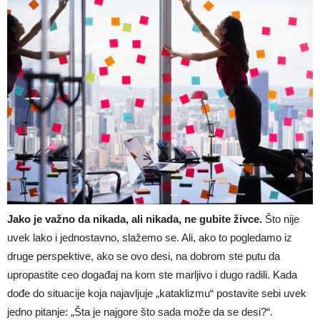
Jako je važno da nikada, ali nikada, ne gubite živce.
Što nije
uvek lako i jednostavno, slažemo se. Ali, ako to pogledamo iz
druge perspektive, ako se ovo desi, na dobrom ste putu da
upropastite ceo događaj na kom ste marljivo i dugo radili. Kada
dođe do situacije koja najavljuje „kataklizmu“ postavite sebi uvek
jedno pitanje: „Šta je najgore što sada može da se desi?“.