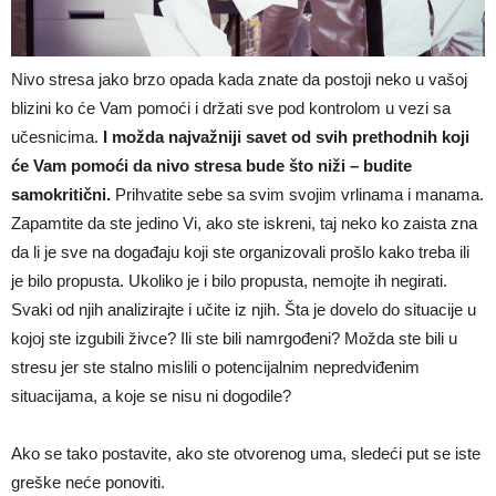
Nivo stresa jako brzo opada kada znate da postoji neko u vašoj
blizini ko će Vam pomoći i držati sve pod kontrolom u vezi sa
učesnicima.
I možda najvažniji savet od svih prethodnih koji
će Vam pomoći da nivo stresa bude što niži – budite
samokritični.
Prihvatite sebe sa svim svojim vrlinama i manama.
Zapamtite da ste jedino Vi, ako ste iskreni, taj neko ko zaista zna
da li je sve na događaju koji ste organizovali prošlo kako treba ili
je bilo propusta. Ukoliko je i bilo propusta, nemojte ih negirati.
Svaki od njih analizirajte i učite iz njih. Šta je dovelo do situacije u
kojoj ste izgubili živce? Ili ste bili namrgođeni? Možda ste bili u
stresu jer ste stalno mislili o potencijalnim nepredviđenim
situacijama, a koje se nisu ni dogodile?
Ako se tako postavite, ako ste otvorenog uma, sledeći put se iste
greške neće ponoviti.