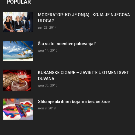
POPULAR
MODERATOR: KO JE ON(A) I KOJA JE NJEGOVA
ULOGA?
авг 28, 2014
Šta su to Incentive putovanja?
дец 14, 2010
KUBANSKE CIGARE – ZAVIRITE U OTMENI SVET
DUVANA
дец 30, 2013
Slikanje akrilnim bojama bez četkice
нов 9, 2018