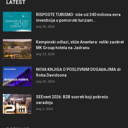
LATEST
RISPOSTE TURISMO: više od 340 miliona evra
investicija u pomorski turizam...
апр 30, 2026
Kempinski odlazi, stiže Anantara: veliki zaokret
MK Group hotela na Jadranu
апр 23, 2026
NOVA KNJIGA O POSLOVNIM DOGAĐAJIMA dr
Roba Davidsona
апр 20, 2026
SEEvent 2026: B2B susreti koji pokreću
saradnju
апр 2, 2026