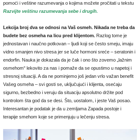
pomoći i veštine razumevanja o kojima možete pročitati u tekstu
Razvijte veštinu razumevanja sebe i drugih.
Lekcija broj dva se odnosi na Vaš osmeh.
Nikada ne treba da
budete bez osmeha na licu pred klijentom.
Razlog tome je
jednostavan i naučno potkovan – ljudi koji se često smeju, imaju
vidno smanjen nivo stresa jer se luče hormoni sreće – seratonin i
endorfin. Nauka je dokazala da je čak i ono što zovemo „lažnim
osmehom“ lekovito za nas i pomaže da se opustimo u napetoj i
stresnoj situaciji. A da ne pominjemo još jedan vrlo važan benefit
Vašeg osmeha – svi gosti se, uključujući i klijenta, osećaju
sigurno, bezbedno i veruju da situaciju apsolutno držite pod
kontrolom šta god da se desi. Što, uostalom, i jeste Vaš posao.
Interesantan je podatak je da u zemljama Zapada postoje i
terapije smehom koje se primenjuju u lečenju stresa.