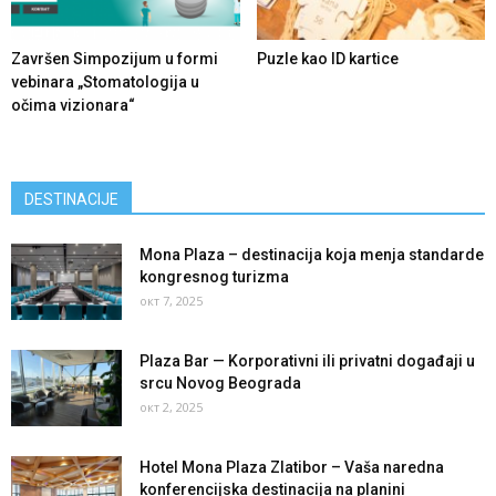
Završen Simpozijum u formi
Puzle kao ID kartice
vebinara „Stomatologija u
očima vizionara“
DESTINACIJE
Mona Plaza – destinacija koja menja standarde
kongresnog turizma
окт 7, 2025
Plaza Bar — Korporativni ili privatni događaji u
srcu Novog Beograda
окт 2, 2025
Hotel Mona Plaza Zlatibor – Vaša naredna
konferencijska destinacija na planini