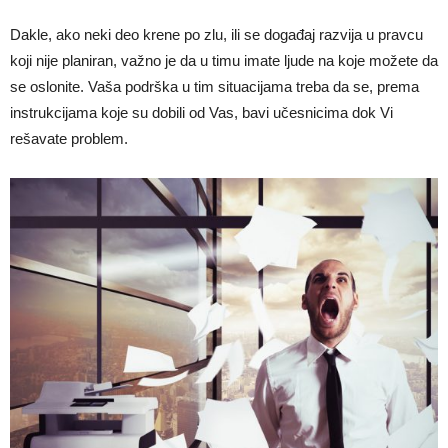
Dakle, ako neki deo krene po zlu, ili se događaj razvija u pravcu
koji nije planiran, važno je da u timu imate ljude na koje možete da
se oslonite. Vaša podrška u tim situacijama treba da se, prema
instrukcijama koje su dobili od Vas, bavi učesnicima dok Vi
rešavate problem.