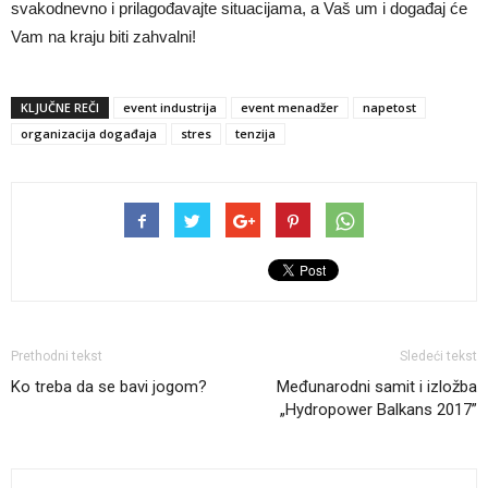
svakodnevno i prilagođavajte situacijama, a Vaš um i događaj će
Vam na kraju biti zahvalni!
KLJUČNE REČI
event industrija
event menadžer
napetost
organizacija događaja
stres
tenzija
Prethodni tekst
Sledeći tekst
Ko treba da se bavi jogom?
Međunarodni samit i izložba
„Hydropower Balkans 2017”