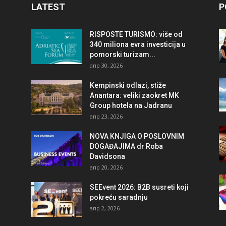
LATEST
P
RISPOSTE TURISMO: više od
340 miliona evra investicija u
pomorski turizam...
апр 30, 2026
Kempinski odlazi, stiže
Anantara: veliki zaokret MK
Group hotela na Jadranu
апр 23, 2026
NOVA KNJIGA O POSLOVNIM
DOGAĐAJIMA dr Roba
Davidsona
апр 20, 2026
SEEvent 2026: B2B susreti koji
pokreću saradnju
апр 2, 2026