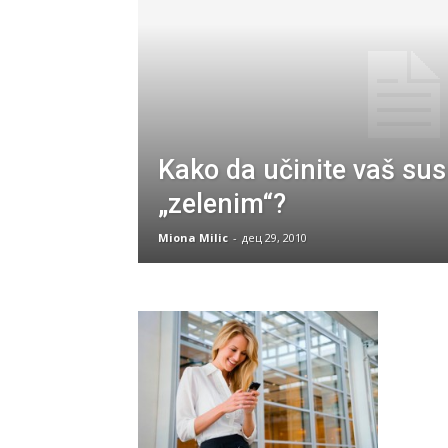
Kako da učinite vaš sus
„zelenim“?
Miona Milic
-
дец 29, 2010