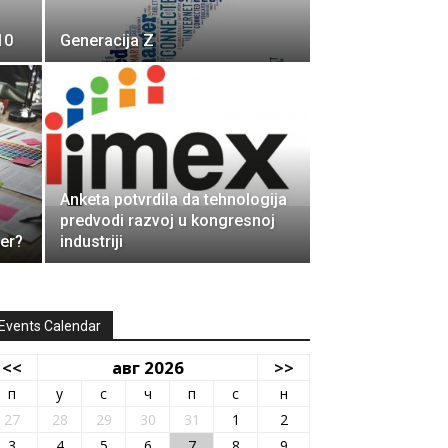
10
Generacija Z
Anketa potvrdila da tehnologija
predvodi razvoj u kongresnoj
ner?
industriji
Events Calendar
<<
авг 2026
>>
п
у
с
ч
п
с
н
27
28
29
30
31
1
2
3
4
5
6
7
8
9