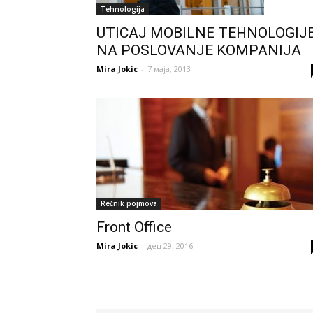
Tehnologija
UTICAJ MOBILNE TEHNOLOGIJ
NA POSLOVANJE KOMPANIJA
Mira Jokic
-
7 маја, 2013
Rečnik pojmova
Front Office
Mira Jokic
-
дец 29, 2016