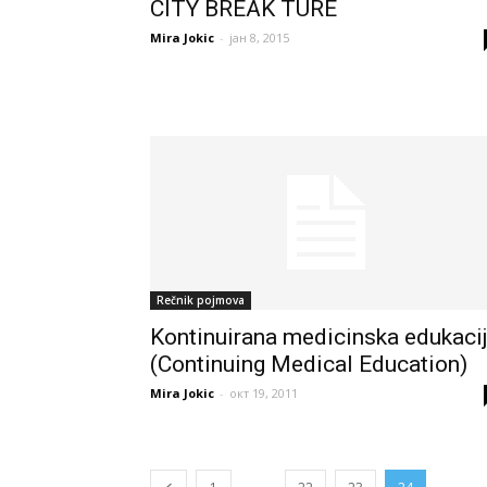
CITY BREAK TURE
Mira Jokic
-
јан 8, 2015
Rečnik pojmova
Kontinuirana medicinska edukaci
(Continuing Medical Education)
Mira Jokic
-
окт 19, 2011
...