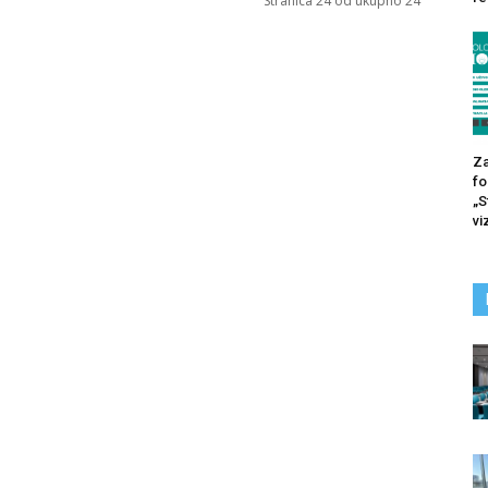
Stranica 24 od ukupno 24
Za
fo
„S
vi