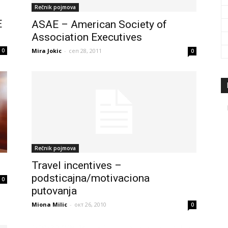
Rečnik pojmova
E
ASAE – American Society of
Association Executives
Mira Jokic
-
сеп 28, 2011
0
0
Rečnik pojmova
Travel incentives –
podsticajna/motivaciona
0
putovanja
Miona Milic
-
окт 26, 2010
0