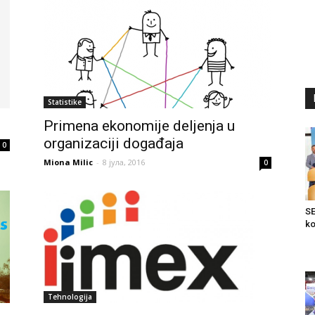
Statistike
Primena ekonomije deljenja u
organizaciji događaja
0
Miona Milic
-
8 јула, 2016
0
SE
ko
Tehnologija