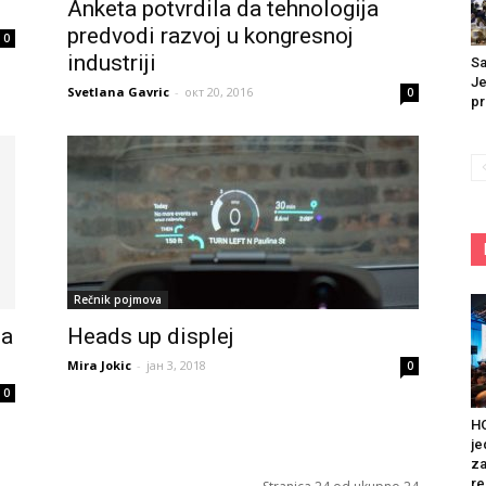
Anketa potvrdila da tehnologija
predvodi razvoj u kongresnoj
0
industriji
Sa
Je
Svetlana Gavric
-
окт 20, 2016
0
pr
Rečnik pojmova
ja
Heads up displej
Mira Jokic
-
јан 3, 2018
0
0
HO
je
za
re