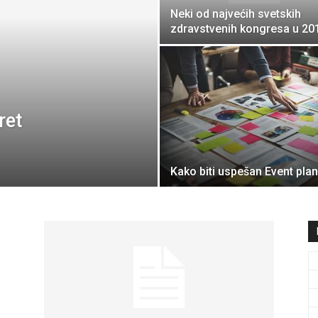
Neki od najvećih svetskih
travel
zdravstvenih kongresa u 20
&
ret
Kako biti uspešan Event pla
meetings
magazine