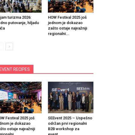
jam turizma 2026:
HOW Festival 2025 još
dno putovanje, hiljadu
jednom je dokazao
iča
zašto ostaje najvažniji
regionalni...
EVENT RECIPES
W Festival 2025 još
SEEvent 2025 – Uspešno
dnom je dokazao
održan prvi regionalni
što ostaje najvažniji
B2B workshop za
gionalni...
event...