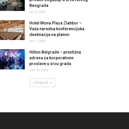
Beograda
окт 2, 2025
Hotel Mona Plaza Zlatibor –
Vaša naredna konferencijska
destinacija na planini
окт 1, 2025
Hilton Belgrade – prestižna
adresa za korporativne
proslave u srcu grada
сеп 10, 2025
Učitaj još