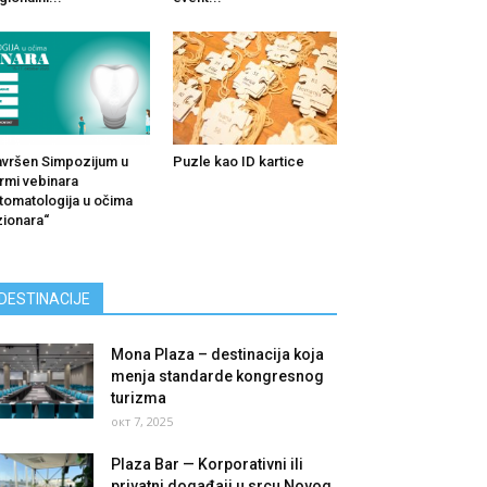
vršen Simpozijum u
Puzle kao ID kartice
rmi vebinara
tomatologija u očima
zionara“
DESTINACIJE
Mona Plaza – destinacija koja
menja standarde kongresnog
turizma
окт 7, 2025
Plaza Bar — Korporativni ili
privatni događaji u srcu Novog