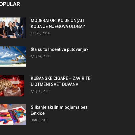
OPULAR
MODERATOR: KO JE ON(A) I
KOJA JE NJEGOVA ULOGA?
авг 28, 2014
Šta su to Incentive putovanja?
дец 14, 2010
KUBANSKE CIGARE – ZAVIRITE
U OTMENI SVET DUVANA
дец 30, 2013
Slikanje akrilnim bojama bez
četkice
нов 9, 2018