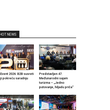
HOT NEWS
Event 2026: B2B susreti
Predstavljen 47.
ji pokreću saradnju
Međunarodni sajam
turizma – „Jedno
putovanje, hiljadu priča“