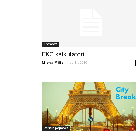
Trendovi
EKO kalkulatori
Miona Milic
-
нов 11, 2010
Rečnik pojmova