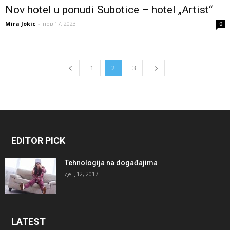
Nov hotel u ponudi Subotice – hotel „Artist“
Mira Jokic
-
нов 17, 2023
0
1
2
3
EDITOR PICK
Tehnologija na događajima
дец 12, 2017
LATEST