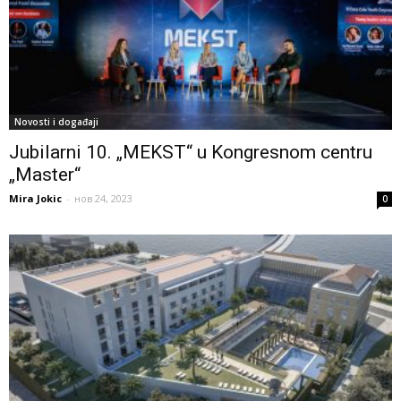
Novosti i događaji
Jubilarni 10. „MEKST“ u Kongresnom centru
„Master“
Mira Jokic
-
нов 24, 2023
0