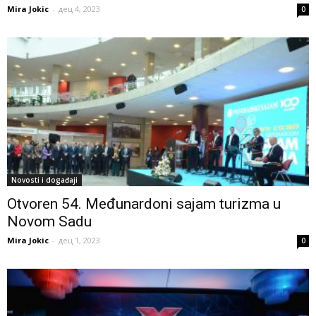
Mira Jokic
-
дец 4, 2023
0
Novosti i događaji
Otvoren 54. Međunardoni sajam turizma u
Novom Sadu
Mira Jokic
-
дец 1, 2023
0