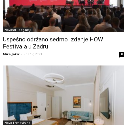
Novosti i događaji
Uspešno održano sedmo izdanje HOW
Festivala u Zadru
Mira Jokic
-
нов 17, 2023
0
Novo i renovirano