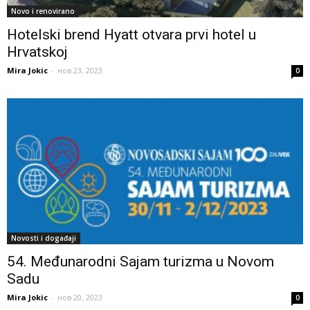
Novo i renovirano
Hotelski brend Hyatt otvara prvi hotel u
Hrvatskoj
Mira Jokic
-
нов 23, 2023
0
Novosti i događaji
54. Međunarodni Sajam turizma u Novom
Sadu
Mira Jokic
-
нов 20, 2023
0