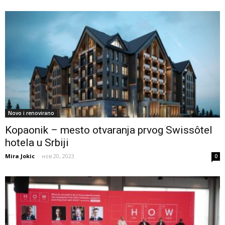
Novo i renovirano
Kopaonik – mesto otvaranja prvog Swissôtel
hotela u Srbiji
Mira Jokic
-
нов 20, 2023
0