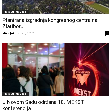
Novosti i događaji
Planirana izgradnja kongresnog centra na
Zlatiboru
Mira Jokic
-
дец 7, 2023
0
Novosti i događaji
U Novom Sadu održana 10. MEKST
konferencija