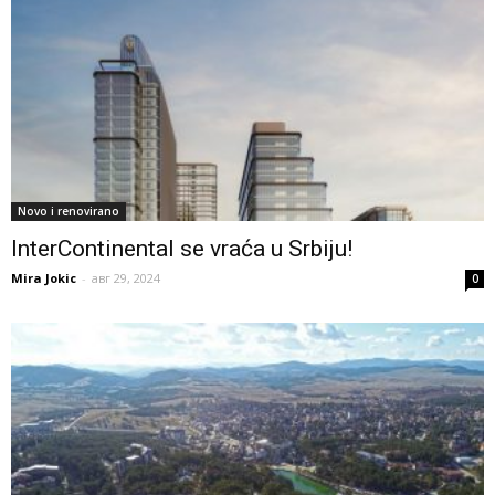
Novo i renovirano
InterContinental se vraća u Srbiju!
Mira Jokic
-
авг 29, 2024
0