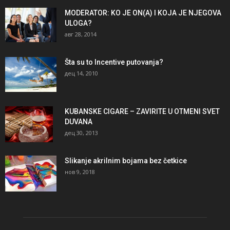
MODERATOR: KO JE ON(A) I KOJA JE NJEGOVA
ULOGA?
авг 28, 2014
Šta su to Incentive putovanja?
дец 14, 2010
KUBANSKE CIGARE – ZAVIRITE U OTMENI SVET
DUVANA
дец 30, 2013
Slikanje akrilnim bojama bez četkice
нов 9, 2018