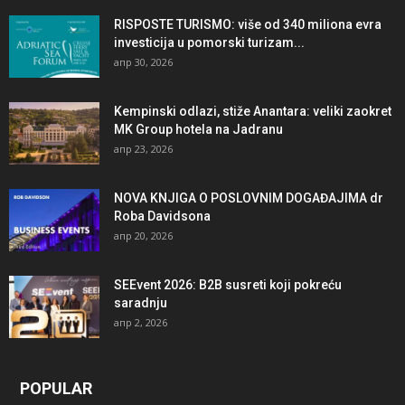
RISPOSTE TURISMO: više od 340 miliona evra
investicija u pomorski turizam...
апр 30, 2026
Kempinski odlazi, stiže Anantara: veliki zaokret
MK Group hotela na Jadranu
апр 23, 2026
NOVA KNJIGA O POSLOVNIM DOGAĐAJIMA dr
Roba Davidsona
апр 20, 2026
SEEvent 2026: B2B susreti koji pokreću
saradnju
апр 2, 2026
POPULAR