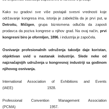
Kako su gradovi sve više postajali svesni vrednosti koje
održavanje kongresa ima, istorija je zabeležila da je prvi put,
u
Detroitu, Mičigen
, grupa biznismena odlučila da zaposli
prodavca da poziva kongrese u njihov grad. Na ovaj način,
prvi
kongresni biro je oformljen, 1896.
i industrija je započela.
Osnivanje profesionalnih udruženja takodje daje koristan,
objektivan uvid u nastanak industrije. Slede neke od
najznačajnijih udruženja u kongresnoj industriji sa godinom
njihovog osnivanja.
International Association of Exhibitions and Events
(IAEE) 1928.
Professional Convention Management Association
(PCMA) 1957.