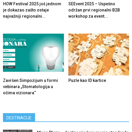
HOW Festival 2025 još jednom
SEEvent 2025 – Uspešno
je dokazao zašto ostaje
održan prvi regionalni B2B
najvažniji regionalni...
workshop za event...
Završen Simpozijum u formi
Puzle kao ID kartice
vebinara „Stomatologija u
očima vizionara“
DESTINACIJE