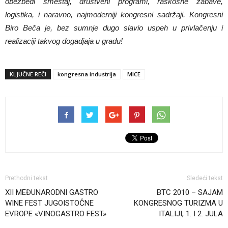
obezbedi smeštaj, društveni programi, raskošne zabave,
logistika, i naravno, najmoderniji kongresni sadržaji. Kongresni
Biro Beča je, bez sumnje dugo slavio uspeh u privlačenju i
realizaciji takvog dogadjaja u gradu!
KLJUČNE REČI
kongresna industrija
MICE
Prethodni tekst
Sledeći tekst
XII MEĐUNARODNI GASTRO
BTC 2010 – SAJAM
WINE FEST JUGOISTOČNE
KONGRESNOG TURIZMA U
EVROPE «VINOGASTRO FEST»
ITALIJI, 1. I 2. JULA