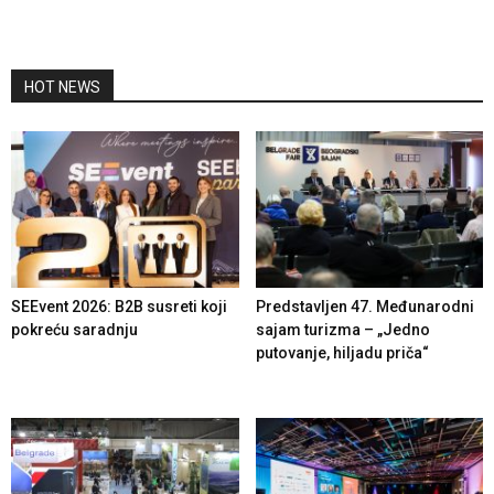
HOT NEWS
SEEvent 2026: B2B susreti koji
Predstavljen 47. Međunarodni
pokreću saradnju
sajam turizma – „Jedno
putovanje, hiljadu priča“