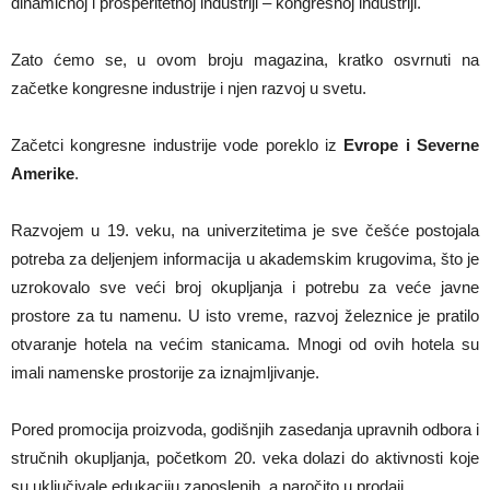
dinamičnoj i prosperitetnoj industriji – kongresnoj industriji.
Zato ćemo se, u ovom broju magazina, kratko osvrnuti na
začetke kongresne industrije i njen razvoj u svetu.
Začetci kongresne industrije vode poreklo iz
Evrope i Severne
Amerike
.
Razvojem u 19. veku, na univerzitetima je sve češće postojala
potreba za deljenjem informacija u akademskim krugovima, što je
uzrokovalo sve veći broj okupljanja i potrebu za veće javne
prostore za tu namenu. U isto vreme, razvoj železnice je pratilo
otvaranje hotela na većim stanicama. Mnogi od ovih hotela su
imali namenske prostorije za iznajmljivanje.
Pored promocija proizvoda, godišnjih zasedanja upravnih odbora i
stručnih okupljanja, početkom 20. veka dolazi do aktivnosti koje
su uključivale edukaciju zaposlenih, a naročito u prodaji.