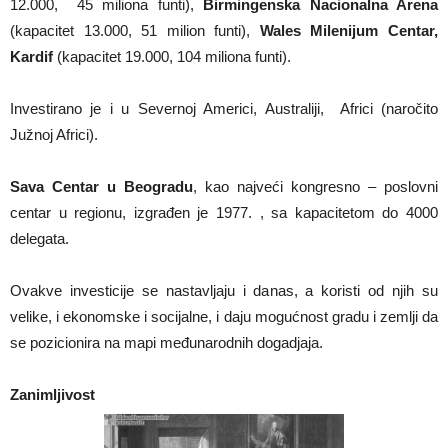
12.000, 45 miliona funti),
Birmingenska Nacionalna Arena
(kapacitet 13.000, 51 milion funti),
Wales Milenijum Centar,
Kardif
(kapacitet 19.000, 104 miliona funti).
Investirano je i u Severnoj Americi, Australiji, Africi (naročito
Južnoj Africi).
Sava Centar u Beogradu
, kao najveći kongresno – poslovni
centar u regionu, izgrađen je 1977. , sa kapacitetom do 4000
delegata.
Ovakve investicije se nastavljaju i danas, a koristi od njih su
velike, i ekonomske i socijalne, i daju mogućnost gradu i zemlji da
se pozicionira na mapi međunarodnih dogadjaja.
Zanimljivost