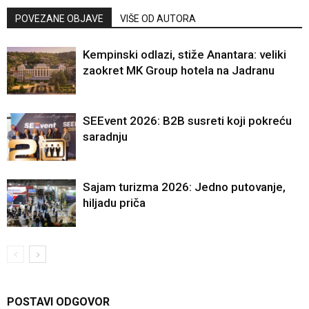
POVEZANE OBJAVE
VIŠE OD AUTORA
Kempinski odlazi, stiže Anantara: veliki
zaokret MK Group hotela na Jadranu
SEEvent 2026: B2B susreti koji pokreću
saradnju
Sajam turizma 2026: Jedno putovanje,
hiljadu priča
POSTAVI ODGOVOR