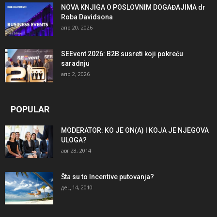
NOVA KNJIGA O POSLOVNIM DOGAĐAJIMA dr
Roba Davidsona
апр 20, 2026
SEEvent 2026: B2B susreti koji pokreću
saradnju
апр 2, 2026
POPULAR
MODERATOR: KO JE ON(A) I KOJA JE NJEGOVA
ULOGA?
авг 28, 2014
Šta su to Incentive putovanja?
дец 14, 2010