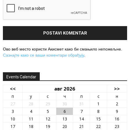
Ово веб место користи Акисмет како би смањило непожељне.
Сазнајте како се ваши коментари обрађују
.
Events Calendar
<<
авг 2026
>>
п
у
с
ч
п
с
н
27
28
29
30
31
1
2
3
4
5
6
7
8
9
10
11
12
13
14
15
16
17
18
19
20
21
22
23