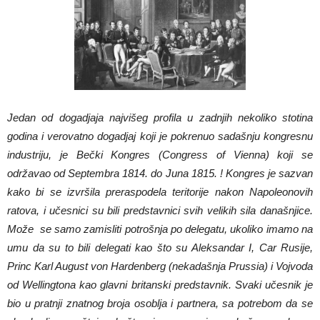
Jedan od dogadjaja najvišeg profila u zadnjih nekoliko stotina
godina i verovatno dogadjaj koji je pokrenuo sadašnju kongresnu
industriju, je Bečki Kongres (Congress of Vienna) koji se
održavao od Septembra 1814. do Juna 1815. ! Kongres je sazvan
kako bi se izvršila preraspodela teritorije nakon Napoleonovih
ratova, i učesnici su bili predstavnici svih velikih sila današnjice.
Može se samo zamisliti potrošnja po delegatu, ukoliko imamo na
umu da su to bili delegati kao što su Aleksandar I, Car Rusije,
Princ Karl August von Hardenberg (nekadašnja Prussia) i Vojvoda
od Wellingtona kao glavni britanski predstavnik. Svaki učesnik je
bio u pratnji znatnog broja osoblja i partnera, sa potrebom da se