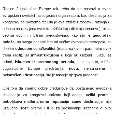
Region Jugoistočne Evrope tek treba da se postavi u svest
evropskih i svetskih asocijacija i organizatora, kao destinacija za
kongrese, pa možemo reći da je ovo tržište u začetku razvoja (u
odnosu na razvijena svetska tržišta koja diktiraju trendove), ali sa
veoma dobrim i bitnim preduslovima, kao što je
geografski
položaj
na svega par sati leta od većine evropskih metropola, sa
dobrim
odnosom cena/kvalitet
(mada na ovom parametru uvek
treba raditi), sa
infrastrukturom
u koju su uloženi i ulažu se
bilioni,
iskustvo iz prethodnog perioda
, i uz sve to, tržište
Jugoistočne Evrope predstavlja
novu, neistraženu i
neistrošenu destinaciju
, što je takodje njegova prednost.
Obzirom da imamo dobre preduslove da postanemo evropska
destinacija za kongresni turizam koji donosi
veliki profit i
poboljšava međunarodnu reputaciju same destinacije
, nije
uzaludno uložiti vreme i trud za proširivanje saznanja o ovoj