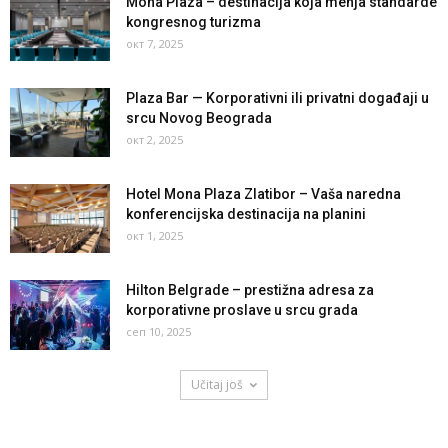
Mona Plaza – destinacija koja menja standarde
kongresnog turizma
окт 7, 2025
Plaza Bar — Korporativni ili privatni događaji u
srcu Novog Beograda
окт 2, 2025
Hotel Mona Plaza Zlatibor – Vaša naredna
konferencijska destinacija na planini
окт 1, 2025
Hilton Belgrade – prestižna adresa za
korporativne proslave u srcu grada
сеп 10, 2025
Učitaj još