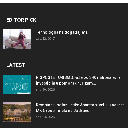
EDITOR PICK
Tehnologija na događajima
дец 12, 2017
LATEST
RISPOSTE TURISMO: više od 340 miliona evra
investicija u pomorski turizam...
апр 30, 2026
Kempinski odlazi, stiže Anantara: veliki zaokret
MK Group hotela na Jadranu
апр 23, 2026