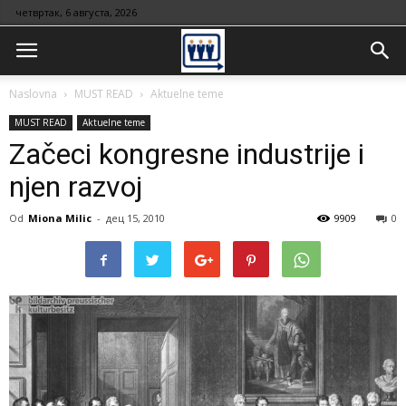
четвртак, 6 августа, 2026
Naslovna
MUST READ
Aktuelne teme
MUST READ
Aktuelne teme
Začeci kongresne industrije i
njen razvoj
Od
Miona Milic
-
дец 15, 2010
9909
0