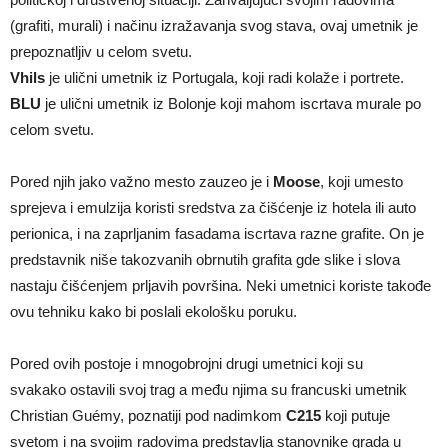
(grafiti, murali) i načinu izražavanja svog stava, ovaj umetnik je
prepoznatljiv u celom svetu.
Vhils
je ulični umetnik iz Portugala, koji radi kolaže i portrete.
BLU
je ulični umetnik iz Bolonje koji mahom iscrtava murale po
celom svetu.
Pored njih jako važno mesto zauzeo je i
Moose
, koji umesto
sprejeva i emulzija koristi sredstva za čišćenje iz hotela ili auto
perionica, i na zaprljanim fasadama iscrtava razne grafite. On je
predstavnik niše takozvanih obrnutih grafita gde slike i slova
nastaju čišćenjem prljavih površina. Neki umetnici koriste takođe
ovu tehniku kako bi poslali ekološku poruku.
Pored ovih postoje i mnogobrojni drugi umetnici koji su
svakako ostavili svoj trag a među njima su francuski umetnik
Christian Guémy, poznatiji pod nadimkom
C215
koji putuje
svetom i na svojim radovima predstavlja stanovnike grada u