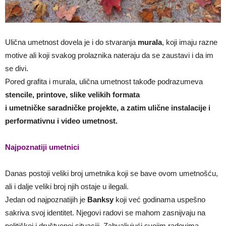
Ulična umetnost dovela je i do stvaranja
murala
, koji imaju razne
motive ali koji svakog prolaznika nateraju da se zaustavi i da im
se divi.
Pored grafita i murala, ulična umetnost takođe podrazumeva
stencile, printove, slike velikih formata
i umetničke saradničke projekte, a zatim ulične instalacije i
performativnu i video umetnost.
Najpoznatiji umetnici
Danas postoji veliki broj umetnika koji se bave ovom umetnošću,
ali i dalje veliki broj njih ostaje u ilegali.
Jedan od najpoznatijih je
Banksy
koji već godinama uspešno
sakriva svoj identitet. Njegovi radovi se mahom zasnijvaju na
političkoj i društvenoj situaciji. Zahvaljujući svojim radovima