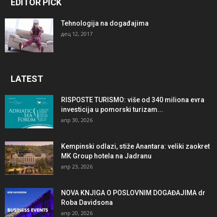
EDITOR PICK
Tehnologija na događajima
дец 12, 2017
LATEST
RISPOSTE TURISMO: više od 340 miliona evra
investicija u pomorski turizam...
апр 30, 2026
Kempinski odlazi, stiže Anantara: veliki zaokret
MK Group hotela na Jadranu
апр 23, 2026
NOVA KNJIGA O POSLOVNIM DOGAĐAJIMA dr
Roba Davidsona
апр 20, 2026