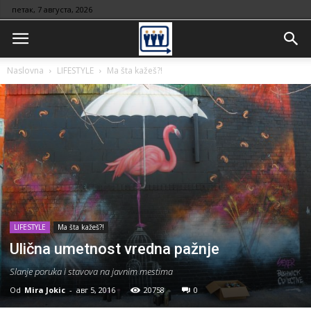
петак, 7 августа, 2026
Naslovna
LIFESTYLE
Ma šta kažeš?!
LIFESTYLE
Ma šta kažeš?!
Ulična umetnost vredna pažnje
Slanje poruka i stavova na javnim mestima
Od
Mira Jokic
-
авг 5, 2016
20758
0