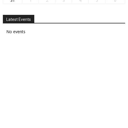
31
1
2
3
4
5
6
Latest Events
No events