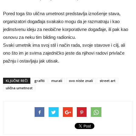
Pored toga što ulična umetnost predstavlja iznošenje stava,
organizatori događaja svakako mogu da je razmatraju i kao
jedinstvenu ideju za neobične korporativne događaje, ili pak kao
osnovu za neku tim bilding radionicu.
Svaki umetnik ima svoj stil i način rada, svoje stavove i cilj, ali
ono što im je svima zajedničko jeste da njihovi radovi privlače
pažnju i ostavljaju jak utisak.
KLJUČNE REČI
grafiti
murali
ovo niste znali
street art
ulična umetnost