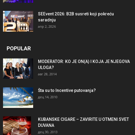
SEEvent 2026: B2B susreti koji pokreću
saradnju
апр 2, 2026
POPULAR
MODERATOR: KO JE ON(A) I KOJA JE NJEGOVA
ULOGA?
авг 28, 2014
Šta su to Incentive putovanja?
дец 14, 2010
KUBANSKE CIGARE – ZAVIRITE U OTMENI SVET
DUVANA
дец 30, 2013