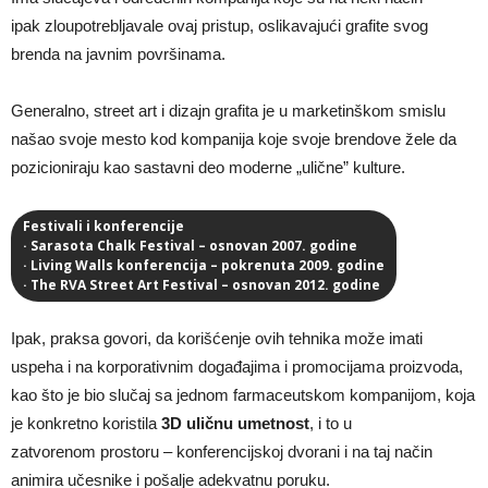
ipak zloupotrebljavale ovaj pristup, oslikavajući grafite svog
brenda na javnim površinama.
Generalno, street art i dizajn grafita je u marketinškom smislu
našao svoje mesto kod kompanija koje svoje brendove žele da
pozicioniraju kao sastavni deo moderne „ulične” kulture.
Festivali i konferencije
· Sarasota Chalk Festival – osnovan 2007. godine
· Living Walls konferencija – pokrenuta 2009. godine
· The RVA Street Art Festival – osnovan 2012. godine
Ipak, praksa govori, da korišćenje ovih tehnika može imati
uspeha i na korporativnim događajima i promocijama proizvoda,
kao što je bio slučaj sa jednom farmaceutskom kompanijom, koja
je konkretno koristila
3D uličnu umetnost
, i to u
zatvorenom prostoru – konferencijskoj dvorani i na taj način
animira učesnike i pošalje adekvatnu poruku.