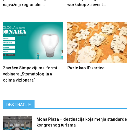
najvažniji regionalni...
workshop za event...
Završen Simpozijum u formi
Puzle kao ID kartice
vebinara „Stomatologija u
očima vizionara“
DESTINACIJE
Mona Plaza – destinacija koja menja standarde
kongresnog turizma