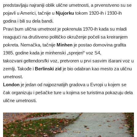
predstavljaju najraniji oblik ulične umetnosti, a prvenstveno su se
pojavli u Americi, tačnije u
Njujorku
tokom 1920-ih i 1930-ih
godina i bili su dela bandi.
Pravi bum ulična umetnost je pokrenula 1970-ih kada su mladi
reagujući na društveno političko okruženje počeli sa kreiranjem
pokreta. Nemačka, tačnije
Minhen
je postao domovina grafita
1985. godine kada je minhenski „sprejeri“ voz S4,
takozvani geltendorsfki voz, pretvoren u prvi sasvim išarani voz u
zemlji. Takođe i
Berlinski zid
je bio odabran kao mesto za uličnu
umetnost.
London
je jedan od najpoznatijih gradova u Evropi u kojem se
čak organizuju i pešačke ture u kojima se turistima pokazuju dela
ulične umetnosti.