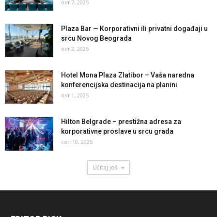
окт 7, 2025
Plaza Bar — Korporativni ili privatni događaji u
srcu Novog Beograda
окт 2, 2025
Hotel Mona Plaza Zlatibor – Vaša naredna
konferencijska destinacija na planini
окт 1, 2025
Hilton Belgrade – prestižna adresa za
korporativne proslave u srcu grada
сеп 10, 2025
Učitaj još