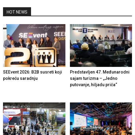
HOT NEWS
SEEvent 2026: B2B susreti koji
Predstavljen 47. Međunarodni
pokreću saradnju
sajam turizma – „Jedno
putovanje, hiljadu priča“