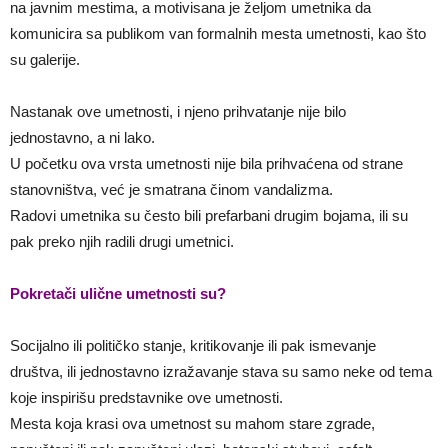
na javnim mestima, a motivisana je željom umetnika da
komunicira sa publikom van formalnih mesta umetnosti, kao što
su galerije.
Nastanak ove umetnosti, i njeno prihvatanje nije bilo
jednostavno, a ni lako.
U početku ova vrsta umetnosti nije bila prihvaćena od strane
stanovništva, već je smatrana činom vandalizma.
Radovi umetnika su često bili prefarbani drugim bojama, ili su
pak preko njih radili drugi umetnici.
Pokretači ulične umetnosti su?
Socijalno ili političko stanje, kritikovanje ili pak ismevanje
društva, ili jednostavno izražavanje stava su samo neke od tema
koje inspirišu predstavnike ove umetnosti.
Mesta koja krasi ova umetnost su mahom stare zgrade,