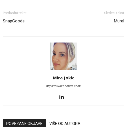
Prethodni tekst
Sledeći tekst
SnapGoods
Mural
Mira Jokic
https://www.seebtm.com/
POVEZANE OBJAVE
VIŠE OD AUTORA