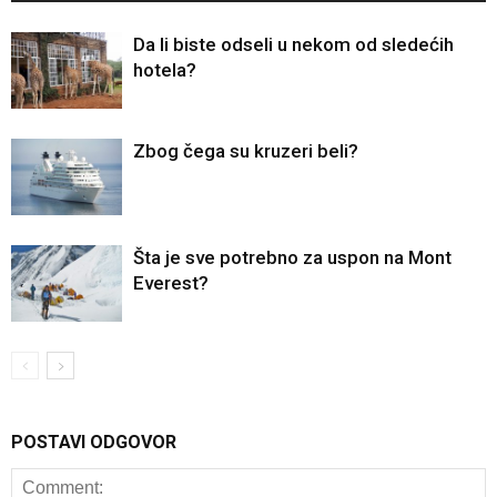
Da li biste odseli u nekom od sledećih
hotela?
Zbog čega su kruzeri beli?
Šta je sve potrebno za uspon na Mont
Everest?
POSTAVI ODGOVOR