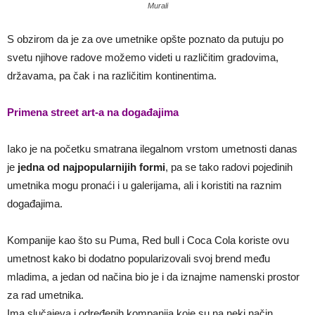
Murali
S obzirom da je za ove umetnike opšte poznato da putuju po
svetu njihove radove možemo videti u različitim gradovima,
državama, pa čak i na različitim kontinentima.
Primena street art-a na događajima
Iako je na početku smatrana ilegalnom vrstom umetnosti danas
je
jedna od najpopularnijih formi
, pa se tako radovi pojedinih
umetnika mogu pronaći i u galerijama, ali i koristiti na raznim
događajima.
Kompanije kao što su Puma, Red bull i Coca Cola koriste ovu
umetnost kako bi dodatno popularizovali svoj brend među
mladima, a jedan od načina bio je i da iznajme namenski prostor
za rad umetnika.
Ima slučajeva i određenih kompanija koje su na neki način