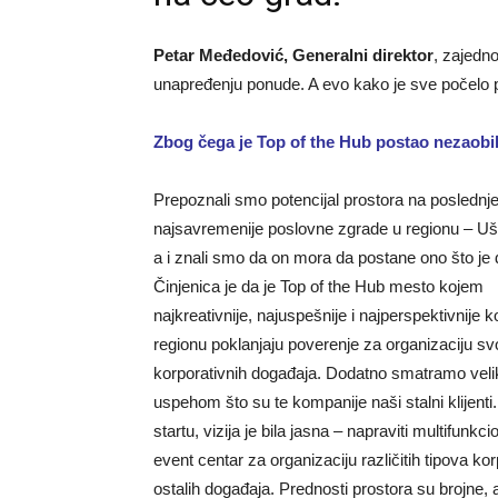
Petar Međedović, Generalni direktor
, zajedn
unapre­đenju ponude. A evo kako je sve počelo
Zbog čega je Top of the Hub postao nezaobi
Prepoznali smo potencijal prostora na poslednje
najsavremenije poslovne zgrade u regionu – U
a i znali smo da on mora da postane ono što je
Činjenica je da je Top of the Hub mesto kojem
najkreativnije, najuspešnije i najperspektivnije 
regionu poklanjaju poverenje za organiza­ciju sv
korporativnih događaja. Dodatno smatramo vel
uspehom što su te kompanije naši stalni klijen
startu, vizija je bila jasna – napraviti multifun­kci
event centar za organizaciju različi­tih tipova kor
ostalih događaja. Prednosti prostora su brojne, 