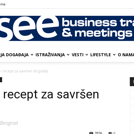
ama
IJA DOGAĐAJA
ISTRAŽIVANJA
VESTI
LIFESTYLE
О NAM
SEE
– recept za savršen događaj!
I
 recept za savršen
Business
 Beograd
3956
0