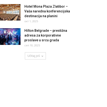
Hotel Mona Plaza Zlatibor –
Vaša naredna konferencijska
destinacija na planini
окт 1, 2025
Hilton Belgrade – prestižna
adresa za korporativne
proslave u srcu grada
сеп 10, 2025
Učitaj još