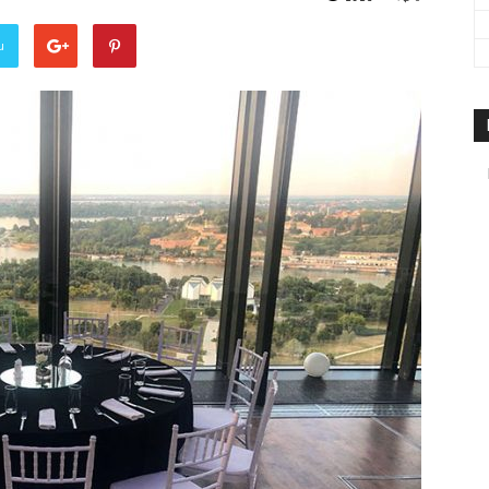
travel
u
&
meetings
magazine