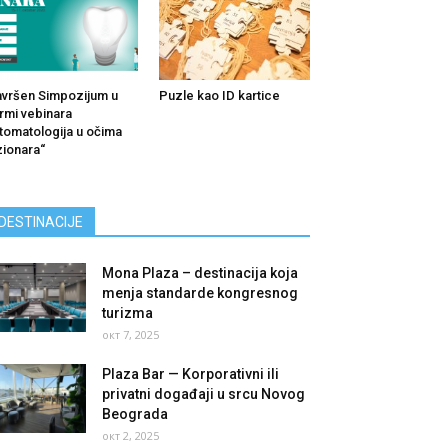
vršen Simpozijum u
Puzle kao ID kartice
rmi vebinara
tomatologija u očima
zionara“
DESTINACIJE
Mona Plaza – destinacija koja
menja standarde kongresnog
turizma
окт 7, 2025
Plaza Bar — Korporativni ili
privatni događaji u srcu Novog
Beograda
окт 2, 2025