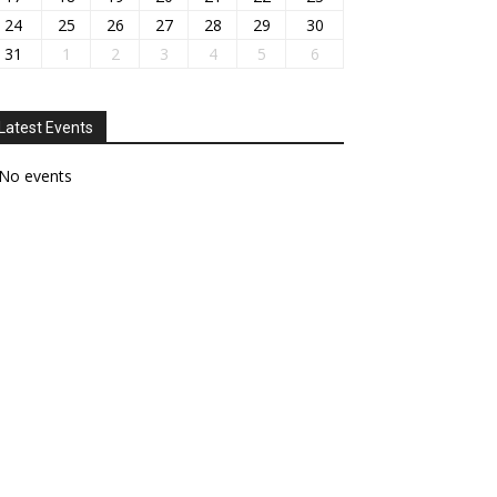
24
25
26
27
28
29
30
31
1
2
3
4
5
6
Latest Events
No events