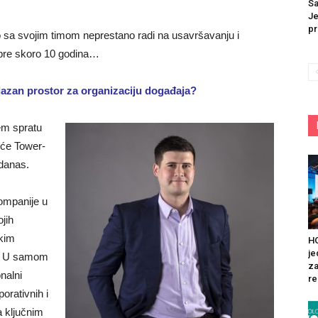
Sa
Je
pr
o sa svo­jim timom neprestano radi na usavršavanju i
 pre skoro 10 godina…
lazan prostor za organizaciju događaja?
m spra­tu
šće Tower-
 danas.
kompanije u
ojih
ikim
HO
je
ti. U samom
za
onalni
re
porativnih i
a ključnim