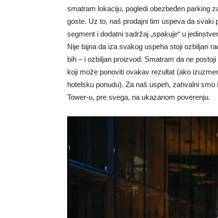
smatram lokaciju, pogledi obezbeđen parking z
goste. Uz to, naš prodajni tim uspeva da svaki 
segment i dodatni sadržaj „spakuje“ u jedinstven
Nije tajna da iza svakog uspeha stoji ozbiljan r
bih – i ozbiljan proizvod. Smatram da ne postoji 
koji može ponoviti ovakav rezul­tat (ako izuzm
hotelsku ponudu). Za naš uspeh, zahvalni smo 
Tower-u, pre svega, na ukazanom poverenju.