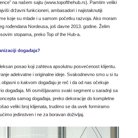
e­renceʺ na našem sajtu (www.topofthehub.rs). Pamtim veliki
jviši državni funkcioneri, ambasadori i najistaknutiji
firme koje su mlade i u samom početku razvoja. Ako moram
ćeg rođendana Nordeusa, još davne 2013. godine. Želim
sovim stopama, preko Top of the Hub-a.
anizaciji događaja?
leksan posao koji zahteva apsolutnu posvećenost klijentu.
ranje adekvatne i originalne ideje. Svakodnevno smo u si tu
ra objasni o kakvom događaju je reč i da od nas očekuje
io događaja. Mi osmišljavamo svaki segment u saradnji sa
d koncepta samog događaja, preko dekoracije do kompletne
rošao veliki broj klijenata, trudimo se da uvek formiramo
gućimo jedinstven i ne za boravan doživljaj.