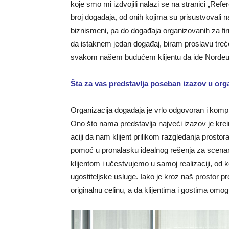
koje smo mi izdvojili nalazi se na stranici „Ref
broj događaja, od onih kojima su prisustvovali na
biznismeni, pa do događaja organizovanih za 
da istaknem jedan događaj, biram proslavu tre
svakom na­šem budućem klijentu da ide Nordeu
Šta za vas predstavlja poseban izazov u org
Organizacija događaja je vrlo odgovoran i komp
Ono što nama predstavlja najveći izazov je krei
aciji da nam klijent prilikom razgledanja prosto
pomoć u pronalasku idealnog rešenja za scenar
klijentom i učestvujemo u samoj realizaciji, o
ugostiteljske usluge. Iako je kroz naš prostor p
originalnu celinu, a da klijentima i gostima omo