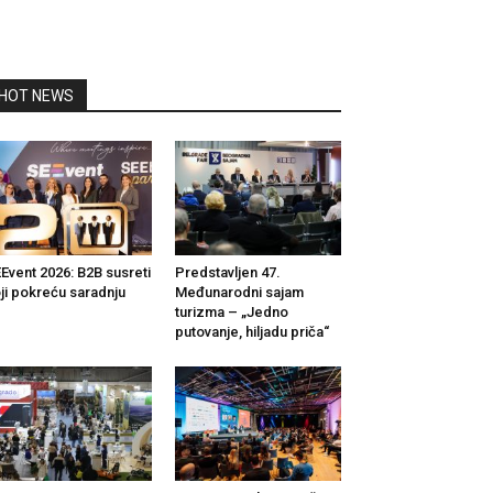
HOT NEWS
Event 2026: B2B susreti
Predstavljen 47.
ji pokreću saradnju
Međunarodni sajam
turizma – „Jedno
putovanje, hiljadu priča“