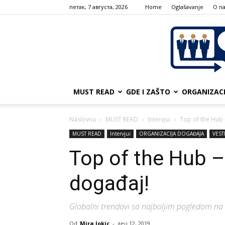
петак, 7 августа, 2026
Home
Oglašavanje
О n
MUST READ
GDE I ZAŠTO
ORGANIZAC
Naslovna
MUST READ
Intervjui
Top of the Hub 
MUST READ
Intervjui
ORGANIZACIJA DOGAĐAJA
VEST
Top of the Hub –
događaj!
Globalni trendovi sa najboljim pogledom na
Od
Mira Jokic
-
дец 12, 2019