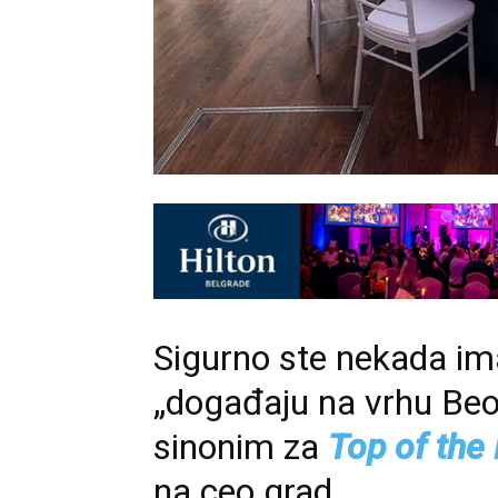
Sigurno ste nekada imal
„događaju na vrhu Beo
sinonim za
Top of the
na ceo grad.