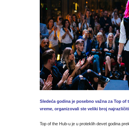
Sledeća godina je posebno važna za Top of th
vreme, organizovali ste veliki broj najrazličit
Top of the Hub-u je u proteklih devet godina pre