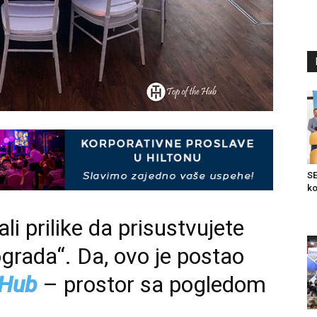
SE
ko
i prilike da prisustvujete
grada“. Da, ovo je postao
 Hub
– prostor sa pogledom