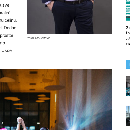
a sve
prateći
u celinu.
ad. Dodao
Za
fo
pro­stor
„S
Petar Međedović
emo
vi
i Ušće