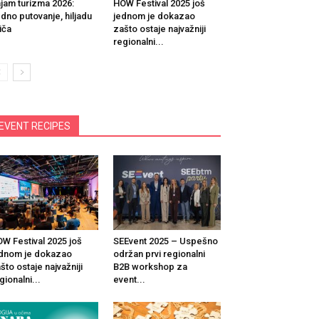
jam turizma 2026:
HOW Festival 2025 još
dno putovanje, hiljadu
jednom je dokazao
iča
zašto ostaje najvažniji
regionalni...
EVENT RECIPES
W Festival 2025 još
SEEvent 2025 – Uspešno
dnom je dokazao
održan prvi regionalni
što ostaje najvažniji
B2B workshop za
gionalni...
event...