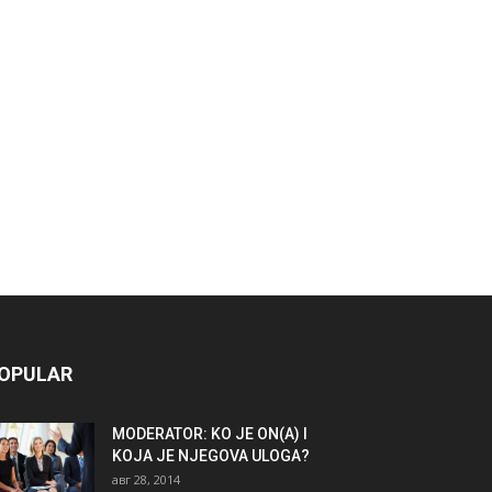
OPULAR
MODERATOR: KO JE ON(A) I
KOJA JE NJEGOVA ULOGA?
авг 28, 2014