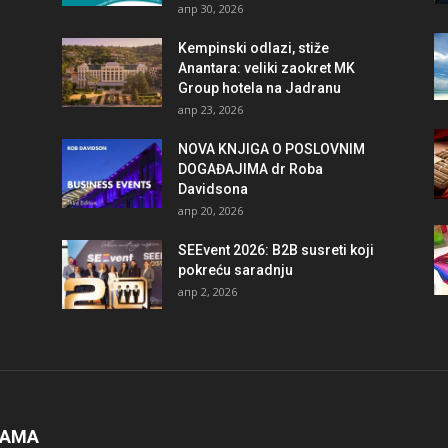
апр 30, 2026
Kempinski odlazi, stiže
Anantara: veliki zaokret MK
Group hotela na Jadranu
апр 23, 2026
NOVA KNJIGA O POSLOVNIM
DOGAĐAJIMA dr Roba
Davidsona
апр 20, 2026
SEEvent 2026: B2B susreti koji
pokreću saradnju
апр 2, 2026
NAMA