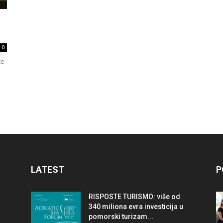
travel
0
te
&
meetings
LATEST
P
RISPOSTE TURISMO: više od
magazine
340 miliona evra investicija u
pomorski turizam...