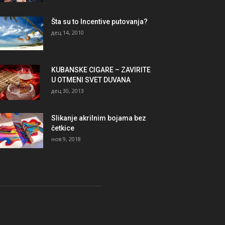
Šta su to Incentive putovanja?
дец 14, 2010
KUBANSKE CIGARE – ZAVIRITE
U OTMENI SVET DUVANA
дец 30, 2013
Slikanje akrilnim bojama bez
četkice
нов 9, 2018