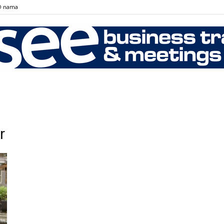
О nama
SEE
r
Business