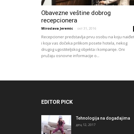
Obavezne veštine dobrog
recepcionera
Miroslava Jeremic
-
окт 31, 2016
Recepcioner predstavlja prvu osobu na koju naiđe
i koja vas dočeka prilikom po­sete hotela, nekog
drugog ugostiteljskog objekta i kompanije. Oni
pružaju osnov­ne informacije o...
EDITOR PICK
Tehnologija na događajima
дец 12, 2017