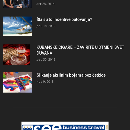
авг 28, 2014
Šta su to Incentive putovanja?
дец 14, 2010
KUBANSKE CIGARE – ZAVIRITE U OTMENI SVET
DUVANA
дец 30, 2013
Slikanje akrilnim bojama bez četkice
нов 9, 2018