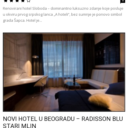
0
Renovirani hotel Sloboda – dominantno luksuzno zdanje koje posluje
u okviru prvog srpskog lanca „A hoteli“, bez sumnje je ponovo simbol
grada Šapca. Hotel je...
NOVI HOTEL U BEOGRADU – RADISSON BLU
STARI MLIN