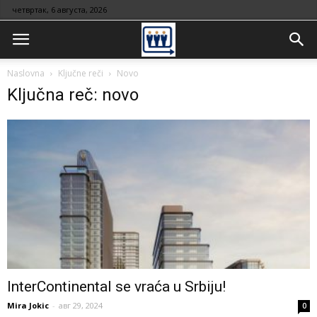
четвртак, 6 августа, 2026
Naslovna
Ključne reči
Novo
Ključna reč: novo
InterContinental se vraća u Srbiju!
Mira Jokic
-
авг 29, 2024
0