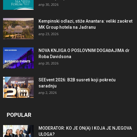
апр 30, 2026
Kempinski odlazi, stiže Anantara: veliki zaokret
MK Group hotela na Jadranu
апр 23, 2026
NOVA KNJIGA O POSLOVNIM DOGAĐAJIMA dr
Roba Davidsona
апр 20, 2026
SEEvent 2026: B2B susreti koji pokreću
saradnju
апр 2, 2026
POPULAR
MODERATOR: KO JE ON(A) I KOJA JE NJEGOVA
ULOGA?