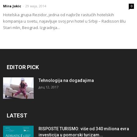
Mira Jokic
-
29 маја, 2014
0
Hotelska grupa Rezidor, jedna od najbrže rastućih hotelskih
kompanija u svetu, najavljuje svoj prvi hotel u Srbiji – Radisson Blu
Stari mlin, Beograd. Izgradnja...
EDITOR PICK
Tehnologija na događajima
дец 12, 2017
LATEST
RISPOSTE TURISMO: više od 340 miliona evra
investicija u pomorski turizam...