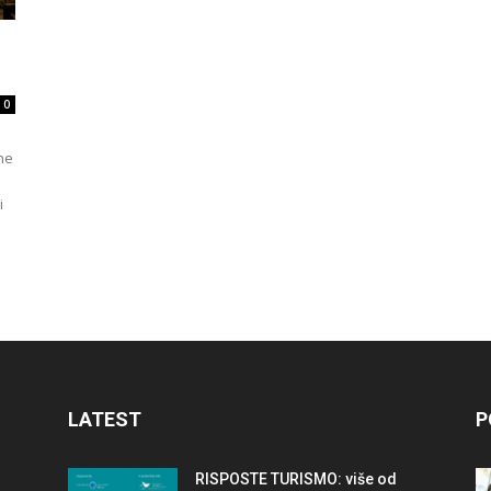
travel
0
dne
&
i
meetings
LATEST
P
magazine
RISPOSTE TURISMO: više od