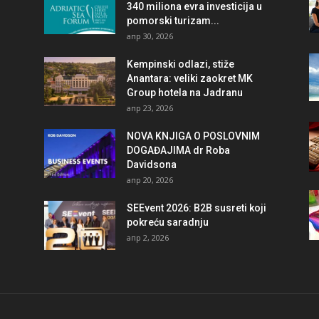
340 miliona evra investicija u
pomorski turizam...
апр 30, 2026
Kempinski odlazi, stiže
Anantara: veliki zaokret MK
Group hotela na Jadranu
апр 23, 2026
NOVA KNJIGA O POSLOVNIM
DOGAĐAJIMA dr Roba
Davidsona
апр 20, 2026
SEEvent 2026: B2B susreti koji
pokreću saradnju
апр 2, 2026