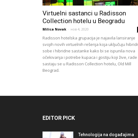
Virtuelni sastanci u Radisson
Collection hotelu u Beogradu
Milica Novak
-
нов 4, 2020
Radisson hotelska grupacija je najavila lansiranje
svojih novih virtuelnih rešenja koja uključuju hibri
sobe i hibridne sastanke kako bi se ispunila nova
očekivanja i potrebe kupaca i gostiju koji žive, rade 
sastaju se u Radisson Collection hotelu, Old Mill
Beograd.
EDITOR PICK
Tehnologija na događajima