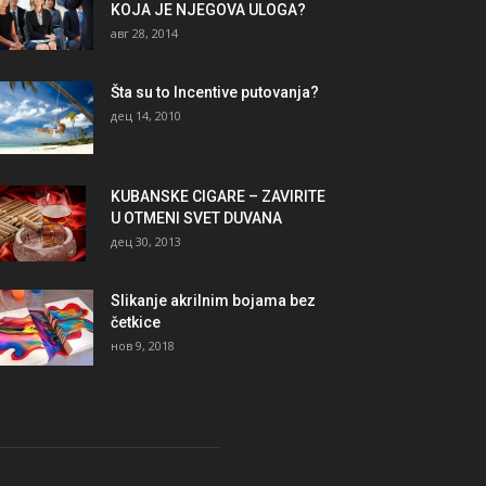
KOJA JE NJEGOVA ULOGA?
авг 28, 2014
Šta su to Incentive putovanja?
дец 14, 2010
KUBANSKE CIGARE – ZAVIRITE
U OTMENI SVET DUVANA
дец 30, 2013
Slikanje akrilnim bojama bez
četkice
нов 9, 2018