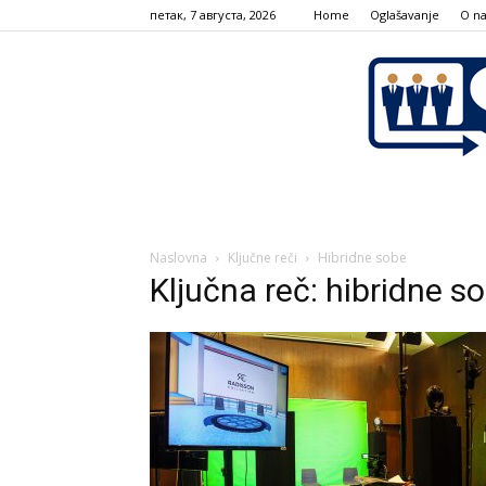
петак, 7 августа, 2026
Home
Oglašavanje
О n
Naslovna
Ključne reči
Hibridne sobe
Ključna reč: hibridne s