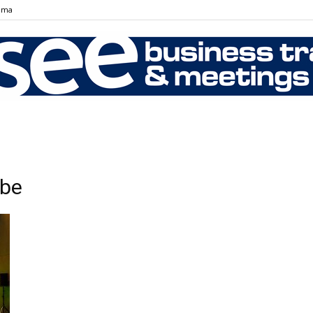
ama
SEE
obe
Business