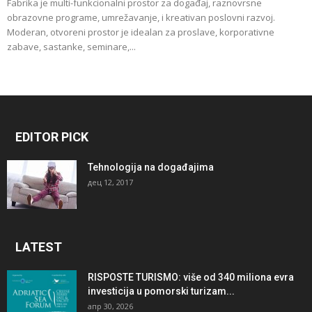
Fabrika je multi-funkcionalni prostor za događaj, raznovrsne
obrazovne programe, umrežavanje, i kreativan poslovni razvoj.
Moderan, otvoreni prostor je idealan za proslave, korporativne
zabave, sastanke, seminare,...
EDITOR PICK
Tehnologija na događajima
дец 12, 2017
LATEST
RISPOSTE TURISMO: više od 340 miliona evra
investicija u pomorski turizam...
апр 30, 2026