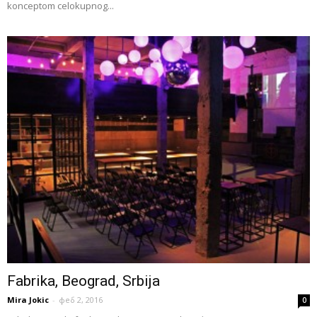
konceptom celokupnog...
Fabrika, Beograd, Srbija
Mira Jokic
-
феб 2, 2016
0