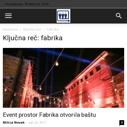
понедељак, 10 августа, 2026
Naslovna
Ključne reči
Fabrika
Ključna reč: fabrika
Event prostor Fabrika otvorila baštu
Milica Novak
-
авг 23, 2017
0