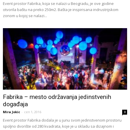
Event prostor Fabrika, koja se nalazi u Beogradu, je ove godine
otvorila baštu na preko 250m2. Bašta je inspirisana indrustrijskom
zonom u kojoj se nalazi...
Fabrika – mesto održavanja jedinstvenih
događaja
Mira Jokic
-
сеп 1, 2016
0
Event prostor Fabrika dodala je u junu svom jedinstvenom prostoru
spoljno dvorište od 280 kvadrata, koje je u skladu sa dizajnom i