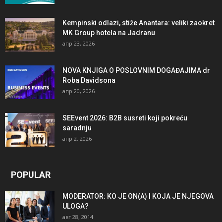
Kempinski odlazi, stiže Anantara: veliki zaokret
MK Group hotela na Jadranu
апр 23, 2026
NOVA KNJIGA O POSLOVNIM DOGAĐAJIMA dr
Roba Davidsona
апр 20, 2026
SEEvent 2026: B2B susreti koji pokreću
saradnju
апр 2, 2026
POPULAR
MODERATOR: KO JE ON(A) I KOJA JE NJEGOVA
ULOGA?
авг 28, 2014