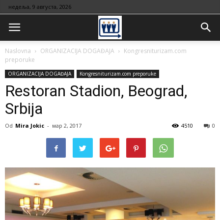
недеља, 9 августа, 2026
Naslovna
ORGANIZACIJA DOGAĐAJA
Kongresniturizam.com
preporuke
ORGANIZACIJA DOGAĐAJA
Kongresniturizam.com preporuke
Restoran Stadion, Beograd,
Srbija
Od
Mira Jokic
-
мар 2, 2017
4510
0