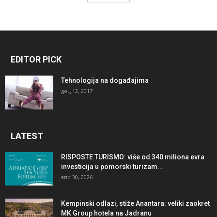
EDITOR PICK
Tehnologija na događajima
дец 12, 2017
LATEST
RISPOSTE TURISMO: više od 340 miliona evra
investicija u pomorski turizam...
апр 30, 2026
Kempinski odlazi, stiže Anantara: veliki zaokret
MK Group hotela na Jadranu