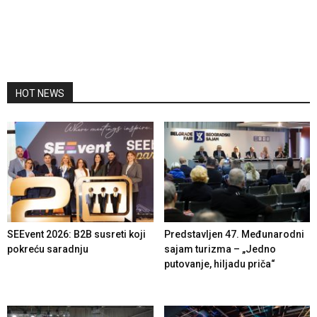
HOT NEWS
SEEvent 2026: B2B susreti koji
Predstavljen 47. Međunarodni
pokreću saradnju
sajam turizma – „Jedno
putovanje, hiljadu priča“