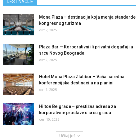
DESTINACIJE
Mona Plaza – destinacija koja menja standarde
kongresnog turizma
окт 7, 2025
Plaza Bar — Korporativni ili privatni događaji u
srcu Novog Beograda
окт 2, 2025
Hotel Mona Plaza Zlatibor – Vaša naredna
konferencijska destinacija na planini
окт 1, 2025
Hilton Belgrade – prestižna adresa za
korporativne proslave u srcu grada
сеп 10, 2025
Učitaj još