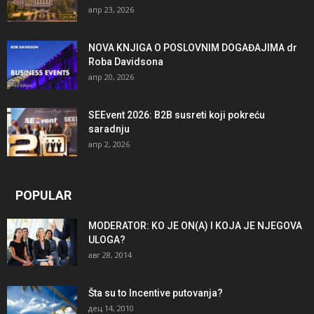
апр 23, 2026
NOVA KNJIGA O POSLOVNIM DOGAĐAJIMA dr
Roba Davidsona
апр 20, 2026
SEEvent 2026: B2B susreti koji pokreću
saradnju
апр 2, 2026
POPULAR
MODERATOR: KO JE ON(A) I KOJA JE NJEGOVA
ULOGA?
авг 28, 2014
Šta su to Incentive putovanja?
дец 14, 2010