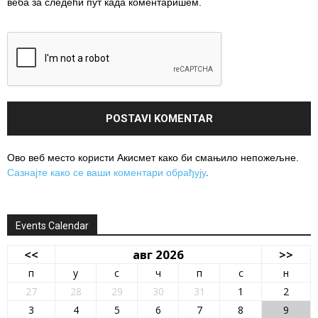
веба за следећи пут када коментаришем.
Ово веб место користи Акисмет како би смањило непожељне.
Сазнајте како се ваши коментари обрађују
.
Events Calendar
<<
авг 2026
>>
п
у
с
ч
п
с
н
27
28
29
30
31
1
2
3
4
5
6
7
8
9