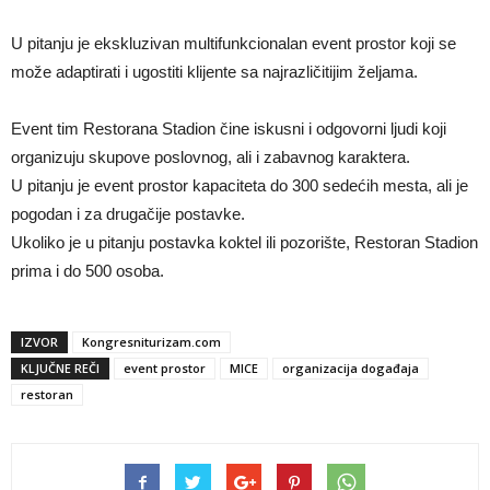
U pitanju je ekskluzivan multifunkcionalan event prostor koji se
može adaptirati i ugostiti klijente sa najrazličitijim željama.
Event tim Restorana Stadion čine iskusni i odgovorni ljudi koji
organizuju skupove poslovnog, ali i zabavnog karaktera.
U pitanju je event prostor kapaciteta do 300 sedećih mesta, ali je
pogodan i za drugačije postavke.
Ukoliko je u pitanju postavka koktel ili pozorište, Restoran Stadion
prima i do 500 osoba.
IZVOR
Kongresniturizam.com
KLJUČNE REČI
event prostor
MICE
organizacija događaja
restoran