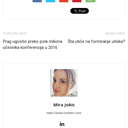
Prethodni tekst
Sledeći tekst
Prag ugostio preko pola miliona
Šta utiče na formiranje utiska?
učesnika konferencija u 2016
Mira Jokic
https://www.seebtm.com/