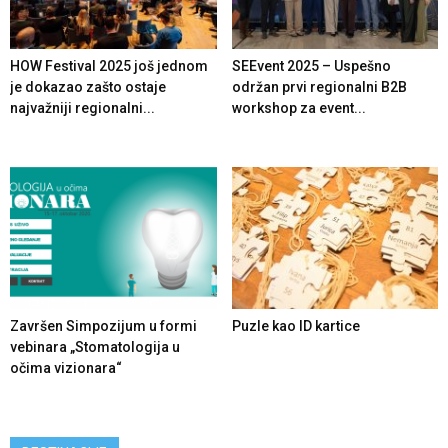
HOW Festival 2025 još jednom
SEEvent 2025 – Uspešno
je dokazao zašto ostaje
održan prvi regionalni B2B
najvažniji regionalni...
workshop za event...
Završen Simpozijum u formi
Puzle kao ID kartice
vebinara „Stomatologija u
očima vizionara“