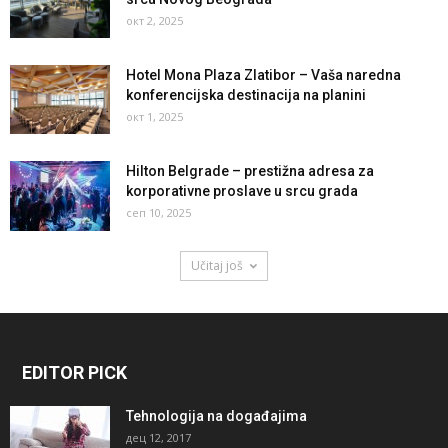
окт 2, 2025
Hotel Mona Plaza Zlatibor – Vaša naredna
konferencijska destinacija na planini
окт 1, 2025
Hilton Belgrade – prestižna adresa za
korporativne proslave u srcu grada
сеп 10, 2025
Učitaj još
EDITOR PICK
Tehnologija na događajima
дец 12, 2017