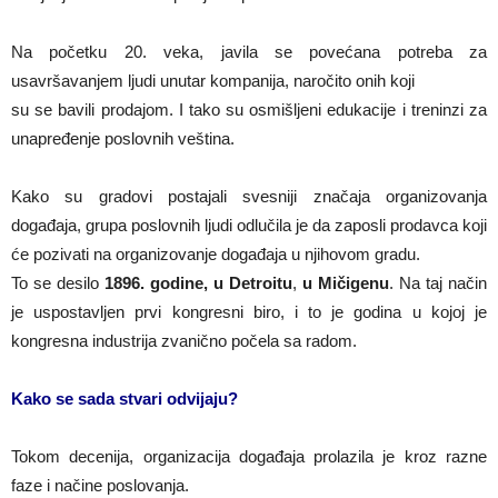
Na početku 20. veka, javila se povećana potreba za
usavršavanjem ljudi unutar kompanija, naročito onih koji
su se bavili prodajom. I tako su osmišljeni edukacije i treninzi za
unapređenje poslovnih veština.
Kako su gradovi postajali svesniji značaja organizovanja
događaja, grupa poslovnih ljudi odlučila je da zaposli prodavca koji
će pozivati na organizovanje događaja u njihovom gradu.
To se desilo
1896. godine, u Detroitu
,
u Mičigenu
. Na taj način
je uspostavljen prvi kongresni biro, i to je godina u kojoj je
kongresna industrija zvanično počela sa radom.
Kako se sada stvari odvijaju?
Tokom decenija, organizacija događaja prolazila je kroz razne
faze i načine poslovanja.