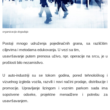
organizacija događaja
Postoji mnogo udruženja pojedinačnih grana, sa različitim
ciljevima i metodama edukovanja. U vezi sa tim,
usavršavanje putem prenosa uživo, npr. operacije na srcu, je u
prošlosti bilo nezamislivo.
U auto-industriji su se tokom godina, pored tehnološkog i
vizuelnog izgleda vozila, razvili i novi načini prodaje, distribucije i
promocije. Upravljanje lizingom i voznim parkom sada ima
sopstvene odseke, projektne menadžere i potrebu za
usavršavanjem.