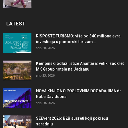
LATEST
RISPOSTE TURISMO: više od 340 miliona evra
investicija u pomorski turizam...
апр 30, 2026
Kempinski odlazi, stiže Anantara: veliki zaokret
MK Group hotela na Jadranu
апр 23, 2026
NOVA KNJIGA O POSLOVNIM DOGAĐAJIMA dr
Roba Davidsona
апр 20, 2026
SEEvent 2026: B2B susreti koji pokreću
saradnju