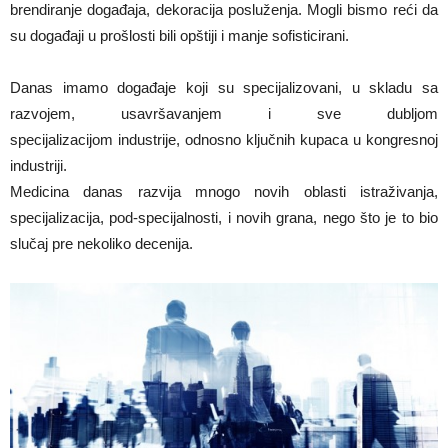
brendiranje događaja, dekoracija posluženja. Mogli bismo reći da
su događaji u prošlosti bili opštiji i manje sofisticirani.
Danas imamo događaje koji su specijalizovani, u skladu sa
razvojem, usavršavanjem i sve dubljom
specijalizacijom industrije, odnosno ključnih kupaca u kongresnoj
industriji.
Medicina danas razvija mnogo novih oblasti istraživanja,
specijalizacija, pod-specijalnosti, i novih grana, nego što je to bio
slučaj pre nekoliko decenija.