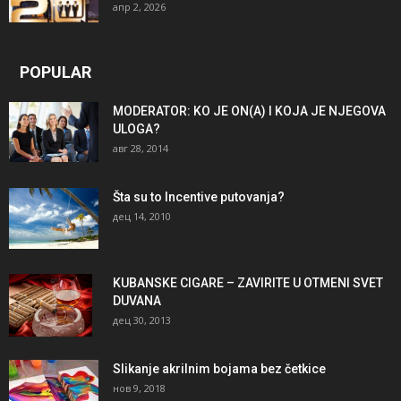
апр 2, 2026
POPULAR
MODERATOR: KO JE ON(A) I KOJA JE NJEGOVA
ULOGA?
авг 28, 2014
Šta su to Incentive putovanja?
дец 14, 2010
KUBANSKE CIGARE – ZAVIRITE U OTMENI SVET
DUVANA
дец 30, 2013
Slikanje akrilnim bojama bez četkice
нов 9, 2018