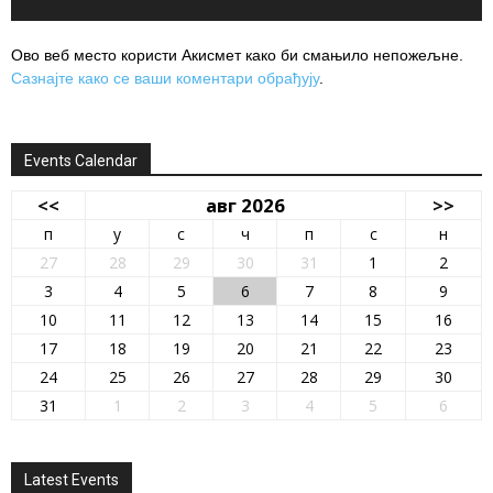
Ово веб место користи Акисмет како би смањило непожељне.
Сазнајте како се ваши коментари обрађују
.
Events Calendar
<<
авг 2026
>>
п
у
с
ч
п
с
н
27
28
29
30
31
1
2
3
4
5
6
7
8
9
10
11
12
13
14
15
16
17
18
19
20
21
22
23
24
25
26
27
28
29
30
31
1
2
3
4
5
6
Latest Events