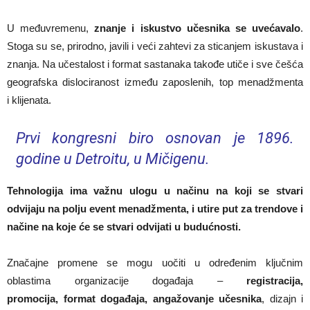
U međuvremenu,
znanje i iskustvo
učesnika se uvećavalo
.
Stoga su se, prirodno, javili i veći zahtevi za sticanjem iskustava i
znanja. Na učestalost i format sastanaka takođe utiče i sve češća
geografska dislociranost između zaposlenih, top menadžmenta
i klijenata.
Prvi kongresni biro osnovan je 1896.
godine u Detroitu, u Mičigenu.
Tehnologija ima važnu ulogu u načinu na koji se stvari
odvijaju na polju event menadžmenta, i utire put za trendove i
načine na koje će se stvari odvijati u budućnosti.
Značajne promene se mogu uočiti u određenim ključnim
oblastima organizacije događaja –
registracija,
promocija, format događaja, angažovanje učesnika
, dizajn i