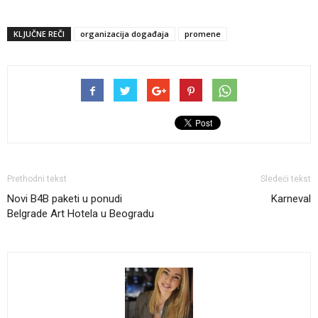
KLJUČNE REČI
organizacija događaja
promene
Prethodni tekst
Sledeći tekst
Novi B4B paketi u ponudi
Karneval
Belgrade Art Hotela u Beogradu