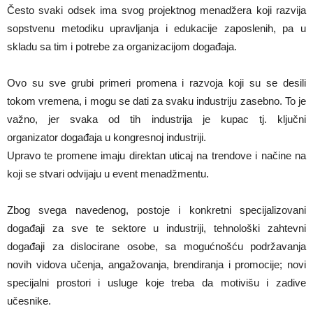
Često svaki odsek ima svog projektnog menadžera koji razvija
sopstvenu metodiku upravljanja i edukacije zaposlenih, pa u
skladu sa tim i potrebe za organizacijom događaja.
Ovo su sve grubi primeri promena i razvoja koji su se desili
tokom vremena, i mogu se dati za svaku industriju zasebno. To je
važno, jer svaka od tih industrija je kupac tj. ključni
organizator događaja u kongresnoj industriji.
Upravo te promene imaju direktan uticaj na trendove i načine na
koji se stvari odvijaju u event menadžmentu.
Zbog svega navedenog, postoje i konkretni specijalizovani
događaji za sve te sektore u industriji, tehnološki zahtevni
događaji za dislocirane osobe, sa mogućnošću podržavanja
novih vidova učenja, angažovanja, brendiranja i promocije; novi
specijalni prostori i usluge koje treba da motivišu i zadive
učesnike.