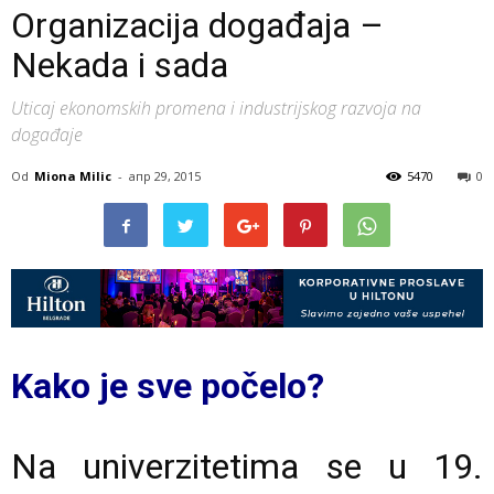
Organizacija događaja –
Nekada i sada
Uticaj ekonomskih promena i industrijskog razvoja na
događaje
Od
Miona Milic
-
апр 29, 2015
5470
0
Kako je sve počelo?
Na univerzitetima se u 19.