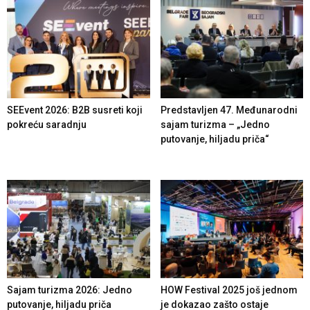
SEEvent 2026: B2B susreti koji
Predstavljen 47. Međunarodni
pokreću saradnju
sajam turizma – „Jedno
putovanje, hiljadu priča“
Sajam turizma 2026: Jedno
HOW Festival 2025 još jednom
putovanje, hiljadu priča
je dokazao zašto ostaje