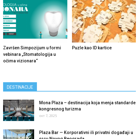
Završen Simpozijum u formi
Puzle kao ID kartice
vebinara „Stomatologija u
očima vizionara“
DESTINACIJE
Mona Plaza – destinacija koja menja standarde
kongresnog turizma
окт 7, 2025
Plaza Bar — Korporativni ili privatni događaji u
srcu Novog Beograda