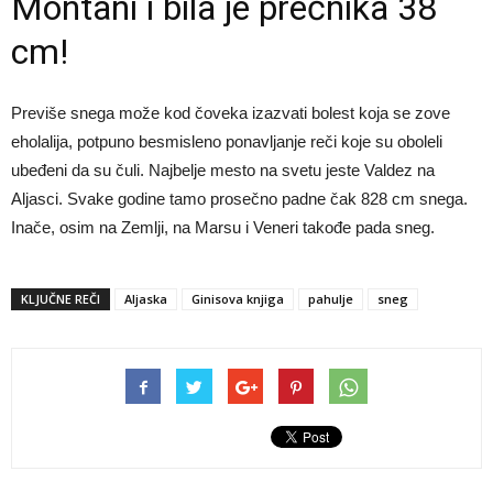
Montani i bila je prečnika 38
cm!
Previše snega može kod čoveka izazvati bolest koja se zove
eholalija, potpuno besmisleno ponavljanje reči koje su oboleli
ubeđeni da su čuli. Najbelje mesto na svetu jeste Valdez na
Aljasci. Svake godine tamo prosečno padne čak 828 cm snega.
Inače, osim na Zemlji, na Marsu i Veneri takođe pada sneg.
KLJUČNE REČI
Aljaska
Ginisova knjiga
pahulje
sneg