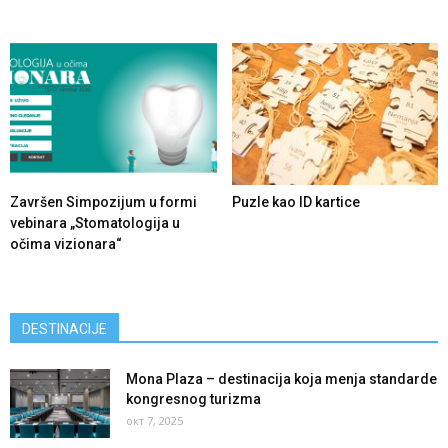
Završen Simpozijum u formi
Puzle kao ID kartice
vebinara „Stomatologija u
očima vizionara“
DESTINACIJE
Mona Plaza – destinacija koja menja standarde
kongresnog turizma
окт 7, 2025