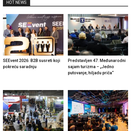
HOT NEWS
SEEvent 2026: B2B susreti koji
Predstavljen 47. Međunarodni
pokreću saradnju
sajam turizma – „Jedno
putovanje, hiljadu priča“