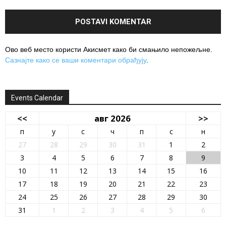
Ово веб место користи Акисмет како би смањило непожељне.
Сазнајте како се ваши коментари обрађују
.
Events Calendar
<<
авг 2026
>>
п
у
с
ч
п
с
н
27
28
29
30
31
1
2
3
4
5
6
7
8
9
10
11
12
13
14
15
16
17
18
19
20
21
22
23
24
25
26
27
28
29
30
31
1
2
3
4
5
6