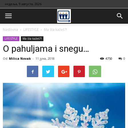
недеља, 9 августа, 2026
Naslovna
LIFESTYLE
Ma šta kažeš?!
LIFESTYLE
Ma šta kažeš?!
O pahuljama i snegu…
Od
Milica Novak
-
11 јуна, 2018
4750
0