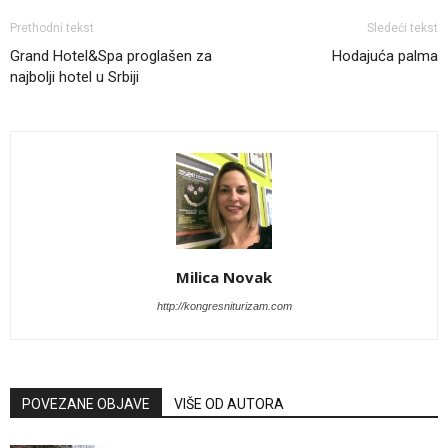
Prethodni tekst
Sledeći tekst
Grand Hotel&Spa proglašen za
Hodajuća palma
najbolji hotel u Srbiji
Milica Novak
http://kongresniturizam.com
POVEZANE OBJAVE
VIŠE OD AUTORA