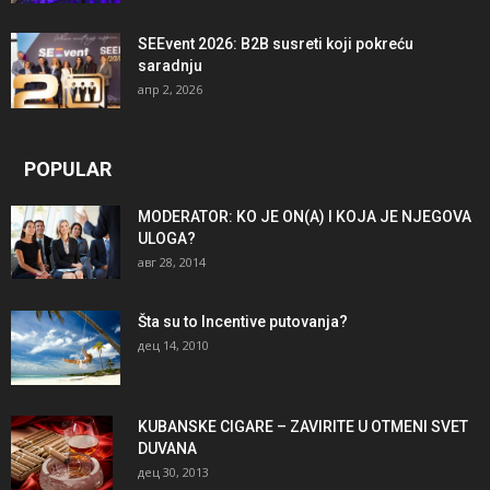
SEEvent 2026: B2B susreti koji pokreću
saradnju
апр 2, 2026
POPULAR
MODERATOR: KO JE ON(A) I KOJA JE NJEGOVA
ULOGA?
авг 28, 2014
Šta su to Incentive putovanja?
дец 14, 2010
KUBANSKE CIGARE – ZAVIRITE U OTMENI SVET
DUVANA
дец 30, 2013