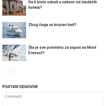
Da li biste odseli u nekom od sledećih
hotela?
Zbog čega su kruzeri beli?
Šta je sve potrebno za uspon na Mont
Everest?
POSTAVI ODGOVOR