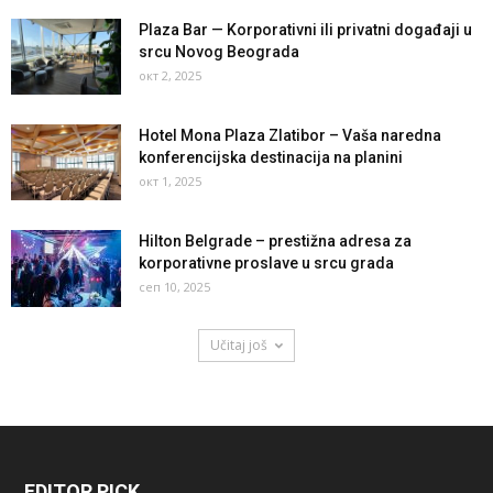
Plaza Bar — Korporativni ili privatni događaji u
srcu Novog Beograda
окт 2, 2025
Hotel Mona Plaza Zlatibor – Vaša naredna
konferencijska destinacija na planini
окт 1, 2025
Hilton Belgrade – prestižna adresa za
korporativne proslave u srcu grada
сеп 10, 2025
Učitaj još
EDITOR PICK