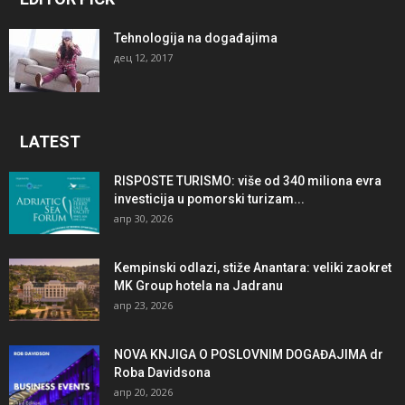
Tehnologija na događajima
дец 12, 2017
LATEST
RISPOSTE TURISMO: više od 340 miliona evra
investicija u pomorski turizam...
апр 30, 2026
Kempinski odlazi, stiže Anantara: veliki zaokret
MK Group hotela na Jadranu
апр 23, 2026
NOVA KNJIGA O POSLOVNIM DOGAĐAJIMA dr
Roba Davidsona
апр 20, 2026