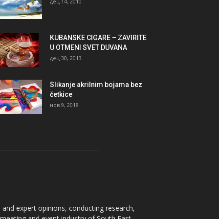
дец 14, 2010
KUBANSKE CIGARE – ZAVIRITE
U OTMENI SVET DUVANA
дец 30, 2013
Slikanje akrilnim bojama bez
četkice
нов 9, 2018
 and expert opinions, conducting research,
e meeting and event industry of South East