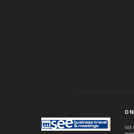
O 
SEE 
prom