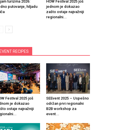
jam turizma 2026:
HOW Festival 2025 još
dno putovanje, hiljadu
jednom je dokazao
iča
zašto ostaje najvažniji
regionalni...
EVENT RECIPES
W Festival 2025 još
SEEvent 2025 – Uspešno
dnom je dokazao
održan prvi regionalni
što ostaje najvažniji
B2B workshop za
gionalni...
event...