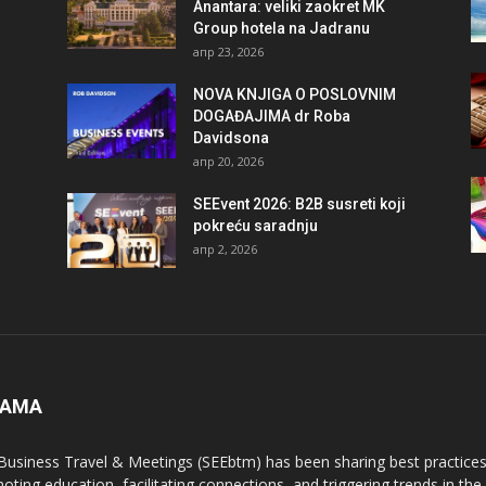
Anantara: veliki zaokret MK
Group hotela na Jadranu
апр 23, 2026
NOVA KNJIGA O POSLOVNIM
DOGAĐAJIMA dr Roba
Davidsona
апр 20, 2026
SEEvent 2026: B2B susreti koji
pokreću saradnju
апр 2, 2026
NAMA
Business Travel & Meetings (SEEbtm) has been sharing best practices
oting education, facilitating connections, and triggering trends in th