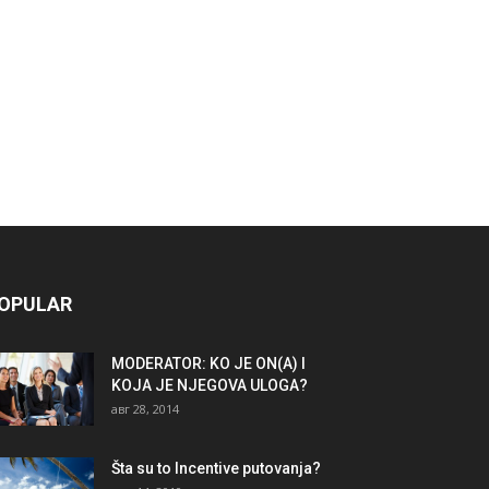
OPULAR
MODERATOR: KO JE ON(A) I
KOJA JE NJEGOVA ULOGA?
авг 28, 2014
Šta su to Incentive putovanja?