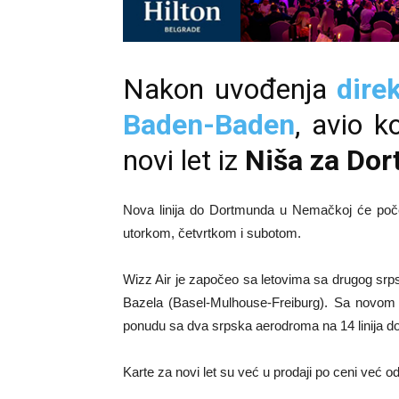
Nakon uvođenja
dire
Baden-Baden
, avio k
novi let iz
Niša za Do
Nova linija do Dortmunda u Nemačkoj će početi 
utorkom, četvrtkom i subotom.
Wizz Air je započeo sa letovima sa drugog srp
Bazela (Basel-Mulhouse-Freiburg). Sa novom
ponudu sa dva srpska aerodroma na 14 linija do
Karte za novi let su već u prodaji po ceni već o