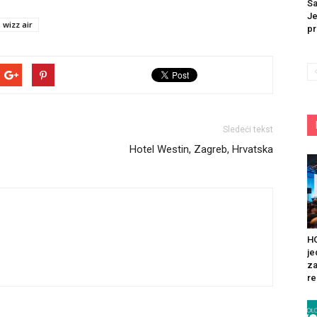
Sa
Je
wizz air
pr
Sledeći tekst
Hotel Westin, Zagreb, Hrvatska
HO
je
za
re