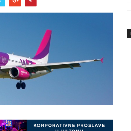
u
travel
&
meetings
magazine