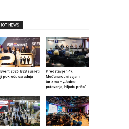
HOT NEWS
Event 2026: B2B susreti
Predstavljen 47.
ji pokreću saradnju
Međunarodni sajam
turizma – „Jedno
putovanje, hiljadu priča“