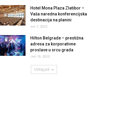
Hotel Mona Plaza Zlatibor –
Vaša naredna konferencijska
destinacija na planini
окт 1, 2025
Hilton Belgrade – prestižna
adresa za korporativne
proslave u srcu grada
сеп 10, 2025
Učitaj još