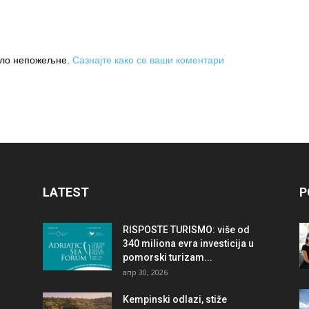
њило непожељне.
Сазнајте како се ваши коментари
LATEST
P
RISPOSTE TURISMO: više od
340 miliona evra investicija u
pomorski turizam...
апр 30, 2026
Kempinski odlazi, stiže