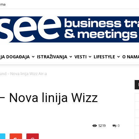
ama
IJA DOGAĐAJA
ISTRAŽIVANJA
VESTI
LIFESTYLE
О NAM
SEE
nd – Nova linija Wizz Air-a
 Nova linija Wizz
Business
5219
0