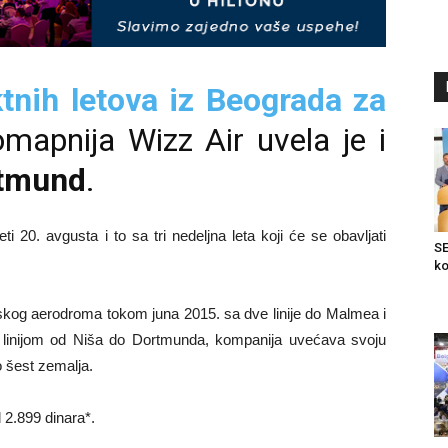
ktnih letova iz Beograda za
omapnija Wizz Air uvela je i
rtmund
.
20. avgusta i to sa tri nedeljna leta koji će se obavljati
SE
ko
skog aerodroma tokom juna 2015. sa dve linije do Malmea i
 linijom od Niša do Dortmunda, kompanija uvećava svoju
 šest zemalja.
d 2.899 dinara*.