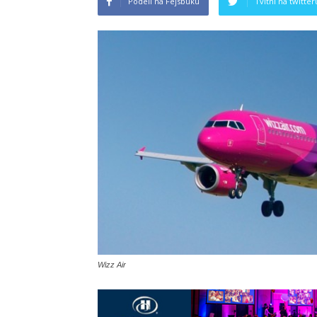
Podeli na Fejsbuku
Tvitni na twitter
Wizz Air