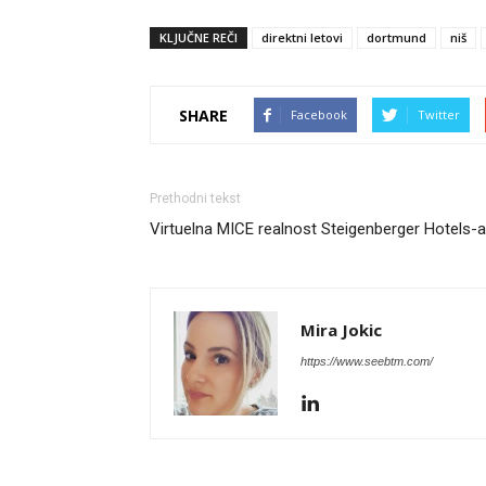
KLJUČNE REČI
direktni letovi
dortmund
niš
SHARE
Facebook
Twitter
Prethodni tekst
Virtuelna MICE realnost Steigenberger Hotels-a
Mira Jokic
https://www.seebtm.com/