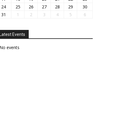
24
25
26
27
28
29
30
31
1
2
3
4
5
6
Latest Events
No events