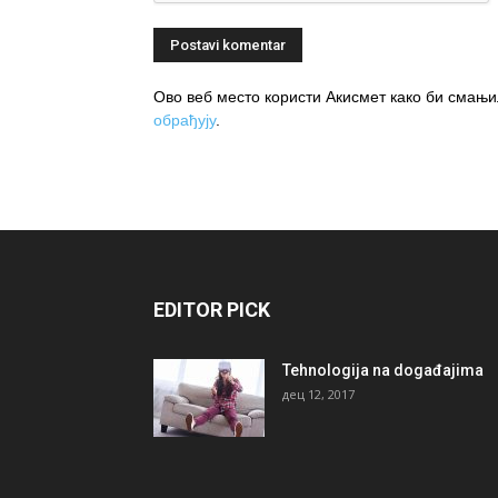
Ово веб место користи Акисмет како би сма
обрађују
.
EDITOR PICK
Tehnologija na događajima
дец 12, 2017