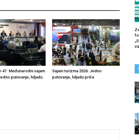
Za
fo
„S
vi
n 47. Međunarodni sajam
Sajam turizma 2026: Jedno
Jedno putovanje, hiljadu
putovanje, hiljadu priča