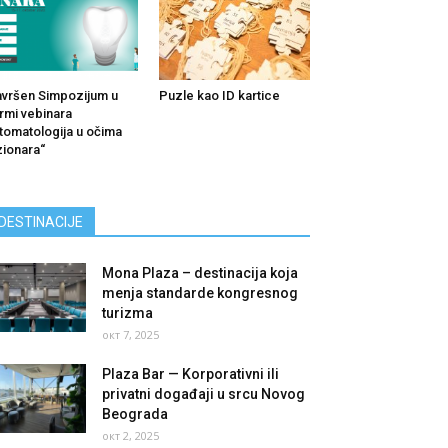
vršen Simpozijum u
Puzle kao ID kartice
rmi vebinara
tomatologija u očima
zionara“
DESTINACIJE
Mona Plaza – destinacija koja
menja standarde kongresnog
turizma
окт 7, 2025
Plaza Bar — Korporativni ili
privatni događaji u srcu Novog
Beograda
окт 2, 2025