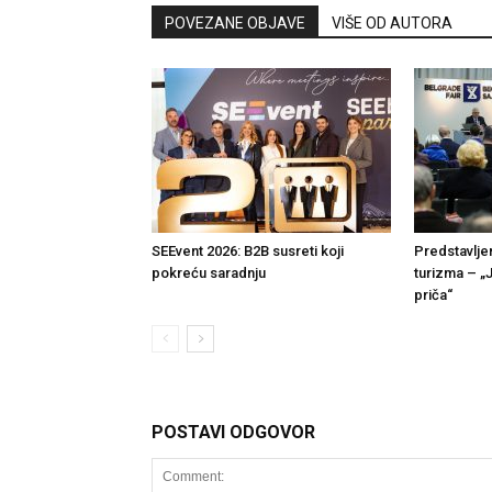
POVEZANE OBJAVE
VIŠE OD AUTORA
SEEvent 2026: B2B susreti koji
Predstavlje
pokreću saradnju
turizma – „
priča“
POSTAVI ODGOVOR