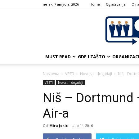
петак, 7 августа, 2026
Home
Oglašavanje
О n
MUST READ
GDE I ZAŠTO
ORGANIZAC
Naslovna
VESTI
Novosti i događaji
Niš – Dortmu
VESTI
Novosti i događaji
Niš – Dortmund –
Air-a
Od
Mira Jokic
-
апр 14, 2016