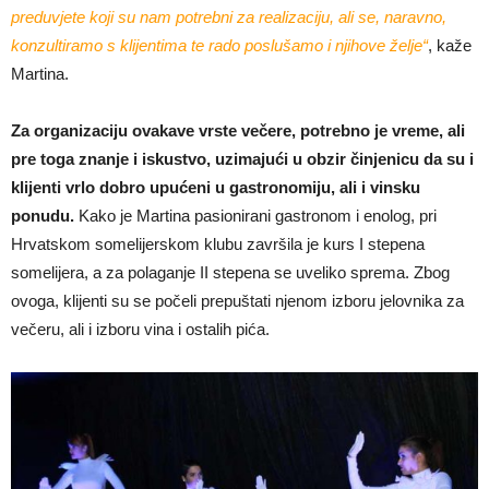
preduvjete koji su nam potrebni za realizaciju, ali se, naravno,
konzultiramo s klijentima te rado poslušamo i njihove želje“
, kaže
Martina.
Za organizaciju ovakave vrste večere, potrebno je vreme, ali
pre toga znanje i iskustvo, uzimajući u obzir činjenicu da su i
klijenti vrlo dobro upućeni u gastronomiju, ali i vinsku
ponudu.
Kako je Martina pasionirani gastronom i enolog, pri
Hrvatskom somelijerskom klubu završila je kurs I stepena
somelijera, a za polaganje II stepena se uveliko sprema. Zbog
ovoga, klijenti su se počeli prepuštati njenom izboru jelovnika za
večeru, ali i izboru vina i ostalih pića.