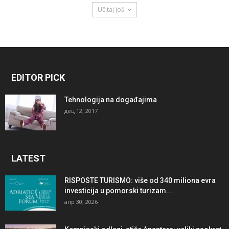
Učitaj još
EDITOR PICK
Tehnologija na događajima
дец 12, 2017
LATEST
RISPOSTE TURISMO: više od 340 miliona evra
investicija u pomorski turizam...
апр 30, 2026