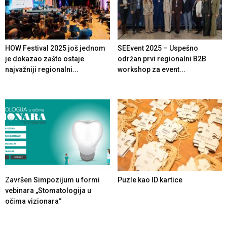
HOW Festival 2025 još jednom
SEEvent 2025 – Uspešno
je dokazao zašto ostaje
održan prvi regionalni B2B
najvažniji regionalni...
workshop za event...
Završen Simpozijum u formi
Puzle kao ID kartice
vebinara „Stomatologija u
očima vizionara“