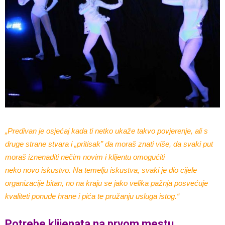
„Predivan je osjećaj kada ti netko ukaže takvo povjerenje, ali s
druge strane stvara i „pritisak” da moraš znati više, da svaki put
moraš iznenaditi nečim novim i klijentu omogućiti
neko novo iskustvo. Na temelju iskustva, svaki je dio cijele
organizacije bitan, no na kraju se jako velika pažnja posvećuje
kvaliteti ponude hrane i pića te pružanju usluga istog.“
Potrebe klijenata na prvom mestu