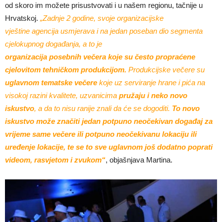
od skoro im možete prisustvovati i u našem regionu, tačnije u
Hrvatskoj.
„Zadnje 2 godine, svoje organizacijske
vještine agencija usmjerava i na jedan poseban dio segmenta
cjelokupnog događanja, a to je
organizacija posebnih večera koje su često propraćene
cjelovitom tehničkom produkcijom.
Produkcijske večere su
uglavnom tematske večere
koje uz serviranje hrane i pića na
visokoj razini kvalitete, uzvanicima
pružaju i neko novo
iskustvo
, a da to nisu ranije znali da će se dogoditi.
To novo
iskustvo može značiti jedan potpuno neočekivan događaj za
vrijeme same večere ili potpuno neočekivanu lokaciju ili
uređenje lokacije, te se to sve uglavnom još dodatno poprati
videom, rasvjetom i zvukom“
, objašnjava Martina.