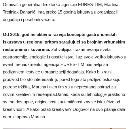
Osnivač i generalna direktorka agencije EURES-TIM, Martina
Tretinjak Dananić, ima preko 15 godina iskustva u organizaciji
događaja i posebnih večera.
Od 2015. godine aktivno razvija koncepte gastronomskih
iskustava u regionu, pritom sarađujući sa brojnim vrhunskim
restoranima i kuvarima.
Zahvaljujući razumevanju sveta
gastronomije, enologije i ugostiteljstva, i uz svoje veliko iskustvo u
event menadžmentu, agencija EURES-TIM nastavlja sa
podizanjem lestvice u organizaciji događaja. Kako bi krajnji
proizvod bio što interesantniji, pored toga što pažljivo osluškuju
potrebe tržišta, Martina i njen tim su u neprestanoj potrazi za
novim kreativnim rešenjima.Danas, kada su tehnologije praktično
svima dostupne, originalnost i autentičnost zavise isključivo od
kreativnosti. A kako ostati kreativan? Odgovor na ovo pitanje dala
nam je upravo Martina.