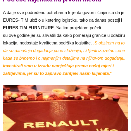
A da je sve podređeno potrebama klijenta govori i činjenica da je
EURES- TIM uložio u ketering logistiku, tako da danas postoji i
EURES-TIM FURNITURE
. Sa tim projektom počeli
su ove godine jer su shvatili da kako pomeraju granice u odabiru
lokacija, nedostaje kvalitetna podrška logistike.
„S obzirom na to
da su današnja događanja puno složenija, i klijenti izuzetno cene
kada se brinemo i o najmanjim detaljima na njihovom događanju,
investirali smo u izradu namještaja prema našoj mjeri i
zahtjevima, jer su to zapravo zahtjevi naših klijenata.
“