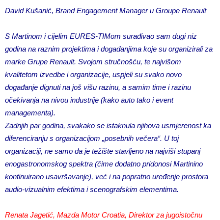
David Kušanić, Brand Engagement Manager u Groupe Renault
S Martinom i cijelim EURES-TIMom surađivao sam dugi niz
godina na raznim projektima i događanjima koje su organizirali za
marke Grupe Renault. Svojom stručnošću, te najvišom
kvalitetom izvedbe i organizacije, uspjeli su svako novo
događanje dignuti na još višu razinu, a samim time i razinu
očekivanja na nivou industrije (kako auto tako i event
managementa).
Zadnjih par godina, svakako se istaknula njihova usmjerenost ka
diferenciranju s organizacijom „posebnih večera“. U toj
organizaciji, ne samo da je težište stavljeno na najviši stupanj
enogastronomskog spektra (čime dodatno pridonosi Martinino
kontinuirano usavršavanje), već i na popratno uređenje prostora
audio-vizualnim efektima i scenografskim elementima.
Renata Jagetić, Mazda Motor Croatia, Direktor za jugoistočnu