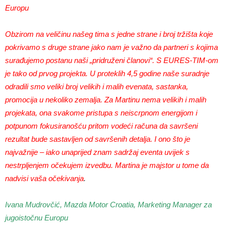
Europu
Obzirom na veličinu našeg tima s jedne strane i broj tržišta koje
pokrivamo s druge strane jako nam je važno da partneri s kojima
surađujemo postanu naši „pridruženi članovi“. S EURES-TIM-om
je tako od prvog projekta. U proteklih 4,5 godine naše suradnje
odradili smo veliki broj velikih i malih evenata, sastanka,
promocija u nekoliko zemalja. Za Martinu nema velikih i malih
projekata, ona svakome pristupa s neiscrpnom energijom i
potpunom fokusiranošću pritom vodeći računa da savršeni
rezultat bude sastavljen od savršenih detalja. I ono što je
najvažnije – iako unaprijed znam sadržaj eventa uvijek s
nestrpljenjem očekujem izvedbu. Martina je majstor u tome da
nadvisi vaša očekivanja
.
Ivana Mudrovčić, Mazda Motor Croatia, Marketing Manager za
jugoistočnu Europu