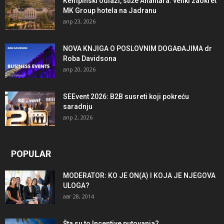
Kempinski odlazi, stiže Anantara: veliki zaokret
MK Group hotela na Jadranu
апр 23, 2026
NOVA KNJIGA O POSLOVNIM DOGAĐAJIMA dr
Roba Davidsona
апр 20, 2026
SEEvent 2026: B2B susreti koji pokreću
saradnju
апр 2, 2026
POPULAR
MODERATOR: KO JE ON(A) I KOJA JE NJEGOVA
ULOGA?
авг 28, 2014
Šta su to Incentive putovanja?