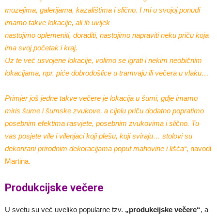
muzejima, galerijama, kazalištima i slično. I mi u svojoj ponudi
imamo takve lokacije, ali ih uvijek
nastojimo oplemeniti, doraditi, nastojimo napraviti neku priču koja
ima svoj početak i kraj.
Uz te već usvojene lokacije, volimo se igrati i nekim neobičnim
lokacijama, npr. piće dobrodošlice u tramvaju ili večera u vlaku…
Primjer još jedne takve večere je lokacija u šumi, gdje imamo
miris šume i šumske zvukove, a cijelu priču dodatno popratimo
posebnim efektima rasvjete, posebnim zvukovima i slično. Tu
vas posjete vile i vilenjaci koji plešu, koji sviraju… stolovi su
dekorirani prirodnim dekoracijama poput mahovine i lišća“
, navodi
Martina.
Produkcijske večere
U svetu su već uveliko popularne tzv.
„produkcijske večere“
, a