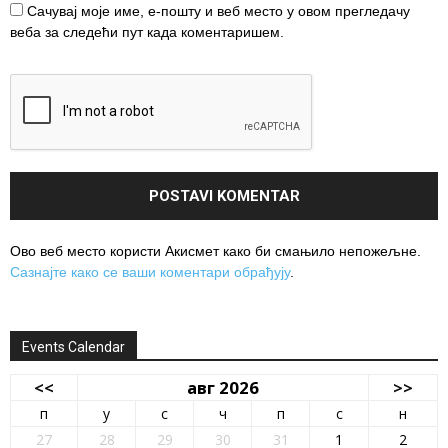
Сачувај моје име, е-пошту и веб место у овом прегледачу
веба за следећи пут када коментаришем.
Ово веб место користи Акисмет како би смањило непожељне.
Сазнајте како се ваши коментари обрађују
.
Events Calendar
<<
авг 2026
>>
п
у
с
ч
п
с
н
27
28
29
30
31
1
2