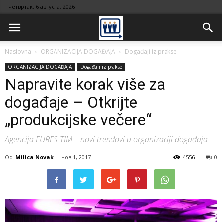
четвртак, 6 августа, 2026
Naslovna
ORGANIZACIJA DOGAĐAJA
Događaji iz prakse
ORGANIZACIJA DOGAĐAJA
Događaji iz prakse
Napravite korak više za
događaje – Otkrijte
„produkcijske večere“
Agencija EURES-TIM – novi trendovi u organizaciji događaja
Od
Milica Novak
-
нов 1, 2017
4556
0