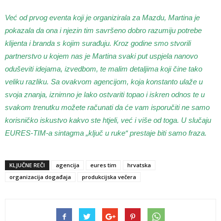
Već od prvog eventa koji je organizirala za Mazdu, Martina je
pokazala da ona i njezin tim savršeno dobro razumiju potrebe
klijenta i branda s kojim surađuju. Kroz godine smo stvorili
partnerstvo u kojem nas je Martina svaki put uspjela nanovo
oduševiti idejama, izvedbom, te malim detaljima koji čine tako
veliku razliku. Sa ovakvom agencijom, koja konstanto ulaže u
svoja znanja, iznimno je lako ostvariti topao i iskren odnos te u
svakom trenutku možete računati da će vam isporučiti ne samo
korisničko iskustvo kakvo ste htjeli, već i više od toga. U slučaju
EURES-TIM-a sintagma „ključ u ruke“ prestaje biti samo fraza.
KLJUČNE REČI
agencija
eures tim
hrvatska
organizacija događaja
produkcijska večera