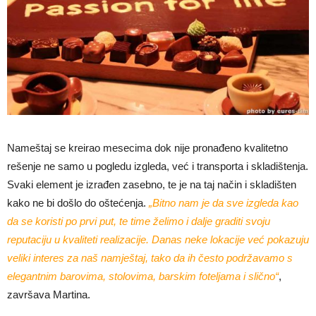
Nameštaj se kreirao mesecima dok nije pronađeno kvalitetno
rešenje ne samo u pogledu izgleda, već i transporta i skladištenja.
Svaki element je izrađen zasebno, te je na taj način i skladišten
kako ne bi došlo do oštećenja.
„Bitno nam je da sve izgleda kao
da se koristi po prvi put, te time želimo i dalje graditi svoju
reputaciju u kvaliteti realizacije. Danas neke lokacije već pokazuju
veliki interes za naš namještaj, tako da ih često podržavamo s
elegantnim barovima, stolovima, barskim foteljama i slično“
,
završava Martina.