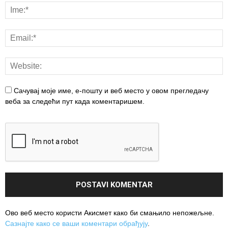
Сачувај моје име, е-пошту и веб место у овом прегледачу
веба за следећи пут када коментаришем.
Ово веб место користи Акисмет како би смањило непожељне.
Сазнајте како се ваши коментари обрађују
.