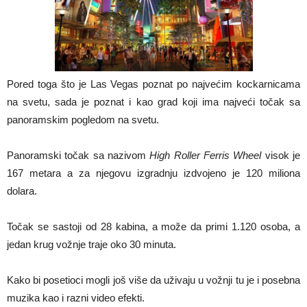
Pored toga što je Las Vegas poznat po najvećim kockarnicama
na svetu, sada je poznat i kao grad koji ima najveći točak sa
panoramskim pogledom na svetu.
Panoramski točak sa nazivom
High Roller Ferris Wheel
visok je
167 metara a za njegovu izgradnju izdvojeno je 120 miliona
dolara.
Točak se sastoji od 28 kabina, a može da primi 1.120 osoba, a
jedan krug vožnje traje oko 30 minuta.
Kako bi posetioci mogli još više da uživaju u vožnji tu je i posebna
muzika kao i razni video efekti.