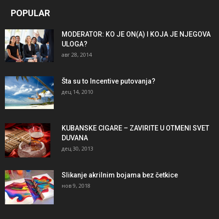
POPULAR
MODERATOR: KO JE ON(A) I KOJA JE NJEGOVA
ULOGA?
авг 28, 2014
Šta su to Incentive putovanja?
дец 14, 2010
KUBANSKE CIGARE – ZAVIRITE U OTMENI SVET
DUVANA
дец 30, 2013
Slikanje akrilnim bojama bez četkice
нов 9, 2018