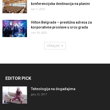
konferencijska destinacija na planini
окт 1, 2025
Hilton Belgrade – prestižna adresa za
korporativne proslave u srcu grada
сеп 10, 2025
Učitaj još
EDITOR PICK
Tehnologija na događajima
дец 12, 2017