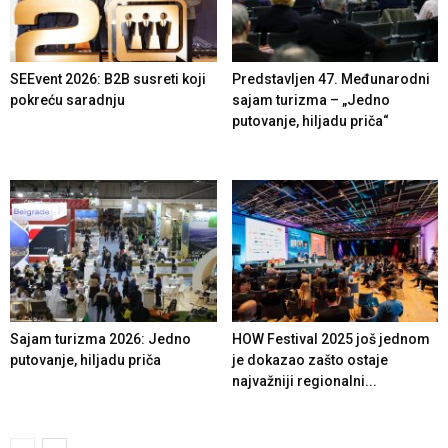
SEEvent 2026: B2B susreti koji
Predstavljen 47. Međunarodni
pokreću saradnju
sajam turizma – „Jedno
putovanje, hiljadu priča“
Sajam turizma 2026: Jedno
HOW Festival 2025 još jednom
putovanje, hiljadu priča
je dokazao zašto ostaje
najvažniji regionalni...