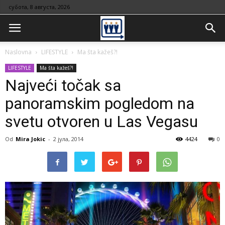
субота, 8 августа, 2026
Naslovna
LIFESTYLE
Ma šta kažeš?!
LIFESTYLE
Ma šta kažeš?!
Najveći točak sa
panoramskim pogledom na
svetu otvoren u Las Vegasu
Od
Mira Jokic
-
2 јула, 2014
4424
0