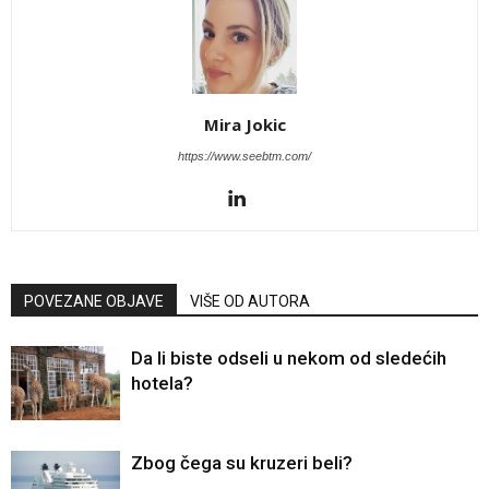
Mira Jokic
https://www.seebtm.com/
POVEZANE OBJAVE
VIŠE OD AUTORA
Da li biste odseli u nekom od sledećih
hotela?
Zbog čega su kruzeri beli?