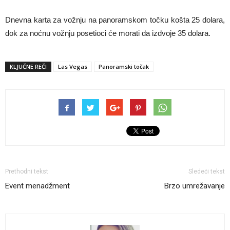
Dnevna karta za vožnju na panoramskom točku košta 25 dolara,
dok za noćnu vožnju posetioci će morati da izdvoje 35 dolara.
KLJUČNE REČI
Las Vegas
Panoramski točak
Prethodni tekst
Sledeći tekst
Event menadžment
Brzo umrežavanje