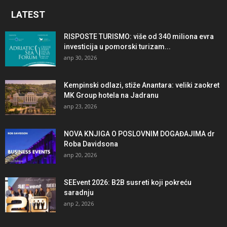
LATEST
RISPOSTE TURISMO: više od 340 miliona evra
investicija u pomorski turizam...
апр 30, 2026
Kempinski odlazi, stiže Anantara: veliki zaokret
MK Group hotela na Jadranu
апр 23, 2026
NOVA KNJIGA O POSLOVNIM DOGAĐAJIMA dr
Roba Davidsona
апр 20, 2026
SEEvent 2026: B2B susreti koji pokreću
saradnju
апр 2, 2026