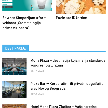
Završen Simpozijum u formi
Puzle kao ID kartice
vebinara „Stomatologija u
očima vizionara“
DESTINACIJE
Mona Plaza – destinacija koja menja standarde
kongresnog turizma
окт 7, 2025
Plaza Bar — Korporativni ili privatni događaji u
srcu Novog Beograda
окт 2, 2025
Hotel Mona Plaza Zlatibor – Vaša naredna