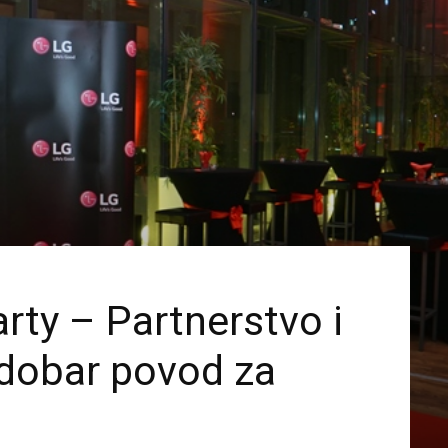
travel
&
meetings
rty – Partnerstvo i
 dobar povod za
magazine