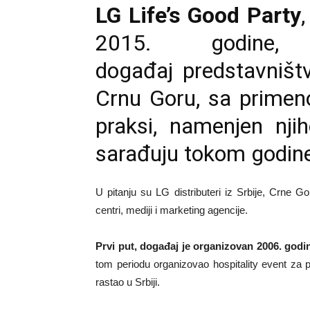
LG Life’s Good Party
2015. godine, p
događaj predstavništ
Crnu Goru, sa prime
praksi, namenjen nji
sarađuju tokom godin
U pitanju su LG distributeri iz Srbije, Crne Go
centri, mediji i marketing agencije.
Prvi put, događaj je organizovan 2006. godi
tom periodu organizovao hospitality event za pa
rastao u Srbiji.