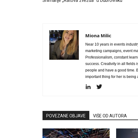
Snimanje „Ratova zvezda” u Dubrovniku
Miona Milic
Near 10 years in events industry
marketing campaigns, event ma
Professionalism, constant learn
success. Creativity in all fields 
people and have a good time. B
important thing for her is bein
POVEZANE OBJAVE
VIŠE OD AUTORA