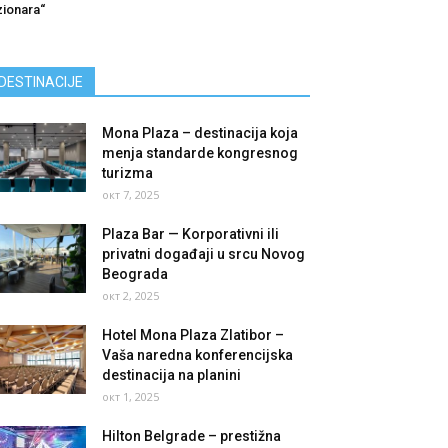
zionara“
DESTINACIJE
Mona Plaza – destinacija koja
menja standarde kongresnog
turizma
окт 7, 2025
Plaza Bar — Korporativni ili
privatni događaji u srcu Novog
Beograda
окт 2, 2025
Hotel Mona Plaza Zlatibor –
Vaša naredna konferencijska
destinacija na planini
окт 1, 2025
Hilton Belgrade – prestižna