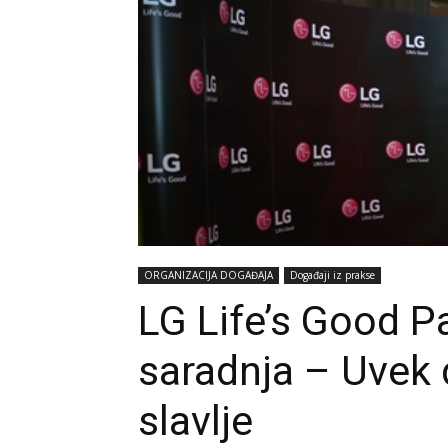
ORGANIZACIJA DOGAĐAJA
Događaji iz prakse
LG Life’s Good Pa
saradnja – Uvek
slavlje