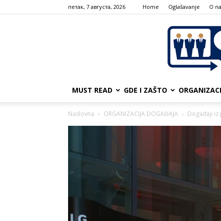
петак, 7 августа, 2026
Home
Oglašavanje
О n
MUST READ
GDE I ZAŠTO
ORGANIZAC
Naslovna
ORGANIZACIJA DOGAĐAJA
Događaji iz