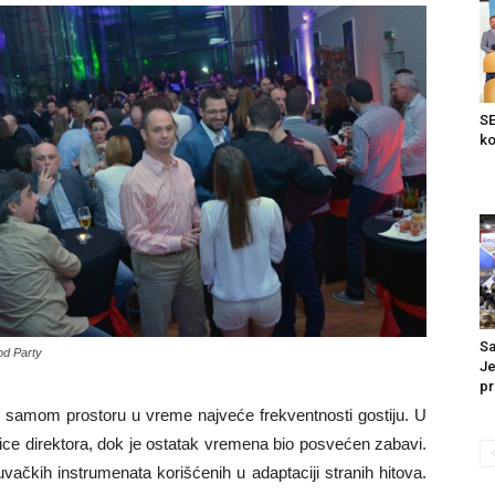
SE
ko
Sa
od Party
Je
pr
 u samom prostoru u vreme najveće frekventnosti gostiju. U
šlice direktora, dok je ostatak vremena bio posvećen zabavi.
vačkih instrumenata korišćenih u adaptaciji stranih hitova.