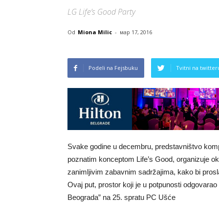
LG Life’s Good Party
Od
Miona Milic
-
мар 17, 2016
Podeli na Fejsbuku
Tvitni na twitter
Svake godine u decembru, predstavništvo kompa
poznatim konceptom Life’s Good, organizuje okup
zanimljivim zabavnim sadržajima, kako bi prosl
Ovaj put, prostor koji je u potpunosti odgovarao
Beograda” na 25. spratu PC Ušće