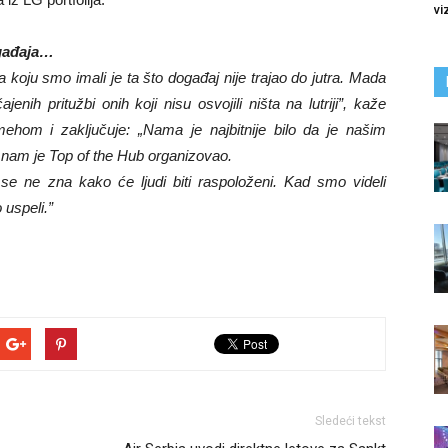
vi
gađaja…
koju smo imali je ta što događaj nije trajao do jutra. Mada
čajenih pritužbi onih koji nisu osvojili ništa na lutriji”, kaže
hom i zaključuje: „Nama je najbitnije bilo da je našim
ji nam je Top of the Hub organizovao.
 se ne zna kako će ljudi biti raspoloženi. Kad smo videli
 uspeli.”
Sledeći tekst