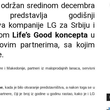
, održan sredinom decembra
redstavlja godišnji
va kompanije LG za Srbiju i
nom
Life’s Good koncepta
u
hovim partnerima, sa kojim
e.
re i Makedonije, partneri iz maloprodajnih lanaca, servisni
ne
, kada je bilo otvaranje predstavništva, a nakon toga se u
rtnere, čiji je broj iz godine u godinu rastao, kako je i LG