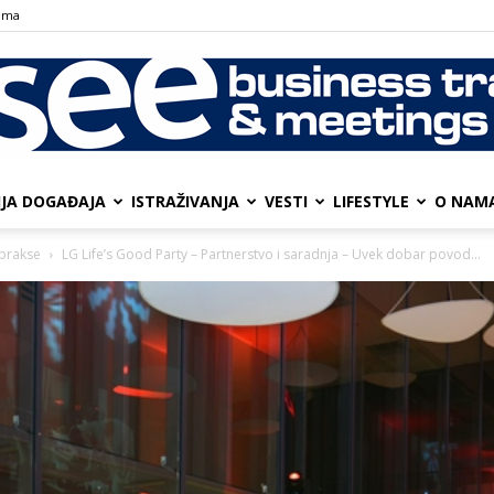
ama
IJA DOGAĐAJA
ISTRAŽIVANJA
VESTI
LIFESTYLE
О NAM
SEE
 prakse
LG Life’s Good Party – Partnerstvo i saradnja – Uvek dobar povod...
Business