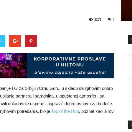
5275
0
u
nije LG za Srbiju i Crnu Goru, u skladu sa njihovim dobro
ljanje partnera i saradnika, u opuštenoj atmosferi, sa
avili dotadašnje uspehe i napravili dobru osnovu za buduće.
 njihovim potrebama, bio je
Top of the Hub
, poznat kao „krov