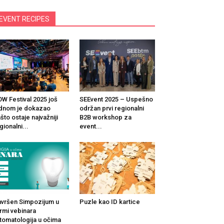
EVENT RECIPES
W Festival 2025 još
SEEvent 2025 – Uspešno
dnom je dokazao
održan prvi regionalni
što ostaje najvažniji
B2B workshop za
gionalni...
event...
vršen Simpozijum u
Puzle kao ID kartice
rmi vebinara
tomatologija u očima