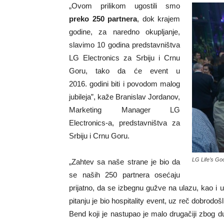
„Ovom prilikom ugostili smo
preko 250 partnera
, dok krajem
godine, za naredno okupljanje,
slavimo 10 godina predstavništva
LG Electronics za Srbiju i Crnu
Goru, tako da će event u
2016. godini biti i povodom malog
jubileja”, kaže Branislav Jordanov,
Marketing Manager LG
Electronics-a, predstavništva za
Srbiju i Crnu Goru.
LG Life’s Go
„Zahtev sa naše strane je bio da
se naših 250 partnera osećaju
prijatno, da se izbegnu gužve na ulazu, kao i
pitanju je bio hospitality event, uz reč dobrodo
Bend koji je nastupao je malo drugačiji zbog du