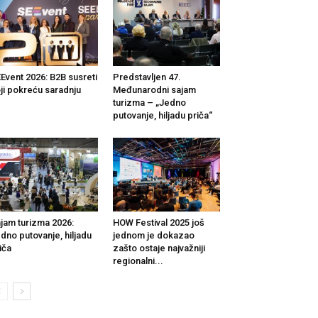
Event 2026: B2B susreti
Predstavljen 47.
ji pokreću saradnju
Međunarodni sajam
turizma – „Jedno
putovanje, hiljadu priča“
jam turizma 2026:
HOW Festival 2025 još
dno putovanje, hiljadu
jednom je dokazao
iča
zašto ostaje najvažniji
regionalni...