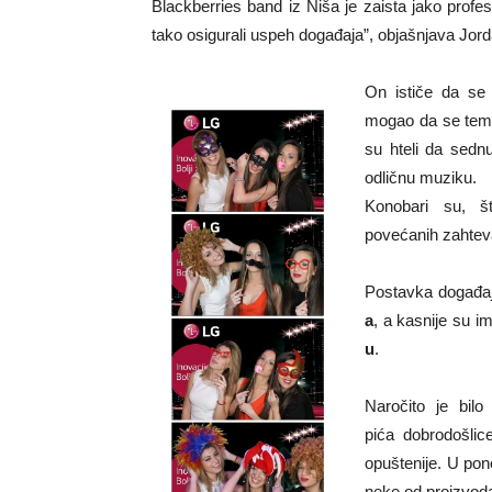
Blackberries band iz Niša je zaista jako profes
tako osigurali uspeh događaja”, objašnjava Jor
On ističe da s
mogao da se temats
su hteli da sednu
odličnu muziku.
Konobari su, š
povećanih zahtev
Postavka događaja
a
, a kasnije su i
u
.
Naročito je bil
pića dobrodošlice
opuštenije. U pon
neke od proizvoda 