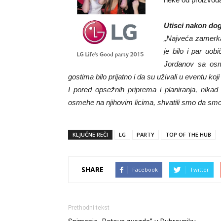
Utisci nakon do
„Najveća zamerka 
je bilo i par uobi
Jordanov sa osme
gostima bilo prijatno i da su uživali u eventu ko
I pored opsežnih priprema i planiranja, nikad
osmehe na njihovim licima, shvatili smo da smo
KLJUČNE REČI
LG
PARTY
TOP OF THE HUB
SHARE
Facebook
Twitter
Prethodni tekst