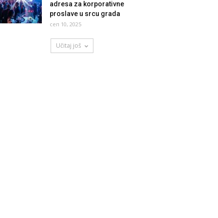
adresa za korporativne
proslave u srcu grada
сеп 10, 2025
Učitaj još