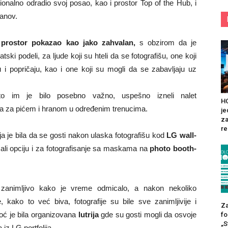
ionalno odradio svoj posao, kao i prostor Top of the Hub, i
danov.
e
prostor pokazao kao jako zahvalan,
s obzirom da je
ki podeli, za ljude koji su hteli da se fotografišu, one koji
 i popričaju, kao i one koji su mogli da se zabavljaju uz
to im je bilo posebno važno, uspešno izneli nalet
HO
a za pićem i hranom u određenim trenucima.
je
za
re
 je bila da se gosti nakon ulaska fotografišu kod
LG wall-
mali opciju i za fotografisanje sa maskama na
photo booth-
o zanimljivo kako je vreme odmicalo, a nakon nekoliko
, kako to već biva, fotografije su bile sve zanimljivije i
Za
oć je bila organizovana
lutrija
gde su gosti mogli da osvoje
fo
„S
iz LG portfolija.